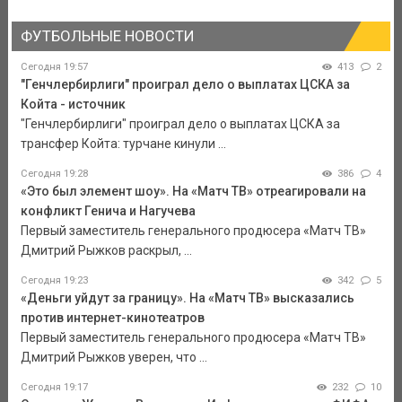
ФУТБОЛЬНЫЕ НОВОСТИ
Сегодня 19:57
413
2
"Генчлербирлиги" проиграл дело о выплатах ЦСКА за
Койта - источник
"Генчлербирлиги" проиграл дело о выплатах ЦСКА за
трансфер Койта: турчане кинули ...
Сегодня 19:28
386
4
«Это был элемент шоу». На «Матч ТВ» отреагировали на
конфликт Генича и Нагучева
Первый заместитель генерального продюсера «Матч ТВ»
Дмитрий Рыжков раскрыл, ...
Сегодня 19:23
342
5
«Деньги уйдут за границу». На «Матч ТВ» высказались
против интернет-кинотеатров
Первый заместитель генерального продюсера «Матч ТВ»
Дмитрий Рыжков уверен, что ...
Сегодня 19:17
232
10