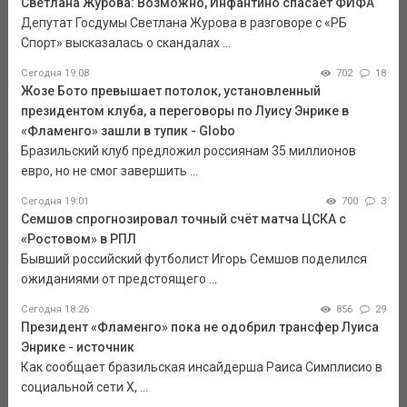
Светлана Журова: Возможно, Инфантино спасает ФИФА
Депутат Госдумы Светлана Журова в разговоре с «РБ
Спорт» высказалась о скандалах ...
Сегодня 19:08
702
18
Жозе Бото превышает потолок, установленный
президентом клуба, а переговоры по Луису Энрике в
«Фламенго» зашли в тупик - Globo
Бразильский клуб предложил россиянам 35 миллионов
евро, но не смог завершить ...
Сегодня 19:01
700
3
Семшов спрогнозировал точный счёт матча ЦСКА с
«Ростовом» в РПЛ
Бывший российский футболист Игорь Семшов поделился
ожиданиями от предстоящего ...
Сегодня 18:26
856
29
Президент «Фламенго» пока не одобрил трансфер Луиса
Энрике - источник
Как сообщает бразильская инсайдерша Раиса Симплисио в
социальной сети Х, ...