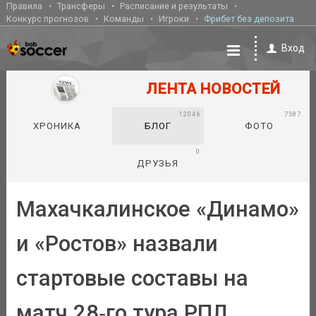
Правила
Трансферы
Расписание и результаты
Конкурс прогнозов
Команды
Игроки
Фрибет без депозита
Вход
ЛЕНТА НОВОСТЕЙ
12046
7587
ХРОНИКА
БЛОГ
ФОТО
0
ДРУЗЬЯ
Махачкалинское «Динамо»
и «Ростов» назвали
стартовые составы на
матч 28‑го тура РПЛ