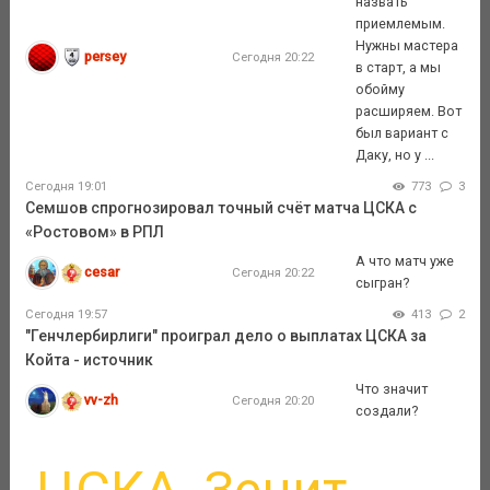
назвать
приемлемым.
Нужны мастера
persey
Сегодня 20:22
в старт, а мы
обойму
расширяем. Вот
был вариант с
Даку, но у ...
Сегодня 19:01
773
3
Семшов спрогнозировал точный счёт матча ЦСКА с
«Ростовом» в РПЛ
А что матч уже
cesar
Сегодня 20:22
сыгран?
Сегодня 19:57
413
2
"Генчлербирлиги" проиграл дело о выплатах ЦСКА за
Койта - источник
Что значит
vv-zh
Сегодня 20:20
создали?