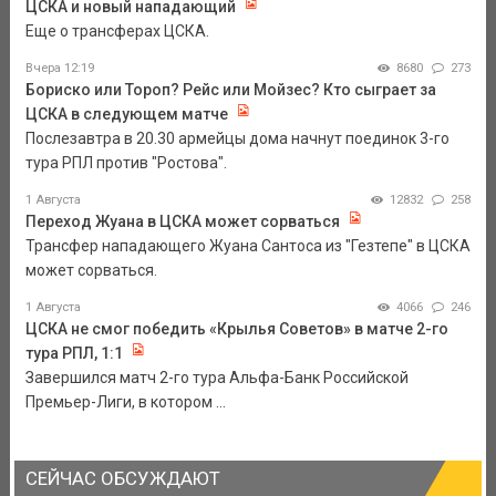
ЦСКА и новый нападающий
Еще о трансферах ЦСКА.
Вчера 12:19
8680
273
Бориско или Тороп? Рейс или Мойзес? Кто сыграет за
ЦСКА в следующем матче
Послезавтра в 20.30 армейцы дома начнут поединок 3-го
тура РПЛ против "Ростова".
1 Августа
12832
258
Переход Жуана в ЦСКА может сорваться
Трансфер нападающего Жуана Сантоса из "Гезтепе" в ЦСКА
может сорваться.
1 Августа
4066
246
ЦСКА не смог победить «Крылья Советов» в матче 2-го
тура РПЛ, 1:1
Завершился матч 2-го тура Альфа-Банк Российской
Премьер-Лиги, в котором ...
СЕЙЧАС ОБСУЖДАЮТ