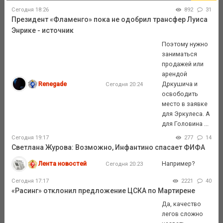
Сегодня 18:26
892
31
Президент «Фламенго» пока не одобрил трансфер Луиса
Энрике - источник
Поэтому нужно
заниматься
продажей или
арендой
Renegade
Дркушича и
Сегодня 20:24
освободить
место в заявке
для Эркулеса. А
для Головина ...
Сегодня 19:17
277
14
Светлана Журова: Возможно, Инфантино спасает ФИФА
Лента новостей
Например?
Сегодня 20:23
Сегодня 17:17
2221
40
«Расинг» отклонил предложение ЦСКА по Мартирене
Да, качество
легов сложно