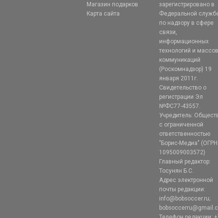
Магазин подарков
зарегистрировано в
Карта сайта
Федеральной служб
по надзору в сфере
связи,
информационных
технологий и массо
коммуникаций
(Роскомнадзор) 19
января 2011г.
Свидетельство о
регистрации Эл
№ФС77-43557.
Учредитель: Общест
с ограниченной
ответственностью
"Борис-Медиа" (ОГРН
1095009003572)
Главный редактор:
Тосунян Б.С.
Адрес электронной
почты редакции:
info@bobsoccer.ru;
bobsoccerru@gmail.
Телефон редакции: +