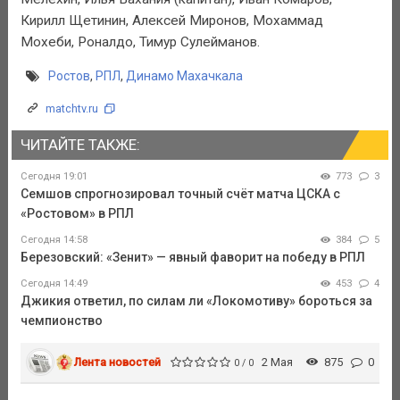
Кирилл Щетинин, Алексей Миронов, Мохаммад
Мохеби, Роналдо, Тимур Сулейманов.
Ростов
,
РПЛ
,
Динамо Махачкала
matchtv.ru
ЧИТАЙТЕ ТАКЖЕ:
Сегодня 19:01
773
3
Семшов спрогнозировал точный счёт матча ЦСКА с
«Ростовом» в РПЛ
Сегодня 14:58
384
5
Березовский: «Зенит» — явный фаворит на победу в РПЛ
Сегодня 14:49
453
4
Джикия ответил, по силам ли «Локомотиву» бороться за
чемпионство
Лента новостей
2 Мая
875
0
0 / 0