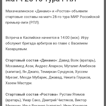
Махачкалинское «Динамо» и «Ростов» объявили
стартовые составы на матч 28‑го тура МИР Российской
премьер‑лиги (РПЛ).
Встреча в Каспийске начнется в 14:00 (мск). Игру
обслужит бригада арбитров во главе с Василием
Казарцевым.
Стартовый состав «Динамо»:
Давид Волк (вратарь),
Мохаммед Аззи, Андрес Аларкон, Муталип Алибеков
(капитан), Ян Джапо, Темиркан Сундуков, Хуссем
Мрезиг, Мехди Мубарик, Джавад, Никита Глушков,
Хазем Мастури.
Стартовый состав «Ростова»
: Рустам Ятимов
(вратарь), Умар Сако, Дмитрий Чистяков, Виктор
Мелехин, Илья Вахания (капитан), Иван Комаров,