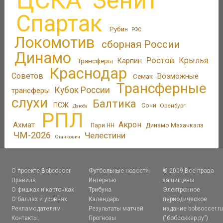
ЦСКА
Зенит
Спартак
Рубин
РФС
Локомотив
сборная России
Динамо
Ростов
Крылья
Трансферы
Карпин
Краснодар
Советов
Возможные
Семак
Трансферные
Кубок России
трансферы
слухи
Балтика
ПСЖ
Сочи
Оренбург
Дзюба
РПЛ
Акрон
Ахмат
Пари НН
Динамо Махачкала
ЧМ-2026
Челестини
Станкович
О проекте Bobsoccer
Футбольные новости
© 2009 Все права
Правила
Интервью
защищены.
О фишках и карточках
Трибуна
Электронное
О баллах и уровнях
Календарь
периодическое
Рекламодателям
Результаты матчей
издание bobsoccer.r
Контакты
Прогнозы
("бобсоккер.ру")