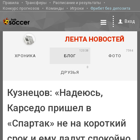
Правила
Трансферы
Расписание и результаты
Конкурс прогнозов
Команды
Игроки
Фрибет без депозита
Вход
ЛЕНТА НОВОСТЕЙ
12038
7594
ХРОНИКА
БЛОГ
ФОТО
0
ДРУЗЬЯ
Кузнецов: «Надеюсь,
Карседо пришел в
«Спартак» не на короткий
срок и ему дадут спокойно