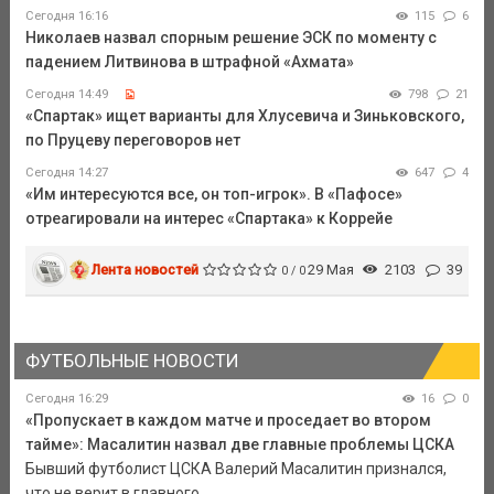
Сегодня 16:16
115
6
Николаев назвал спорным решение ЭСК по моменту с
падением Литвинова в штрафной «Ахмата»
Сегодня 14:49
798
21
«Спартак» ищет варианты для Хлусевича и Зиньковского,
по Пруцеву переговоров нет
Сегодня 14:27
647
4
«Им интересуются все, он топ-игрок». В «Пафосе»
отреагировали на интерес «Спартака» к Коррейе
Лента новостей
29 Мая
2103
39
0 / 0
ФУТБОЛЬНЫЕ НОВОСТИ
Сегодня 16:29
16
0
«Пропускает в каждом матче и проседает во втором
тайме»: Масалитин назвал две главные проблемы ЦСКА
Бывший футболист ЦСКА Валерий Масалитин признался,
что не верит в главного ...