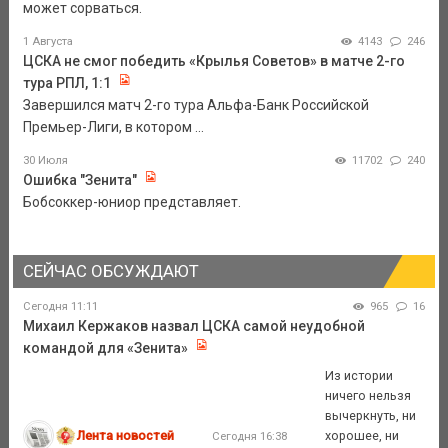
может сорваться.
1 Августа
4143
246
ЦСКА не смог победить «Крылья Советов» в матче 2-го
тура РПЛ, 1:1
Завершился матч 2-го тура Альфа-Банк Российской
Премьер-Лиги, в котором ...
30 Июля
11702
240
Ошибка "Зенита"
Бобсоккер-юниор представляет.
СЕЙЧАС ОБСУЖДАЮТ
Сегодня 11:11
965
16
Михаил Кержаков назвал ЦСКА самой неудобной
командой для «Зенита»
Из истории
ничего нельзя
вычеркнуть, ни
Лента новостей
хорошее, ни
Сегодня 16:38