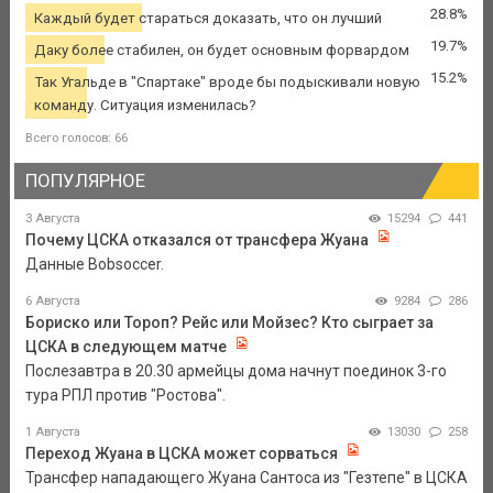
28.8%
Каждый будет стараться доказать, что он лучший
19.7%
Даку более стабилен, он будет основным форвардом
15.2%
Так Угальде в "Спартаке" вроде бы подыскивали новую
команду. Ситуация изменилась?
Всего голосов: 66
ПОПУЛЯРНОЕ
3 Августа
15294
441
Почему ЦСКА отказался от трансфера Жуана
Данные Bobsoccer.
6 Августа
9284
286
Бориско или Тороп? Рейс или Мойзес? Кто сыграет за
ЦСКА в следующем матче
Послезавтра в 20.30 армейцы дома начнут поединок 3-го
тура РПЛ против "Ростова".
1 Августа
13030
258
Переход Жуана в ЦСКА может сорваться
Трансфер нападающего Жуана Сантоса из "Гезтепе" в ЦСКА