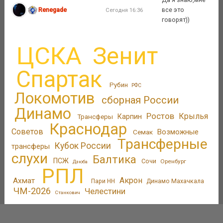
Renegade
все это
Сегодня 16:36
говорят))
ЦСКА
Зенит
Спартак
Рубин
РФС
Локомотив
сборная России
Динамо
Ростов
Крылья
Трансферы
Карпин
Краснодар
Советов
Возможные
Семак
Трансферные
Кубок России
трансферы
слухи
Балтика
ПСЖ
Сочи
Оренбург
Дзюба
РПЛ
Акрон
Ахмат
Пари НН
Динамо Махачкала
ЧМ-2026
Челестини
Станкович