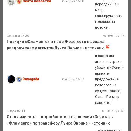
Лента новостей
Сегодня 16:38
передачи на 1
метр
фиксируют как
голевые на
потоке.
Сегодня 15:35
696
16
Позиция «Фламенго» в лице Жозе Бото вызвала
раздражение у агентов Луиса Энрике - источник
и заставил
агентов игрока
убедить «Зенит»
принять
Renegade
предложение,
Сегодня 16:37
которого не
существовало.
Остап Бендер
какой-то)
Вчера 07:14
2844
59
Стали известны подробности соглашения «Зенита» и
«Фламенго» по трансферу Луиса Энрике - источник
Да я знаю,мне