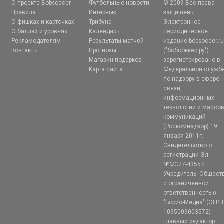
О проекте Bobsoccer
Футбольные новости
© 2009 Все права
Правила
Интервью
защищены.
О фишках и карточках
Трибуна
Электронное
О баллах и уровнях
Календарь
периодическое
Рекламодателям
Результаты матчей
издание bobsoccer.r
Контакты
Прогнозы
("бобсоккер.ру")
Магазин подарков
зарегистрировано в
Карта сайта
Федеральной служб
по надзору в сфере
связи,
информационных
технологий и массо
коммуникаций
(Роскомнадзор) 19
января 2011г.
Свидетельство о
регистрации Эл
№ФС77-43557.
Учредитель: Общест
с ограниченной
ответственностью
"Борис-Медиа" (ОГРН
1095009003572)
Главный редактор: