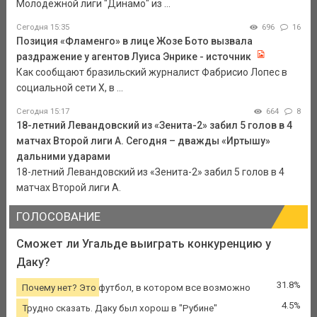
Молодежной лиги "Динамо" из ...
Сегодня 15:35
696
16
Позиция «Фламенго» в лице Жозе Бото вызвала
раздражение у агентов Луиса Энрике - источник
Как сообщают бразильский журналист Фабрисио Лопес в
социальной сети Х, в ...
Сегодня 15:17
664
8
18-летний Левандовский из «Зенита-2» забил 5 голов в 4
матчах Второй лиги А. Сегодня – дважды «Иртышу»
дальними ударами
18-летний Левандовский из «Зенита-2» забил 5 голов в 4
матчах Второй лиги А.
ГОЛОСОВАНИЕ
Сможет ли Угальде выиграть конкуренцию у
Даку?
31.8%
Почему нет? Это футбол, в котором все возможно
4.5%
Трудно сказать. Даку был хорош в "Рубине"