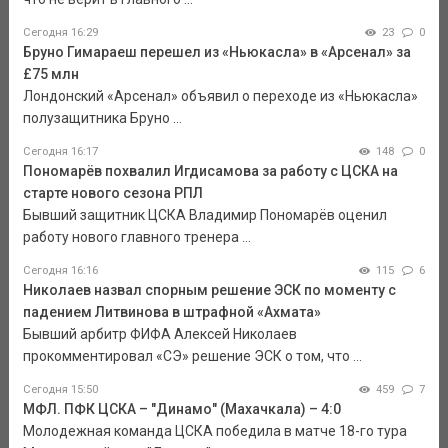
Сегодня 16:29
23
0
Бруно Гимараеш перешел из «Ньюкасла» в «Арсенал» за
£75 млн
Лондонский «Арсенал» объявил о переходе из «Ньюкасла»
полузащитника Бруно ...
Сегодня 16:17
148
0
Пономарёв похвалил Игдисамова за работу с ЦСКА на
старте нового сезона РПЛ
Бывший защитник ЦСКА Владимир Пономарёв оценил
работу нового главного тренера ...
Сегодня 16:16
115
6
Николаев назвал спорным решение ЭСК по моменту с
падением Литвинова в штрафной «Ахмата»
Бывший арбитр ФИФА Алексей Николаев
прокомментировал «СЭ» решение ЭСК о том, что ...
Сегодня 15:50
459
7
МФЛ. ПФК ЦСКА – "Динамо" (Махачкала) – 4:0
Молодежная команда ЦСКА победила в матче 18-го тура