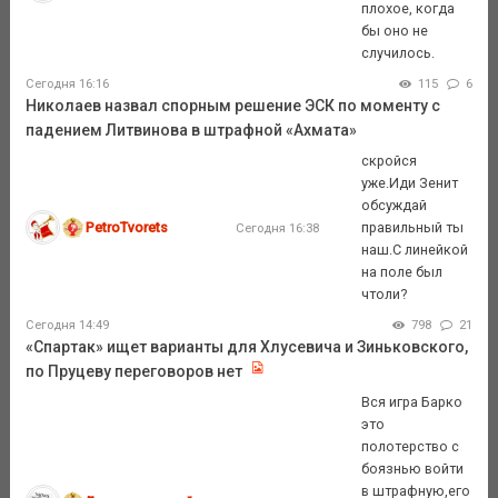
плохое, когда
бы оно не
случилось.
Сегодня 16:16
115
6
Николаев назвал спорным решение ЭСК по моменту с
падением Литвинова в штрафной «Ахмата»
скройся
уже.Иди Зенит
обсуждай
PetroTvorets
правильный ты
Сегодня 16:38
наш.С линейкой
на поле был
чтоли?
Сегодня 14:49
798
21
«Спартак» ищет варианты для Хлусевича и Зиньковского,
по Пруцеву переговоров нет
Вся игра Барко
это
полотерство с
боязнью войти
в штрафную,его