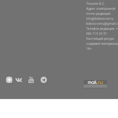
Тосунян Б.С.
Адрес электронной
почты редакции:
info@bobsoccer.ru;
bobsoccerru@gmail.
Телефон редакции: +
985 719 29 97
Настоящий ресурс
содержит материал
18+