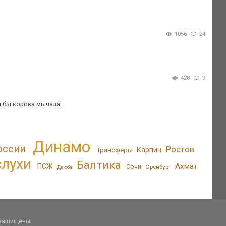
1056
24
428
9
ья бы корова мычала.
Динамо
оссии
Ростов
Трансферы
Карпин
слухи
Балтика
Ахмат
ПСЖ
Сочи
Оренбург
Дзюба
 защищены.