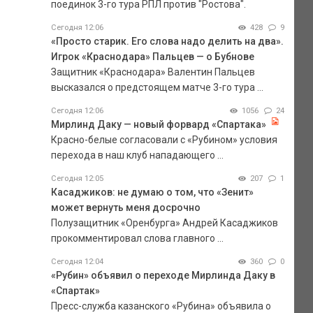
поединок 3-го тура РПЛ против "Ростова".
Сегодня 12:06
428
9
«Просто старик. Его слова надо делить на два».
Игрок «Краснодара» Пальцев — о Бубнове
Защитник «Краснодара» Валентин Пальцев
высказался о предстоящем матче 3-го тура ...
Сегодня 12:06
1056
24
Мирлинд Даку — новый форвард «Спартака»
Красно-белые согласовали с «Рубином» условия
перехода в наш клуб нападающего ...
Сегодня 12:05
207
1
Касаджиков: не думаю о том, что «Зенит»
может вернуть меня досрочно
Полузащитник «Оренбурга» Андрей Касаджиков
прокомментировал слова главного ...
Сегодня 12:04
360
0
«Рубин» объявил о переходе Мирлинда Даку в
«Спартак»
Пресс-служба казанского «Рубина» объявила о