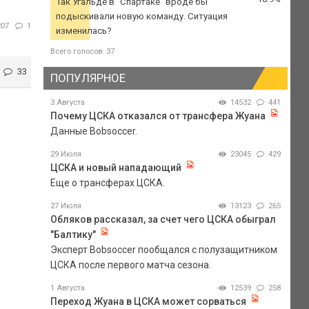
Так Угальде в "Спартаке" вроде бы
подыскивали новую команду. Ситуация
207
1
изменилась?
Всего голосов: 37
33
ПОПУЛЯРНОЕ
3 Августа
14532
441
Почему ЦСКА отказался от трансфера Жуана
Данные Bobsoccer.
29 Июля
23045
429
ЦСКА и новый нападающий
Еще о трансферах ЦСКА.
27 Июля
13123
265
Обляков рассказал, за счет чего ЦСКА обыграл
"Балтику"
Эксперт Bobsoccer пообщался с полузащитником
ЦСКА после первого матча сезона.
1 Августа
12539
258
Переход Жуана в ЦСКА может сорваться