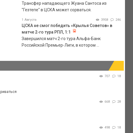
Трансфер нападающего Жуана Сантоса из
"Гезтепе" в ЦСКА может сорваться.
1 Августа
3958
246
ЦСКА не смог победить «Крылья Советов» в
матче 2-го тура РПЛ, 1:1
Завершился матч 2-го тура Альфа-Банк
Российской Премьер-Лиги, в котором ...
707
18
ариваться
668
28
498
18