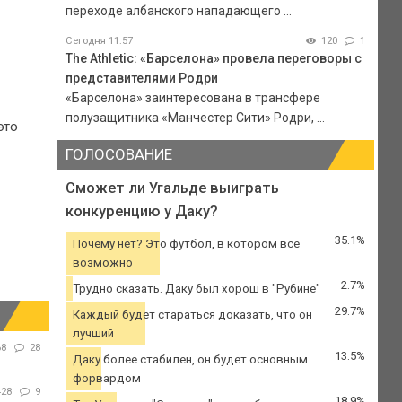
переходе албанского нападающего ...
Сегодня 11:57
120
1
The Athletic: «Барселона» провела переговоры с
представителями Родри
«Барселона» заинтересована в трансфере
полузащитника «Манчестер Сити» Родри, ...
это
ГОЛОСОВАНИЕ
Сможет ли Угальде выиграть
конкуренцию у Даку?
35.1%
Почему нет? Это футбол, в котором все
возможно
2.7%
Трудно сказать. Даку был хорош в "Рубине"
29.7%
Каждый будет стараться доказать, что он
лучший
68
28
13.5%
Даку более стабилен, он будет основным
форвардом
428
9
18.9%