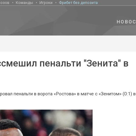
нозов
Команды
Игроки
Фрибет без депозита
НОВО
ассмешил пенальти "Зенита" в
ал пенальти в ворота «Ростова» в матче с «Зенитом» (0:1) в