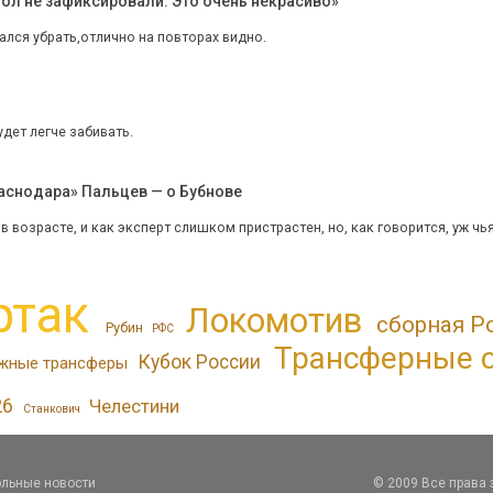
ол не зафиксировали. Это очень некрасиво»
ался убрать,отлично на повторах видно.
удет легче забивать.
раснодара» Пальцев — о Бубнове
 в возрасте, и как эксперт слишком пристрастен, но, как говорится, уж ч
ртак
Локомотив
сборная Р
Рубин
РФС
Трансферные 
Кубок России
жные трансферы
26
Челестини
Станкович
льные новости
© 2009 Все права