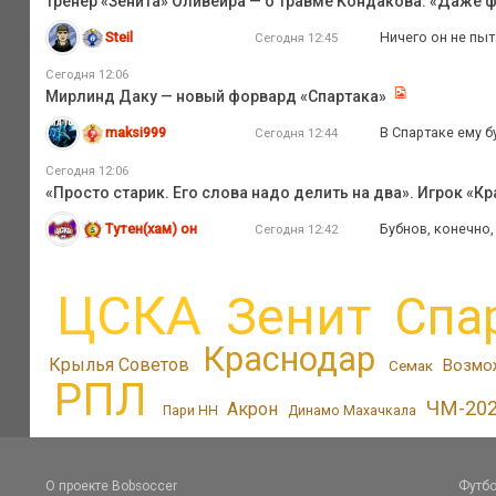
Тренер «Зенита» Оливейра — о травме Кондакова: «Даже ф
Steil
Ничего он не пыт
Сегодня 12:45
Сегодня 12:06
Мирлинд Даку — новый форвард «Спартака»
maksi999
В Спартаке ему б
Сегодня 12:44
Сегодня 12:06
«Просто старик. Его слова надо делить на два». Игрок «К
Тутен(хам) он
Бубнов, конечно,
Сегодня 12:42
ЦСКА
Зенит
Спа
Краснодар
Крылья Советов
Возмо
Семак
РПЛ
ЧМ-20
Акрон
Пари НН
Динамо Махачкала
О проекте Bobsoccer
Футбо