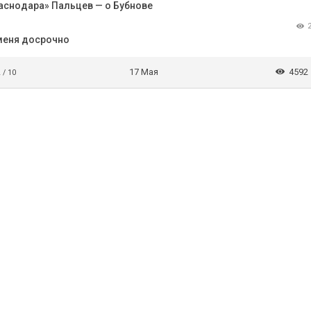
раснодара» Пальцев — о Бубнове
 меня досрочно
17 Мая
4592
 / 10