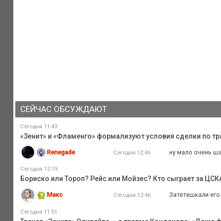
СЕЙЧАС ОБСУЖДАЮТ
Сегодня 11:43
«Зенит» и «Фламенго» формализуют условия сделки по тра
Renegade
ну мало очень ша
Сегодня 12:46
Сегодня 12:19
Бориско или Тороп? Рейс или Мойзес? Кто сыграет за ЦС
Макс
Затетешкали его
Сегодня 12:46
Сегодня 11:51