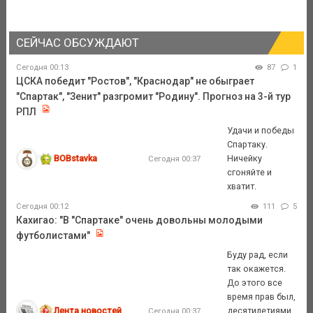
СЕЙЧАС ОБСУЖДАЮТ
Сегодня 00:13
87
1
ЦСКА победит "Ростов", "Краснодар" не обыграет
"Спартак", "Зенит" разгромит "Родину". Прогноз на 3-й тур
РПЛ
Удачи и победы
Спартаку.
BOBstavka
Ничейку
Сегодня 00:37
сгоняйте и
хватит.
Сегодня 00:12
111
5
Кахигао: "В "Спартаке" очень довольны молодыми
футболистами"
Буду рад, если
так окажется.
До этого все
время прав был,
Лента новостей
десятилетиями
Сегодня 00:37