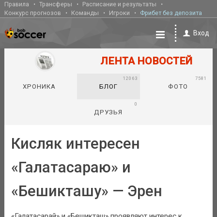
Правила
Трансферы
Расписание и результаты
Конкурс прогнозов
Команды
Игроки
Фрибет без депозита
Вход
ЛЕНТА НОВОСТЕЙ
12063
7581
ХРОНИКА
БЛОГ
ФОТО
0
ДРУЗЬЯ
Кисляк интересен
«Галатасараю» и
«Бешикташу» — Эрен
«Галатасарай» и «Бешикташ» проявляют интерес к