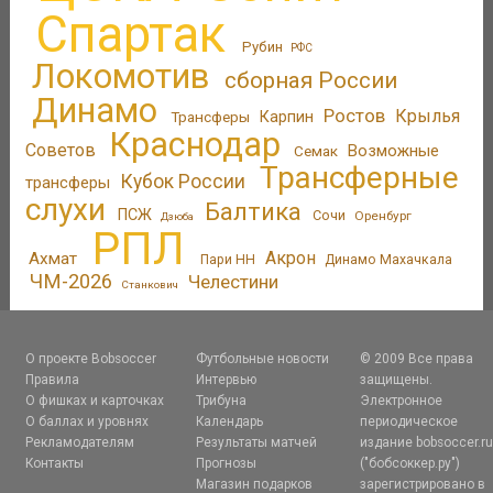
Спартак
Рубин
РФС
Локомотив
сборная России
Динамо
Ростов
Крылья
Трансферы
Карпин
Краснодар
Советов
Возможные
Семак
Трансферные
Кубок России
трансферы
слухи
Балтика
ПСЖ
Сочи
Оренбург
Дзюба
РПЛ
Акрон
Ахмат
Пари НН
Динамо Махачкала
ЧМ-2026
Челестини
Станкович
О проекте Bobsoccer
Футбольные новости
© 2009 Все права
Правила
Интервью
защищены.
О фишках и карточках
Трибуна
Электронное
О баллах и уровнях
Календарь
периодическое
Рекламодателям
Результаты матчей
издание bobsoccer.r
Контакты
Прогнозы
("бобсоккер.ру")
Магазин подарков
зарегистрировано в