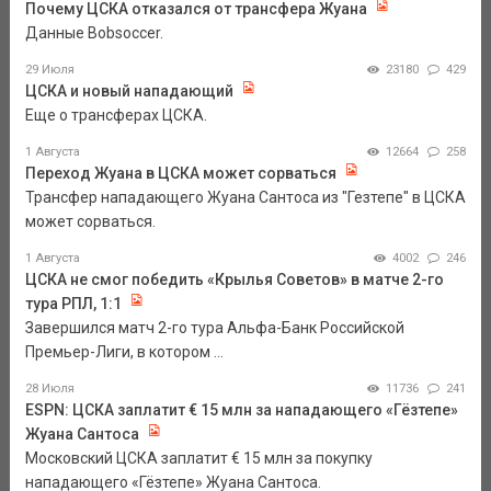
Почему ЦСКА отказался от трансфера Жуана
Данные Bobsoccer.
29 Июля
23180
429
ЦСКА и новый нападающий
Еще о трансферах ЦСКА.
1 Августа
12664
258
Переход Жуана в ЦСКА может сорваться
Трансфер нападающего Жуана Сантоса из "Гезтепе" в ЦСКА
может сорваться.
1 Августа
4002
246
ЦСКА не смог победить «Крылья Советов» в матче 2-го
тура РПЛ, 1:1
Завершился матч 2-го тура Альфа-Банк Российской
Премьер-Лиги, в котором ...
28 Июля
11736
241
ESPN: ЦСКА заплатит € 15 млн за нападающего «Гёзтепе»
Жуана Сантоса
Московский ЦСКА заплатит € 15 млн за покупку
нападающего «Гёзтепе» Жуана Сантоса.