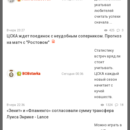
укатывал
любителей
считать успехи
сначала ...
Вчера 23:27
425
3
ЦСКА ждет поединок с неудобным соперником. Прогноз
на матч с "Ростовом"
Статистику
встреч вряд ли
стоит
учитывать.
BOBstavka
ЦСКА каждый
Сегодня 00:36
новый сезон
начитает с
кучей
новшеств.
Вчера 22:36
1324
18
«Зенит» и «Фламенго» согласовали сумму трансфера
Луиса Энрике - Lance
Можно играть в