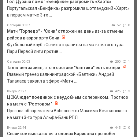
Гол Дурана помог «Бенфике» разгромить «Хартс»
Португальская «Бенфика» разгромила шотландский «Хартс»
в первом матче 3-го ...
Сегодня 00:07
52
0
Матч "Торпедо" - "Сочи" отложен на день из-за отмены
рейсов в аэропорту Сочи
Футбольный клуб «Сочи» отправится на матч пятого тура
Пари Первой лиги против ...
Сегодня 00:03
200
1
Талалаев заявил, что в составе "Балтики" есть потери
Главный тренер калининградской «Балтики» Андрей
Талалаев заявил в эфире «Матч ...
Вчера 23:27
425
3
ЦСКА ждет поединок с неудобным соперником. Прогноз
на матч с "Ростовом"
Прогноз обозревателя Bobsoccer.ru Максима Квятковского
на матч 3-го тура Альфа-Банк РПЛ ...
Вчера 22:44
445
0
Сенников высказался о словах Баринова про побег