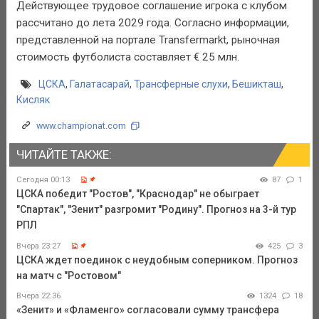
Действующее трудовое соглашение игрока с клубом
рассчитано до лета 2029 года. Согласно информации,
представленной на портале Transfermarkt, рыночная
стоимость футболиста составляет € 25 млн.
ЦСКА
,
Галатасарай
,
Трансферные слухи
,
Бешикташ
,
Кисляк
www.championat.com
ЧИТАЙТЕ ТАКЖЕ:
Сегодня 00:13
87
1
ЦСКА победит "Ростов", "Краснодар" не обыграет
"Спартак", "Зенит" разгромит "Родину". Прогноз на 3-й тур
РПЛ
Вчера 23:27
425
3
ЦСКА ждет поединок с неудобным соперником. Прогноз
на матч с "Ростовом"
Вчера 22:36
1324
18
«Зенит» и «Фламенго» согласовали сумму трансфера