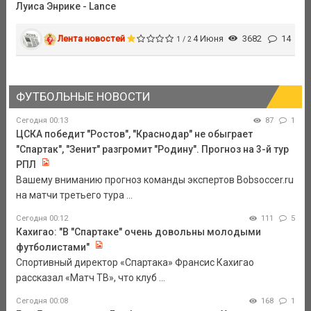
Луиса Энрике - Lance
Лента новостей
4 Июня
3682
14
1 / 2
ФУТБОЛЬНЫЕ НОВОСТИ
Сегодня 00:13
87
1
ЦСКА победит "Ростов", "Краснодар" не обыграет
"Спартак", "Зенит" разгромит "Родину". Прогноз на 3-й тур
РПЛ
Вашему вниманию прогноз команды экспертов Bobsoccer.ru
на матчи третьего тура ...
Сегодня 00:12
111
5
Кахигао: "В "Спартаке" очень довольны молодыми
футболистами"
Спортивный директор «Спартака» Франсис Кахигао
рассказал «Матч ТВ», что клуб ...
Сегодня 00:08
168
1