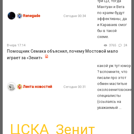
три ЦЗ, тогда
Мантуан и Вега
по краям будут
Renegade
Сегодня 00:34
эффективны, да
и Караваев смог
бы в такой
схеме.
Вчера 17:14
3765
24
Помощник Семака объяснил, почему Мостовой мало
играет за «Зенит»
какой уж тут юмор
? вспомните, что
писали про этот
обмен маститые
Лента новостей
Сегодня 00:31
околозенитовские
специалисты
(ссылаясь на
уважаемый ...
ЦСКА
Зенит