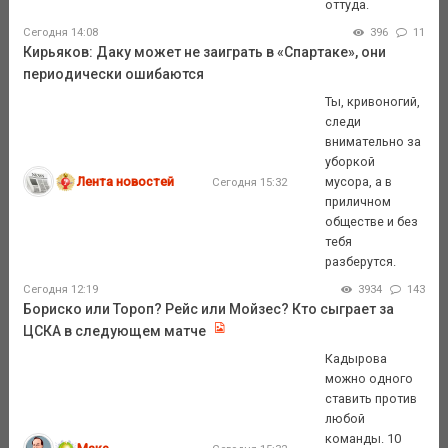
оттуда.
Сегодня 14:08
396
11
Кирьяков: Даку может не заиграть в «Спартаке», они
периодически ошибаются
Ты, кривоногий,
следи
внимательно за
уборкой
Лента новостей
мусора, а в
Сегодня 15:32
приличном
обществе и без
тебя
разберутся.
Сегодня 12:19
3934
143
Бориско или Тороп? Рейс или Мойзес? Кто сыграет за
ЦСКА в следующем матче
Кадырова
можно одного
ставить против
любой
команды. 10