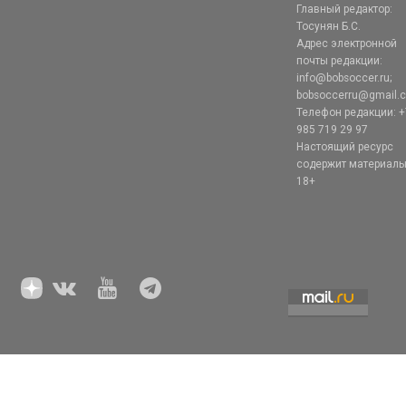
Главный редактор:
Тосунян Б.С.
Адрес электронной
почты редакции:
info@bobsoccer.ru;
bobsoccerru@gmail.
Телефон редакции: +
985 719 29 97
Настоящий ресурс
содержит материал
18+