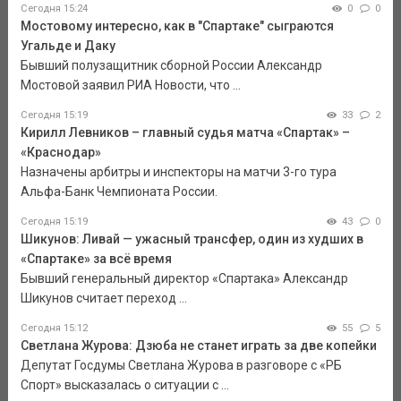
Сегодня 15:24
0
0
Мостовому интересно, как в "Спартаке" сыграются
Угальде и Даку
Бывший полузащитник сборной России Александр
Мостовой заявил РИА Новости, что ...
Сегодня 15:19
33
2
Кирилл Левников – главный судья матча «Спартак» –
«Краснодар»
Назначены арбитры и инспекторы на матчи 3-го тура
Альфа-Банк Чемпионата России.
Сегодня 15:19
43
0
Шикунов: Ливай — ужасный трансфер, один из худших в
«Спартаке» за всё время
Бывший генеральный директор «Спартака» Александр
Шикунов считает переход ...
Сегодня 15:12
55
5
Светлана Журова: Дзюба не станет играть за две копейки
Депутат Госдумы Светлана Журова в разговоре с «РБ
Спорт» высказалась о ситуации с ...