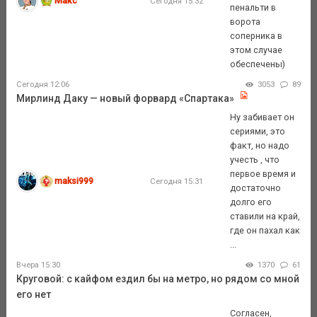
Макс
Сегодня 15:32
пенальти в
ворота
соперника в
этом случае
обеспечены)
Сегодня 12:06
3053
89
Мирлинд Даку — новый форвард «Спартака»
Ну забивает он
сериями, это
факт, но надо
учесть , что
первое время и
maksi999
Сегодня 15:31
достаточно
долго его
ставили на край,
где он пахал как
...
Вчера 15:30
1370
61
Круговой: с кайфом ездил бы на метро, но рядом со мной
его нет
Согласен,