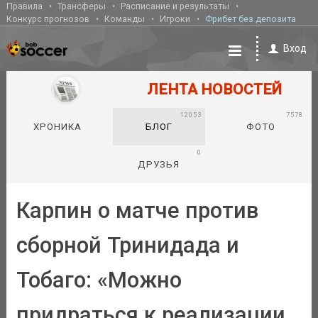
Правила
Трансферы
Расписание и результаты
Конкурс прогнозов
Команды
Игроки
Фрибет без депозита
Вход
ЛЕНТА НОВОСТЕЙ
12053
7578
ХРОНИКА
БЛОГ
ФОТО
0
ДРУЗЬЯ
Карпин о матче против
сборной Тринидада и
Тобаго: «Можно
придраться к реализации.