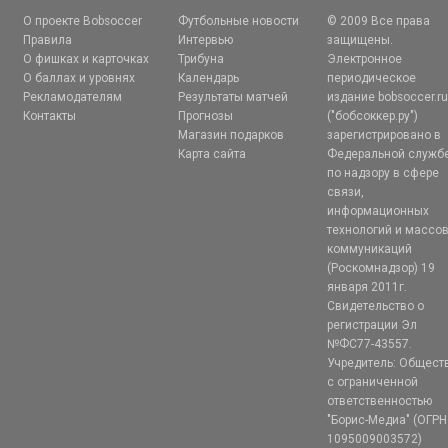
О проекте Bobsoccer
Футбольные новости
© 2009 Все права
Правила
Интервью
защищены.
О фишках и карточках
Трибуна
Электронное
О баллах и уровнях
Календарь
периодическое
Рекламодателям
Результаты матчей
издание bobsoccer.r
Контакты
Прогнозы
("бобсоккер.ру")
Магазин подарков
зарегистрировано в
Карта сайта
Федеральной служб
по надзору в сфере
связи,
информационных
технологий и массо
коммуникаций
(Роскомнадзор) 19
января 2011г.
Свидетельство о
регистрации Эл
№ФС77-43557.
Учредитель: Общест
с ограниченной
ответственностью
"Борис-Медиа" (ОГРН
1095009003572)