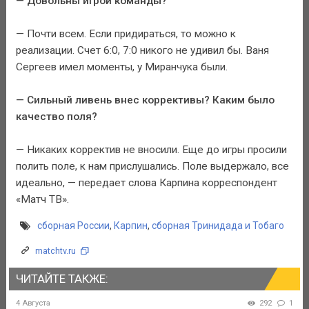
— Довольны игрой команды?
— Почти всем. Если придираться, то можно к
реализации. Счет 6:0, 7:0 никого не удивил бы. Ваня
Сергеев имел моменты, у Миранчука были.
— Сильный ливень внес коррективы? Каким было
качество поля?
— Никаких корректив не вносили. Еще до игры просили
полить поле, к нам прислушались. Поле выдержало, все
идеально, — передает слова Карпина корреспондент
«Матч ТВ».
сборная России
,
Карпин
,
сборная Тринидада и Тобаго
matchtv.ru
ЧИТАЙТЕ ТАКЖЕ:
4 Августа
292
1