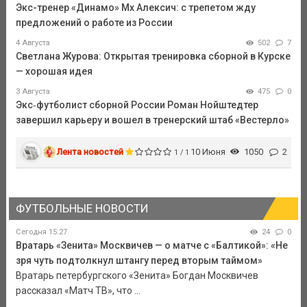
Экс-тренер «Динамо» Мх Алексич: с трепетом жду
предложений о работе из России
4 Августа
502
7
Светлана Журова: Открытая тренировка сборной в Курске
— хорошая идея
3 Августа
475
0
Экс‑футболист сборной России Роман Нойштедтер
завершил карьеру и вошел в тренерский штаб «Вестерло»
Лента новостей
10 Июня
1050
2
1 / 1
ФУТБОЛЬНЫЕ НОВОСТИ
Сегодня 15:27
24
0
Вратарь «Зенита» Москвичев — о матче с «Балтикой»: «Не
зря чуть подтолкнул штангу перед вторым таймом»
Вратарь петербургского «Зенита» Богдан Москвичев
рассказал «Матч ТВ», что ...