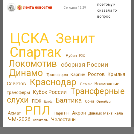
поэтому и
Лента новостей
Сегодня 15:29
сказали то
вопрос
ЦСКА
Зенит
Спартак
Рубин
РФС
Локомотив
сборная России
Динамо
Ростов
Крылья
Трансферы
Карпин
Краснодар
Советов
Возможные
Семак
Трансферные
Кубок России
трансферы
слухи
Балтика
ПСЖ
Сочи
Оренбург
Дзюба
РПЛ
Акрон
Ахмат
Пари НН
Динамо Махачкала
ЧМ-2026
Челестини
Станкович