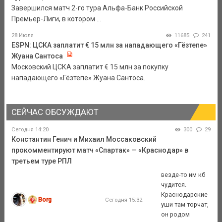
Завершился матч 2-го тура Альфа-Банк Российской
Премьер-Лиги, в котором ...
28 Июля
11685
241
ESPN: ЦСКА заплатит € 15 млн за нападающего «Гёзтепе»
Жуана Сантоса
Московский ЦСКА заплатит € 15 млн за покупку
нападающего «Гёзтепе» Жуана Сантоса.
СЕЙЧАС ОБСУЖДАЮТ
Сегодня 14:20
300
29
Константин Генич и Михаил Моссаковский
прокомментируют матч «Спартак» — «Краснодар» в
третьем туре РПЛ
везде-то им кб
чудится.
Краснодарские
Borg
Сегодня 15:32
уши там торчат,
он родом