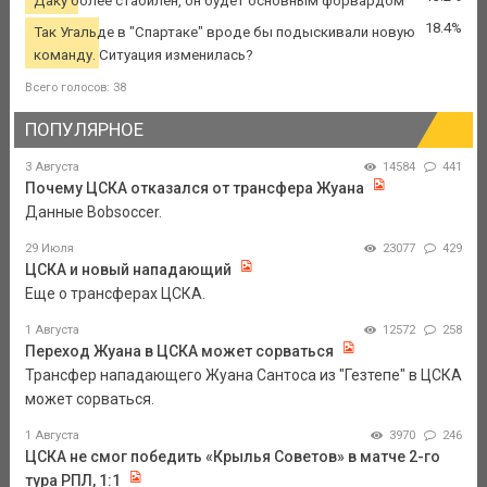
Даку более стабилен, он будет основным форвардом
18.4%
Так Угальде в "Спартаке" вроде бы подыскивали новую
команду. Ситуация изменилась?
Всего голосов: 38
ПОПУЛЯРНОЕ
3 Августа
14584
441
Почему ЦСКА отказался от трансфера Жуана
Данные Bobsoccer.
29 Июля
23077
429
ЦСКА и новый нападающий
Еще о трансферах ЦСКА.
1 Августа
12572
258
Переход Жуана в ЦСКА может сорваться
Трансфер нападающего Жуана Сантоса из "Гезтепе" в ЦСКА
может сорваться.
1 Августа
3970
246
ЦСКА не смог победить «Крылья Советов» в матче 2-го
тура РПЛ, 1:1