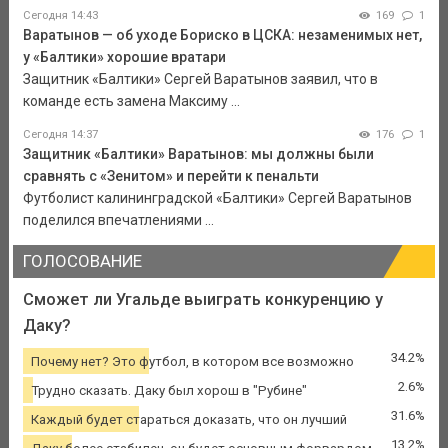
Сегодня 14:43
169
1
Варатынов — об уходе Бориско в ЦСКА: незаменимых нет,
у «Балтики» хорошие вратари
Защитник «Балтики» Сергей Варатынов заявил, что в
команде есть замена Максиму ...
Сегодня 14:37
176
1
Защитник «Балтики» Варатынов: мы должны были
сравнять с «Зенитом» и перейти к пенальти
Футболист калининградской «Балтики» Сергей Варатынов
поделился впечатлениями ...
ГОЛОСОВАНИЕ
Сможет ли Угальде выиграть конкуренцию у
Даку?
34.2%
Почему нет? Это футбол, в котором все возможно
2.6%
Трудно сказать. Даку был хорош в "Рубине"
31.6%
Каждый будет стараться доказать, что он лучший
13.2%