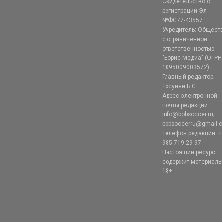
Свидетельство о
регистрации Эл
№ФС77-43557.
Учредитель: Общест
с ограниченной
ответственностью
"Борис-Медиа" (ОГРН
1095009003572)
Главный редактор:
Тосунян Б.С.
Адрес электронной
почты редакции:
info@bobsoccer.ru;
bobsoccerru@gmail.
Телефон редакции: +
985 719 29 97
Настоящий ресурс
содержит материал
18+