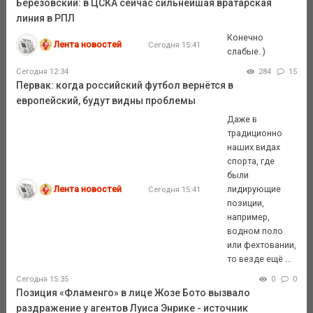
Березовский: в ЦСКА сейчас сильнейшая вратарская
линия в РПЛ
Конечно
Лента новостей
Сегодня 15:41
слабые. )
Сегодня 12:34
284
15
Первак: когда российский футбол вернётся в
европейский, будут видны проблемы
Даже в
традиционно
наших видах
спорта, где
были
Лента новостей
лидирующие
Сегодня 15:41
позиции,
например,
водном поло
или фехтовании,
то везде ещё ...
Сегодня 15:35
0
0
Позиция «Фламенго» в лице Жозе Бото вызвало
раздражение у агентов Луиса Энрике - источник