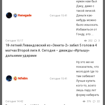
нужен нам был
Даку, даже с
такой личкой.
Renegade
Деньги как-
Сегодня 15:41
нибудь можно
было изыскать.
Избавиться от
Гонду, это ...
Сегодня 15:17
202
3
18-летний Левандовский из «Зенита-2» забил 5 голов в 4
матчах Второй лиги А. Сегодня – дважды «Иртышу»
дальними ударами
Ну это же не
показатель, что
молодой где то
там забивает
Nifelim
Сегодня 15:41
Лучше купить
кого-то, всего
лишь пару лет
форму набирать
Сегодня 14:42
376
22