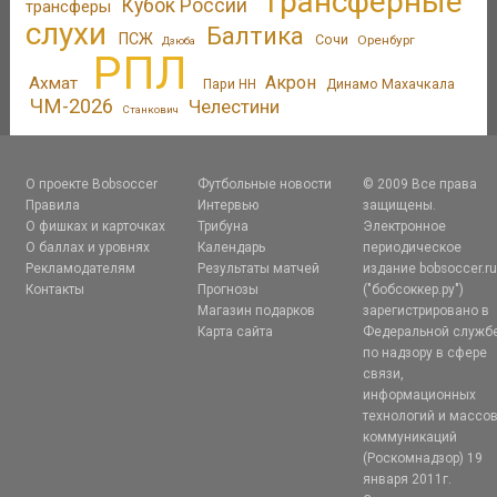
Трансферные
Кубок России
трансферы
слухи
Балтика
ПСЖ
Сочи
Оренбург
Дзюба
РПЛ
Акрон
Ахмат
Пари НН
Динамо Махачкала
ЧМ-2026
Челестини
Станкович
О проекте Bobsoccer
Футбольные новости
© 2009 Все права
Правила
Интервью
защищены.
О фишках и карточках
Трибуна
Электронное
О баллах и уровнях
Календарь
периодическое
Рекламодателям
Результаты матчей
издание bobsoccer.r
Контакты
Прогнозы
("бобсоккер.ру")
Магазин подарков
зарегистрировано в
Карта сайта
Федеральной служб
по надзору в сфере
связи,
информационных
технологий и массо
коммуникаций
(Роскомнадзор) 19
января 2011г.