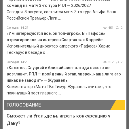
команд на матч 3-го тура РПЛ — 2026/2027
Сегодня, 8 августа, состоится матч 3-го тура Альфа-Банк
Российской Премьер-Лиги ...
Сегодня 14:27
451
2
«Им интересуются все, он топ-игрок». В «Пафосе»
отреагировали на интерес «Спартака» к Коррейе
Исполнительный директор кипрского «Пафоса» Харис
Теохарус в беседе с ...
Сегодня 14:20
212
2
«Кажется, Слуцкий в ближайшие полгода никого не
возглавит. РПЛ — пройденный этап, уверен, наша лига его
никак не заводит» — Журавель
Комментатор «Матч ТВ» Тимур Журавель считает, что
покинувший пост главного ...
ГОЛОСОВАНИЕ
Сможет ли Угальде выиграть конкуренцию у
Даку?