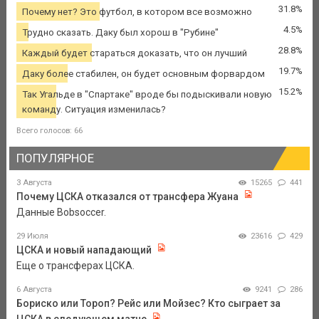
31.8%
Почему нет? Это футбол, в котором все возможно
4.5%
Трудно сказать. Даку был хорош в "Рубине"
28.8%
Каждый будет стараться доказать, что он лучший
19.7%
Даку более стабилен, он будет основным форвардом
15.2%
Так Угальде в "Спартаке" вроде бы подыскивали новую
команду. Ситуация изменилась?
Всего голосов: 66
ПОПУЛЯРНОЕ
3 Августа
15265
441
Почему ЦСКА отказался от трансфера Жуана
Данные Bobsoccer.
29 Июля
23616
429
ЦСКА и новый нападающий
Еще о трансферах ЦСКА.
6 Августа
9241
286
Бориско или Тороп? Рейс или Мойзес? Кто сыграет за