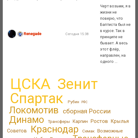
Черт возьми, я в
жизни не
поверю, что
Баптиста был не
в курсе. Так в
Renegade
Сегодня 15:38
принципе не
бывает. А весь
этот флёр,
направлен, на
одного ...
ЦСКА
Зенит
Спартак
Рубин
РФС
Локомотив
сборная России
Динамо
Ростов
Крылья
Трансферы
Карпин
Краснодар
Советов
Возможные
Семак