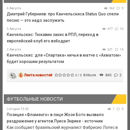
6 Августа
562
3
Дмитрий Губерниев: про Канчельскиса Status Quo спели
песню — это надо заслужить
5 Августа
477
10
Канчельскис: Тюкавин закис в РПЛ, переход в
европейский клуб его взбодрит
2 Августа
621
14
Канчельскис: для «Спартака» ничья в матче с «Ахматом»
будет хорошим результатом
Лента новостей
8 Июля
845
2
0 / 0
ФУТБОЛЬНЫЕ НОВОСТИ
Сегодня 15:35
1
0
Позиция «Фламенго» в лице Жозе Бото вызвало
раздражение у агентов Луиса Энрике - источник
Как сообщают бразильский журналист Фабрисио Лопес в