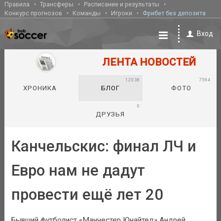
Правила
Трансферы
Расписание и результаты
Конкурс прогнозов
Команды
Игроки
Фрибет без депозита
Вход
ЛЕНТА НОВОСТЕЙ
12038
7594
ХРОНИКА
БЛОГ
ФОТО
0
ДРУЗЬЯ
Канчельскис: финал ЛЧ и
Евро нам не дадут
провести ещё лет 20
Бывший футболист «Манчестер Юнайтед» Андрей