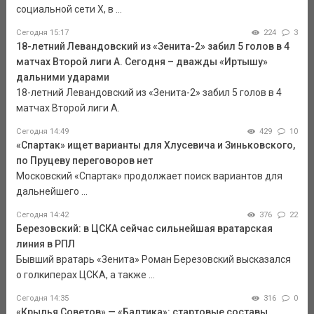
социальной сети Х, в ...
Сегодня 15:17
224
3
18-летний Левандовский из «Зенита-2» забил 5 голов в 4
матчах Второй лиги А. Сегодня – дважды «Иртышу»
дальними ударами
18-летний Левандовский из «Зенита-2» забил 5 голов в 4
матчах Второй лиги А.
Сегодня 14:49
429
10
«Спартак» ищет варианты для Хлусевича и Зиньковского,
по Пруцеву переговоров нет
Московский «Спартак» продолжает поиск вариантов для
дальнейшего ...
Сегодня 14:42
376
22
Березовский: в ЦСКА сейчас сильнейшая вратарская
линия в РПЛ
Бывший вратарь «Зенита» Роман Березовский высказался
о голкиперах ЦСКА, а также ...
Сегодня 14:35
316
0
«Крылья Советов» — «Балтика»: стартовые составы