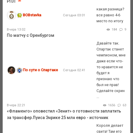
РПЛ
какая разница?
BOBstavka
все равно 4-6
Сегодня 03:01
место по итогу
Вчера 13:02
184
9
По матчу с Оренбургом
Давайте так.
Спартак станет
чемпионом, мне
даже если что-
то нравится не
По сути о Спартаке
Сегодня 02:41
будет я
признаю что
был не прав!
Сделайте скрин
...
Вчера 22:21
1656
63
«Фламенго» оповестил «Зенит» о готовности заплатить
за трансфер Луиса Энрике 25 млн евро - источник
Короля делает
свита! Там его