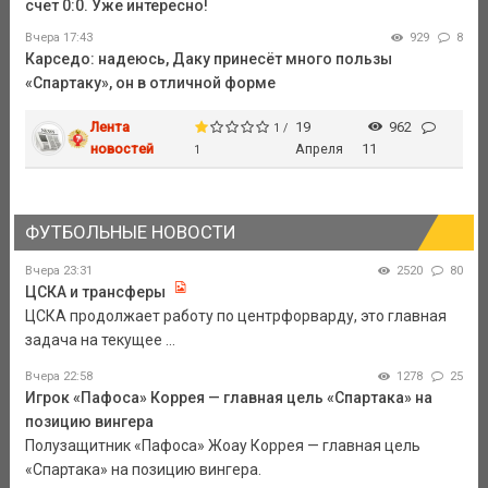
счет 0:0. Уже интересно!
Вчера 17:43
929
8
Карседо: надеюсь, Даку принесёт много пользы
«Спартаку», он в отличной форме
Лента
19
962
1 /
новостей
Апреля
11
1
ФУТБОЛЬНЫЕ НОВОСТИ
Вчера 23:31
2520
80
ЦСКА и трансферы
ЦСКА продолжает работу по центрфорварду, это главная
задача на текущее ...
Вчера 22:58
1278
25
Игрок «Пафоса» Коррея — главная цель «Спартака» на
позицию вингера
Полузащитник «Пафоса» Жоау Коррея — главная цель
«Спартака» на позицию вингера.