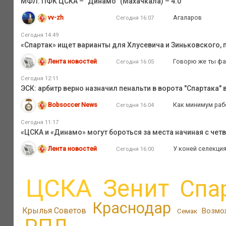
МФЛ. ПФК ЦСКА – "Динамо" (Махачкала) – 4:0
vv-zh
Агаларов
Сегодня 16:07
Сегодня 14:49
«Спартак» ищет варианты для Хлусевича и Зиньковского, 
Лента новостей
Говорю же ты фа
Сегодня 16:05
Сегодня 12:11
ЭСК: арбитр верно назначил пенальти в ворота "Спартака" 
Bobsoccer News
Как минимум рабо
Сегодня 16:04
Сегодня 11:17
«ЦСКА и «Динамо» могут бороться за места начиная с четв
Лента новостей
У коней селекция
Сегодня 16:00
ЦСКА
Зенит
Спа
Краснодар
Крылья Советов
Возмо
Семак