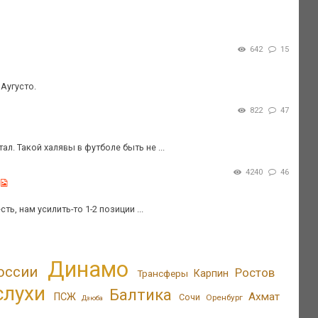
642
15
Аугусто.
822
47
л. Такой халявы в футболе быть не ...
4240
46
ь, нам усилить-то 1-2 позиции ...
Динамо
оссии
Ростов
Трансферы
Карпин
слухи
Балтика
Ахмат
ПСЖ
Сочи
Оренбург
Дзюба