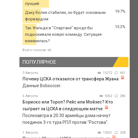
лучший
19.7%
Даку более стабилен, он будет основным
форвардом
15.2%
Так Угальде в "Спартаке" вроде бы
подыскивали новую команду. Ситуация
изменилась?
Всего голосов: 66
ПОПУЛЯРНОЕ
3 Августа
15272
441
Почему ЦСКА отказался от трансфера Жуана
Данные Bobsoccer.
6 Августа
9262
286
Бориско или Тороп? Рейс или Мойзес? Кто
сыграет за ЦСКА в следующем матче
Послезавтра в 20.30 армейцы дома начнут
поединок 3-го тура РПЛ против "Ростова".
1 Августа
13021
258