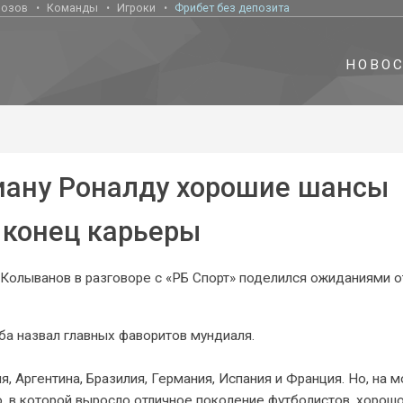
нозов
Команды
Игроки
Фрибет без депозита
НОВО
иану Роналду хорошие шансы
 конец карьеры
Колыванов в разговоре с «РБ Спорт» поделился ожиданиями о
ба назвал главных фаворитов мундиаля.
 Аргентина, Бразилия, Германия, Испания и Франция. Но, на м
ю, в которой выросло отличное поколение футболистов, хорош