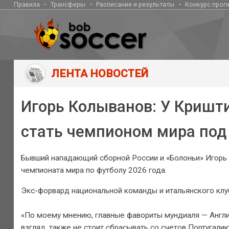
Правила
Трансферы
Расписание и результаты
Конкурс прог
ЛЕНТА НОВОСТЕЙ
Игорь Колыванов: У Кришт
стать чемпионом мира под
Бывший нападающий сборной России и «Болоньи» Игорь 
чемпионата мира по футболу 2026 года.
Экс-форвард национальной команды и итальянского клу
«По моему мнению, главные фавориты мундиаля — Англия,
взгляд, также не стоит сбрасывать со счетов Португали