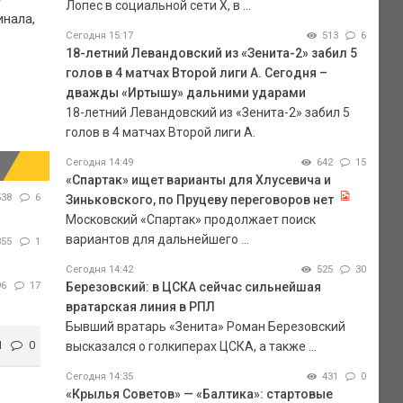
Лопес в социальной сети Х, в ...
инала,
Сегодня 15:17
513
6
18-летний Левандовский из «Зенита-2» забил 5
голов в 4 матчах Второй лиги А. Сегодня –
дважды «Иртышу» дальними ударами
18-летний Левандовский из «Зенита-2» забил 5
голов в 4 матчах Второй лиги А.
Сегодня 14:49
642
15
«Спартак» ищет варианты для Хлусевича и
538
6
Зиньковского, по Пруцеву переговоров нет
Московский «Спартак» продолжает поиск
вариантов для дальнейшего ...
355
1
Сегодня 14:42
525
30
96
17
Березовский: в ЦСКА сейчас сильнейшая
вратарская линия в РПЛ
Бывший вратарь «Зенита» Роман Березовский
1
0
высказался о голкиперах ЦСКА, а также ...
Сегодня 14:35
431
0
«Крылья Советов» — «Балтика»: стартовые