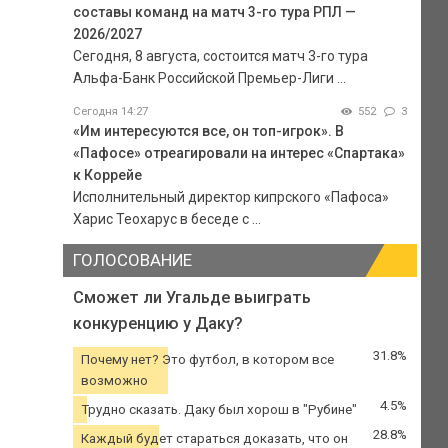
составы команд на матч 3-го тура РПЛ —
2026/2027
Сегодня, 8 августа, состоится матч 3-го тура
Альфа-Банк Российской Премьер-Лиги ...
Сегодня 14:27
552
3
«Им интересуются все, он топ-игрок». В
«Пафосе» отреагировали на интерес «Спартака»
к Коррейе
Исполнительный директор кипрского «Пафоса»
Харис Теохарус в беседе с ...
ГОЛОСОВАНИЕ
Сможет ли Угальде выиграть
конкуренцию у Даку?
31.8%
Почему нет? Это футбол, в котором все
возможно
4.5%
Трудно сказать. Даку был хорош в "Рубине"
28.8%
Каждый будет стараться доказать, что он