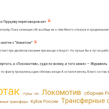
по Пруцеву переговоров нет
нтазёр.Пока селекция сбг вообще ни о чём.Много отказов и средненький 
в матче с "Ахматом"
тает при двойном касании при вводе отворот. Но лучше бы и тут не работа
ертого, а «Локомотив», судя по всему, и того ниже» — Журавель
 по факту провалена,одни обломы везде.А остался месяц. Благо состав ест
ртак
Локомотив
сборная Р
Рубин
РФС
Трансферные 
Кубок России
жные трансферы