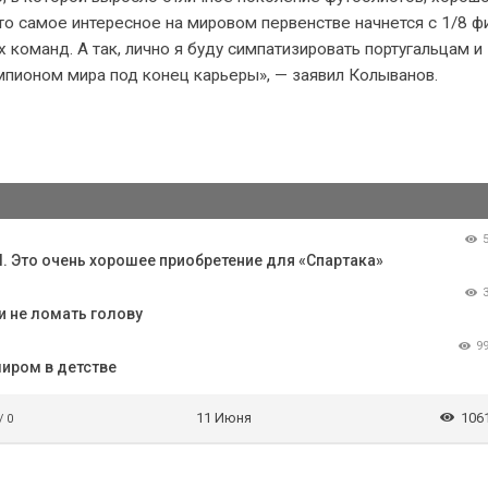
то самое интересное на мировом первенстве начнется с 1/8 ф
 команд. А так, лично я буду симпатизировать португальцам и
мпионом мира под конец карьеры», — заявил Колыванов.
 Это очень хорошее приобретение для «Спартака»
и не ломать голову
9
миром в детстве
11 Июня
106
/ 0