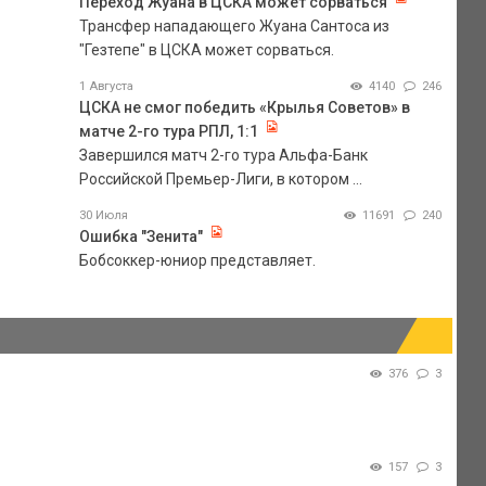
Переход Жуана в ЦСКА может сорваться
Трансфер нападающего Жуана Сантоса из
"Гезтепе" в ЦСКА может сорваться.
1 Августа
4140
246
ЦСКА не смог победить «Крылья Советов» в
матче 2-го тура РПЛ, 1:1
Завершился матч 2-го тура Альфа-Банк
Российской Премьер-Лиги, в котором ...
30 Июля
11691
240
Ошибка "Зенита"
Бобсоккер-юниор представляет.
376
3
157
3