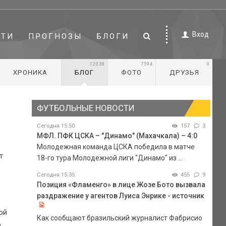
Вход
СТИ
ПРОГНОЗЫ
БЛОГИ
12038
7594
0
ХРОНИКА
БЛОГ
ФОТО
ДРУЗЬЯ
ФУТБОЛЬНЫЕ НОВОСТИ
Сегодня 15:50
157
3
МФЛ. ПФК ЦСКА – "Динамо" (Махачкала) – 4:0
Молодежная команда ЦСКА победила в матче
т
18-го тура Молодежной лиги "Динамо" из ...
Сегодня 15:35
455
9
Позиция «Фламенго» в лице Жозе Бото вызвала
раздражение у агентов Луиса Энрике - источник
ой
Как сообщают бразильский журналист Фабрисио
о