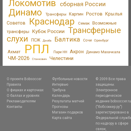
Локомотив
сборная России
Динамо
Ростов
Крылья
Трансферы
Карпин
Краснодар
Советов
Возможные
Семак
Трансферные
Кубок России
трансферы
слухи
Балтика
ПСЖ
Сочи
Оренбург
Дзюба
РПЛ
Акрон
Ахмат
Динамо Махачкала
Пари НН
ЧМ-2026
Челестини
Станкович
О проекте Bobsoccer
Футбольные новости
© 2009 Все права
Правила
Интервью
защищены.
О фишках и карточках
Трибуна
Электронное
О баллах и уровнях
Календарь
периодическое
Рекламодателям
Результаты матчей
издание bobsoccer.r
Контакты
Прогнозы
("бобсоккер.ру")
Магазин подарков
зарегистрировано в
Карта сайта
Федеральной служб
по надзору в сфере
связи,