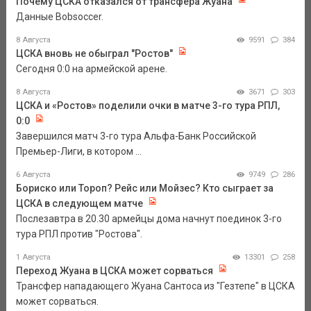
Почему ЦСКА отказался от трансфера Жуана
Данные Bobsoccer.
8 Августа
9591
384
ЦСКА вновь не обыграл "Ростов"
Сегодня 0:0 на армейской арене.
8 Августа
3671
303
ЦСКА и «Ростов» поделили очки в матче 3-го тура РПЛ,
0:0
Завершился матч 3-го тура Альфа-Банк Российской
Премьер-Лиги, в котором ...
6 Августа
9749
286
Бориско или Тороп? Рейс или Мойзес? Кто сыграет за
ЦСКА в следующем матче
Послезавтра в 20.30 армейцы дома начнут поединок 3-го
тура РПЛ против "Ростова".
1 Августа
13301
258
Переход Жуана в ЦСКА может сорваться
Трансфер нападающего Жуана Сантоса из "Гезтепе" в ЦСКА
может сорваться.