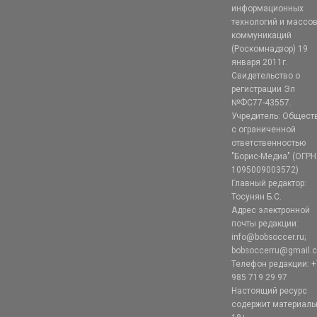
информационных
технологий и массо
коммуникаций
(Роскомнадзор) 19
января 2011г.
Свидетельство о
регистрации Эл
№ФС77-43557.
Учредитель: Общест
с ограниченной
ответственностью
"Борис-Медиа" (ОГРН
1095009003572)
Главный редактор:
Тосунян Б.С.
Адрес электронной
почты редакции:
info@bobsoccer.ru;
bobsoccerru@gmail.
Телефон редакции: +
985 719 29 97
Настоящий ресурс
содержит материал