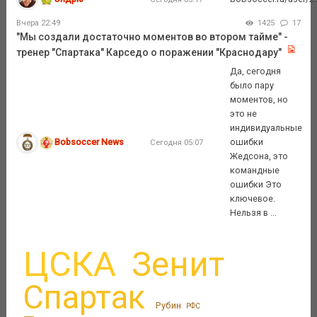
Вчера 22:49
1425
17
"Мы создали достаточно моментов во втором тайме" -
тренер "Спартака" Карседо о поражении "Краснодару"
Да, сегодня
было пару
моментов, но
это не
индивидуальные
Bobsoccer News
ошибки
Сегодня 05:07
Жедсона, это
командные
ошибки Это
ключевое.
Нельзя в ...
ЦСКА
Зенит
Спартак
Рубин
РФС