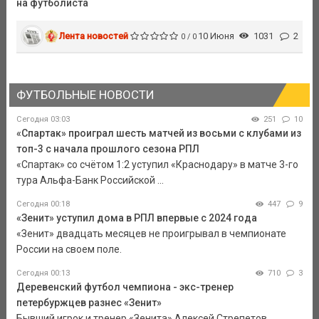
на футболиста
Лента новостей
10 Июня
1031
2
0 / 0
ФУТБОЛЬНЫЕ НОВОСТИ
Сегодня 03:03
251
10
«Спартак» проиграл шесть матчей из восьми с клубами из
топ-3 с начала прошлого сезона РПЛ
«Спартак» со счётом 1:2 уступил «Краснодару» в матче 3-го
тура Альфа-Банк Российской ...
Сегодня 00:18
447
9
«Зенит» уступил дома в РПЛ впервые с 2024 года
«Зенит» двадцать месяцев не проигрывал в чемпионате
России на своем поле.
Сегодня 00:13
710
3
Деревенский футбол чемпиона - экс-тренер
петербуржцев разнес «Зенит»
Бывший игрок и тренер «Зенита» Алексей Стрепетов