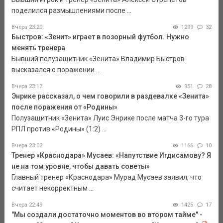
поделился размышлениями после ...
Вчера 23:20
1299
32
Быстров: «Зенит» играет в позорный футбол. Нужно
менять тренера
Бывший полузащитник «Зенита» Владимир Быстров
высказался о поражении ...
Вчера 23:17
951
28
Энрике рассказал, о чем говорили в раздевалке «Зенита»
после поражения от «Родины»
Полузащитник «Зенита» Луис Энрике после матча 3-го тура
РПЛ против «Родины» (1:2) ...
Вчера 23:02
1166
10
Тренер «Краснодара» Мусаев: «Напутствие Игдисамову? Я
не на том уровне, чтобы давать советы»
Главный тренер «Краснодара» Мурад Мусаев заявил, что
считает некорректным ...
Вчера 22:49
1425
17
"Мы создали достаточно моментов во втором тайме" -