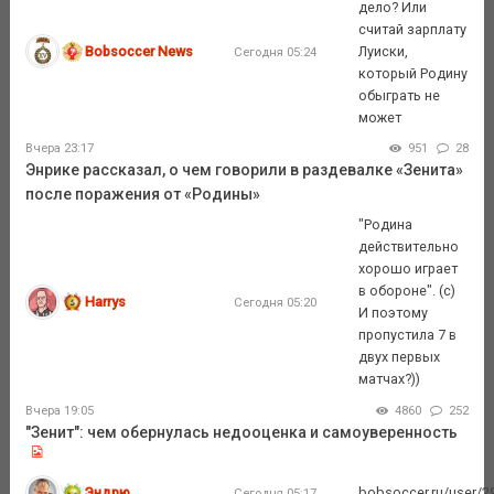
дело? Или
считай зарплату
Bobsoccer News
Луиски,
Сегодня 05:24
который Родину
обыграть не
может
Вчера 23:17
951
28
Энрике рассказал, о чем говорили в раздевалке «Зенита»
после поражения от «Родины»
"Родина
действительно
хорошо играет
в обороне". (с)
Harrys
Сегодня 05:20
И поэтому
пропустила 7 в
двух первых
матчах?))
Вчера 19:05
4860
252
"Зенит": чем обернулась недооценка и самоуверенность
Эндрю
bobsoccer.ru/user/29
Сегодня 05:17