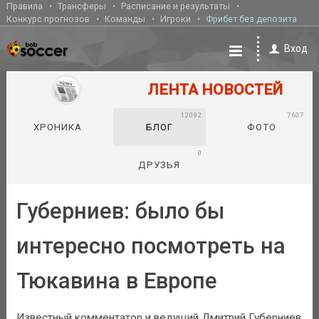
Правила
Трансферы
Расписание и результаты
Конкурс прогнозов
Команды
Игроки
Фрибет без депозита
Вход
ЛЕНТА НОВОСТЕЙ
12092
7607
ХРОНИКА
БЛОГ
ФОТО
0
ДРУЗЬЯ
Губерниев: было бы
интересно посмотреть на
Тюкавина в Европе
Известный комментатор и ведущий Дмитрий Губерниев