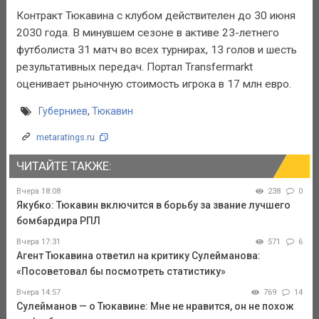
Контракт Тюкавина с клубом действителен до 30 июня
2030 года. В минувшем сезоне в активе 23-летнего
футболиста 31 матч во всех турнирах, 13 голов и шесть
результативных передач. Портал Transfermarkt
оценивает рыночную стоимость игрока в 17 млн евро.
Губерниев
,
Тюкавин
metaratings.ru
ЧИТАЙТЕ ТАКЖЕ:
Вчера 18:08
238
0
Якубко: Тюкавин включится в борьбу за звание лучшего
бомбардира РПЛ
Вчера 17:31
571
6
Агент Тюкавина ответил на критику Сулейманова:
«Посоветовал бы посмотреть статистику»
Вчера 14:57
769
14
Сулейманов — о Тюкавине: Мне не нравится, он не похож