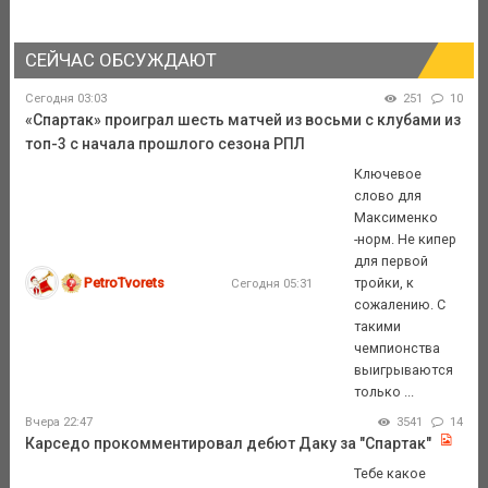
СЕЙЧАС ОБСУЖДАЮТ
Сегодня 03:03
251
10
«Спартак» проиграл шесть матчей из восьми с клубами из
топ-3 с начала прошлого сезона РПЛ
Ключевое
слово для
Максименко
-норм. Не кипер
для первой
PetroTvorets
тройки, к
Сегодня 05:31
сожалению. С
такими
чемпионства
выигрываются
только ...
Вчера 22:47
3541
14
Карседо прокомментировал дебют Даку за "Спартак"
Тебе какое