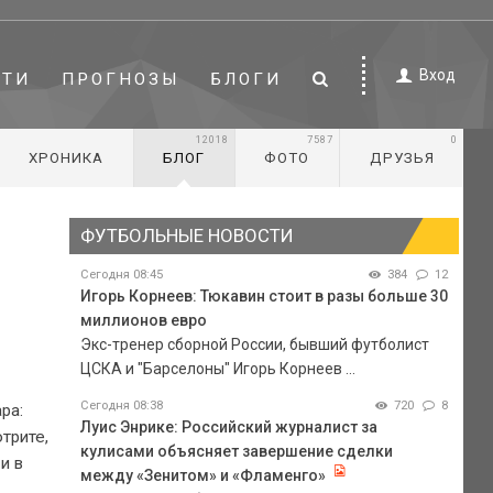
Вход
СТИ
ПРОГНОЗЫ
БЛОГИ
12018
7587
0
ХРОНИКА
БЛОГ
ФОТО
ДРУЗЬЯ
ФУТБОЛЬНЫЕ НОВОСТИ
Сегодня 08:45
384
12
Игорь Корнеев: Тюкавин стоит в разы больше 30
миллионов евро
Экс-тренер сборной России, бывший футболист
ЦСКА и "Барселоны" Игорь Корнеев ...
Сегодня 08:38
720
8
ра:
Луис Энрике: Российский журналист за
трите,
кулисами объясняет завершение сделки
и в
между «Зенитом» и «Фламенго»