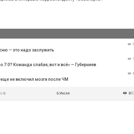
есню — это надо заслужить
о 7:0? Команда слабая, вот и всё» — Губерниев
о еще не включил мозги после ЧМ
6 Июля
81
 / 0