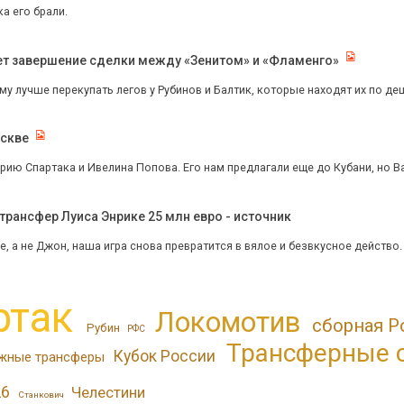
а его брали.
ет завершение сделки между «Зенитом» и «Фламенго»
ому лучше перекупать легов у Рубинов и Балтик, которые находят их по де
оскве
ию Спартака и Ивелина Попова. Его нам предлагали еще до Кубани, но Ва
трансфер Луиса Энрике 25 млн евро - источник
е, а не Джон, наша игра снова превратится в вялое и безвкусное действо.
ртак
Локомотив
сборная Р
Рубин
РФС
Трансферные 
Кубок России
жные трансферы
26
Челестини
Станкович