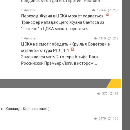
поединок 3-го тура РПЛ против "Ростова".
1 Августа
12964
258
Переход Жуана в ЦСКА может сорваться
Трансфер нападающего Жуана Сантоса из
"Гезтепе" в ЦСКА может сорваться.
1 Августа
4110
246
ЦСКА не смог победить «Крылья Советов» в
матче 2-го тура РПЛ, 1:1
Завершился матч 2-го тура Альфа-Банк
Российской Премьер-Лиги, в котором ...
370
12
то Халланд . Корнеев жжет )
6479
133