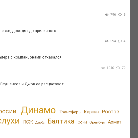
796
9
шевке, доводят до приличного ...
594
4
лера с компаньонами отказался ...
1940
72
 Глушенков и Джон ее расцветают. ...
Динамо
оссии
Ростов
Трансферы
Карпин
слухи
Балтика
Ахмат
ПСЖ
Сочи
Оренбург
Дзюба