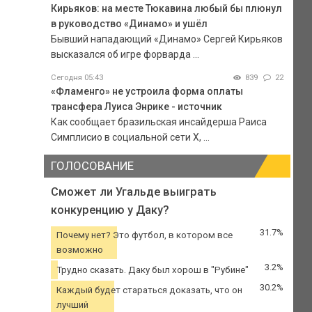
Кирьяков: на месте Тюкавина любый бы плюнул
в руководство «Динамо» и ушёл
Бывший нападающий «Динамо» Сергей Кирьяков
высказался об игре форварда ...
Сегодня 05:43
839
22
«Фламенго» не устроила форма оплаты
трансфера Луиса Энрике - источник
Как сообщает бразильская инсайдерша Раиса
Симплисио в социальной сети Х, ...
ГОЛОСОВАНИЕ
Сможет ли Угальде выиграть
конкуренцию у Даку?
31.7%
Почему нет? Это футбол, в котором все
возможно
3.2%
Трудно сказать. Даку был хорош в "Рубине"
30.2%
Каждый будет стараться доказать, что он
лучший