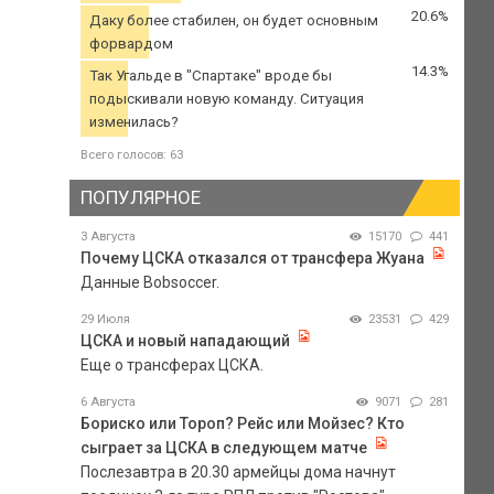
20.6%
Даку более стабилен, он будет основным
форвардом
14.3%
Так Угальде в "Спартаке" вроде бы
подыскивали новую команду. Ситуация
изменилась?
Всего голосов: 63
ПОПУЛЯРНОЕ
3 Августа
15170
441
Почему ЦСКА отказался от трансфера Жуана
Данные Bobsoccer.
29 Июля
23531
429
ЦСКА и новый нападающий
Еще о трансферах ЦСКА.
6 Августа
9071
281
Бориско или Тороп? Рейс или Мойзес? Кто
сыграет за ЦСКА в следующем матче
Послезавтра в 20.30 армейцы дома начнут