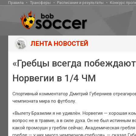
Правила
Трансферы
Расписание и результаты
Конкурс прог
ЛЕНТА НОВОСТЕЙ
«Гребцы всегда побеждают»
Норвегии в 1/4 ЧМ
Спортивный комментатор Дмитрий Губерниев отреагирова
чемпионата мира по футболу.
«Вылету Бразилии я не удивлён. Норвегия — хорошая ко
вопрос не в травме, а в силе духа. Он не был истинным 
какой промоушн у гребли сейчас. Академическая гребля 
гребле — у них много чемпионов-гребцов», — сказал Губ