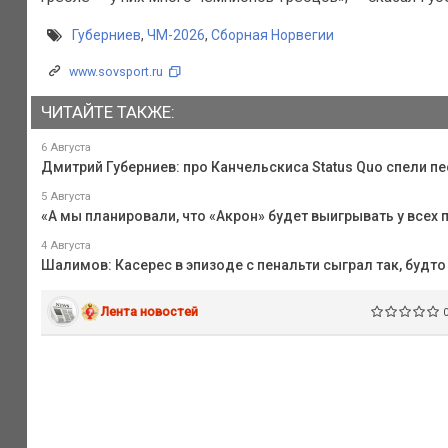
Губерниев
,
ЧМ-2026
,
Сборная Норвегии
www.sovsport.ru
ЧИТАЙТЕ ТАКЖЕ:
6 Августа
Дмитрий Губерниев: про Канчельскиса Status Quo спели п
5 Августа
«А мы планировали, что «Акрон» будет выигрывать у всех п
4 Августа
Шалимов: Касерес в эпизоде с пенальти сыграл так, будт
Лента новостей
0