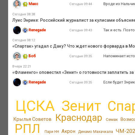
Макс
Вроде из Нальчик
Сегодня 09:44
Сегодня 08:38
Луис Энрике: Российский журналист за кулисами объясня
Renegade
Так и есть. Поэт
Сегодня 09:43
Сегодня 08:12
«Спартак» угадал с Даку? Что ждет нового форварда в М
Боб
Напоминает истор
Сегодня 09:35
Вчера 22:21
«Фламенго» оповестил «Зенит» о готовности заплатить за 
Renegade
Если будет Энрик
Сегодня 09:35
ЦСКА
Зенит
Спа
Краснодар
Крылья Советов
Возмо
Семак
РПЛ
ЧМ-20
Акрон
Пари НН
Динамо Махачкала