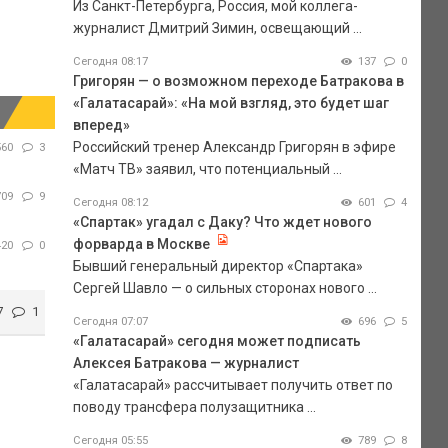
Из Санкт-Петербурга, Россия, мой коллега-
журналист Дмитрий Зимин, освещающий ...
Сегодня 08:17
137
0
Григорян — о возможном переходе Батракова в
«Галатасарай»: «На мой взгляд, это будет шаг
вперед»
Российский тренер Александр Григорян в эфире
560
3
«Матч ТВ» заявил, что потенциальный ...
709
9
Сегодня 08:12
601
4
«Спартак» угадал с Даку? Что ждет нового
форварда в Москве
420
0
Бывший генеральный директор «Спартака»
Сергей Шавло — о сильных сторонах нового ...
7
1
Сегодня 07:07
696
5
«Галатасарай» сегодня может подписать
Алексея Батракова — журналист
«Галатасарай» рассчитывает получить ответ по
поводу трансфера полузащитника ...
Сегодня 05:55
789
8