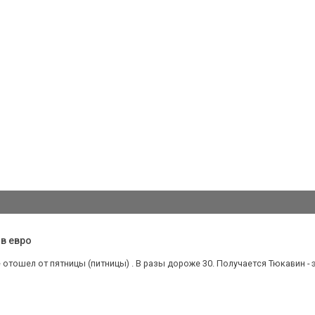
в евро
 отошел от пятницы (питницы) . В разы дороже 30. Получается Тюкавин - э