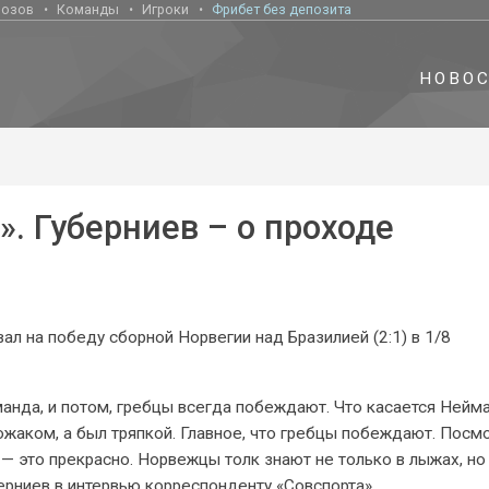
нозов
Команды
Игроки
Фрибет без депозита
НОВО
. Губерниев – о проходе
л на победу сборной Норвегии над Бразилией (2:1) в 1/8
манда, и потом, гребцы всегда побеждают. Что касается Нейма
вожаком, а был тряпкой. Главное, что гребцы побеждают. Посмо
— это прекрасно. Норвежцы толк знают не только в лыжах, но 
ерниев в интервью корреспонденту «Совспорта».