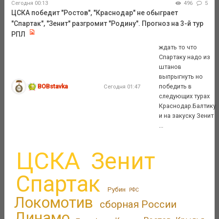
Сегодня 00:13
496
5
ЦСКА победит "Ростов", "Краснодар" не обыграет
"Спартак", "Зенит" разгромит "Родину". Прогноз на 3-й тур
РПЛ
ждать то что
Спартаку надо из
штанов
выпрыгнуть но
BOBstavka
победить в
Сегодня 01:47
следующих турах
Краснодар.Балтику
и на закуску Зенит
...
ЦСКА
Зенит
Спартак
Рубин
РФС
Локомотив
сборная России
Динамо