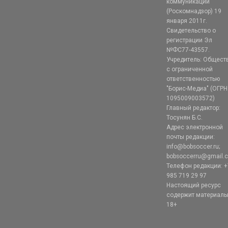
коммуникаций
(Роскомнадзор) 19
января 2011г.
Свидетельство о
регистрации Эл
№ФС77-43557.
Учредитель: Общест
с ограниченной
ответственностью
"Борис-Медиа" (ОГРН
1095009003572)
Главный редактор:
Тосунян Б.С.
Адрес электронной
почты редакции:
info@bobsoccer.ru;
bobsoccerru@gmail.
Телефон редакции: +
985 719 29 97
Настоящий ресурс
содержит материал
18+