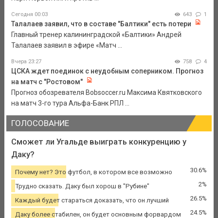
Сегодня 00:03
643
1
Талалаев заявил, что в составе "Балтики" есть потери
Главный тренер калининградской «Балтики» Андрей
Талалаев заявил в эфире «Матч ...
Вчера 23:27
758
4
ЦСКА ждет поединок с неудобным соперником. Прогноз
на матч с "Ростовом"
Прогноз обозревателя Bobsoccer.ru Максима Квятковского
на матч 3-го тура Альфа-Банк РПЛ ...
ГОЛОСОВАНИЕ
Сможет ли Угальде выиграть конкуренцию у
Даку?
30.6%
Почему нет? Это футбол, в котором все возможно
2%
Трудно сказать. Даку был хорош в "Рубине"
26.5%
Каждый будет стараться доказать, что он лучший
24.5%
Даку более стабилен, он будет основным форвардом