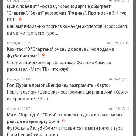
Сегодня 00:13
496
5
ЦСКА победит "Ростов", "Краснодар" не обыграет
"Спартак", "Зенит" разгромит "Родину". Прогноз на 3-й тур
РПЛ
Вашему вниманию прогноз команды экспертов Bobsoccer.ru
на матчи третьего тура ...
Сегодня 00:12
329
10
Кахигао: "В "Спартаке" очень довольны молодыми
футболистами"
Спортивный директор «Спартака» Франсис Кахигао
рассказал «Матч ТВ», что клуб ...
Сегодня 00:08
368
1
Гол Дурана помог «Бенфике» разгромить «Хартс»
Португальская «Бенфика» разгромила шотландский «Хартс»
в первом матче 3-го ...
Сегодня 00:07
118
0
Матч "Торпедо" - "Сочи" отложен на день из-за отмены
рейсов в аэропорту Сочи
Футбольный клуб «Сочи» отправится на матч пятого тура
Пари Первой лиги против ...