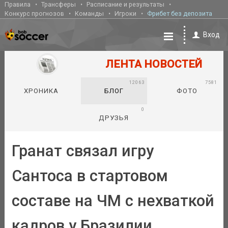
Правила
Трансферы
Расписание и результаты
Конкурс прогнозов
Команды
Игроки
Фрибет без депозита
Вход
ЛЕНТА НОВОСТЕЙ
12063
7581
ХРОНИКА
БЛОГ
ФОТО
0
ДРУЗЬЯ
Гранат связал игру
Сантоса в стартовом
составе на ЧМ с нехваткой
кадров у Бразилии