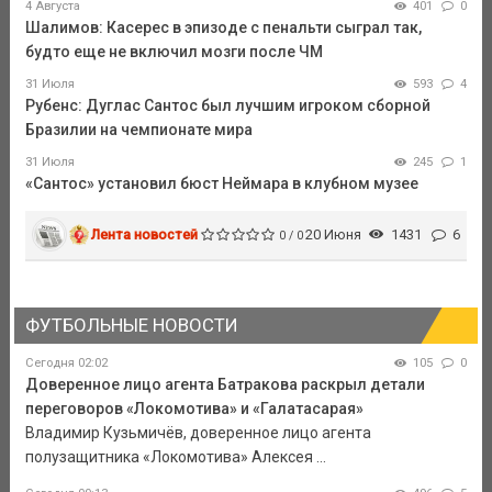
4 Августа
401
0
Шалимов: Касерес в эпизоде с пенальти сыграл так,
будто еще не включил мозги после ЧМ
31 Июля
593
4
Рубенс: Дуглас Сантос был лучшим игроком сборной
Бразилии на чемпионате мира
31 Июля
245
1
«Сантос» установил бюст Неймара в клубном музее
Лента новостей
20 Июня
1431
6
0 / 0
ФУТБОЛЬНЫЕ НОВОСТИ
Сегодня 02:02
105
0
Доверенное лицо агента Батракова раскрыл детали
переговоров «Локомотива» и «Галатасарая»
Владимир Кузьмичёв, доверенное лицо агента
полузащитника «Локомотива» Алексея ...