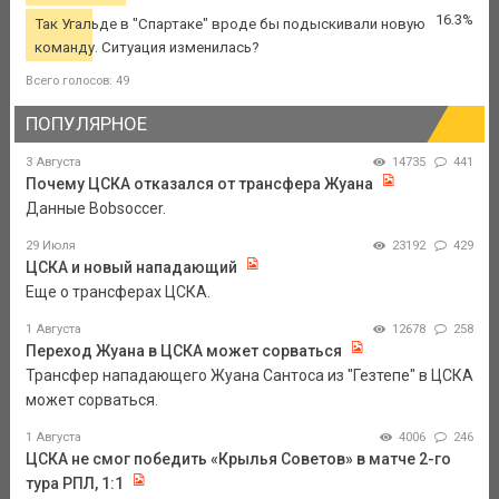
16.3%
Так Угальде в "Спартаке" вроде бы подыскивали новую
команду. Ситуация изменилась?
Всего голосов: 49
ПОПУЛЯРНОЕ
3 Августа
14735
441
Почему ЦСКА отказался от трансфера Жуана
Данные Bobsoccer.
29 Июля
23192
429
ЦСКА и новый нападающий
Еще о трансферах ЦСКА.
1 Августа
12678
258
Переход Жуана в ЦСКА может сорваться
Трансфер нападающего Жуана Сантоса из "Гезтепе" в ЦСКА
может сорваться.
1 Августа
4006
246
ЦСКА не смог победить «Крылья Советов» в матче 2-го
тура РПЛ, 1:1