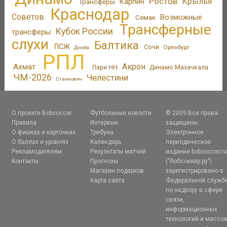
Ростов
Крылья
Трансферы
Карпин
Краснодар
Советов
Возможные
Семак
Трансферные
Кубок России
трансферы
слухи
Балтика
ПСЖ
Сочи
Оренбург
Дзюба
РПЛ
Акрон
Ахмат
Пари НН
Динамо Махачкала
ЧМ-2026
Челестини
Станкович
О проекте Bobsoccer
Футбольные новости
© 2009 Все права
Правила
Интервью
защищены.
О фишках и карточках
Трибуна
Электронное
О баллах и уровнях
Календарь
периодическое
Рекламодателям
Результаты матчей
издание bobsoccer.r
Контакты
Прогнозы
("бобсоккер.ру")
Магазин подарков
зарегистрировано в
Карта сайта
Федеральной служб
по надзору в сфере
связи,
информационных
технологий и массо