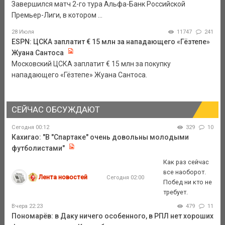
Завершился матч 2-го тура Альфа-Банк Российской
Премьер-Лиги, в котором ...
28 Июля
11747
241
ESPN: ЦСКА заплатит € 15 млн за нападающего «Гёзтепе»
Жуана Сантоса
Московский ЦСКА заплатит € 15 млн за покупку
нападающего «Гёзтепе» Жуана Сантоса.
СЕЙЧАС ОБСУЖДАЮТ
Сегодня 00:12
329
10
Кахигао: "В "Спартаке" очень довольны молодыми
футболистами"
Как раз сейчас
все наоборот.
Лента новостей
Сегодня 02:00
Побед ни кто не
требует.
Вчера 22:23
479
11
Пономарёв: в Даку ничего особенного, в РПЛ нет хороших