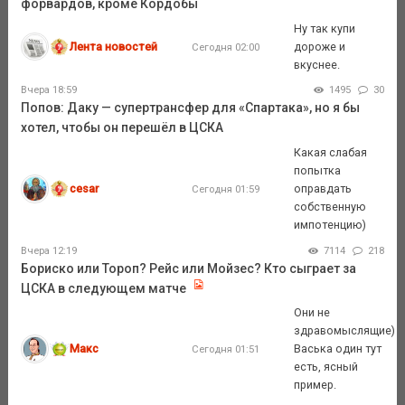
форвардов, кроме Кордобы
Ну так купи
Лента новостей
дороже и
Сегодня 02:00
вкуснее.
Вчера 18:59
1495
30
Попов: Даку — супертрансфер для «Спартака», но я бы
хотел, чтобы он перешёл в ЦСКА
Какая слабая
попытка
cesar
оправдать
Сегодня 01:59
собственную
импотенцию)
Вчера 12:19
7114
218
Бориско или Тороп? Рейс или Мойзес? Кто сыграет за
ЦСКА в следующем матче
Они не
здравомыслящие)
Макс
Васька один тут
Сегодня 01:51
есть, ясный
пример.