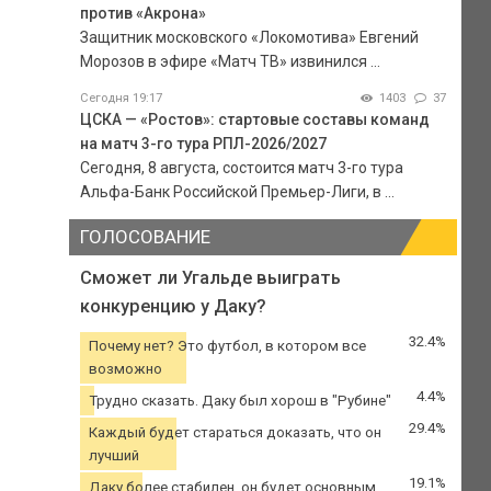
против «Акрона»
Защитник московского «Локомотива» Евгений
Морозов в эфире «Матч ТВ» извинился ...
Сегодня 19:17
1403
37
ЦСКА — «Ростов»: стартовые составы команд
на матч 3-го тура РПЛ-2026/2027
Сегодня, 8 августа, состоится матч 3-го тура
Альфа-Банк Российской Премьер-Лиги, в ...
ГОЛОСОВАНИЕ
Сможет ли Угальде выиграть
конкуренцию у Даку?
32.4%
Почему нет? Это футбол, в котором все
возможно
4.4%
Трудно сказать. Даку был хорош в "Рубине"
29.4%
Каждый будет стараться доказать, что он
лучший
19.1%
Даку более стабилен, он будет основным