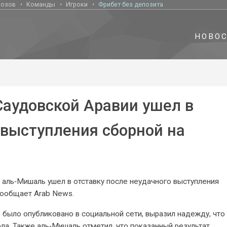
нозов
Команды
Игроки
Фрибет без депозита
НОВО
Саудовской Аравии ушел в
 выступления сборной на
аль‑Мишаль ушел в отставку после неудачного выступления
сообщает Arab News.
 было опубликовано в социальной сети, выразил надежду, что
ла. Также аль‑Мишаль отметил, что показанный результат