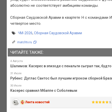
абсолютно не соответствует амбициям команды.
Сборная Саудовской Аравии в квартете H с командами Ис
четвертое место.
ЧМ-2026
,
Сборная Саудовской Аравии
matchtv.ru
ЧИТАЙТЕ ТАКЖЕ:
4 Августа
Шалимов: Касерес в эпизоде с пенальти сыграл так, будт
31 Июля
Рубенс: Дуглас Сантос был лучшим игроком сборной Браз
30 Июля
Касерес сравнил Мбаппе с Соболевым
Лента новостей
5 