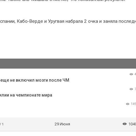
пании, Кабо‑Верде и Уругвая набрала 2 очка и заняла послед
о еще не включил мозги после ЧМ
илии на чемпионате мира
14
29 Июня
104
/ 1