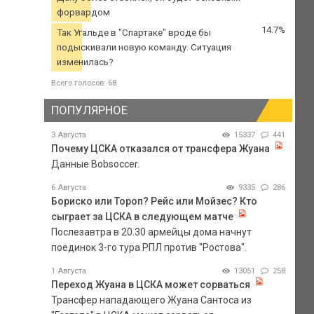
форвардом
14.7%
Так Угальде в "Спартаке" вроде бы
подыскивали новую команду. Ситуация
изменилась?
Всего голосов: 68
ПОПУЛЯРНОЕ
3 Августа
15337
441
Почему ЦСКА отказался от трансфера Жуана
Данные Bobsoccer.
6 Августа
9335
286
Бориско или Тороп? Рейс или Мойзес? Кто
сыграет за ЦСКА в следующем матче
Послезавтра в 20.30 армейцы дома начнут
поединок 3-го тура РПЛ против "Ростова".
1 Августа
13051
258
Переход Жуана в ЦСКА может сорваться
Трансфер нападающего Жуана Сантоса из