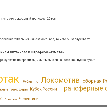
т, что это рекордный трансфер. 20 млн
орбление ? Жаль нельзя озвучить всё, то чего он заслуживает ....
ением Литвинова в штрафной «Ахмата»
ре судят не по правилам, и лишь вы один знаете, как нужно судить
ртак
Локомотив
сборная Р
Рубин
РФС
Трансферные 
Кубок России
жные трансферы
26
Челестини
Станкович