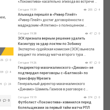
«Локомотива» касательно эпизода во встрече ...
Сегодня 19:39
205
4
Альмада перешёл в «Ривер Плейт»
нее,
«Ривер Плейт» достиг договорённости с
мадридским «Атлетико» о полноценном ...
Сегодня 19:38
47
0
ЭСК признала верным решение удалить
Касинтуру за удар локтем по Зобнину
Экспертно-судейская комиссия (ЭСК) вынесла
вердикт по эпизоду матча второго тура ...
426
0
Сегодня 19:26
87
0
Гендиректор махачкалинского «Динамо» не
709
4
подтвердил переговоры с «Балтикой» по
трансферу Мрезига
Генеральный директор махачкалинского
99
24
«Динамо» Шамиль Газизов в разговоре с ...
Сегодня 19:19
374
0
0
0
Футболист «Локомотива» извинился перед
болельщиками за первый тайм матча РПЛ