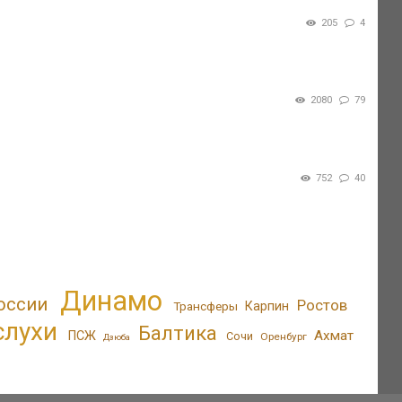
205
4
2080
79
752
40
Динамо
оссии
Ростов
Трансферы
Карпин
слухи
Балтика
Ахмат
ПСЖ
Сочи
Оренбург
Дзюба