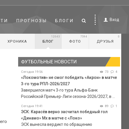
Вход
СТИ
ПРОГНОЗЫ
БЛОГИ
12043
7594
0
ХРОНИКА
БЛОГ
ФОТО
ДРУЗЬЯ
ФУТБОЛЬНЫЕ НОВОСТИ
Сегодня 19:56
73
4
«Локомотив» не смог победить «Акрон» в матче
3-го тура РПЛ-2026/2027
Завершился матч 3-го тура Альфа-Банк
Российской Премьер-Лиги сезона-2026/2027, в ...
Сегодня 19:41
89
1
ЭСК: Карасёв верно засчитал победный гол
«Динамо» Мх в матче с «Локо»
 его
ЭСК вынесла вердикт по обращению