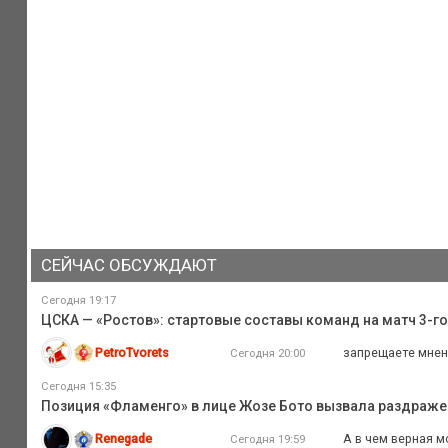
СЕЙЧАС ОБСУЖДАЮТ
Сегодня 19:17
ЦСКА — «Ростов»: стартовые составы команд на матч 3-го
PetroTvorets
запрещаете мнен
Сегодня 20:00
Сегодня 15:35
Позиция «Фламенго» в лице Жозе Бото вызвала раздражени
Renegade
А в чем верная м
Сегодня 19:59