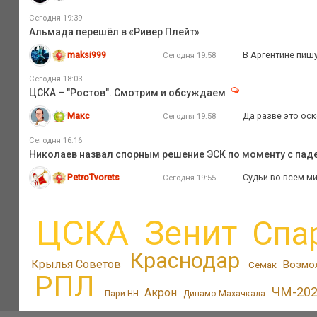
Сегодня 19:39
Альмада перешёл в «Ривер Плейт»
maksi999
В Аргентине пишу
Сегодня 19:58
Сегодня 18:03
ЦСКА – "Ростов". Смотрим и обсуждаем
Макс
Да разве это оск
Сегодня 19:58
Сегодня 16:16
Николаев назвал спорным решение ЭСК по моменту с пад
PetroTvorets
Судьи во всем ми
Сегодня 19:55
ЦСКА
Зенит
Спа
Краснодар
Крылья Советов
Возмо
Семак
РПЛ
ЧМ-20
Акрон
Пари НН
Динамо Махачкала