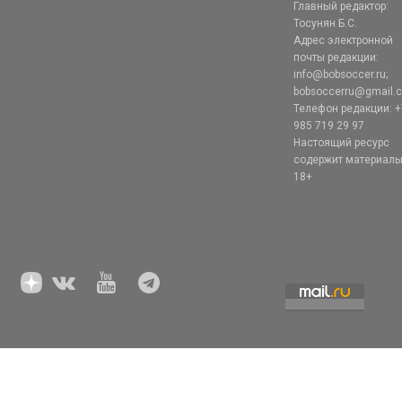
Главный редактор:
Тосунян Б.С.
Адрес электронной
почты редакции:
info@bobsoccer.ru;
bobsoccerru@gmail.
Телефон редакции: +
985 719 29 97
Настоящий ресурс
содержит материал
18+