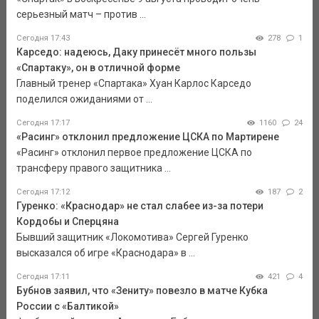
серьезный матч – против ...
Сегодня 17:43
278
1
Карседо: надеюсь, Даку принесёт много пользы
«Спартаку», он в отличной форме
Главный тренер «Спартака» Хуан Карлос Карседо
поделился ожиданиями от ...
Сегодня 17:17
1160
24
«Расинг» отклонил предложение ЦСКА по Мартирене
«Расинг» отклонил первое предложение ЦСКА по
трансферу правого защитника ...
Сегодня 17:12
187
2
Гуренко: «Краснодар» не стал слабее из-за потери
Кордобы и Сперцяна
Бывший защитник «Локомотива» Сергей Гуренко
высказался об игре «Краснодара» в ...
Сегодня 17:11
421
4
Бубнов заявил, что «Зениту» повезло в матче Кубка
России с «Балтикой»