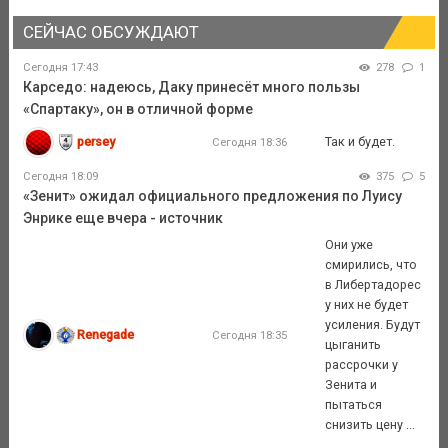
СЕЙЧАС ОБСУЖДАЮТ
Сегодня 17:43
278
1
Карседо: надеюсь, Даку принесёт много пользы
«Спартаку», он в отличной форме
persey
Так и будет.
Сегодня 18:36
Сегодня 18:09
375
5
«Зенит» ожидал официального предложения по Луису
Энрике еще вчера - источник
Они уже
смирились, что
в Либертадорес
у них не будет
усиления. Будут
Renegade
Сегодня 18:35
цыганить
рассрочки у
Зенита и
пытаться
снизить цену ...