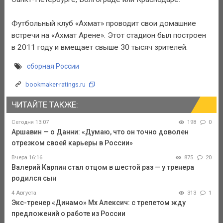
Футбольный клуб «Ахмат» проводит свои домашние
встречи на «Ахмат Арене». Этот стадион был построен
в 2011 году и вмещает свыше 30 тысяч зрителей.
сборная России
bookmaker-ratings.ru
ЧИТАЙТЕ ТАКЖЕ:
Сегодня 13:07
198
0
Аршавин — о Данни: «Думаю, что он точно доволен
отрезком своей карьеры в России»
Вчера 16:16
875
20
Валерий Карпин стал отцом в шестой раз — у тренера
родился сын
4 Августа
313
1
Экс-тренер «Динамо» Мх Алексич: с трепетом жду
предложений о работе из России