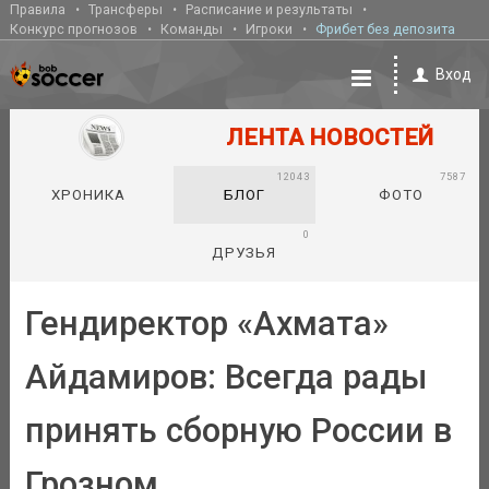
Правила
Трансферы
Расписание и результаты
Конкурс прогнозов
Команды
Игроки
Фрибет без депозита
Вход
ЛЕНТА НОВОСТЕЙ
12043
7587
ХРОНИКА
БЛОГ
ФОТО
0
ДРУЗЬЯ
Гендиректор «Ахмата»
Айдамиров: Всегда рады
принять сборную России в
Грозном