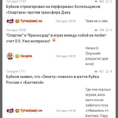
Сегодня 17:07
800
6
Бубнов отреагировал на перформанс болельщиков
«Спартака» против трансфера Даку
Тутен(хам) он
Тема ни о чём.
Сегодня 18:34
Сегодня 18:00
108
0
"Спартак" и "Краснодар" в играх между собой не любят
счет 0:0. Уже интересно!
Ничья 2-
2)лучший
Скорпи
Сегодня 18:33
результат для
всех)
Сегодня 17:11
421
4
Бубнов заявил, что «Зениту» повезло в матче Кубка
России с «Балтикой»
Где они хорошо
играли, весь
матч после
забитого гола
Тутен(хам) он
отбивались от
Сегодня 18:33
Балтики. Пару