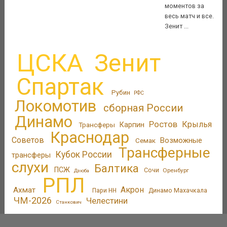
моментов за
весь матч и все.
Зенит ...
ЦСКА
Зенит
Спартак
Рубин
РФС
Локомотив
сборная России
Динамо
Ростов
Крылья
Трансферы
Карпин
Краснодар
Советов
Возможные
Семак
Трансферные
Кубок России
трансферы
слухи
Балтика
ПСЖ
Сочи
Оренбург
Дзюба
РПЛ
Акрон
Ахмат
Пари НН
Динамо Махачкала
ЧМ-2026
Челестини
Станкович