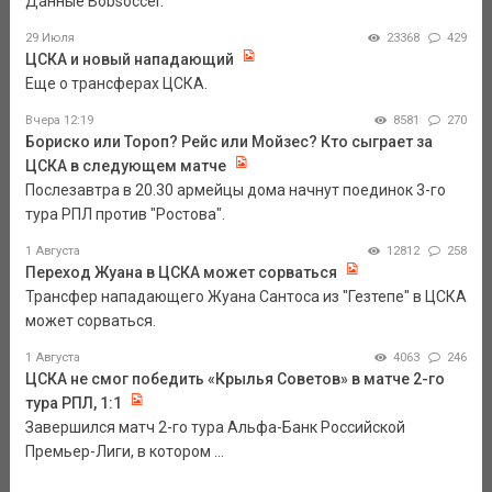
Данные Bobsoccer.
29 Июля
23368
429
ЦСКА и новый нападающий
Еще о трансферах ЦСКА.
Вчера 12:19
8581
270
Бориско или Тороп? Рейс или Мойзес? Кто сыграет за
ЦСКА в следующем матче
Послезавтра в 20.30 армейцы дома начнут поединок 3-го
тура РПЛ против "Ростова".
1 Августа
12812
258
Переход Жуана в ЦСКА может сорваться
Трансфер нападающего Жуана Сантоса из "Гезтепе" в ЦСКА
может сорваться.
1 Августа
4063
246
ЦСКА не смог победить «Крылья Советов» в матче 2-го
тура РПЛ, 1:1
Завершился матч 2-го тура Альфа-Банк Российской
Премьер-Лиги, в котором ...