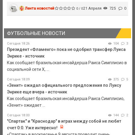
Лента новостей
21 Апреля
725
0
0 / 0
ФУТБОЛЬНЫЕ НОВОСТИ
Сегодня 18:26
104
3
Президент «Фламенго» пока не одобрил трансфер Луиса
Энрике - источник
Как сообщает бразильская инсайдерша Раиса Симплисио в
социальной сети Х, ...
Сегодня 18:09
375
5
«Зенит» ожидал официального предложения по Луису
Энрике еще вчера - источник
Как сообщает бразильская инсайдерша Раиса Симплисио,
«Зенит» ожидает ...
Сегодня 18:00
144
2
"Спартак" и "Краснодар" в играх между собой не любят
счет 0:0. Уже интересно!
«Спартак» в воскресенье 9 августа проводит очень