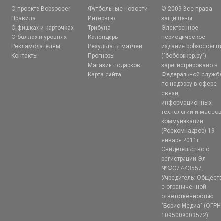
О проекте Bobsoccer
Футбольные новости
© 2009 Все права
Правила
Интервью
защищены.
О фишках и карточках
Трибуна
Электронное
О баллах и уровнях
Календарь
периодическое
Рекламодателям
Результаты матчей
издание bobsoccer.r
Контакты
Прогнозы
("бобсоккер.ру")
Магазин подарков
зарегистрировано в
Карта сайта
Федеральной служб
по надзору в сфере
связи,
информационных
технологий и массо
коммуникаций
(Роскомнадзор) 19
января 2011г.
Свидетельство о
регистрации Эл
№ФС77-43557.
Учредитель: Общест
с ограниченной
ответственностью
"Борис-Медиа" (ОГРН
1095009003572)