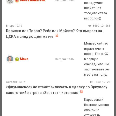
Лента новостей
Сегодня 16:08
не вздумала
плакать от
того,что стала
взрослой))
Вчера 12:19
8460
265
Бориско или Тороп? Рейс или Мойзес? Кто сыграет за
ЦСКА в следующем матче
Мойзес сейчас
играет очень
плохо. Гол с КС
Макс
в первую
Сегодня 16:07
очередь его. Не
заслуживает он
места на поле.
Сегодня 13:14
1160
26
«Флуминенсе» не станет включать в сделку по Эркулесу
какого-либо игрока «Зенита» - источник
Караваева и
Волкова можно
спокойно
отпускать.