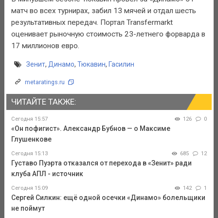
матч во всех турнирах, забил 13 мячей и отдал шесть
результативных передач. Портал Transfermarkt
оценивает рыночную стоимость 23-летнего форварда в
17 миллионов евро.
Зенит
,
Динамо
,
Тюкавин
,
Гасилин
metaratings.ru
ЧИТАЙТЕ ТАКЖЕ:
Сегодня 15:57
126
0
«Он пофигист». Александр Бубнов — о Максиме
Глушенкове
Сегодня 15:13
685
12
Густаво Пуэрта отказался от перехода в «Зенит» ради
клуба АПЛ - источник
Сегодня 15:09
142
1
Сергей Силкин: ещё одной осечки «Динамо» болельщики
не поймут