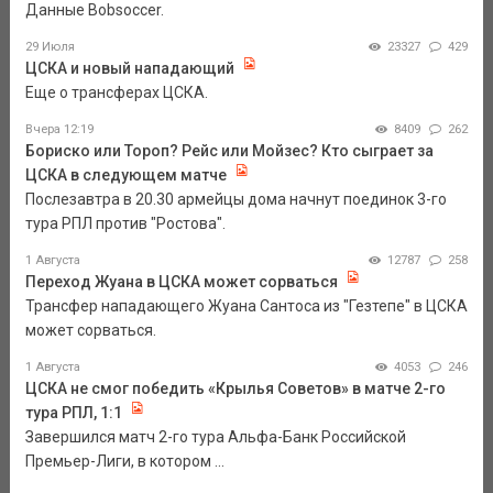
Данные Bobsoccer.
29 Июля
23327
429
ЦСКА и новый нападающий
Еще о трансферах ЦСКА.
Вчера 12:19
8409
262
Бориско или Тороп? Рейс или Мойзес? Кто сыграет за
ЦСКА в следующем матче
Послезавтра в 20.30 армейцы дома начнут поединок 3-го
тура РПЛ против "Ростова".
1 Августа
12787
258
Переход Жуана в ЦСКА может сорваться
Трансфер нападающего Жуана Сантоса из "Гезтепе" в ЦСКА
может сорваться.
1 Августа
4053
246
ЦСКА не смог победить «Крылья Советов» в матче 2-го
тура РПЛ, 1:1
Завершился матч 2-го тура Альфа-Банк Российской
Премьер-Лиги, в котором ...