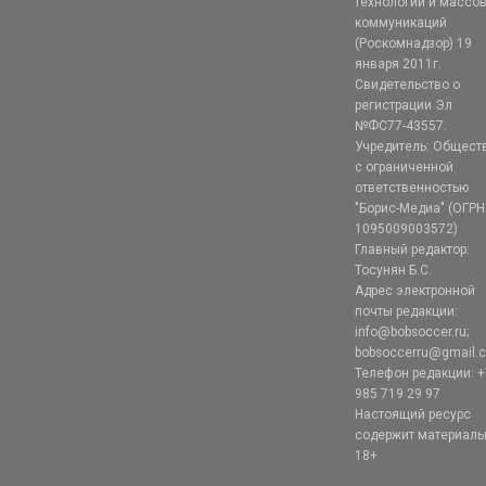
технологий и массо
коммуникаций
(Роскомнадзор) 19
января 2011г.
Свидетельство о
регистрации Эл
№ФС77-43557.
Учредитель: Общест
с ограниченной
ответственностью
"Борис-Медиа" (ОГРН
1095009003572)
Главный редактор:
Тосунян Б.С.
Адрес электронной
почты редакции:
info@bobsoccer.ru;
bobsoccerru@gmail.
Телефон редакции: +
985 719 29 97
Настоящий ресурс
содержит материал
18+