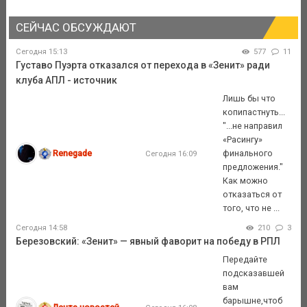
СЕЙЧАС ОБСУЖДАЮТ
Сегодня 15:13
577
11
Густаво Пуэрта отказался от перехода в «Зенит» ради
клуба АПЛ - источник
Лишь бы что
копипастнуть...
"...не направил
«Расингу»
Renegade
финального
Сегодня 16:09
предложения."
Как можно
отказаться от
того, что не ...
Сегодня 14:58
210
3
Березовский: «Зенит» — явный фаворит на победу в РПЛ
Передайте
подсказавшей
вам
барышне,чтоб