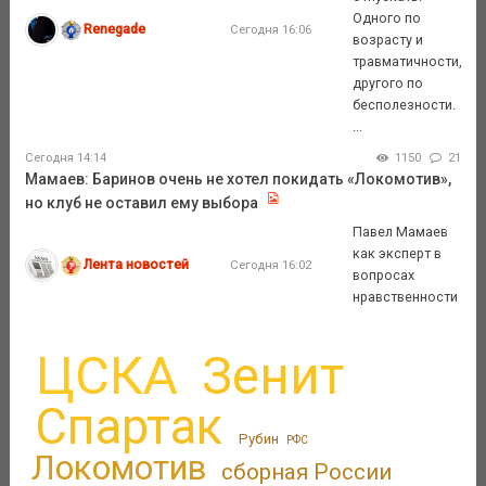
Одного по
Renegade
Сегодня 16:06
возрасту и
травматичности,
другого по
бесполезности.
...
Сегодня 14:14
1150
21
Мамаев: Баринов очень не хотел покидать «Локомотив»,
но клуб не оставил ему выбора
Павел Мамаев
как эксперт в
Лента новостей
Сегодня 16:02
вопросах
нравственности
ЦСКА
Зенит
Спартак
Рубин
РФС
Локомотив
сборная России