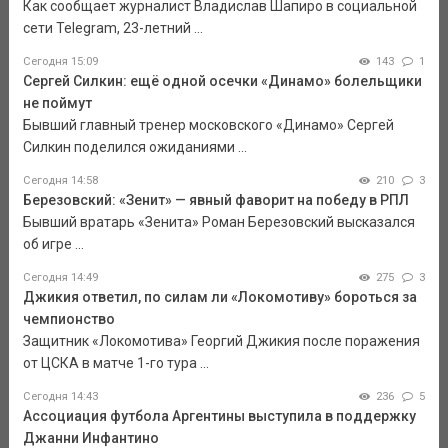
Как сообщает журналист Владислав Шапиро в социальной
сети Telegram, 23-летний ...
Сегодня 15:09
143
1
Сергей Силкин: ещё одной осечки «Динамо» болельщики
не поймут
Бывший главный тренер московского «Динамо» Сергей
Силкин поделился ожиданиями ...
Сегодня 14:58
210
3
Березовский: «Зенит» — явный фаворит на победу в РПЛ
Бывший вратарь «Зенита» Роман Березовский высказался
об игре ...
Сегодня 14:49
275
3
Джикия ответил, по силам ли «Локомотиву» бороться за
чемпионство
Защитник «Локомотива» Георгий Джикия после поражения
от ЦСКА в матче 1-го тура ...
Сегодня 14:43
236
5
Ассоциация футбола Аргентины выступила в поддержку
Джанни Инфантино