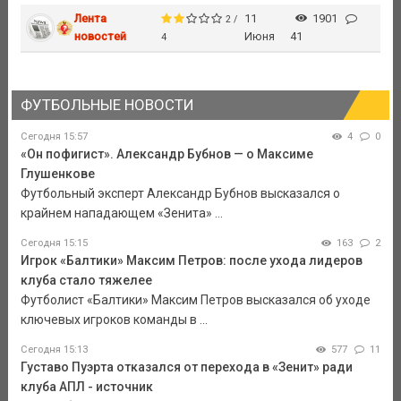
Лента
11
1901
2 /
новостей
Июня
41
4
ФУТБОЛЬНЫЕ НОВОСТИ
Сегодня 15:57
4
0
«Он пофигист». Александр Бубнов — о Максиме
Глушенкове
Футбольный эксперт Александр Бубнов высказался о
крайнем нападающем «Зенита» ...
Сегодня 15:15
163
2
Игрок «Балтики» Максим Петров: после ухода лидеров
клуба стало тяжелее
Футболист «Балтики» Максим Петров высказался об уходе
ключевых игроков команды в ...
Сегодня 15:13
577
11
Густаво Пуэрта отказался от перехода в «Зенит» ради
клуба АПЛ - источник