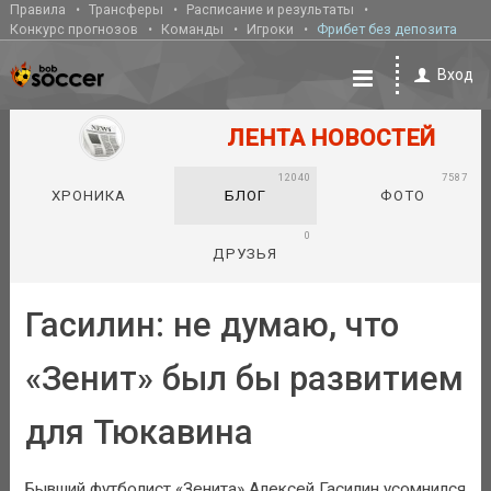
Правила
Трансферы
Расписание и результаты
Конкурс прогнозов
Команды
Игроки
Фрибет без депозита
Вход
ЛЕНТА НОВОСТЕЙ
12040
7587
ХРОНИКА
БЛОГ
ФОТО
0
ДРУЗЬЯ
Гасилин: не думаю, что
«Зенит» был бы развитием
для Тюкавина
Бывший футболист «Зенита» Алексей Гасилин усомнился