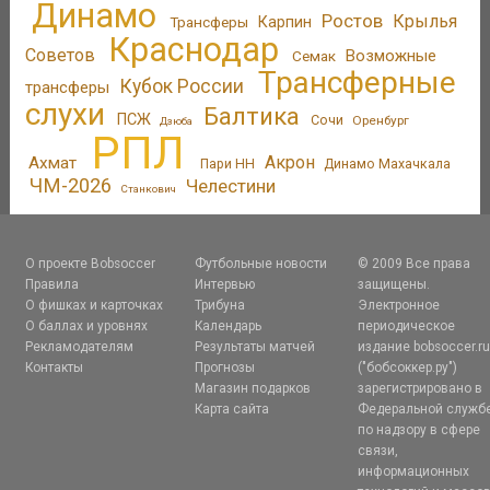
Динамо
Ростов
Крылья
Трансферы
Карпин
Краснодар
Советов
Возможные
Семак
Трансферные
Кубок России
трансферы
слухи
Балтика
ПСЖ
Сочи
Оренбург
Дзюба
РПЛ
Акрон
Ахмат
Пари НН
Динамо Махачкала
ЧМ-2026
Челестини
Станкович
О проекте Bobsoccer
Футбольные новости
© 2009 Все права
Правила
Интервью
защищены.
О фишках и карточках
Трибуна
Электронное
О баллах и уровнях
Календарь
периодическое
Рекламодателям
Результаты матчей
издание bobsoccer.r
Контакты
Прогнозы
("бобсоккер.ру")
Магазин подарков
зарегистрировано в
Карта сайта
Федеральной служб
по надзору в сфере
связи,
информационных