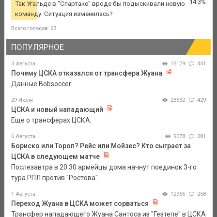
14.3%
Так Угальде в "Спартаке" вроде бы подыскивали новую
команду. Ситуация изменилась?
Всего голосов: 63
ПОПУЛЯРНОЕ
3 Августа
15179
441
Почему ЦСКА отказался от трансфера Жуана
Данные Bobsoccer.
29 Июля
23532
429
ЦСКА и новый нападающий
Еще о трансферах ЦСКА.
6 Августа
9078
281
Бориско или Тороп? Рейс или Мойзес? Кто сыграет за
ЦСКА в следующем матче
Послезавтра в 20.30 армейцы дома начнут поединок 3-го
тура РПЛ против "Ростова".
1 Августа
12966
258
Переход Жуана в ЦСКА может сорваться
Трансфер нападающего Жуана Сантоса из "Гезтепе" в ЦСКА