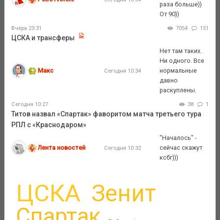
раза больше))
От 90))
Вчера 23:31
7054
151
ЦСКА и трансферы
Нет там таких.
Ни одного. Все
Макс
нормальные
Сегодня 10:34
давно
раскуплены.
Сегодня 10:27
38
1
Титов назвал «Спартак» фаворитом матча третьего тура
РПЛ с «Краснодаром»
"Началось" -
Лента новостей
сейчас скажут
Сегодня 10:32
ксбг)))
ЦСКА
Зенит
Спартак