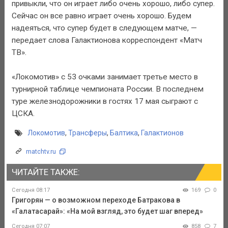
привыкли, что он играет либо очень хорошо, либо супер.
Сейчас он все равно играет очень хорошо. Будем
надеяться, что супер будет в следующем матче, —
передает слова Галактионова корреспондент «Матч
ТВ».
«Локомотив» с 53 очками занимает третье место в
турнирной таблице чемпионата России. В последнем
туре железнодорожники в гостях 17 мая сыграют с
ЦСКА.
Локомотив
,
Трансферы
,
Балтика
,
Галактионов
matchtv.ru
ЧИТАЙТЕ ТАКЖЕ:
Сегодня 08:17
169
0
Григорян — о возможном переходе Батракова в
«Галатасарай»: «На мой взгляд, это будет шаг вперед»
Сегодня 07:07
858
7