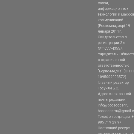
связи,
информационных
технологий и массо
коммуникаций
(Роскомнадзор) 19
января 2011г.
Свидетельство о
регистрации Эл
№ФС77-43557.
Учредитель: Общест
с ограниченной
ответственностью
"Борис-Медиа" (ОГРН
1095009003572)
Главный редактор:
Тосунян Б.С.
Адрес электронной
почты редакции:
info@bobsoccer.ru;
bobsoccerru@gmail.
Телефон редакции: +
985 719 29 97
Настоящий ресурс
содержит материал