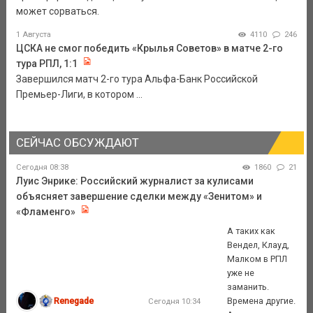
может сорваться.
1 Августа
4110
246
ЦСКА не смог победить «Крылья Советов» в матче 2-го
тура РПЛ, 1:1
Завершился матч 2-го тура Альфа-Банк Российской
Премьер-Лиги, в котором ...
СЕЙЧАС ОБСУЖДАЮТ
Сегодня 08:38
1860
21
Луис Энрике: Российский журналист за кулисами
объясняет завершение сделки между «Зенитом» и
«Фламенго»
А таких как
Вендел, Клауд,
Малком в РПЛ
уже не
заманить.
Renegade
Времена другие.
Сегодня 10:34