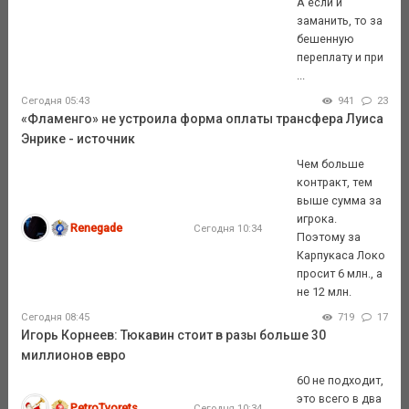
А если и
заманить, то за
бешенную
переплату и при
...
Сегодня 05:43
941
23
«Фламенго» не устроила форма оплаты трансфера Луиса
Энрике - источник
Чем больше
контракт, тем
выше сумма за
игрока.
Renegade
Сегодня 10:34
Поэтому за
Карпукаса Локо
просит 6 млн., а
не 12 млн.
Сегодня 08:45
719
17
Игорь Корнеев: Тюкавин стоит в разы больше 30
миллионов евро
60 не подходит,
это всего в два
PetroTvorets
Сегодня 10:34