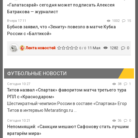
«Галатасарай» сегодня может подписать Алексея
Батракова — журналист
Вчера 17:11
1002
15
Бубнов заявил, что «Зениту» повезло в матче Кубка
России с «Балтикой»
Лента новостей
11 Мая
1282
0
0 / 0
ФУТБОЛЬНЫЕ НОВОСТИ
Сегодня 10:27
38
1
Титов назвал «Спартак» фаворитом матча третьего тура
РПЛ с «Краснодаром»
Шестикратный чемпион России в составе «Спартака» Егор
Титов в интервью Metaratings.ru ...
Сегодня 10:21
36
0
Непомнящий: «Санкции мешают Сафонову стать лучшим
вратарём мира»