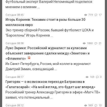
Футбольный эксперт Валерий Непомнящий поделился
мнением о влиянии ...
Сегодня 08:45
719
17
Игорь Корнеев: Тюкавин стоит в разы больше 30
миллионов евро
Экс-тренер сборной России, бывший футболист ЦСКА и
"Барселоны" Игорь Корнеев ...
Сегодня 08:38
1860
21
Луис Энрике: Российский журналист за кулисами
объясняет завершение сделки между «Зенитом» и
«Фламенго»
Из Санкт-Петербурга, Россия, мой коллега-журналист
Дмитрий Зимин, освещающий ...
Сегодня 08:17
169
0
Григорян — о возможном переходе Батракова в
«Галатасарай»: «На мой взгляд, это будет шаг вперед»
Российский тренер Александр Григорян в эфире «Матч ТВ»
заявил, что потенциальный ...
Сегодня 08:12
949
10