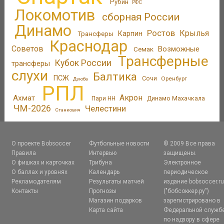
Рубин
РФС
Локомотив
сборная России
Динамо
Ростов
Крылья
Трансферы
Карпин
Краснодар
Советов
Возможные
Семак
Трансферные
Кубок России
трансферы
слухи
Балтика
ПСЖ
Сочи
Оренбург
Дзюба
РПЛ
Акрон
Ахмат
Пари НН
Динамо Махачкала
ЧМ-2026
Челестини
Станкович
О проекте Bobsoccer
Футбольные новости
© 2009 Все права
Правила
Интервью
защищены.
О фишках и карточках
Трибуна
Электронное
О баллах и уровнях
Календарь
периодическое
Рекламодателям
Результаты матчей
издание bobsoccer.r
Контакты
Прогнозы
("бобсоккер.ру")
Магазин подарков
зарегистрировано в
Карта сайта
Федеральной служб
по надзору в сфере