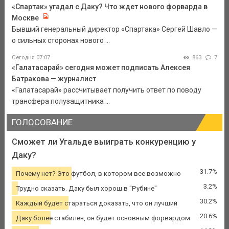
«Спартак» угадал с Даку? Что ждет нового форварда в
Москве
Бывший генеральный директор «Спартака» Сергей Шавло —
о сильных сторонах нового ...
Сегодня 07:07
863
7
«Галатасарай» сегодня может подписать Алексея
Батракова — журналист
«Галатасарай» рассчитывает получить ответ по поводу
трансфера полузащитника ...
ГОЛОСОВАНИЕ
Сможет ли Угальде выиграть конкуренцию у
Даку?
31.7%
Почему нет? Это футбол, в котором все возможно
3.2%
Трудно сказать. Даку был хорош в "Рубине"
30.2%
Каждый будет стараться доказать, что он лучший
20.6%
Даку более стабилен, он будет основным форвардом