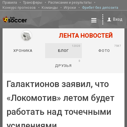
Правила
Трансферы
Расписание и результаты
Конкурс прогнозов
Команды
Игроки
Фрибет без депозита
Вход
ЛЕНТА НОВОСТЕЙ
12020
7587
ХРОНИКА
БЛОГ
ФОТО
0
ДРУЗЬЯ
Галактионов заявил, что
«Локомотив» летом будет
работать над точечными
усилениями