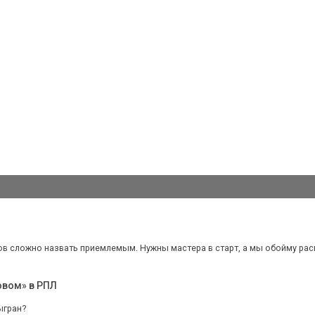
ов сложно назвать приемлемым. Нужны мастера в старт, а мы обойму расши
овом» в РПЛ
ыгран?