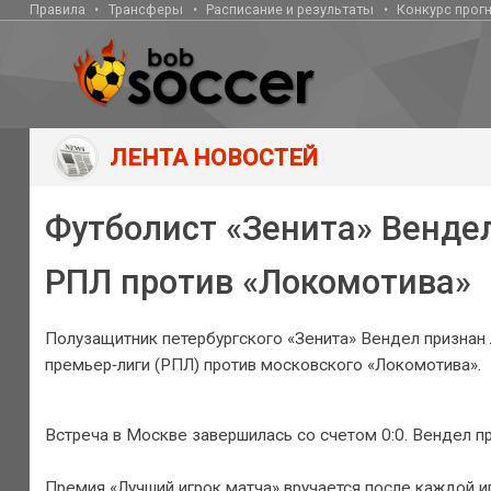
Правила
Трансферы
Расписание и результаты
Конкурс прог
ЛЕНТА НОВОСТЕЙ
Футболист «Зенита» Венде
РПЛ против «Локомотива»
Полузащитник петербургского «Зенита» Вендел признан
премьер‑лиги (РПЛ) против московского «Локомотива».
Встреча в Москве завершилась со счетом 0:0. Вендел пр
Премия «Лучший игрок матча» вручается после каждой и