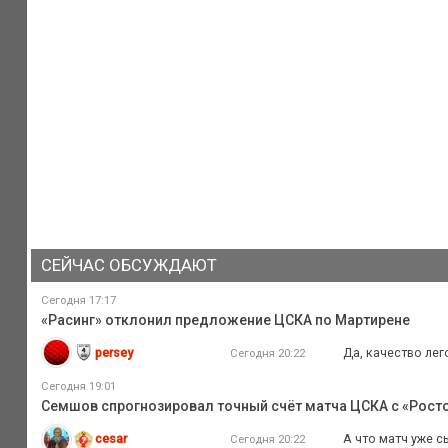
СЕЙЧАС ОБСУЖДАЮТ
Сегодня 17:17
«Расинг» отклонил предложение ЦСКА по Мартирене
persey
Да, качество лег
Сегодня 20:22
Сегодня 19:01
Семшов спрогнозировал точный счёт матча ЦСКА с «Рост
cesar
А что матч уже с
Сегодня 20:22