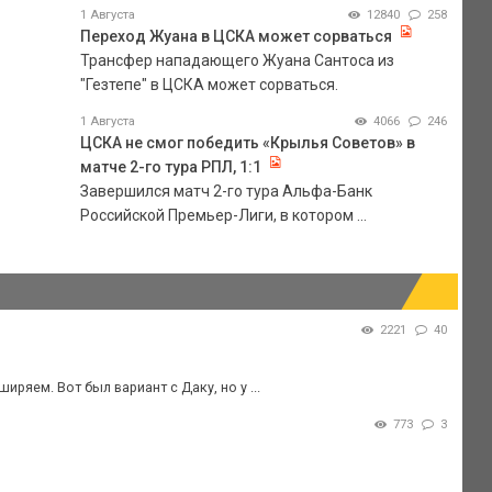
1 Августа
12840
258
Переход Жуана в ЦСКА может сорваться
Трансфер нападающего Жуана Сантоса из
"Гезтепе" в ЦСКА может сорваться.
1 Августа
4066
246
ЦСКА не смог победить «Крылья Советов» в
матче 2-го тура РПЛ, 1:1
Завершился матч 2-го тура Альфа-Банк
Российской Премьер-Лиги, в котором ...
2221
40
ряем. Вот был вариант с Даку, но у ...
773
3