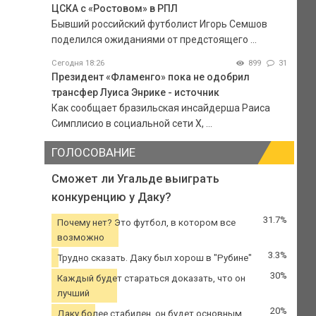
ЦСКА с «Ростовом» в РПЛ
Бывший российский футболист Игорь Семшов
поделился ожиданиями от предстоящего ...
Сегодня 18:26
899
31
Президент «Фламенго» пока не одобрил
трансфер Луиса Энрике - источник
Как сообщает бразильская инсайдерша Раиса
Симплисио в социальной сети Х, ...
ГОЛОСОВАНИЕ
Сможет ли Угальде выиграть
конкуренцию у Даку?
31.7%
Почему нет? Это футбол, в котором все
возможно
3.3%
Трудно сказать. Даку был хорош в "Рубине"
30%
Каждый будет стараться доказать, что он
лучший
20%
Даку более стабилен, он будет основным