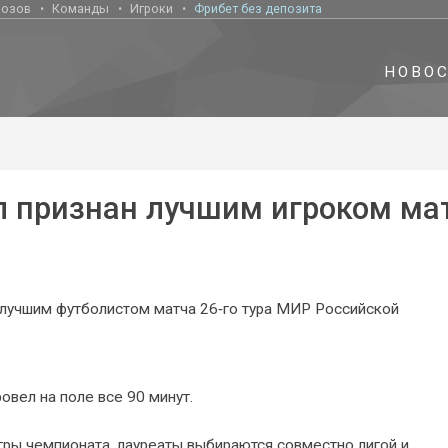
нозов
Команды
Игроки
Фрибет без депозита
НОВО
л признан лучшим игроком ма
 лучшим футболистом матча 26‑го тура МИР Российской
овел на поле все 90 минут.
гры чемпионата, лауреаты выбираются совместно лигой и