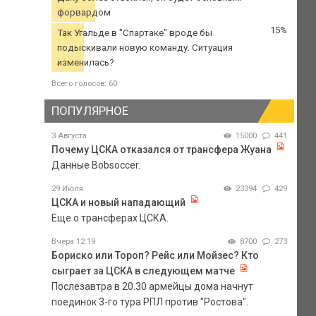
форвардом
15%
Так Угальде в "Спартаке" вроде бы
подыскивали новую команду. Ситуация
изменилась?
Всего голосов: 60
ПОПУЛЯРНОЕ
3 Августа
15000
441
Почему ЦСКА отказался от трансфера Жуана
Данные Bobsoccer.
29 Июля
23394
429
ЦСКА и новый нападающий
Еще о трансферах ЦСКА.
Вчера 12:19
8700
273
Бориско или Тороп? Рейс или Мойзес? Кто
сыграет за ЦСКА в следующем матче
Послезавтра в 20.30 армейцы дома начнут
поединок 3-го тура РПЛ против "Ростова".