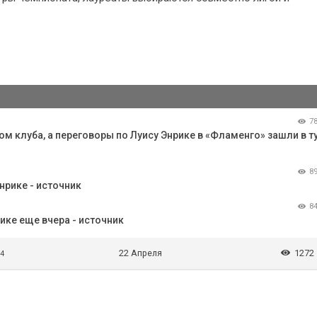
7
 клуба, а переговоры по Луису Энрике в «Фламенго» зашли в ту
8
нрике - источник
8
ке еще вчера - источник
22 Апреля
1272
 4