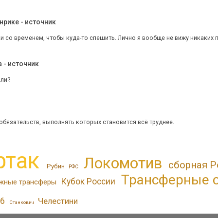
нрике - источник
ки со временем, чтобы куда-то спешить. Лично я вообще не вижу никаких пр
 - источник
али?
 обязательств, выполнять которых становится всё труднее.
ртак
Локомотив
сборная Р
Рубин
РФС
Трансферные 
Кубок России
жные трансферы
6
Челестини
Станкович