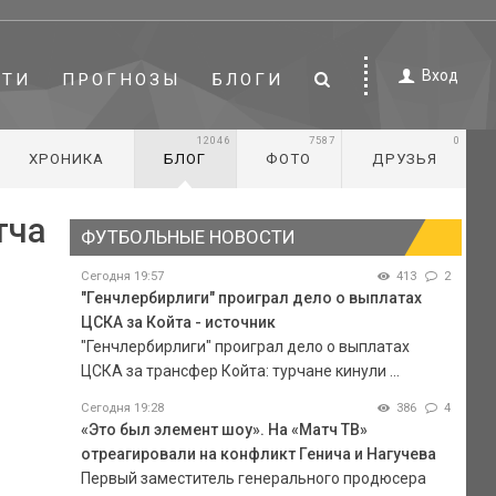
Вход
СТИ
ПРОГНОЗЫ
БЛОГИ
12046
7587
0
ХРОНИКА
БЛОГ
ФОТО
ДРУЗЬЯ
тча
ФУТБОЛЬНЫЕ НОВОСТИ
Сегодня 19:57
413
2
"Генчлербирлиги" проиграл дело о выплатах
ЦСКА за Койта - источник
"Генчлербирлиги" проиграл дело о выплатах
ЦСКА за трансфер Койта: турчане кинули ...
Сегодня 19:28
386
4
«Это был элемент шоу». На «Матч ТВ»
отреагировали на конфликт Генича и Нагучева
Первый заместитель генерального продюсера