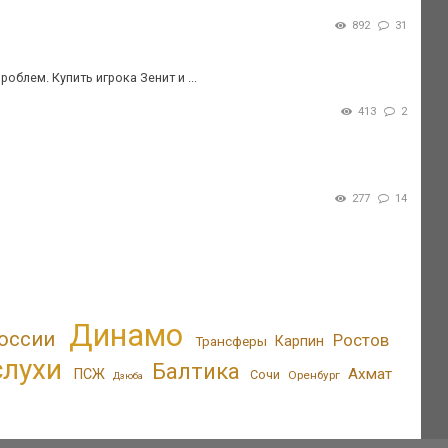
892
31
облем. Купить игрока Зенит и ...
413
2
277
14
Динамо
оссии
Ростов
Трансферы
Карпин
слухи
Балтика
Ахмат
ПСЖ
Сочи
Оренбург
Дзюба