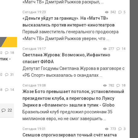
«Матч ТВ» Дмитрий Рыжков раскрыл, ...
Сегодня 19:23
342
5
«Деньги уйдут за границу». На «Матч ТВ»
высказались против интернет-кинотеатров
Первый заместитель генерального продюсера
«Матч ТВ» Дмитрий Рыжков уверен, что ...
Сегодня 19:17
277
14
82
18
Светлана Журова: Возможно, Инфантино
пик -
спасает ФИФА
Депутат Госдумы Светлана Журова в разговоре с
92
31
«РБ Спорт» высказалась о скандалах ...
Сегодня 19:08
782
18
48
14
Жозе Бото превышает потолок, установленный
президентом клуба, а переговоры по Луису
Энрике в «Фламенго» зашли в тупик - Globo
22
Бразильский клуб предложил россиянам 35
миллионов евро, но не смог завершить ...
Сегодня 19:01
773
3
Семшов спрогнозировал точный счёт матча