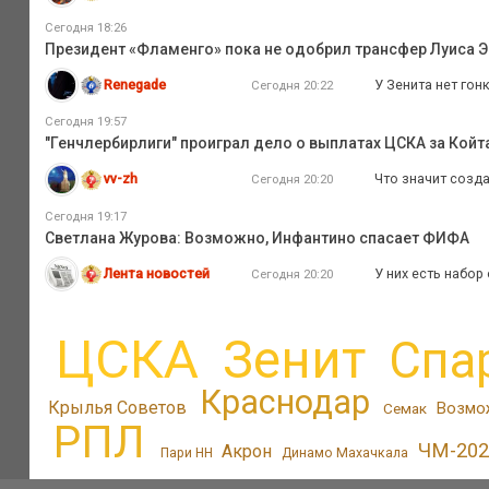
Сегодня 18:26
Президент «Фламенго» пока не одобрил трансфер Луиса Э
Renegade
У Зенита нет гон
Сегодня 20:22
Сегодня 19:57
"Генчлербирлиги" проиграл дело о выплатах ЦСКА за Койта
vv-zh
Что значит созд
Сегодня 20:20
Сегодня 19:17
Светлана Журова: Возможно, Инфантино спасает ФИФА
Лента новостей
У них есть набор
Сегодня 20:20
ЦСКА
Зенит
Спа
Краснодар
Крылья Советов
Возмо
Семак
РПЛ
ЧМ-202
Акрон
Пари НН
Динамо Махачкала