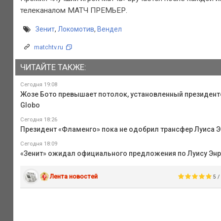
телеканалом МАТЧ ПРЕМЬЕР.
Зенит
,
Локомотив
,
Вендел
matchtv.ru
ЧИТАЙТЕ ТАКЖЕ:
Сегодня 19:08
Жозе Бото превышает потолок, установленный президентом
Globo
Сегодня 18:26
Президент «Фламенго» пока не одобрил трансфер Луиса Э
Сегодня 18:09
«Зенит» ожидал официального предложения по Луису Энри
Лента новостей
5 /