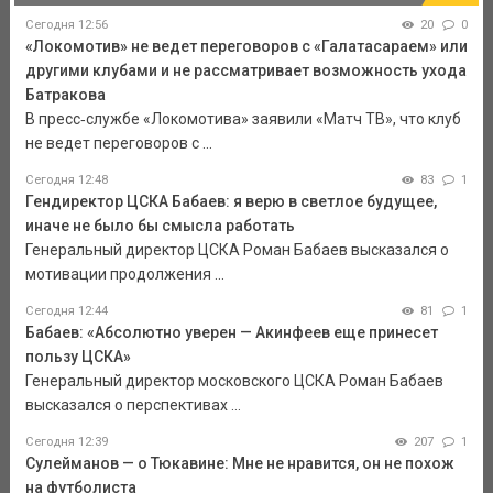
Сегодня 12:56
20
0
«Локомотив» не ведет переговоров с «Галатасараем» или
другими клубами и не рассматривает возможность ухода
Батракова
В пресс‑службе «Локомотива» заявили «Матч ТВ», что клуб
не ведет переговоров с ...
Сегодня 12:48
83
1
Гендиректор ЦСКА Бабаев: я верю в светлое будущее,
иначе не было бы смысла работать
Генеральный директор ЦСКА Роман Бабаев высказался о
мотивации продолжения ...
Сегодня 12:44
81
1
Бабаев: «Абсолютно уверен — Акинфеев еще принесет
пользу ЦСКА»
Генеральный директор московского ЦСКА Роман Бабаев
высказался о перспективах ...
Сегодня 12:39
207
1
Сулейманов — о Тюкавине: Мне не нравится, он не похож
на футболиста