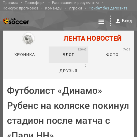
Правила
Трансферы
Расписание и результаты
Конкурс прогнозов
Команды
Игроки
Фрибет без депозита
Вход
ЛЕНТА НОВОСТЕЙ
12062
7602
ХРОНИКА
БЛОГ
ФОТО
0
ДРУЗЬЯ
Футболист «Динамо»
Рубенс на коляске покинул
стадион после матча с
«Пари НН»