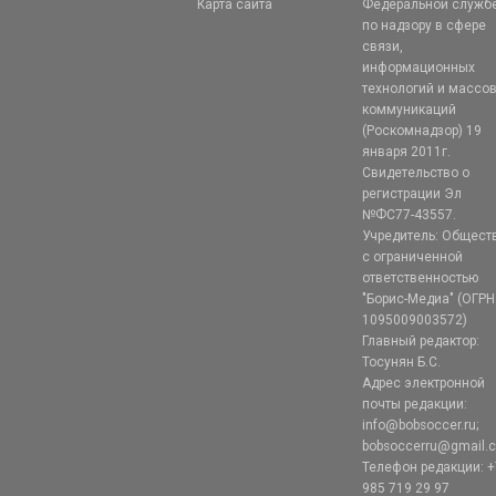
Карта сайта
Федеральной служб
по надзору в сфере
связи,
информационных
технологий и массо
коммуникаций
(Роскомнадзор) 19
января 2011г.
Свидетельство о
регистрации Эл
№ФС77-43557.
Учредитель: Общест
с ограниченной
ответственностью
"Борис-Медиа" (ОГРН
1095009003572)
Главный редактор:
Тосунян Б.С.
Адрес электронной
почты редакции:
info@bobsoccer.ru;
bobsoccerru@gmail.
Телефон редакции: +
985 719 29 97