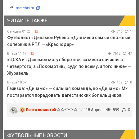
matchtv.ru
ЧИТАЙТЕ ТАКЖЕ:
Сегодня 01:26
746
1
Футболист «Динамо» Рубенс: «Для меня самый сложный
соперник в РПЛ — «Краснодар»
Вчера 11:17
7618
47
«ЦСКА и «Динамо» могут бороться за места начиная с
четвертого, а «Локомотив», судя по всему, и того ниже» —
Журавель
Вчера 10:57
162
0
Газизов: «Динамо» — сильная команда, но «Динамо» Мх
постарается порадовать дагестанских болельщиков
Лента новостей
18 Апреля
899
0
0 / 0
ФУТБОЛЬНЫЕ НОВОСТИ