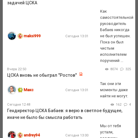
задачей ЦСКА
Как
самостоятельной
руководитель
Бабаев никогда
maksi999
не был успешен.
Сегодня 13:01
Пока он был
чистым
исполнителем
поручений ...
Вчера 22:50
8074
325
ЦСКА вновь не обыграл "Ростов"
Так они эти
Макс
моменты даже
Сегодня 13:01
найти не могут.
Сегодня 12:48
162
4
Гендиректор ЦСКА Бабаев: я верю в светлое будущее,
иначе не было бы смысла работать
Мы от тебя
устали,
andrey94
Сегодня 13:00