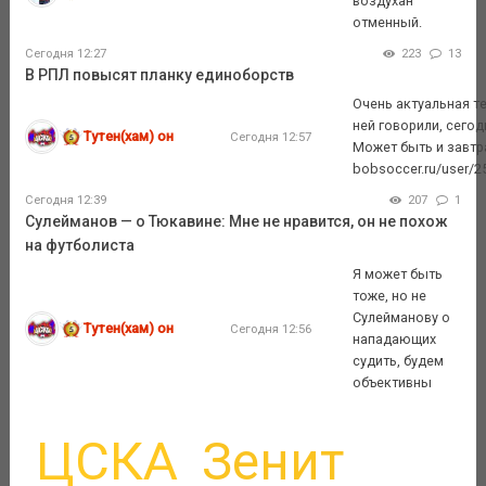
воздухан
отменный.
Сегодня 12:27
223
13
В РПЛ повысят планку единоборств
Очень актуальная те
ней говорили, сегод
Тутен(хам) он
Сегодня 12:57
Может быть и завтр
bobsoccer.ru/user/25
Сегодня 12:39
207
1
Сулейманов — о Тюкавине: Мне не нравится, он не похож
на футболиста
Я может быть
тоже, но не
Сулейманову о
Тутен(хам) он
Сегодня 12:56
нападающих
судить, будем
объективны
ЦСКА
Зенит