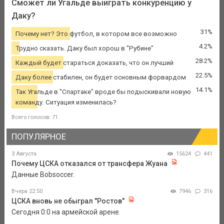
Сможет ли Угальде выиграть конкуренцию у
Даку?
31%
Почему нет? Это футбол, в котором все возможно
4.2%
Трудно сказать. Даку был хорош в "Рубине"
28.2%
Каждый будет стараться доказать, что он лучший
22.5%
Даку более стабилен, он будет основным форвардом
14.1%
Так Угальде в "Спартаке" вроде бы подыскивали новую
команду. Ситуация изменилась?
Всего голосов: 71
ПОПУЛЯРНОЕ
3 Августа
15624
441
Почему ЦСКА отказался от трансфера Жуана
Данные Bobsoccer.
Вчера 22:50
7946
316
ЦСКА вновь не обыграл "Ростов"
Сегодня 0:0 на армейской арене.