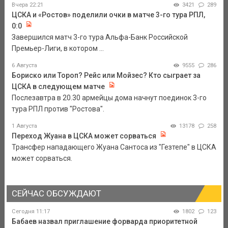
Вчера 22:21
3421
289
ЦСКА и «Ростов» поделили очки в матче 3-го тура РПЛ,
0:0
Завершился матч 3-го тура Альфа-Банк Российской
Премьер-Лиги, в котором ...
6 Августа
9555
286
Бориско или Тороп? Рейс или Мойзес? Кто сыграет за
ЦСКА в следующем матче
Послезавтра в 20.30 армейцы дома начнут поединок 3-го
тура РПЛ против "Ростова".
1 Августа
13178
258
Переход Жуана в ЦСКА может сорваться
Трансфер нападающего Жуана Сантоса из "Гезтепе" в ЦСКА
может сорваться.
СЕЙЧАС ОБСУЖДАЮТ
Сегодня 11:17
1802
123
Бабаев назвал приглашение форварда приоритетной