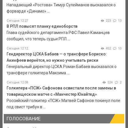
Нападающий «Ростова» Тимур Сулейманов высказался о
форварде «Динамо» ...
Сегодня 12:27
223
13
В РПЛ повысят планку единоборств
Глава судейского департамента РФС Павел Каманцев
сообщил, что теперь судьи РПЛ ...
Сегодня 12:12
452
10
Гендиректор ЦСКА Бабаев — о трансфере Бориско:
Акинфеев вернётся, но нужно учитывать риски
Генеральный директор ЦСКА Роман Бабаев высказался о
трансфере голкипера Максима ...
Сегодня 12:08
524
2
Голкипера «ПСЖ» Сафонова освистали после замены в
товарищеском матче с «Манчестер Юнайтед»
Российский голкипер «ПСЖ» Матвей Сафонов покинул поле
под свист трибун в ...
ГОЛОСОВАНИЕ