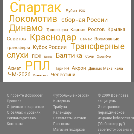
Спартак
Рубин
РФС
Локомотив
сборная России
Динамо
Ростов
Крылья
Трансферы
Карпин
Краснодар
Советов
Возможные
Семак
Трансферные
Кубок России
трансферы
слухи
Балтика
ПСЖ
Сочи
Оренбург
Дзюба
РПЛ
Акрон
Ахмат
Пари НН
Динамо Махачкала
ЧМ-2026
Челестини
Станкович
О проекте Bobsoccer
Футбольные новости
© 2009 Все права
Правила
Интервью
защищены.
О фишках и карточках
Трибуна
Электронное
О баллах и уровнях
Календарь
периодическое
Рекламодателям
Результаты матчей
издание bobsoccer.r
Контакты
Прогнозы
("бобсоккер.ру")
Магазин подарков
зарегистрировано в