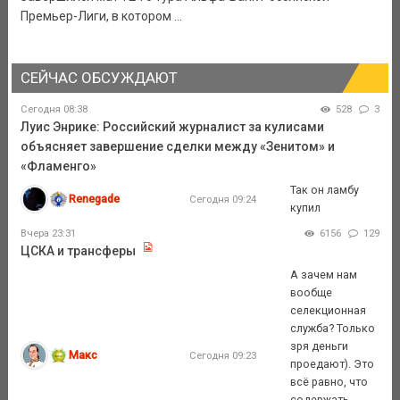
Премьер-Лиги, в котором ...
СЕЙЧАС ОБСУЖДАЮТ
Сегодня 08:38
528
3
Луис Энрике: Российский журналист за кулисами
объясняет завершение сделки между «Зенитом» и
«Фламенго»
Так он ламбу
Renegade
Сегодня 09:24
купил
Вчера 23:31
6156
129
ЦСКА и трансферы
А зачем нам
вообще
селекционная
служба? Только
зря деньги
Макс
Сегодня 09:23
проедают). Это
всё равно, что
содержать