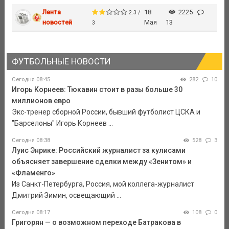
Лента
18
2225
2.3 /
новостей
Мая
13
3
ФУТБОЛЬНЫЕ НОВОСТИ
Сегодня 08:45
282
10
Игорь Корнеев: Тюкавин стоит в разы больше 30
миллионов евро
Экс-тренер сборной России, бывший футболист ЦСКА и
"Барселоны" Игорь Корнеев ...
Сегодня 08:38
528
3
Луис Энрике: Российский журналист за кулисами
объясняет завершение сделки между «Зенитом» и
«Фламенго»
Из Санкт-Петербурга, Россия, мой коллега-журналист
Дмитрий Зимин, освещающий ...
Сегодня 08:17
108
0
Григорян — о возможном переходе Батракова в