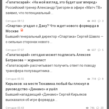
«Галатасарай»: «На мой взгляд, это будет шаг вперед»
Российский тренер Александр Григорян в эфире «Матч ТВ»
заявил, что потенциальный ...
Сегодня 08:12
443
3
«Спартак» угадал с Даку? Что ждет нового форварда в
Москве
Бывший генеральный директор «Спартака» Сергей Шавло —
о сильных сторонах нового ...
Сегодня 07:07
607
5
«Галатасарай» сегодня может подписать Алексея
Батракова — журналист
«Галатасарай» рассчитывает получить ответ по поводу
трансфера полузащитника ...
Сегодня 05:55
718
8
Кирьяков: на месте Тюкавина любый бы плюнул в
руководство «Динамо» и ушёл
Бывший нападающий «Динамо» Сергей Кирьяков
высказался об игре форварда ...
Сегодня 05:43
746
20