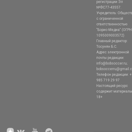
регистрации Эл
№ФС77-43557.
Учредитель: Общест
с ограниченной
ответственностью
"Борис-Медиа" (ОГРН
1095009003572)
Главный редактор:
Тосунян Б.С.
Адрес электронной
почты редакции:
info@bobsoccer.ru;
bobsoccerru@gmail.
Телефон редакции: +
985 719 29 97
Настоящий ресурс
содержит материал
18+