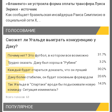
«Фламенго» не устроила форма оплаты трансфера Луиса
Энрике - источник
Как сообщает бразильская инсайдерша Раиса Симплисио в
социальной сети Х, ...
ГОЛОСОВАНИЕ
Сможет ли Угальде выиграть конкуренцию у
Даку?
31.7%
Почему нет? Это футбол, в котором все возможно
3.2%
Трудно сказать. Даку был хорош в "Рубине"
30.2%
Каждый будет стараться доказать, что он лучший
20.6%
Даку более стабилен, он будет основным форвардом
14.3%
Так Угальде в "Спартаке" вроде бы подыскивали новую
команду. Ситуация изменилась?
Всего голосов: 63
ПОПУЛЯРНОЕ