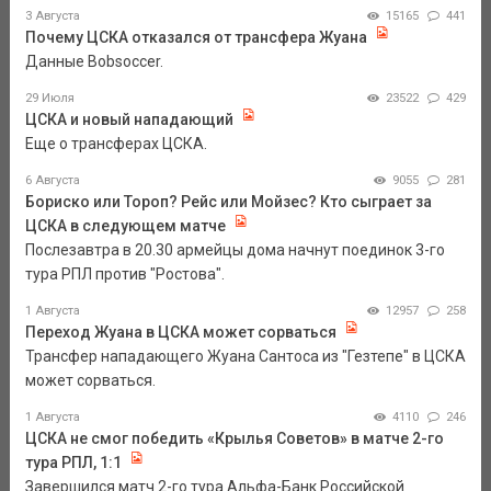
3 Августа
15165
441
Почему ЦСКА отказался от трансфера Жуана
Данные Bobsoccer.
29 Июля
23522
429
ЦСКА и новый нападающий
Еще о трансферах ЦСКА.
6 Августа
9055
281
Бориско или Тороп? Рейс или Мойзес? Кто сыграет за
ЦСКА в следующем матче
Послезавтра в 20.30 армейцы дома начнут поединок 3-го
тура РПЛ против "Ростова".
1 Августа
12957
258
Переход Жуана в ЦСКА может сорваться
Трансфер нападающего Жуана Сантоса из "Гезтепе" в ЦСКА
может сорваться.
1 Августа
4110
246
ЦСКА не смог победить «Крылья Советов» в матче 2-го
тура РПЛ, 1:1
Завершился матч 2-го тура Альфа-Банк Российской