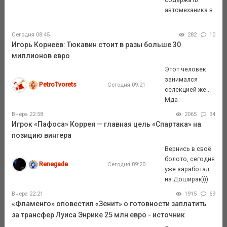
автомеханика в
...
Сегодня 08:45
282
10
Игорь Корнеев: Тюкавин стоит в разы больше 30
миллионов евро
Этот человек
занимался
PetroTvorets
Сегодня 09:21
селекцией же...
Мда
Вчера 22:58
2065
34
Игрок «Пафоса» Коррея — главная цель «Спартака» на
позицию вингера
Вернись в своё
болото, сегодня
Renegade
Сегодня 09:20
уже заработал
на Доширак)))
Вчера 22:21
1915
69
«Фламенго» оповестил «Зенит» о готовности заплатить
за трансфер Луиса Энрике 25 млн евро - источник