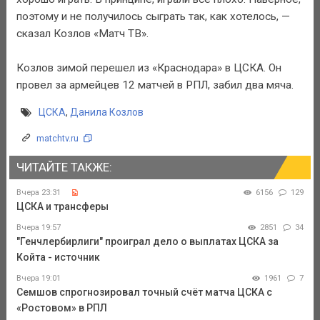
поэтому и не получилось сыграть так, как хотелось, —
сказал Козлов «Матч ТВ».
Козлов зимой перешел из «Краснодара» в ЦСКА. Он
провел за армейцев 12 матчей в РПЛ, забил два мяча.
ЦСКА
,
Данила Козлов
matchtv.ru
ЧИТАЙТЕ ТАКЖЕ:
Вчера 23:31
6156
129
ЦСКА и трансферы
Вчера 19:57
2851
34
"Генчлербирлиги" проиграл дело о выплатах ЦСКА за
Койта - источник
Вчера 19:01
1961
7
Семшов спрогнозировал точный счёт матча ЦСКА с
«Ростовом» в РПЛ