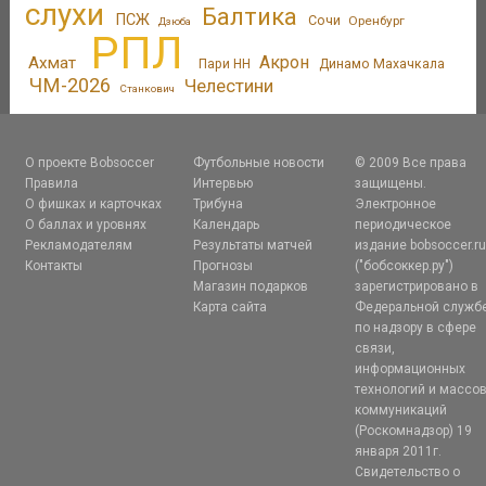
слухи
Балтика
ПСЖ
Сочи
Оренбург
Дзюба
РПЛ
Акрон
Ахмат
Пари НН
Динамо Махачкала
ЧМ-2026
Челестини
Станкович
О проекте Bobsoccer
Футбольные новости
© 2009 Все права
Правила
Интервью
защищены.
О фишках и карточках
Трибуна
Электронное
О баллах и уровнях
Календарь
периодическое
Рекламодателям
Результаты матчей
издание bobsoccer.r
Контакты
Прогнозы
("бобсоккер.ру")
Магазин подарков
зарегистрировано в
Карта сайта
Федеральной служб
по надзору в сфере
связи,
информационных
технологий и массо
коммуникаций
(Роскомнадзор) 19
января 2011г.
Свидетельство о