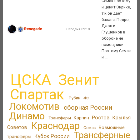
Семак поэтому
и ценит Энрике,
т.к он дает
баланс. Педро,
Джон и
Renegade
Сегодня 09:18
Глушенков в
обороне не
помощники.
Поэтому Семак
и ...
ЦСКА
Зенит
Спартак
Рубин
РФС
Локомотив
сборная России
Динамо
Ростов
Крылья
Трансферы
Карпин
Краснодар
Советов
Возможные
Семак
Трансферные
Кубок России
трансферы