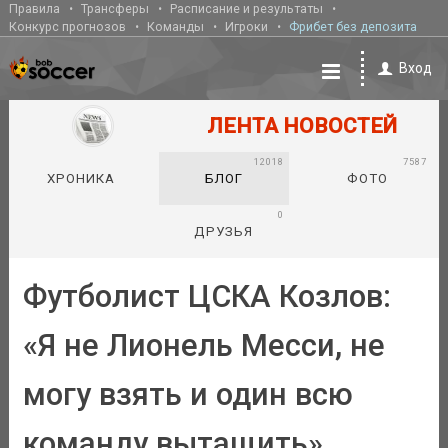
Правила
Трансферы
Расписание и результаты
Конкурс прогнозов
Команды
Игроки
Фрибет без депозита
Вход
ЛЕНТА НОВОСТЕЙ
12018
7587
ХРОНИКА
БЛОГ
ФОТО
0
ДРУЗЬЯ
Футболист ЦСКА Козлов:
«Я не Лионель Месси, не
могу взять и один всю
команду вытащить»