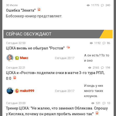
30 Июля
11775
240
Ошибка "Зенита"
Бобсоккер-юниор представляет.
СЕЙЧАС ОБСУЖДАЮТ
Сегодня 22:50
1192
86
ЦСКА вновь не обыграл "Ростов"
А он есть? То то
Макс
Сегодня 23:17
и оно
Сегодня 22:21
2165
194
ЦСКА и «Ростов» поделили очки в матче 3-го тура РПЛ,
0:0
И ведь у них
maksi999
много таких
Сегодня 23:17
клоунов.
Сегодня 23:00
531
10
Тренер ЦСКА: "Не жалею, что заменил Облякова. Спрошу
у Кисляка, почему он решил пробить именно так"