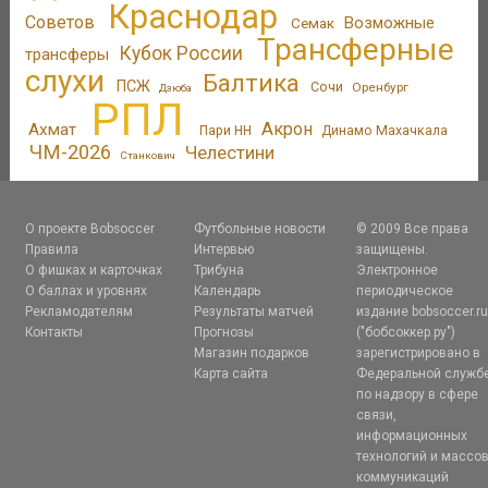
Краснодар
Советов
Возможные
Семак
Трансферные
Кубок России
трансферы
слухи
Балтика
ПСЖ
Сочи
Оренбург
Дзюба
РПЛ
Акрон
Ахмат
Пари НН
Динамо Махачкала
ЧМ-2026
Челестини
Станкович
О проекте Bobsoccer
Футбольные новости
© 2009 Все права
Правила
Интервью
защищены.
О фишках и карточках
Трибуна
Электронное
О баллах и уровнях
Календарь
периодическое
Рекламодателям
Результаты матчей
издание bobsoccer.r
Контакты
Прогнозы
("бобсоккер.ру")
Магазин подарков
зарегистрировано в
Карта сайта
Федеральной служб
по надзору в сфере
связи,
информационных
технологий и массо
коммуникаций