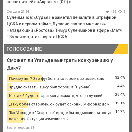
после ничьей с «Акроном» (0:0) в ...
Сегодня 21:54
466
5
Сулейманов: «Судья не заметил пенальти в штрафной
ЦСКА в первом тайме, Лусиано заплел мне ноги»
Нападающий «Ростова» Тимур Сулейманов в эфире «Матч
ТВ» заявил, что в ворота ЦСКА ...
ГОЛОСОВАНИЕ
Сможет ли Угальде выиграть конкуренцию у
Даку?
32.4%
Почему нет? Это футбол, в котором все возможно
4.4%
Трудно сказать. Даку был хорош в "Рубине"
29.4%
Каждый будет стараться доказать, что он лучший
19.1%
Даку более стабилен, он будет основным форвардом
14.7%
Так Угальде в "Спартаке" вроде бы подыскивали новую
команду. Ситуация изменилась?
Всего голосов: 68