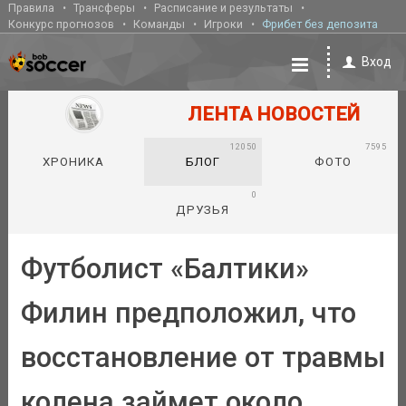
Правила
Трансферы
Расписание и результаты
Конкурс прогнозов
Команды
Игроки
Фрибет без депозита
Вход
ЛЕНТА НОВОСТЕЙ
12050
7595
ХРОНИКА
БЛОГ
ФОТО
0
ДРУЗЬЯ
Футболист «Балтики»
Филин предположил, что
восстановление от травмы
колена займет около