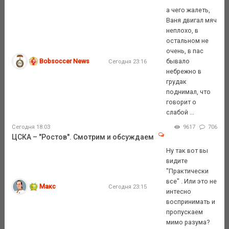
а чего жалеть,
Ваня двигал мяч
неплохо, в
остальном не
очень, в пас
Bobsoccer News
бывало
Сегодня 23:16
небрежно в
грудак
поднимал, что
говорит о
слабой ...
Сегодня 18:03
9617
706
ЦСКА – "Ростов". Смотрим и обсуждаем
Ну так вот вы
видите
"Практически
все" . Или это не
Макс
Сегодня 23:15
интесно
воспринимать и
пропускаем
мимо разума?