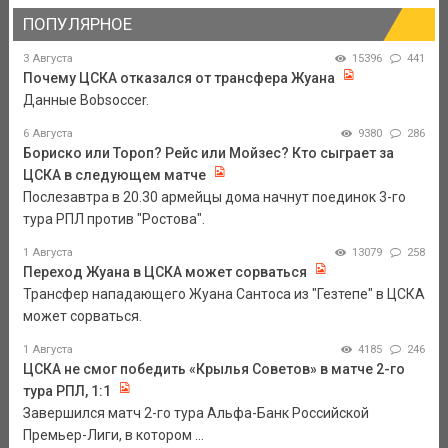
ПОПУЛЯРНОЕ
3 Августа
15396
441
Почему ЦСКА отказался от трансфера Жуана
Данные Bobsoccer.
6 Августа
9380
286
Бориско или Тороп? Рейс или Мойзес? Кто сыграет за
ЦСКА в следующем матче
Послезавтра в 20.30 армейцы дома начнут поединок 3-го
тура РПЛ против "Ростова".
1 Августа
13079
258
Переход Жуана в ЦСКА может сорваться
Трансфер нападающего Жуана Сантоса из "Гезтепе" в ЦСКА
может сорваться.
1 Августа
4185
246
ЦСКА не смог победить «Крылья Советов» в матче 2-го
тура РПЛ, 1:1
Завершился матч 2-го тура Альфа-Банк Российской
Премьер-Лиги, в котором ...