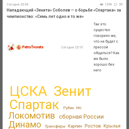
Сегодня 20:04
1294
39
Нападающий «Зенита» Соболев — о борьбе «Спартака» за
чемпионство: «Семь лет одно и то же»
Так это
существо
говорило же,
что не будет с
PetroTvorets
прессой
Сегодня 23:10
общаться? Как
же было
хорошо без
него
ЦСКА
Зенит
Спартак
Рубин
РФС
Локомотив
сборная России
Динамо
Ростов
Крылья
Трансферы
Карпин