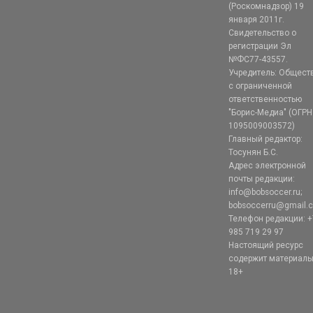
(Роскомнадзор) 19
января 2011г.
Свидетельство о
регистрации Эл
№ФС77-43557.
Учредитель: Общест
с ограниченной
ответственностью
"Борис-Медиа" (ОГРН
1095009003572)
Главный редактор:
Тосунян Б.С.
Адрес электронной
почты редакции:
info@bobsoccer.ru;
bobsoccerru@gmail.
Телефон редакции: +
985 719 29 97
Настоящий ресурс
содержит материал
18+