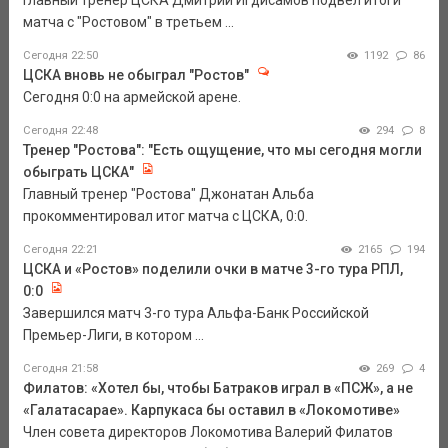
Главный тренер ЦСКА Дмитрий Игдисамов подвел итоги
матча с "Ростовом" в третьем ...
Сегодня 22:50
1192
86
ЦСКА вновь не обыграл "Ростов"
Сегодня 0:0 на армейской арене.
Сегодня 22:48
294
8
Тренер "Ростова": "Есть ощущение, что мы сегодня могли
обыграть ЦСКА"
Главный тренер "Ростова" Джонатан Альба
прокомментировал итог матча с ЦСКА, 0:0.
Сегодня 22:21
2165
194
ЦСКА и «Ростов» поделили очки в матче 3-го тура РПЛ,
0:0
Завершился матч 3-го тура Альфа-Банк Российской
Премьер-Лиги, в котором ...
Сегодня 21:58
269
4
Филатов: «Хотел бы, чтобы Батраков играл в «ПСЖ», а не
«Галатасарае». Карпукаса бы оставил в «Локомотиве»
Член совета директоров Локомотива Валерий Филатов