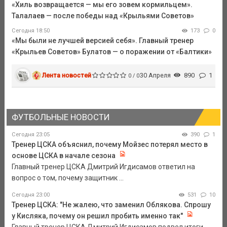
«Хиль возвращается — мы его зовем кормильцем».
Талалаев — после победы над «Крыльями Советов»
Сегодня 18:50
173
0
«Мы были не лучшей версией себя». Главный тренер
«Крыльев Советов» Булатов — о поражении от «Балтики»
Лента новостей
30 Апреля
890
1
0 / 0
ФУТБОЛЬНЫЕ НОВОСТИ
Сегодня 23:05
390
1
Тренер ЦСКА объяснил, почему Мойзес потерял место в
основе ЦСКА в начале сезона
Главный тренер ЦСКА Дмитрий Игдисамов ответил на
вопрос о том, почему защитник ...
Сегодня 23:00
531
10
Тренер ЦСКА: "Не жалею, что заменил Облякова. Спрошу
у Кисляка, почему он решил пробить именно так"