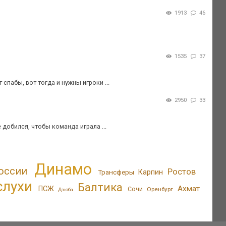
1913
46
1535
37
спабы, вот тогда и нужны игроки ...
2950
33
добился, чтобы команда играла ...
Динамо
оссии
Ростов
Трансферы
Карпин
слухи
Балтика
Ахмат
ПСЖ
Сочи
Оренбург
Дзюба