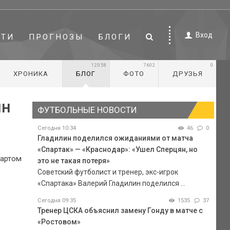
Вход
СТИ
ПРОГНОЗЫ
БЛОГИ
12058
7602
0
ХРОНИКА
БЛОГ
ФОТО
ДРУЗЬЯ
йн
ФУТБОЛЬНЫЕ НОВОСТИ
Сегодня 10:34
46
0
Гладилин поделился ожиданиями от матча
«Спартак» — «Краснодар»: «Ушел Сперцян, но
тартом
это не такая потеря»
Советский футболист и тренер, экс-игрок
«Спартака» Валерий Гладилин поделился ...
Сегодня 09:35
1535
37
Тренер ЦСКА объяснил замену Гонду в матче с
«Ростовом»