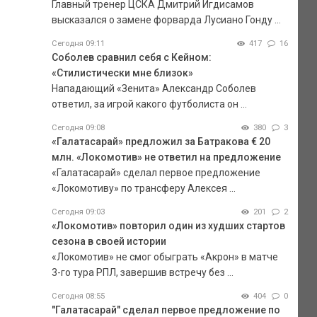
Главный тренер ЦСКА Дмитрий Игдисамов
высказался о замене форварда Лусиано Гонду ...
Сегодня 09:11
417
16
Соболев сравнил себя с Кейном:
«Стилистически мне близок»
Нападающий «Зенита» Александр Соболев
ответил, за игрой какого футболиста он ...
Сегодня 09:08
380
3
«Галатасарай» предложил за Батракова € 20
млн. «Локомотив» не ответил на предложение
«Галатасарай» сделал первое предложение
«Локомотиву» по трансферу Алексея ...
Сегодня 09:03
201
2
«Локомотив» повторил один из худших стартов
сезона в своей истории
«Локомотив» не смог обыграть «Акрон» в матче
3-го тура РПЛ, завершив встречу без ...
Сегодня 08:55
404
0
"Галатасарай" сделал первое предложение по