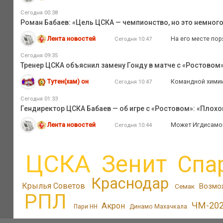
Сегодня 00:38
Роман Бабаев: «Цель ЦСКА — чемпионство, но это немного
Лента новостей
На его месте по
Сегодня 10:47
Сегодня 09:35
Тренер ЦСКА объяснил замену Гонду в матче с «Ростовом
Тутен(хам) он
Командной химии 
Сегодня 10:47
Сегодня 01:33
Гендиректор ЦСКА Бабаев — об игре с «Ростовом»: «Плох
Лента новостей
Может Игдисамов 
Сегодня 10:44
ЦСКА
Зенит
Спа
Краснодар
Крылья Советов
Возмо
Семак
РПЛ
ЧМ-20
Акрон
Пари НН
Динамо Махачкала