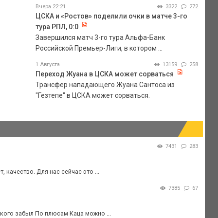
Вчера 22:21
3322
272
ЦСКА и «Ростов» поделили очки в матче 3-го
тура РПЛ, 0:0
Завершился матч 3-го тура Альфа-Банк
Российской Премьер-Лиги, в котором ...
1 Августа
13159
258
Переход Жуана в ЦСКА может сорваться
Трансфер нападающего Жуана Сантоса из
"Гезтепе" в ЦСКА может сорваться.
7431
283
, качество. Для нас сейчас это ...
7385
67
 кого забыл По плюсам Каца можно ...