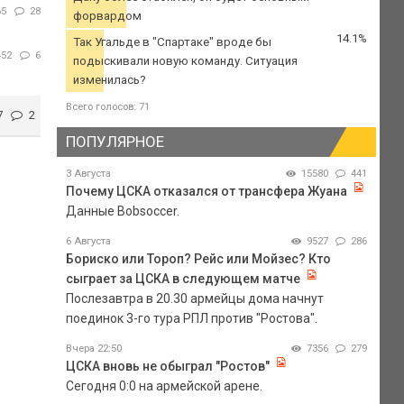
65
28
форвардом
14.1%
Так Угальде в "Спартаке" вроде бы
452
6
подыскивали новую команду. Ситуация
изменилась?
Всего голосов: 71
7
2
ПОПУЛЯРНОЕ
3 Августа
15580
441
Почему ЦСКА отказался от трансфера Жуана
Данные Bobsoccer.
6 Августа
9527
286
Бориско или Тороп? Рейс или Мойзес? Кто
сыграет за ЦСКА в следующем матче
Послезавтра в 20.30 армейцы дома начнут
поединок 3-го тура РПЛ против "Ростова".
Вчера 22:50
7356
279
ЦСКА вновь не обыграл "Ростов"
Сегодня 0:0 на армейской арене.