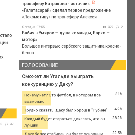
трансферу Батракова - источник
«Галатасарай» сделал первое предложение
«Локомотиву» по трансферу Алексея ...
Сегодня 07:55
327
2
Бабич: «Умяров — душа команды, Барко —
 стало
мотор»
ции.
Большое интервью сербского защитника красно-
белых
ах
ГОЛОСОВАНИЕ
Сможет ли Угальде выиграть
конкуренцию у Даку?
31%
Почему нет? Это футбол, в котором все
возможно
4.2%
Трудно сказать. Даку был хорош в "Рубине"
28.2%
Каждый будет стараться доказать, что он
40
37
лучший
22.5%
Даку более стабилен, он будет основным