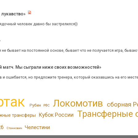
 лукавство»
рядочный человек давно бы застрелился))
»
не бывает на постоянной основе, бывает что не получается игра, бывают 
ой матч. Мы сыграли ниже своих возможностей»
и ошибается, но предложите тренера, который оказавшись на его месте 
ртак
Локомотив
сборная Р
Рубин
РФС
Трансферные 
Кубок России
жные трансферы
26
Челестини
Станкович