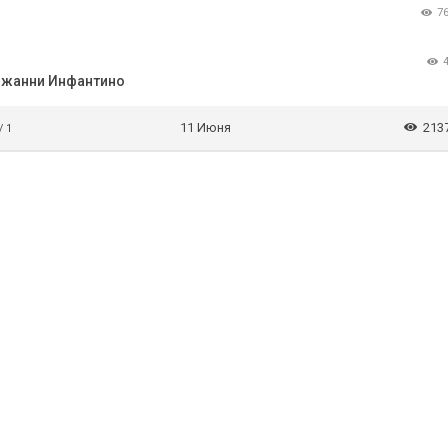
7
Джанни Инфантино
11 Июня
213
/ 1