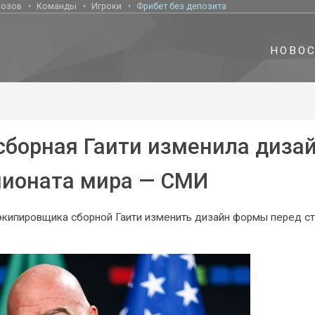
нозов
Команды
Игроки
Фрибет без депозита
НОВО
сборная Гаити изменила диза
пионата мира — СМИ
кипировщика сборной Гаити изменить дизайн формы перед с