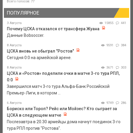
Всего голосов: 77
ПОПУЛЯРНОЕ
3 Августа
15855
441
Почему ЦСКА отказался от трансфера Жуана
Данные Bobsoccer.
8 Августа
9591
384
ЦСКА вновь не обыграл "Ростов"
Сегодня 0:0 на армейской арене.
8 Августа
3671
303
ЦСКА и «Ростов» поделили очки в матче 3-го тура РПЛ,
0:0
Завершился матч 3-го тура Альфа-Банк Российской
Премьер-Лиги, в котором ...
6 Августа
9749
286
Бориско или Тороп? Рейс или Мойзес? Кто сыграет за
ЦСКА в следующем матче
Послезавтра в 20.30 армейцы дома начнут поединок 3-го
тура РПЛ против "Ростова".