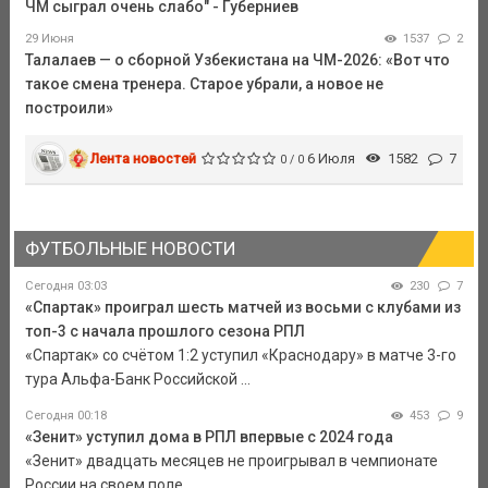
ЧМ сыграл очень слабо" - Губерниев
29 Июня
1537
2
Талалаев — о сборной Узбекистана на ЧМ-2026: «Вот что
такое смена тренера. Старое убрали, а новое не
построили»
Лента новостей
6 Июля
1582
7
0 / 0
ФУТБОЛЬНЫЕ НОВОСТИ
Сегодня 03:03
230
7
«Спартак» проиграл шесть матчей из восьми с клубами из
топ-3 с начала прошлого сезона РПЛ
«Спартак» со счётом 1:2 уступил «Краснодару» в матче 3-го
тура Альфа-Банк Российской ...
Сегодня 00:18
453
9
«Зенит» уступил дома в РПЛ впервые с 2024 года
«Зенит» двадцать месяцев не проигрывал в чемпионате
России на своем поле.