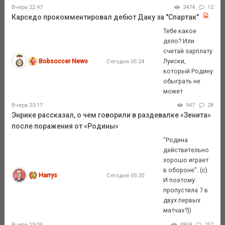
Вчера 22:47
3474
12
Карседо прокомментировал дебют Даку за "Спартак"
Тебе какое
дело? Или
считай зарплату
Bobsoccer News
Луиски,
Сегодня 05:24
который Родину
обыграть не
может
Вчера 23:17
947
28
Энрике рассказал, о чем говорили в раздевалке «Зенита»
после поражения от «Родины»
"Родина
действительно
хорошо играет
в обороне". (с)
Harrys
Сегодня 05:20
И поэтому
пропустила 7 в
двух первых
матчах?))
Вчера 19:05
4859
252