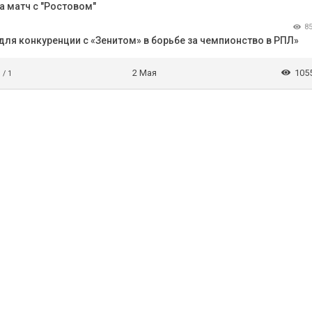
 матч с "Ростовом"
8
 для конкуренции с «Зенитом» в борьбе за чемпионство в РПЛ»
2 Мая
105
 / 1