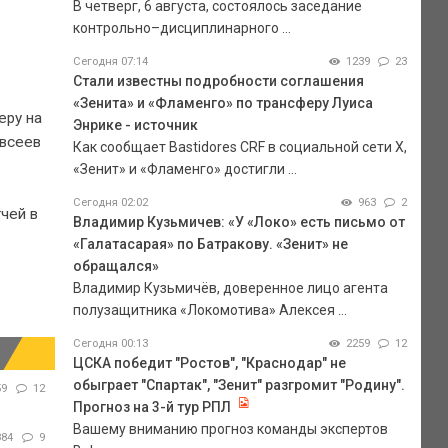
В четверг, 6 августа, состоялось заседание
контрольно–дисциплинарного ...
Сегодня 07:14
1239
23
Стали известны подробности соглашения
«Зенита» и «Фламенго» по трансферу Луиса
еру на
Энрике - источник
Евсеев
Как сообщает Bastidores CRF в социальной сети Х,
«Зенит» и «Фламенго» достигли ...
Сегодня 02:02
963
2
чей в
Владимир Кузьмичев: «У «Локо» есть письмо от
«Галатасарая» по Батракову. «Зенит» не
обращался»
Владимир Кузьмичёв, доверенное лицо агента
полузащитника «Локомотива» Алексея ...
Сегодня 00:13
2259
12
ЦСКА победит "Ростов", "Краснодар" не
обыграет "Спартак", "Зенит" разгромит "Родину".
59
12
Прогноз на 3-й тур РПЛ
Вашему вниманию прогноз команды экспертов
884
9