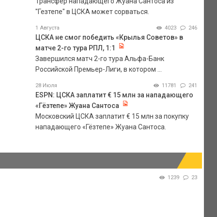
Трансфер нападающего Жуана Сантоса из
"Гезтепе" в ЦСКА может сорваться.
1 Августа
4023
246
ЦСКА не смог победить «Крылья Советов» в
матче 2-го тура РПЛ, 1:1
Завершился матч 2-го тура Альфа-Банк
Российской Премьер-Лиги, в котором ...
28 Июля
11781
241
ESPN: ЦСКА заплатит € 15 млн за нападающего
«Гёзтепе» Жуана Сантоса
Московский ЦСКА заплатит € 15 млн за покупку
нападающего «Гёзтепе» Жуана Сантоса.
1239
23