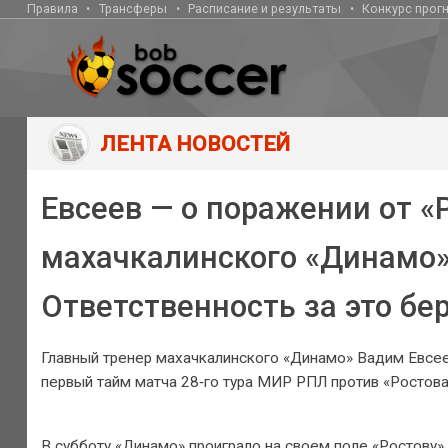
Правила
Трансферы
Расписание и результаты
Конкурс прог
ЛЕНТА НОВОСТЕЙ
Евсеев — о поражении от «
махачкалинского «Динамо» 
Ответственность за это бер
Главный тренер махачкалинского «Динамо» Вадим Евсеев
первый тайм матча 28‑го тура МИР РПЛ против «Ростова
В субботу «Динамо» проиграло на своем поле «Ростову» 