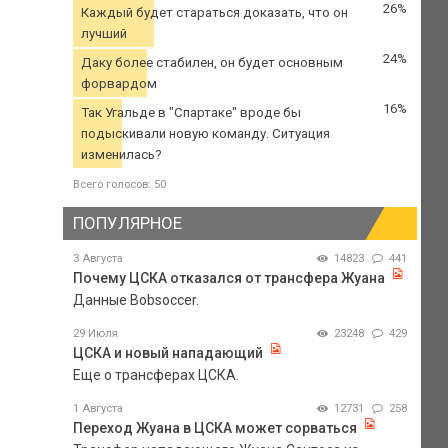
26%
Каждый будет стараться доказать, что он
лучший
24%
Даку более стабилен, он будет основным
форвардом
16%
Так Угальде в "Спартаке" вроде бы
подыскивали новую команду. Ситуация
изменилась?
Всего голосов: 50
ПОПУЛЯРНОЕ
3 Августа
14823
441
Почему ЦСКА отказался от трансфера Жуана
Данные Bobsoccer.
29 Июля
23248
429
ЦСКА и новый нападающий
Еще о трансферах ЦСКА.
1 Августа
12731
258
Переход Жуана в ЦСКА может сорваться