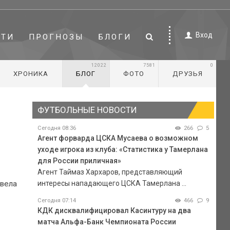
Вход
СТИ
ПРОГНОЗЫ
БЛОГИ
12022
7581
0
ХРОНИКА
БЛОГ
ФОТО
ДРУЗЬЯ
ФУТБОЛЬНЫЕ НОВОСТИ
Сегодня 08:36
266
5
Агент форварда ЦСКА Мусаева о возможном
уходе игрока из клуба: «Статистика у Тамерлана
для России приличная»
Агент Таймаз Хархаров, представляющий
интересы нападающего ЦСКА Тамерлана ...
овела
Сегодня 07:14
466
9
КДК дисквалифицировал Касинтуру на два
матча Альфа-Банк Чемпионата России