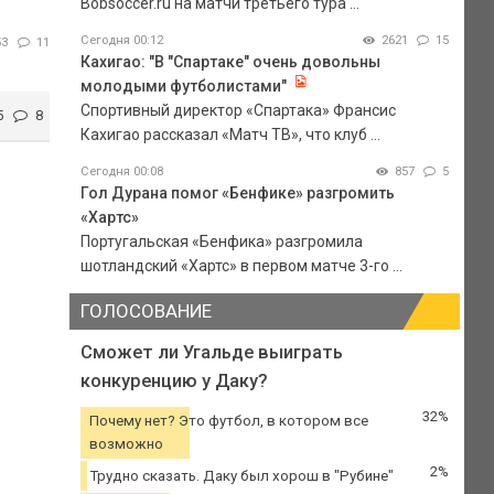
Bobsoccer.ru на матчи третьего тура ...
Сегодня 00:12
2621
15
53
11
Кахигао: "В "Спартаке" очень довольны
молодыми футболистами"
Спортивный директор «Спартака» Франсис
5
8
Кахигао рассказал «Матч ТВ», что клуб ...
Сегодня 00:08
857
5
Гол Дурана помог «Бенфике» разгромить
«Хартс»
Португальская «Бенфика» разгромила
шотландский «Хартс» в первом матче 3-го ...
ГОЛОСОВАНИЕ
Сможет ли Угальде выиграть
конкуренцию у Даку?
32%
Почему нет? Это футбол, в котором все
возможно
2%
Трудно сказать. Даку был хорош в "Рубине"