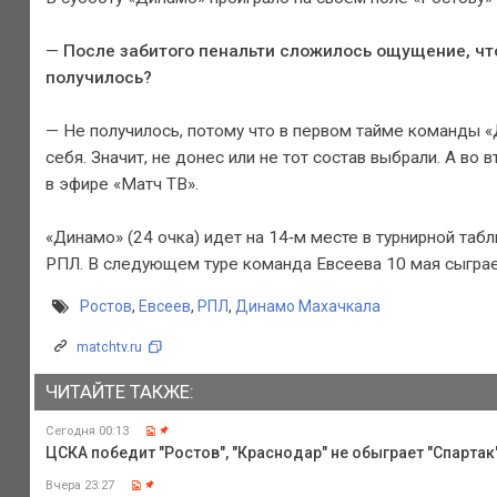
—
После забитого пенальти сложилось ощущение, что
получилось?
— Не получилось, потому что в первом тайме команды «Д
себя. Значит, не донес или не тот состав выбрали. А во
в эфире «Матч ТВ».
«Динамо» (24 очка) идет на 14‑м месте в турнирной таб
РПЛ. В следующем туре команда Евсеева 10 мая сыграе
Ростов
,
Евсеев
,
РПЛ
,
Динамо Махачкала
matchtv.ru
ЧИТАЙТЕ ТАКЖЕ:
Сегодня 00:13
ЦСКА победит "Ростов", "Краснодар" не обыграет "Спартак",
Вчера 23:27