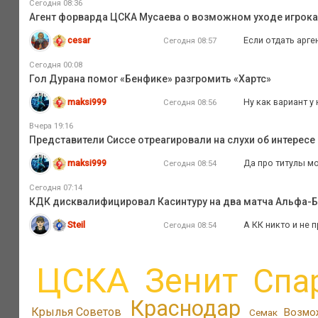
Сегодня 08:36
Агент форварда ЦСКА Мусаева о возможном уходе игрока и
cesar
Если отдать арген
Сегодня 08:57
Сегодня 00:08
Гол Дурана помог «Бенфике» разгромить «Хартс»
maksi999
Ну как вариант у
Сегодня 08:56
Вчера 19:16
Представители Сиссе отреагировали на слухи об интересе
maksi999
Да про титулы мо
Сегодня 08:54
Сегодня 07:14
КДК дисквалифицировал Касинтуру на два матча Альфа-
Steil
А КК никто и не 
Сегодня 08:54
ЦСКА
Зенит
Спа
Краснодар
Крылья Советов
Возмо
Семак