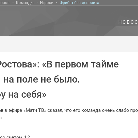
нозов
Команды
Игроки
Фрибет без депозита
НОВО
Ростова»: «В первом тайме
на поле не было.
у на себя»
 в эфире «Матч ТВ» сказал, что его команда очень слабо пр
».
со счетом 1:2.