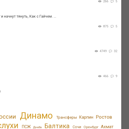
266
5
начнут тянуть, Как с Гайчем. ...
875
5
4749
32
466
9
ы
Динамо
оссии
Ростов
Трансферы
Карпин
слухи
Балтика
Ахмат
ПСЖ
Сочи
Оренбург
Дзюба