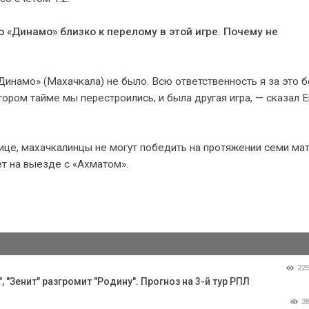
 «Динамо» близко к перелому в этой игре. Почему не
инамо» (Махачкала) не было. Всю ответственность я за это б
 втором тайме мы перестроились, и была другая игра, — сказал 
лице, махачкалинцы не могут победить на протяжении семи мат
т на выезде с «Ахматом».
22
 "Зенит" разгромит "Родину". Прогноз на 3-й тур РПЛ
3