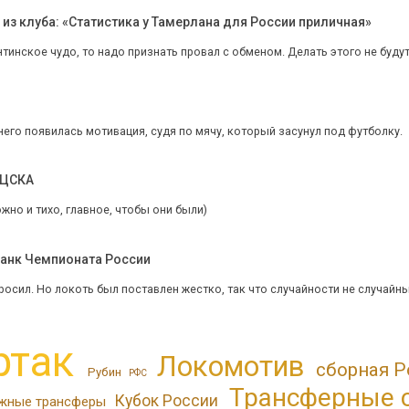
з клуба: «Статистика у Тамерлана для России приличная»
тинское чудо, то надо признать провал с обменом. Делать этого не будут и 
 него появилась мотивация, судя по мячу, который засунул под футболку.
 ЦСКА
жно и тихо, главное, чтобы они были)
Банк Чемпионата России
просил. Но локоть был поставлен жестко, так что случайности не случайн
ртак
Локомотив
сборная Р
Рубин
РФС
Трансферные 
Кубок России
жные трансферы