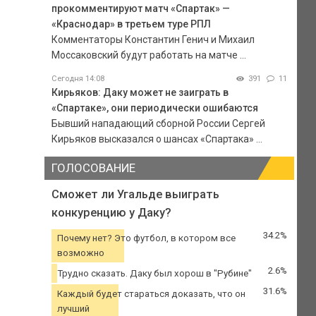
прокомментируют матч «Спартак» —
«Краснодар» в третьем туре РПЛ
Комментаторы Константин Генич и Михаил
Моссаковский будут работать на матче ...
Сегодня 14:08
391
11
Кирьяков: Даку может не заиграть в
«Спартаке», они периодически ошибаются
Бывший нападающий сборной России Сергей
Кирьяков высказался о шансах «Спартака» ...
ГОЛОСОВАНИЕ
Сможет ли Угальде выиграть
конкуренцию у Даку?
34.2%
Почему нет? Это футбол, в котором все
возможно
2.6%
Трудно сказать. Даку был хорош в "Рубине"
31.6%
Каждый будет стараться доказать, что он
лучший