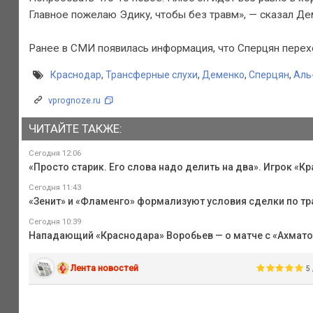
Главное пожелаю Эдику, чтобы без травм», — сказал Де
Ранее в СМИ появилась информация, что Сперцян перехо
Краснодар
,
Трансферные слухи
,
Деменко
,
Сперцян
,
Аль
vprognoze.ru
ЧИТАЙТЕ ТАКЖЕ:
Сегодня 12:06
«Просто старик. Его слова надо делить на два». Игрок «К
Сегодня 11:43
«Зенит» и «Фламенго» формализуют условия сделки по тра
Сегодня 10:39
Нападающий «Краснодара» Воробьев — о матче с «Ахматом
Лента новостей
5 