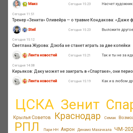
Макс
Насчет художник
Сегодня 15:23
Сегодня 11:51
Тренер «Зенита» Оливейра — о травме Кондакова: «Даже ф
Steil
Выложите другое 
Сегодня 15:23
Сегодня 15:12
Светлана Журова: Дзюба не станет играть за две копейки
Лента новостей
Так и ты не за и
Сегодня 15:21
Сегодня 14:08
Кирьяков: Даку может не заиграть в «Спартаке», они пер
Лента новостей
Как и в любом др
Сегодня 15:19
ЦСКА
Зенит
Спа
Краснодар
Крылья Советов
Возмо
Семак
РПЛ
ЧМ-20
Акрон
Пари НН
Динамо Махачкала