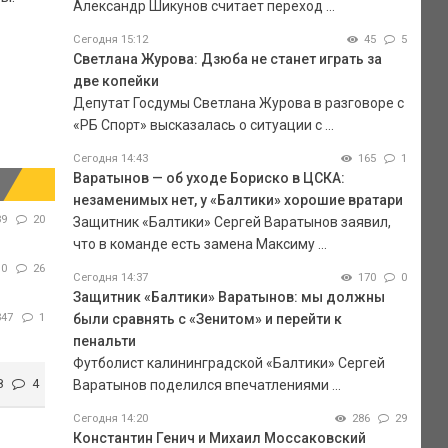
Александр Шикунов считает переход ...
Сегодня 15:12
45
5
Светлана Журова: Дзюба не станет играть за
две копейки
Депутат Госдумы Светлана Журова в разговоре с
«РБ Спорт» высказалась о ситуации с ...
Сегодня 14:43
165
1
Варатынов — об уходе Бориско в ЦСКА:
незаменимых нет, у «Балтики» хорошие вратари
89
20
Защитник «Балтики» Сергей Варатынов заявил,
что в команде есть замена Максиму ...
10
26
Сегодня 14:37
170
0
Защитник «Балтики» Варатынов: мы должны
347
1
были сравнять с «Зенитом» и перейти к
пенальти
Футболист калининградской «Балтики» Сергей
8
4
Варатынов поделился впечатлениями ...
Сегодня 14:20
286
29
Константин Генич и Михаил Моссаковский