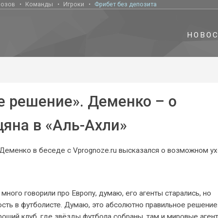
нозов
Команды
Игроки
Фрибет без депозита
НОВО
е решение». Деменко – о
яна в «Аль-Ахли»
Деменко в беседе с Vprognoze.ru высказался о возможном у
много говорили про Европу, думаю, его агенты старались, но
ость в футболисте. Думаю, это абсолютно правильное решение
роший клуб, где звёзды футбола собраны, там и мировые агент