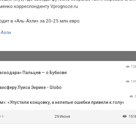
менко корреспонденту Vprognoze.ru.
дит в «Аль-Ахли» за 20-25 млн евро.
-Ахли
12
раснодара» Пальцев — о Бубнове
13
нсферу Луиса Энрике - Globo
»: «Упустили концовку, а нелепые ошибки привели к голу»
29 Июня
151
/ 1