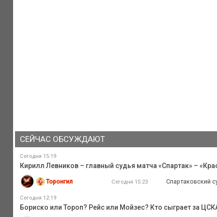
СЕЙЧАС ОБСУЖДАЮТ
Сегодня 15:19
Кирилл Левников – главный судья матча «Спартак» – «Кр
Торонгил
Спартаковский су
Сегодня 15:23
Сегодня 12:19
Бориско или Тороп? Рейс или Мойзес? Кто сыграет за ЦС