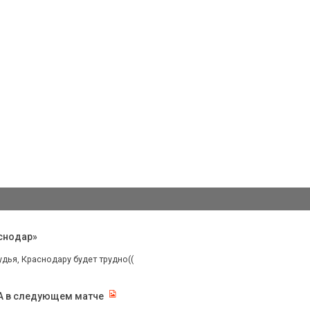
аснодар»
дья, Краснодару будет трудно((
КА в следующем матче