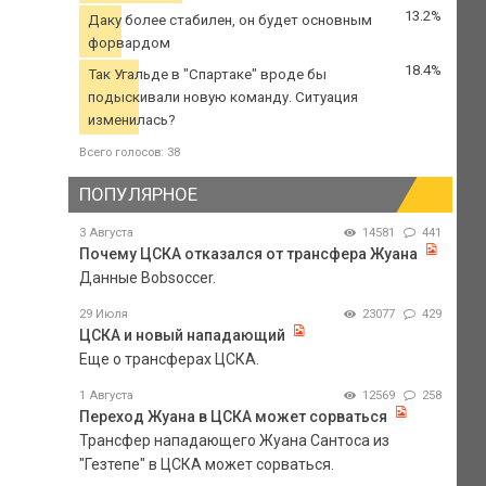
13.2%
Даку более стабилен, он будет основным
форвардом
18.4%
Так Угальде в "Спартаке" вроде бы
подыскивали новую команду. Ситуация
изменилась?
Всего голосов: 38
ПОПУЛЯРНОЕ
3 Августа
14581
441
Почему ЦСКА отказался от трансфера Жуана
Данные Bobsoccer.
29 Июля
23077
429
ЦСКА и новый нападающий
Еще о трансферах ЦСКА.
1 Августа
12569
258
Переход Жуана в ЦСКА может сорваться
Трансфер нападающего Жуана Сантоса из
"Гезтепе" в ЦСКА может сорваться.