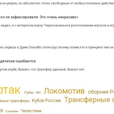
а не уверен, но абсолютно точно свободным от любых полезных действий
ол не зафиксировали. Это очень некрасиво»
видео, я с интересом изучу "первоначальное расположение игроков и игр
дею сидишь в Думе.Спасибо спонсору своему скажи,что в принципе там ок
иодически ошибаются
угом клубе, бывает, что трансфер удачный, бывает нет.
ртак
Локомотив
сборная Р
Рубин
РФС
Трансферные 
Кубок России
жные трансферы
26
Челестини
Станкович