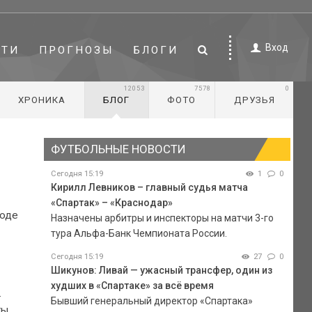
Вход
СТИ
ПРОГНОЗЫ
БЛОГИ
12053
7578
0
ХРОНИКА
БЛОГ
ФОТО
ДРУЗЬЯ
ФУТБОЛЬНЫЕ НОВОСТИ
Сегодня 15:19
1
0
Кирилл Левников – главный судья матча
«Спартак» – «Краснодар»
ходе
Назначены арбитры и инспекторы на матчи 3-го
тура Альфа-Банк Чемпионата России.
Сегодня 15:19
27
0
Шикунов: Ливай — ужасный трансфер, один из
худших в «Спартаке» за всё время
.
Бывший генеральный директор «Спартака»
ы.