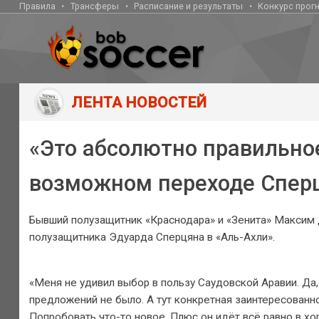
Правила
Трансферы
Расписание и результаты
Конкурс прог
ЛЕНТА НОВОСТЕЙ
«Это абсолютно правильно
возможном переходе Сперц
Бывший полузащитник «Краснодара» и «Зенита» Максим 
полузащитника Эдуарда Сперцяна в «Аль-Ахли».
«Меня не удивил выбор в пользу Саудовской Аравии. Да, 
предложений не было. А тут конкретная заинтересованн
Попробовать что-то новое. Плюс он идёт всё равно в хо