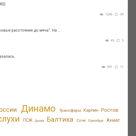
)))
1246
39
овые расстояния до мяча". На ...
45
5
азалась.
391
11
Динамо
оссии
Ростов
Трансферы
Карпин
слухи
Балтика
Ахмат
ПСЖ
Сочи
Оренбург
Дзюба