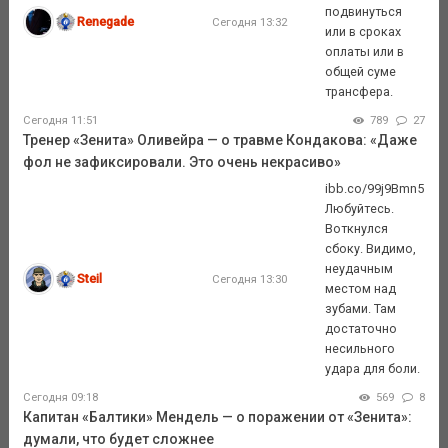
подвинуться
Renegade
Сегодня 13:32
или в сроках
оплаты или в
общей суме
трансфера.
Сегодня 11:51
789
27
Тренер «Зенита» Оливейра — о травме Кондакова: «Даже
фол не зафиксировали. Это очень некрасиво»
ibb.co/99j9Bmn5
Любуйтесь.
Воткнулся
сбоку. Видимо,
неудачным
Steil
Сегодня 13:30
местом над
зубами. Там
достаточно
несильного
удара для боли.
Сегодня 09:18
569
8
Капитан «Балтики» Мендель — о поражении от «Зенита»:
думали, что будет сложнее