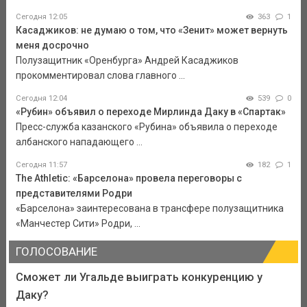
Сегодня 12:05
363
1
Касаджиков: не думаю о том, что «Зенит» может вернуть
меня досрочно
Полузащитник «Оренбурга» Андрей Касаджиков
прокомментировал слова главного ...
Сегодня 12:04
539
0
«Рубин» объявил о переходе Мирлинда Даку в «Спартак»
Пресс-служба казанского «Рубина» объявила о переходе
албанского нападающего ...
Сегодня 11:57
182
1
The Athletic: «Барселона» провела переговоры с
представителями Родри
«Барселона» заинтересована в трансфере полузащитника
«Манчестер Сити» Родри, ...
ГОЛОСОВАНИЕ
Сможет ли Угальде выиграть конкуренцию у
Даку?