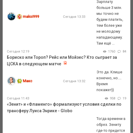
Зарплату
больше 3 млн.
мы точно не
maksi999
Сегодня 13:33
будем платить,
тем более уже
не молодому
нападающему.
Там ещё ...
Сегодня 12:19
1760
84
Бориско или Тороп? Рейс или Мойзес? Кто сыграет за
ЦСКА в следующем матче
Это да. Клише
конечно, но....
Макс
Сегодня 13:32
Время
покажет))
Сегодня 11:43
958
19
«Зенит» и «Фламенго» формализуют условия сделки по
трансферу Луиса Энрике - Globo
Тогда времени в
обрез. Зениту
где-то придется