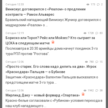
Сегодня 12:33
173
2
Винисиус договорился с «Реалом» о продлении
контракта — Рамон Альварес
Бразильский нападающий Винисиус Жуниор договорился с
мадридским «Реалом» о ...
Сегодня 12:19
1728
83
Бориско или Тороп? Рейс или Мойзес? Кто сыграет за
ЦСКА в следующем матче
Послезавтра в 20.30 армейцы дома начнут поединок 3-го
тура РПЛ против "Ростова".
Сегодня 12:06
780
15
«Просто старик. Его слова надо делить на два». Игрок
«Краснодара» Пальцев — о Бубнове
Защитник «Краснодара» Валентин Пальцев высказался о
предстоящем матче 3-го тура ...
Сегодня 12:06
1942
38
Мирлинд Даку — новый форвард «Спартака»
Красно-белые согласовали с «Рубином» условия перехода в
наш клуб нападающего ...