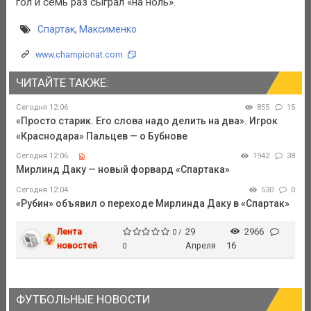
гол и семь раз сыграл «на ноль».
Спартак
,
Максименко
www.championat.com
ЧИТАЙТЕ ТАКЖЕ:
Сегодня 12:06
855
15
«Просто старик. Его слова надо делить на два». Игрок
«Краснодара» Пальцев — о Бубнове
Сегодня 12:06
1942
38
Мирлинд Даку — новый форвард «Спартака»
Сегодня 12:04
530
0
«Рубин» объявил о переходе Мирлинда Даку в «Спартак»
Лента
29
2966
0 /
новостей
Апреля
16
0
ФУТБОЛЬНЫЕ НОВОСТИ