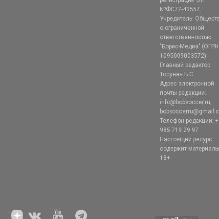
регистрации Эл
№ФС77-43557.
Учредитель: Общест
с ограниченной
ответственностью
"Борис-Медиа" (ОГРН
1095009003572)
Главный редактор:
Тосунян Б.С.
Адрес электронной
почты редакции:
info@bobsoccer.ru;
bobsoccerru@gmail.
Телефон редакции: +
985 719 29 97
Настоящий ресурс
содержит материал
18+