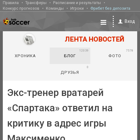
Правила
Трансферы
Расписание и результаты
Конкурс прогнозов
Команды
Игроки
Фрибет без депозита
Вход
ЛЕНТА НОВОСТЕЙ
12039
7578
ХРОНИКА
БЛОГ
ФОТО
0
ДРУЗЬЯ
Экс-тренер вратарей
«Спартака» ответил на
критику в адрес игры
Максименко