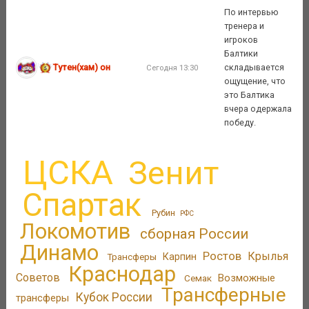
По интервью
тренера и
игроков
Балтики
Тутен(хам) он
складывается
Сегодня 13:30
ощущение, что
это Балтика
вчера одержала
победу.
ЦСКА
Зенит
Спартак
Рубин
РФС
Локомотив
сборная России
Динамо
Ростов
Крылья
Трансферы
Карпин
Краснодар
Советов
Возможные
Семак
Трансферные
Кубок России
трансферы