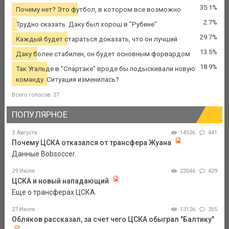
35.1%
Почему нет? Это футбол, в котором все возможно
2.7%
Трудно сказать. Даку был хорош в "Рубине"
29.7%
Каждый будет стараться доказать, что он лучший
13.5%
Даку более стабилен, он будет основным форвардом
18.9%
Так Угальде в "Спартаке" вроде бы подыскивали новую
команду. Ситуация изменилась?
Всего голосов: 37
ПОПУЛЯРНОЕ
3 Августа
14536
441
Почему ЦСКА отказался от трансфера Жуана
Данные Bobsoccer.
29 Июля
23046
429
ЦСКА и новый нападающий
Еще о трансферах ЦСКА.
27 Июля
13126
265
Обляков рассказал, за счет чего ЦСКА обыграл "Балтику"