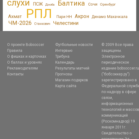
слухи
Балтика
ПСЖ
Сочи
Оренбург
Дзюба
РПЛ
Акрон
Ахмат
Пари НН
Динамо Махачкала
ЧМ-2026
Челестини
Станкович
О проекте Bobsoccer
Футбольные новости
© 2009 Все права
Правила
Интервью
защищены.
О фишках и карточках
Трибуна
Электронное
О баллах и уровнях
Календарь
периодическое
Рекламодателям
Результаты матчей
издание bobsoccer.r
Контакты
Прогнозы
("бобсоккер.ру")
Магазин подарков
зарегистрировано в
Карта сайта
Федеральной служб
по надзору в сфере
связи,
информационных
технологий и массо
коммуникаций
(Роскомнадзор) 19
января 2011г.
Свидетельство о