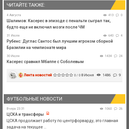
ЧИТАЙТЕ ТАКЖЕ:
4 Августа
413
0
Шалимов: Касерес в эпизоде с пенальти сыграл так,
будто еще не включил мозги после ЧМ
31 Июля
640
4
Рубенс: Дуглас Сантос был лучшим игроком сборной
Бразилии на чемпионате мира
30 Июля
1434
24
Касерес сравнил Мбаппе с Соболевым
Лента новостей
8 Июня
1486
9
0 / 0
ФУТБОЛЬНЫЕ НОВОСТИ
Вчера 23:31
1060
26
ЦСКА и трансферы
ЦСКА продолжает работу по центрфорварду, это главная
задача на текущее ...