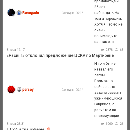
продавать,вы
25 лет
Renegade
наблюдать.На
Сегодня 00:15
том и порешим.
Хотя я что-то не
очень
понимаю,что
вас так эта ...
Вчера 17:17
2878
65
«Расинг» отклонил предложение ЦСКА по Мартирене
И то я бы не
назвал его
легом.
Возможно
сейчас есть
persey
Сегодня 00:14
задача развить
уже имеющихся
Гавриков, с
расчётом на
последующие ...
Вчера 23:31
1060
26
ЦСКА и трансферы