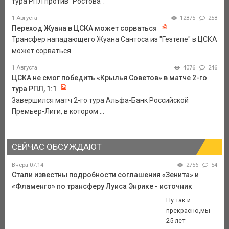
тура РПЛ против "Ростова".
1 Августа
12875
258
Переход Жуана в ЦСКА может сорваться
Трансфер нападающего Жуана Сантоса из "Гезтепе" в ЦСКА
может сорваться.
1 Августа
4076
246
ЦСКА не смог победить «Крылья Советов» в матче 2-го
тура РПЛ, 1:1
Завершился матч 2-го тура Альфа-Банк Российской
Премьер-Лиги, в котором ...
СЕЙЧАС ОБСУЖДАЮТ
Вчера 07:14
2756
54
Стали известны подробности соглашения «Зенита» и
«Фламенго» по трансферу Луиса Энрике - источник
Ну так и
прекрасно,мы
25 лет