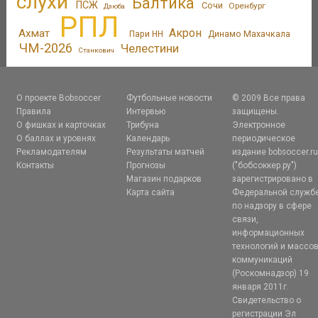
слухи
Балтика
ПСЖ
Сочи
Оренбург
Дзюба
РПЛ
Акрон
Ахмат
Пари НН
Динамо Махачкала
ЧМ-2026
Челестини
Станкович
О проекте Bobsoccer
Футбольные новости
© 2009 Все права
Правила
Интервью
защищены.
О фишках и карточках
Трибуна
Электронное
О баллах и уровнях
Календарь
периодическое
Рекламодателям
Результаты матчей
издание bobsoccer.r
Контакты
Прогнозы
("бобсоккер.ру")
Магазин подарков
зарегистрировано в
Карта сайта
Федеральной служб
по надзору в сфере
связи,
информационных
технологий и массо
коммуникаций
(Роскомнадзор) 19
января 2011г.
Свидетельство о
регистрации Эл