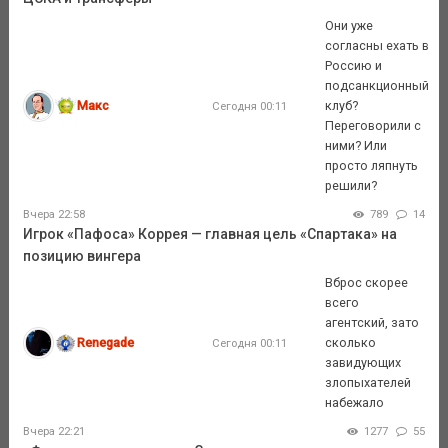
Они уже
согласны ехать в
Россию и
подсанкционный
Макс
клуб?
Сегодня 00:11
Переговорили с
ними? Или
просто ляпнуть
решили?
Вчера 22:58
789
14
Игрок «Пафоса» Коррея — главная цель «Спартака» на
позицию вингера
Вброс скорее
всего
агентский, зато
Renegade
сколько
Сегодня 00:11
завидующих
злопыхателей
набежало
Вчера 22:21
1277
55