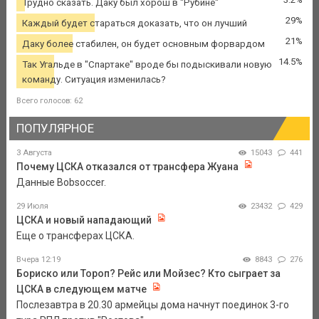
Трудно сказать. Даку был хорош в "Рубине"
29%
Каждый будет стараться доказать, что он лучший
21%
Даку более стабилен, он будет основным форвардом
14.5%
Так Угальде в "Спартаке" вроде бы подыскивали новую
команду. Ситуация изменилась?
Всего голосов: 62
ПОПУЛЯРНОЕ
3 Августа
15043
441
Почему ЦСКА отказался от трансфера Жуана
Данные Bobsoccer.
29 Июля
23432
429
ЦСКА и новый нападающий
Еще о трансферах ЦСКА.
Вчера 12:19
8843
276
Бориско или Тороп? Рейс или Мойзес? Кто сыграет за
ЦСКА в следующем матче
Послезавтра в 20.30 армейцы дома начнут поединок 3-го