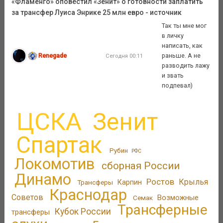
«Фламенго» оповестил «Зенит» о готовности заплатить
за трансфер Луиса Энрике 25 млн евро - источник
Так ты мне мог
в личку
написать, как
Renegade
раньше. А не
Сегодня 00:11
разводить лажу
и звать
подпевал)
ЦСКА
Зенит
Спартак
Рубин
РФС
Локомотив
сборная России
Динамо
Ростов
Крылья
Трансферы
Карпин
Краснодар
Советов
Возможные
Семак
Трансферные
Кубок России
трансферы