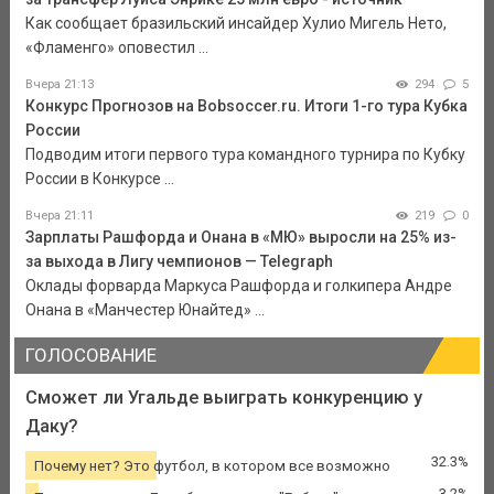
Как сообщает бразильский инсайдер Хулио Мигель Нето,
«Фламенго» оповестил ...
Вчера 21:13
294
5
Конкурс Прогнозов на Bobsoccer.ru. Итоги 1-го тура Кубка
России
Подводим итоги первого тура командного турнира по Кубку
России в Конкурсе ...
Вчера 21:11
219
0
Зарплаты Рашфорда и Онана в «МЮ» выросли на 25% из-
за выхода в Лигу чемпионов — Telegraph
Оклады форварда Маркуса Рашфорда и голкипера Андре
Онана в «Манчестер Юнайтед» ...
ГОЛОСОВАНИЕ
Сможет ли Угальде выиграть конкуренцию у
Даку?
32.3%
Почему нет? Это футбол, в котором все возможно
3.2%