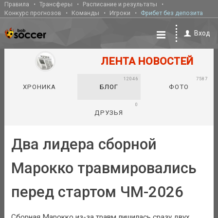
Правила
Трансферы
Расписание и результаты
Конкурс прогнозов
Команды
Игроки
Фрибет без депозита
Вход
ЛЕНТА НОВОСТЕЙ
12046
7587
ХРОНИКА
БЛОГ
ФОТО
0
ДРУЗЬЯ
Два лидера сборной
Марокко травмировались
перед стартом ЧМ-2026
Сборная Марокко из-за травм лишилась сразу двух