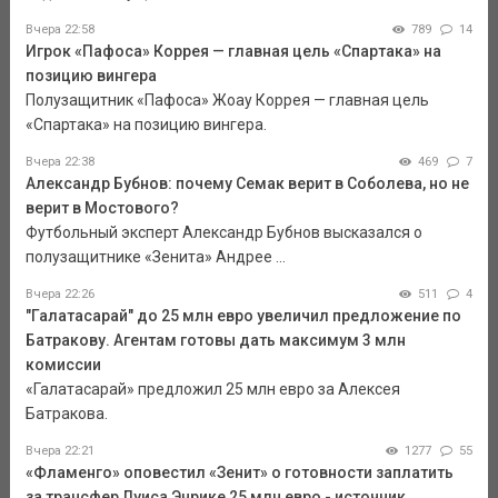
Вчера 22:58
789
14
Игрок «Пафоса» Коррея — главная цель «Спартака» на
позицию вингера
Полузащитник «Пафоса» Жоау Коррея — главная цель
«Спартака» на позицию вингера.
Вчера 22:38
469
7
Александр Бубнов: почему Семак верит в Соболева, но не
верит в Мостового?
Футбольный эксперт Александр Бубнов высказался о
полузащитнике «Зенита» Андрее ...
Вчера 22:26
511
4
"Галатасарай" до 25 млн евро увеличил предложение по
Батракову. Агентам готовы дать максимум 3 млн
комиссии
«Галатасарай» предложил 25 млн евро за Алексея
Батракова.
Вчера 22:21
1277
55
«Фламенго» оповестил «Зенит» о готовности заплатить
за трансфер Луиса Энрике 25 млн евро - источник