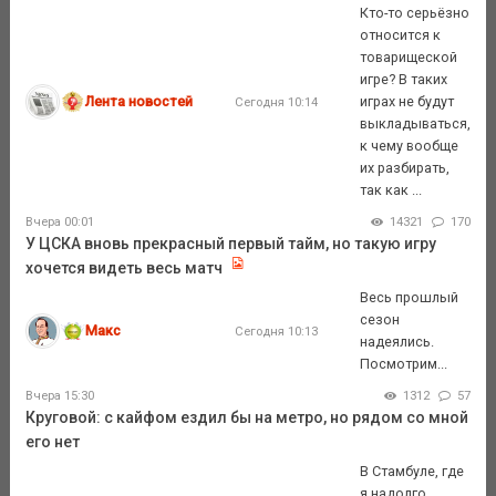
Кто-то серьёзно
относится к
товарищеской
игре? В таких
Лента новостей
играх не будут
Сегодня 10:14
выкладываться,
к чему вообще
их разбирать,
так как ...
Вчера 00:01
14321
170
У ЦСКА вновь прекрасный первый тайм, но такую игру
хочется видеть весь матч
Весь прошлый
сезон
Макс
Сегодня 10:13
надеялись.
Посмотрим...
Вчера 15:30
1312
57
Круговой: с кайфом ездил бы на метро, но рядом со мной
его нет
В Стамбуле, где
я надолго