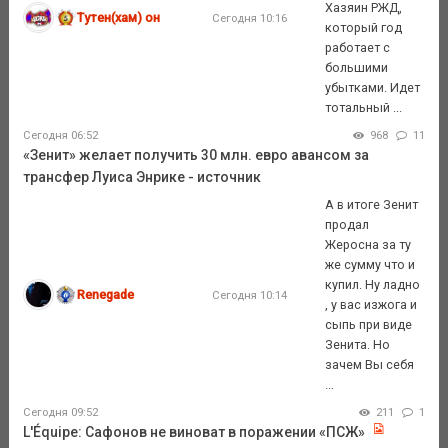
Хазяин РЖД,
Тутен(хам) он
Сегодня 10:16
который год
работает с
большими
убытками. Идет
тотальный ...
Сегодня 06:52
968
11
«Зенит» желает получить 30 млн. евро авансом за
трансфер Луиса Энрике - источник
А в итоге Зенит
продал
Жеросна за ту
же сумму что и
купил. Ну ладно
Renegade
Сегодня 10:14
, у вас изжога и
сыпь при виде
Зенита. Но
зачем Вы себя
...
Сегодня 09:52
211
1
L'Équipe: Сафонов не виноват в поражении «ПСЖ»