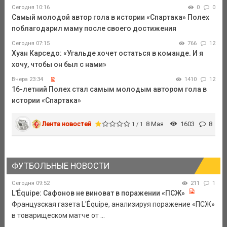
Сегодня 10:16
0
0
Самый молодой автор гола в истории «Спартака» Полех
поблагодарил маму после своего достижения
Сегодня 07:15
766
12
Хуан Карседо: «Угальде хочет остаться в команде. И я
хочу, чтобы он был с нами»
Вчера 23:34
1410
12
16-летний Полех стал самым молодым автором гола в
истории «Спартака»
Лента новостей
8 Мая
1603
8
1 / 1
ФУТБОЛЬНЫЕ НОВОСТИ
Сегодня 09:52
211
1
L'Équipe: Сафонов не виноват в поражении «ПСЖ»
Французская газета L'Équipe, анализируя поражение «ПСЖ»
в товарищеском матче от ...