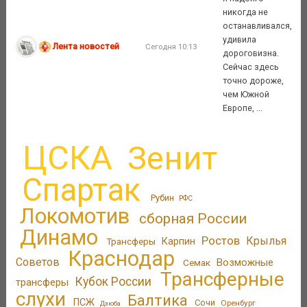
никогда не
останавливался,
удивила
Лента новостей
Сегодня 10:13
дороговизна.
Сейчас здесь
точно дороже,
чем Южной
Европе, ...
ЦСКА
Зенит
Спартак
Рубин
РФС
Локомотив
сборная России
Динамо
Ростов
Крылья
Трансферы
Карпин
Краснодар
Советов
Возможные
Семак
Трансферные
Кубок России
трансферы
слухи
Балтика
ПСЖ
Сочи
Оренбург
Дзюба