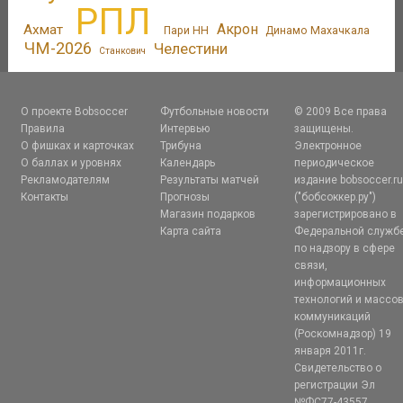
РПЛ
Акрон
Ахмат
Пари НН
Динамо Махачкала
ЧМ-2026
Челестини
Станкович
О проекте Bobsoccer
Футбольные новости
© 2009 Все права
Правила
Интервью
защищены.
О фишках и карточках
Трибуна
Электронное
О баллах и уровнях
Календарь
периодическое
Рекламодателям
Результаты матчей
издание bobsoccer.r
Контакты
Прогнозы
("бобсоккер.ру")
Магазин подарков
зарегистрировано в
Карта сайта
Федеральной служб
по надзору в сфере
связи,
информационных
технологий и массо
коммуникаций
(Роскомнадзор) 19
января 2011г.
Свидетельство о
регистрации Эл
№ФС77-43557.