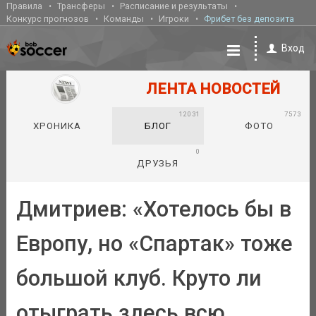
Правила
Трансферы
Расписание и результаты
Конкурс прогнозов
Команды
Игроки
Фрибет без депозита
Вход
ЛЕНТА НОВОСТЕЙ
12031
7573
ХРОНИКА
БЛОГ
ФОТО
0
ДРУЗЬЯ
Дмитриев: «Хотелось бы в
Европу, но «Спартак» тоже
большой клуб. Круто ли
отыграть здесь всю