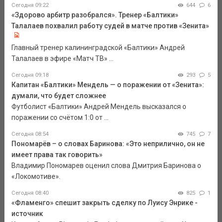
Сегодня 09:22
644
6
«Здорово арбитр разобрался». Тренер «Балтики»
Талалаев похвалил работу судей в матче против «Зенита»
Главный тренер калининградской «Балтики» Андрей
Талалаев в эфире «Матч ТВ» ...
Сегодня 09:18
293
5
Капитан «Балтики» Мендель — о поражении от «Зенита»:
думали, что будет сложнее
Футболист «Балтики» Андрей Мендель высказался о
поражении со счётом 1:0 от ...
Сегодня 08:54
745
7
Пономарёв – о словах Баринова: «Это неприлично, он не
имеет права так говорить»
Владимир Пономарев оценил слова Дмитрия Баринова о
«Локомотиве».
Сегодня 08:40
825
1
«Фламенго» спешит закрыть сделку по Луису Энрике -
источник