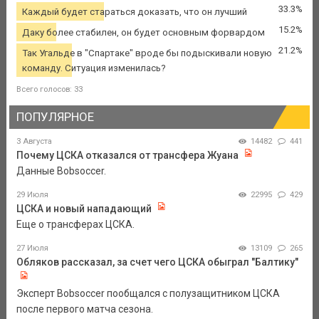
33.3%
Каждый будет стараться доказать, что он лучший
15.2%
Даку более стабилен, он будет основным форвардом
21.2%
Так Угальде в "Спартаке" вроде бы подыскивали новую
команду. Ситуация изменилась?
Всего голосов: 33
ПОПУЛЯРНОЕ
3 Августа
14482
441
Почему ЦСКА отказался от трансфера Жуана
Данные Bobsoccer.
29 Июля
22995
429
ЦСКА и новый нападающий
Еще о трансферах ЦСКА.
27 Июля
13109
265
Обляков рассказал, за счет чего ЦСКА обыграл "Балтику"
Эксперт Bobsoccer пообщался с полузащитником ЦСКА
после первого матча сезона.