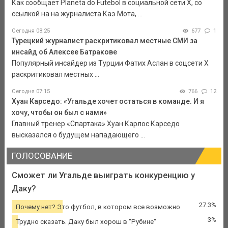
Как сообщает Planeta do Futebol в социальной сети Х, со
ссылкой на на журналиста Каэ Мота, ...
Сегодня 08:25
677
1
Турецкий журналист раскритиковал местные СМИ за
инсайд об Алексее Батракове
Популярный инсайдер из Турции Фатих Аслан в соцсети X
раскритиковал местных ...
Сегодня 07:15
766
12
Хуан Карседо: «Угальде хочет остаться в команде. И я
хочу, чтобы он был с нами»
Главный тренер «Спартака» Хуан Карлос Карседо
высказался о будущем нападающего ...
ГОЛОСОВАНИЕ
Сможет ли Угальде выиграть конкуренцию у
Даку?
27.3%
Почему нет? Это футбол, в котором все возможно
3%
Трудно сказать. Даку был хорош в "Рубине"