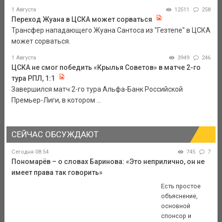
1 Августа
12511
258
Переход Жуана в ЦСКА может сорваться
Трансфер нападающего Жуана Сантоса из "Гезтепе" в ЦСКА
может сорваться.
1 Августа
3949
246
ЦСКА не смог победить «Крылья Советов» в матче 2-го
тура РПЛ, 1:1
Завершился матч 2-го тура Альфа-Банк Российской
Премьер-Лиги, в котором ...
СЕЙЧАС ОБСУЖДАЮТ
Сегодня 08:54
745
7
Пономарёв – о словах Баринова: «Это неприлично, он не
имеет права так говорить»
Есть простое
объяснение,
основной
спонсор и