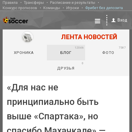
Правила
Трансферы
Расписание и результаты
Конкурс прогнозов
Команды
Игроки
Фрибет без депозита
Вход
ЛЕНТА НОВОСТЕЙ
12046
7587
ХРОНИКА
БЛОГ
ФОТО
0
ДРУЗЬЯ
«Для нас не
принципиально быть
выше «Спартака», но
спасибо Махачкале» —