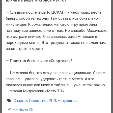
влиял на ваше итоговое место?
— Следили после игры [с ЦСКА] — у некоторых ребят
были с собой телефоны. Там оставались буквально
минута‑две. К сожалению, мы свою игру проиграли,
поэтому все зависело не от нас. Но спасибо Махачкале,
что сыграли вничью. Они спаслись сами — попали в
переходные матчи. Этот результат также позволил нам
занять третье место.
— Приятно быть выше «Спартака»?
— Не сказал бы, что это для нас принципиально. Самое
главное — удалось удержать третье место. А кто
оказался выше или ниже в таблице — уже не так важно,
— сказал Митрюшкин «Матч ТВ».
Спартак
,
Локомотив
,
РПЛ
,
Митрюшкин
matchtv.ru