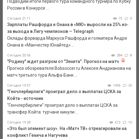
Подводим итоги первого тура командного турнира по Кубку
России в Конкурсе ...
Сегодня 21:11
75
0
Зарплаты Рашфорда и Онана в «МЮ» выросли на 25% из-
за выхода в Лигу чемпионов — Telegraph
Оклады форварда Маркуса Рашфорда и голкипера Андре
Онана в «Манчестер Юнайтед» ...
Сегодня 20:56
284
8
"Родину" ждет разгром от "Зенита". Прогноз на матч
Прогноз обозревателя Bobsoccer.ru Алексея Андрианова на
матч третьего тура Альфа-Банк ...
Сегодня 19:57
1406
20
"Генчлербирлиги" проиграл дело о выплатах ЦСКА за
Койта - источник
"Генчлербирлиги" проиграл дело о выплатах ЦСКА за
трансфер Койта: турчане кинули ...
Сегодня 19:28
672
10
«Это был элемент шоу». На «Матч ТВ» отреагировали на
конфликт Генича и Нагучева