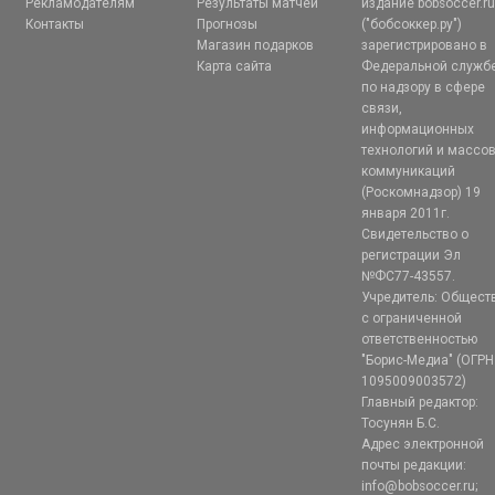
Рекламодателям
Результаты матчей
издание bobsoccer.r
Контакты
Прогнозы
("бобсоккер.ру")
Магазин подарков
зарегистрировано в
Карта сайта
Федеральной служб
по надзору в сфере
связи,
информационных
технологий и массо
коммуникаций
(Роскомнадзор) 19
января 2011г.
Свидетельство о
регистрации Эл
№ФС77-43557.
Учредитель: Общест
с ограниченной
ответственностью
"Борис-Медиа" (ОГРН
1095009003572)
Главный редактор:
Тосунян Б.С.
Адрес электронной
почты редакции:
info@bobsoccer.ru;