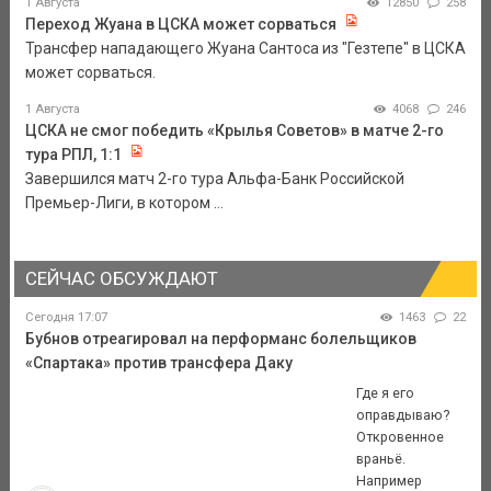
1 Августа
12850
258
Переход Жуана в ЦСКА может сорваться
Трансфер нападающего Жуана Сантоса из "Гезтепе" в ЦСКА
может сорваться.
1 Августа
4068
246
ЦСКА не смог победить «Крылья Советов» в матче 2-го
тура РПЛ, 1:1
Завершился матч 2-го тура Альфа-Банк Российской
Премьер-Лиги, в котором ...
СЕЙЧАС ОБСУЖДАЮТ
Сегодня 17:07
1463
22
Бубнов отреагировал на перформанс болельщиков
«Спартака» против трансфера Даку
Где я его
оправдываю?
Откровенное
враньё.
Например