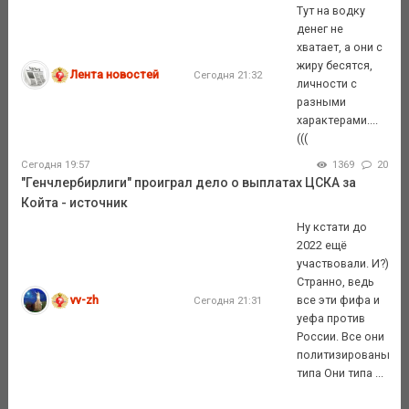
Тут на водку
денег не
хватает, а они с
жиру бесятся,
Лента новостей
Сегодня 21:32
личности с
разными
характерами....
(((
Сегодня 19:57
1369
20
"Генчлербирлиги" проиграл дело о выплатах ЦСКА за
Койта - источник
Ну кстати до
2022 ещё
участвовали. И?)
Странно, ведь
vv-zh
все эти фифа и
Сегодня 21:31
уефа против
России. Все они
политизированы
типа Они типа ...