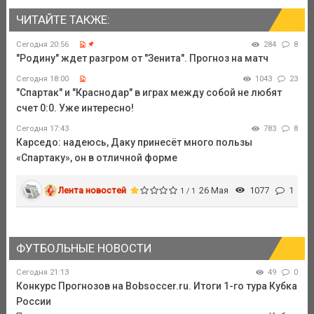
ЧИТАЙТЕ ТАКЖЕ:
Сегодня 20:56
284
8
"Родину" ждет разгром от "Зенита". Прогноз на матч
Сегодня 18:00
1043
23
"Спартак" и "Краснодар" в играх между собой не любят
счет 0:0. Уже интересно!
Сегодня 17:43
783
8
Карседо: надеюсь, Даку принесёт много пользы
«Спартаку», он в отличной форме
Лента новостей
26 Мая
1077
1
1 / 1
ФУТБОЛЬНЫЕ НОВОСТИ
Сегодня 21:13
49
0
Конкурс Прогнозов на Bobsoccer.ru. Итоги 1-го тура Кубка
России