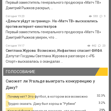
Первый заместитель генерального продюсера «Матч ТВ»
Дмитрий Рыжков раскрыл, ...
Сегодня 19:23
593
9
«Деньги уйдут за границу». На «Матч ТВ» высказались
против интернет-кинотеатров
Первый заместитель генерального продюсера «Матч ТВ»
Дмитрий Рыжков уверен, что ...
Сегодня 19:17
442
23
Светлана Журова: Возможно, Инфантино спасает ФИФА
Депутат Госдумы Светлана Журова в разговоре с «РБ
Спорт» высказалась о скандалах ...
ГОЛОСОВАНИЕ
Сможет ли Угальде выиграть конкуренцию у
Даку?
32.3%
Почему нет? Это футбол, в котором все возможно
3.2%
Трудно сказать. Даку был хорош в "Рубине"
29%
Каждый будет стараться доказать, что он лучший