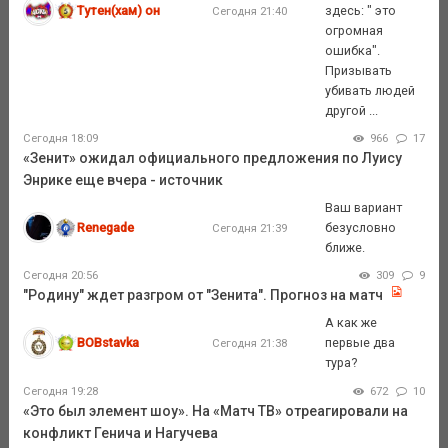
Тутен(хам) он
здесь: " это
Сегодня 21:40
огромная
ошибка".
Призывать
убивать людей
другой ...
Сегодня 18:09
966
17
«Зенит» ожидал официального предложения по Луису
Энрике еще вчера - источник
Ваш вариант
Renegade
безусловно
Сегодня 21:39
ближе.
Сегодня 20:56
309
9
"Родину" ждет разгром от "Зенита". Прогноз на матч
А как же
BOBstavka
первые два
Сегодня 21:38
тура?
Сегодня 19:28
672
10
«Это был элемент шоу». На «Матч ТВ» отреагировали на
конфликт Генича и Нагучева