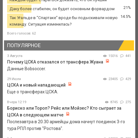
21%
Даку более стабилен, он будет основным форвардом
14.5%
Так Угальде в "Спартаке" вроде бы подыскивали новую
команду. Ситуация изменилась?
Всего голосов: 62
ПОПУЛЯРНОЕ
3 Августа
15016
441
Почему ЦСКА отказался от трансфера Жуана
Данные Bobsoccer.
29 Июля
23405
429
ЦСКА и новый нападающий
Еще о трансферах ЦСКА.
Вчера 12:19
8745
275
Бориско или Тороп? Рейс или Мойзес? Кто сыграет за
ЦСКА в следующем матче
Послезавтра в 20.30 армейцы дома начнут поединок 3-го
тура РПЛ против "Ростова".