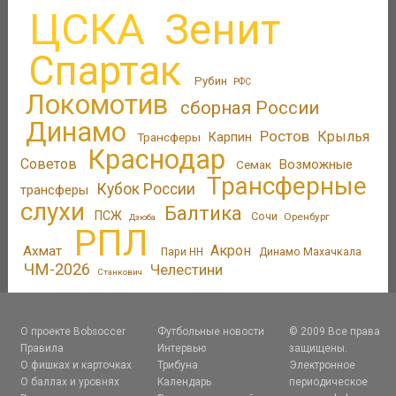
ЦСКА
Зенит
Спартак
Рубин
РФС
Локомотив
сборная России
Динамо
Ростов
Крылья
Трансферы
Карпин
Краснодар
Советов
Возможные
Семак
Трансферные
Кубок России
трансферы
слухи
Балтика
ПСЖ
Сочи
Оренбург
Дзюба
РПЛ
Акрон
Ахмат
Пари НН
Динамо Махачкала
ЧМ-2026
Челестини
Станкович
О проекте Bobsoccer
Футбольные новости
© 2009 Все права
Правила
Интервью
защищены.
О фишках и карточках
Трибуна
Электронное
О баллах и уровнях
Календарь
периодическое