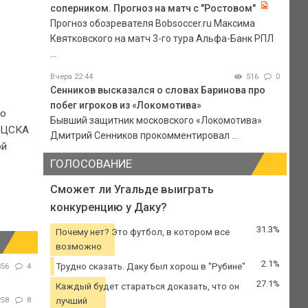
соперником. Прогноз на матч с "Ростовом"
Прогноз обозревателя Bobsoccer.ru Максима
Квятковского на матч 3-го тура Альфа-Банк РПЛ
...
Вчера 22:44
516
0
Сенников высказался о словах Баринова про
побег игроков из «Локомотива»
но
Бывший защитник московского «Локомотива»
я ЦСКА
Дмитрий Сенников прокомментировал ...
ой
ГОЛОСОВАНИЕ
Сможет ли Угальде выиграть
конкуренцию у Даку?
31.3%
Почему нет? Это футбол, в котором все
возможно
2.1%
Трудно сказать. Даку был хорош в "Рубине"
356
4
27.1%
Каждый будет стараться доказать, что он
258
8
лучший