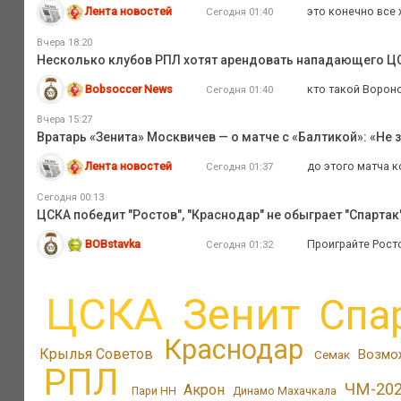
Лента новостей
это конечно все
Сегодня 01:40
Вчера 18:20
Несколько клубов РПЛ хотят арендовать нападающего Ц
Bobsoccer News
кто такой Вороно
Сегодня 01:40
Вчера 15:27
Вратарь «Зенита» Москвичев — о матче с «Балтикой»: «Не
Лента новостей
до этого матча к
Сегодня 01:37
Сегодня 00:13
ЦСКА победит "Ростов", "Краснодар" не обыграет "Спартак",
BOBstavka
Проиграйте Рост
Сегодня 01:32
ЦСКА
Зенит
Спа
Краснодар
Крылья Советов
Возмо
Семак
РПЛ
ЧМ-20
Акрон
Пари НН
Динамо Махачкала