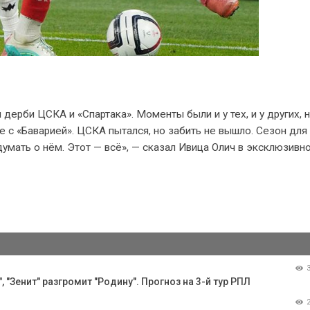
дерби ЦСКА и «Спартака». Моменты были и у тех, и у других, 
е с «Баварией». ЦСКА пытался, но забить не вышло. Сезон дл
умать о нём. Этот — всё», — сказал Ивица Олич в эксклюзивн
 "Зенит" разгромит "Родину". Прогноз на 3-й тур РПЛ