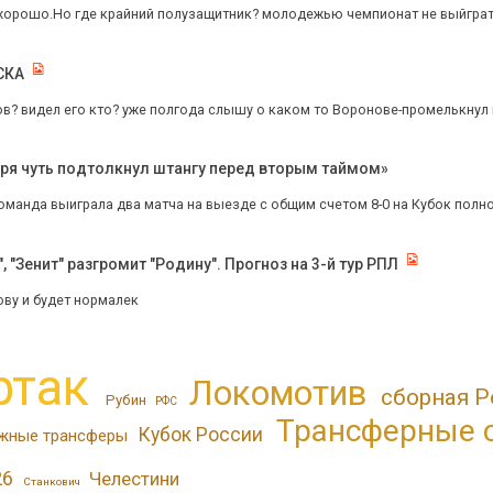
 хорошо.Но где крайний полузащитник? молодежью чемпионат не выйграт
СКА
в? видел его кто? уже полгода слышу о каком то Воронове-промелькнул па
 зря чуть подтолкнул штангу перед вторым таймом»
оманда выиграла два матча на выезде с общим счетом 8-0 на Кубок полно
 "Зенит" разгромит "Родину". Прогноз на 3-й тур РПЛ
ову и будет нормалек
ртак
Локомотив
сборная Р
Рубин
РФС
Трансферные 
Кубок России
жные трансферы
26
Челестини
Станкович