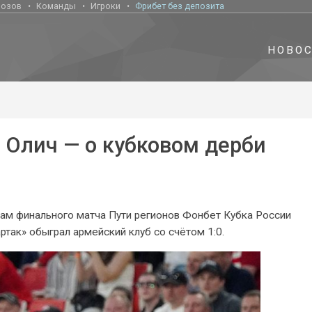
нозов
Команды
Игроки
Фрибет без депозита
НОВО
 Олич — о кубковом дерби
ам финального матча Пути регионов Фонбет Кубка России
ртак» обыграл армейский клуб со счётом 1:0.