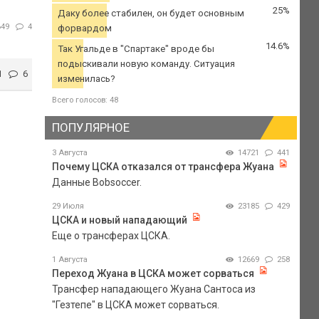
25%
Даку более стабилен, он будет основным
649
4
форвардом
14.6%
Так Угальде в "Спартаке" вроде бы
подыскивали новую команду. Ситуация
1
6
изменилась?
Всего голосов: 48
ПОПУЛЯРНОЕ
3 Августа
14721
441
Почему ЦСКА отказался от трансфера Жуана
Данные Bobsoccer.
29 Июля
23185
429
ЦСКА и новый нападающий
Еще о трансферах ЦСКА.
1 Августа
12669
258
Переход Жуана в ЦСКА может сорваться
Трансфер нападающего Жуана Сантоса из
"Гезтепе" в ЦСКА может сорваться.