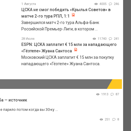
1 Августа
4005
246
ЦСКА не смог победить «Крылья Советов» в
матче 2-го тура РПЛ, 1:1
Завершился матч 2-го тура Альфа-Банк
Российской Премьер-Лиги, в котором ...
28 Июля
11740
241
ESPN: ЦСКА заплатит € 15 млн за нападающего
«Гёзтепе» Жуана Сантоса
Московский ЦСКА заплатит € 15 млн за покупку
нападающего «Гёзтепе» Жуана Сантоса.
1913
87
ба — источник
 парило потом когда вы 30-ку ...
251
8