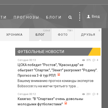
Вход
СТИ
ПРОГНОЗЫ
БЛОГИ
12063
7581
0
ХРОНИКА
БЛОГ
ФОТО
ДРУЗЬЯ
ФУТБОЛЬНЫЕ НОВОСТИ
Сегодня 00:13
375
4
ЦСКА победит "Ростов", "Краснодар" не
обыграет "Спартак", "Зенит" разгромит "Родину".
Прогноз на 3-й тур РПЛ
Вашему вниманию прогноз команды экспертов
Bobsoccer.ru на матчи третьего тура ...
Сегодня 00:12
251
8
Кахигао: "В "Спартаке" очень довольны
молодыми футболистами"