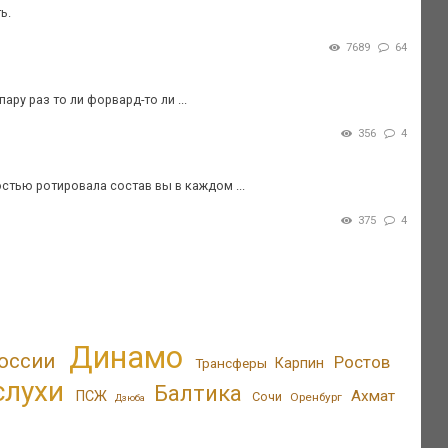
ь.
7689
64
ру раз то ли форвард-то ли ...
356
4
стью ротировала состав вы в каждом ...
375
4
Динамо
оссии
Ростов
Трансферы
Карпин
слухи
Балтика
Ахмат
ПСЖ
Сочи
Оренбург
Дзюба