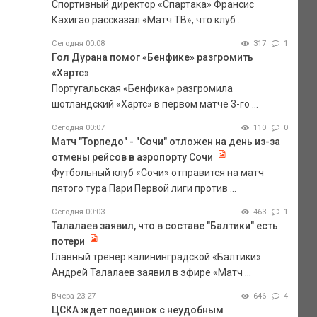
Спортивный директор «Спартака» Франсис
Кахигао рассказал «Матч ТВ», что клуб ...
Сегодня 00:08
317
1
Гол Дурана помог «Бенфике» разгромить
«Хартс»
Португальская «Бенфика» разгромила
шотландский «Хартс» в первом матче 3-го ...
Сегодня 00:07
110
0
Матч "Торпедо" - "Сочи" отложен на день из-за
отмены рейсов в аэропорту Сочи
Футбольный клуб «Сочи» отправится на матч
пятого тура Пари Первой лиги против ...
Сегодня 00:03
463
1
Талалаев заявил, что в составе "Балтики" есть
потери
Главный тренер калининградской «Балтики»
Андрей Талалаев заявил в эфире «Матч ...
Вчера 23:27
646
4
ЦСКА ждет поединок с неудобным