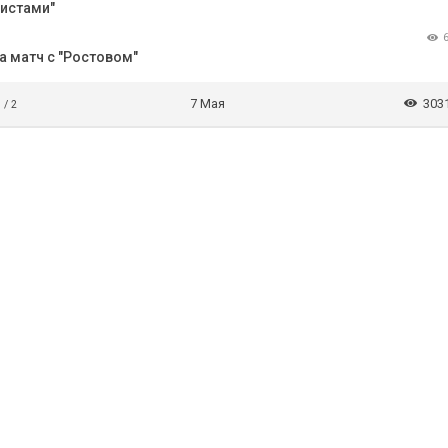
листами"
 матч с "Ростовом"
7 Мая
303
 / 2