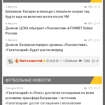
4 Августа
434
0
Шалимов: Касерес в эпизоде с пенальти сыграл так,
будто еще не включил мозги после ЧМ
4 Августа
875
4
Дьяков: ЦСКА обыграет «Локомотив» в FONBEТ Кубке
России
1 Августа
471
6
Дьяков: Батраков перерос уровень «Локомотива»,
«Галатасарай» будет шагом вперёд
Лента новостей
20 Июня
1263
0
1 / 1
ФУТБОЛЬНЫЕ НОВОСТИ
Сегодня 05:05
173
3
«Галатасарай» и «Локо» достигли соглашения по всем
условиям трансфера Батракова — источник
«Галатасарай» достиг соглашения с московским