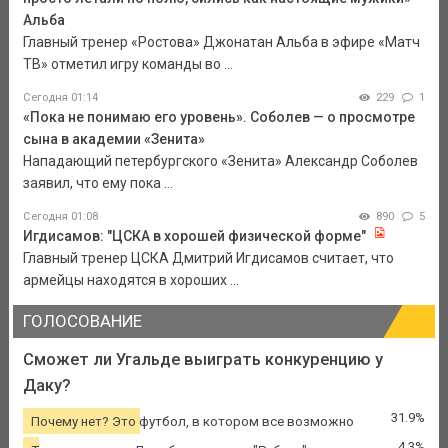
Альба
Главный тренер «Ростова» Джонатан Альба в эфире «Матч
ТВ» отметил игру команды во ...
Сегодня 01:14
229
1
«Пока не понимаю его уровень». Соболев — о просмотре
сына в академии «Зенита»
Нападающий петербургского «Зенита» Александр Соболев
заявил, что ему пока ...
Сегодня 01:08
890
5
Игдисамов: "ЦСКА в хорошей физической форме"
Главный тренер ЦСКА Дмитрий Игдисамов считает, что
армейцы находятся в хороших ...
ГОЛОСОВАНИЕ
Сможет ли Угальде выиграть конкуренцию у
Даку?
31.9%
Почему нет? Это футбол, в котором все возможно
4.3%