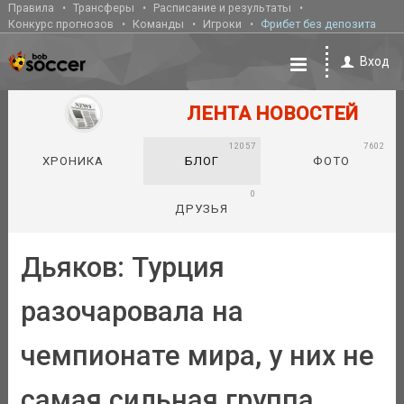
Правила
Трансферы
Расписание и результаты
Конкурс прогнозов
Команды
Игроки
Фрибет без депозита
Вход
ЛЕНТА НОВОСТЕЙ
12057
7602
ХРОНИКА
БЛОГ
ФОТО
0
ДРУЗЬЯ
Дьяков: Турция
разочаровала на
чемпионате мира, у них не
самая сильная группа