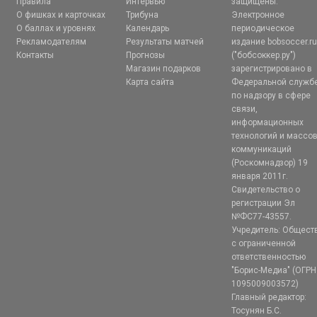
Правила
Интервью
защищены.
О фишках и карточках
Трибуна
Электронное
О баллах и уровнях
Календарь
периодическое
Рекламодателям
Результаты матчей
издание bobsoccer.r
Контакты
Прогнозы
("бобсоккер.ру")
Магазин подарков
зарегистрировано в
Карта сайта
Федеральной служб
по надзору в сфере
связи,
информационных
технологий и массо
коммуникаций
(Роскомнадзор) 19
января 2011г.
Свидетельство о
регистрации Эл
№ФС77-43557.
Учредитель: Общест
с ограниченной
ответственностью
"Борис-Медиа" (ОГРН
1095009003572)
Главный редактор:
Тосунян Б.С.