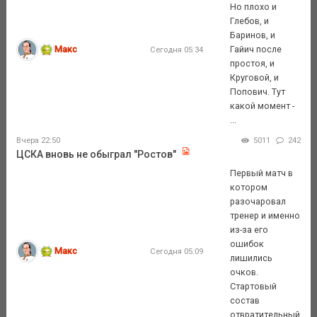
Но плохо и
Глебов, и
Баринов, и
Макс
Гайич после
Сегодня 05:34
простоя, и
Круговой, и
Попович. Тут
какой момент -
...
Вчера 22:50
5011
242
ЦСКА вновь не обыграл "Ростов"
Первый матч в
котором
разочаровал
тренер и именно
из-за его
ошибок
Макс
Сегодня 05:09
лишились
очков.
Стартовый
состав
отвратительный,