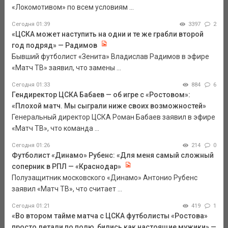
«Локомотивом» по всем условиям ...
Сегодня 01:39
3397
2
«ЦСКА может наступить на одни и те же грабли второй
год подряд» — Радимов
Бывший футболист «Зенита» Владислав Радимов в эфире
«Матч ТВ» заявил, что замены ...
Сегодня 01:33
884
6
Гендиректор ЦСКА Бабаев — об игре с «Ростовом»:
«Плохой матч. Мы сыграли ниже своих возможностей»
Генеральный директор ЦСКА Роман Бабаев заявил в эфире
«Матч ТВ», что команда ...
Сегодня 01:26
214
0
Футболист «Динамо» Рубенс: «Для меня самый сложный
соперник в РПЛ — «Краснодар»
Полузащитник московского «Динамо» Антонио Рубенс
заявил «Матч ТВ», что считает ...
Сегодня 01:21
419
1
«Во втором тайме матча с ЦСКА футболисты «Ростова»
просто летали по полю, бились как настоящие мужики» —