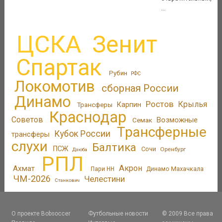
...
ЦСКА
Зенит
Спартак
Рубин
РФС
Локомотив
сборная России
Динамо
Ростов
Крылья
Трансферы
Карпин
Краснодар
Советов
Возможные
Семак
Трансферные
Кубок России
трансферы
слухи
Балтика
ПСЖ
Сочи
Оренбург
Дзюба
РПЛ
Акрон
Ахмат
Пари НН
Динамо Махачкала
ЧМ-2026
Челестини
Станкович
О проекте Bobsoccer
Футбольные новости
© 2009 Все права