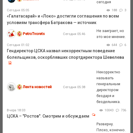
сегодня
Сегодня 05:05
188
3
«Галатасарай» и «Локо» достигли соглашения по всем
условиям трансфера Батракова — источник
Не заиграет, но
PetroTvorets
Сегодня 05:46
это мое мнение.
Сегодня 01:02
644
6
Гендиректор ЦСКА назвал некорректным поведение
болельщиков, оскорблявших спортдиректора Шевелева
Некорректно
называть
генеральным
Лента новостей
Сегодня 05:38
директором
бездаря и
бездельника.
Вчера 18:03
10043
736
ЦСКА – "Ростов". Смотрим и обсуждаем
Разверну.
Плохо, конечно.