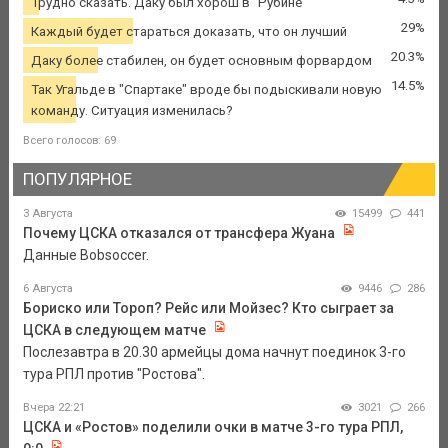
Трудно сказать. Даку был хорош в "Рубине"
29%
Каждый будет стараться доказать, что он лучший
20.3%
Даку более стабилен, он будет основным форвардом
14.5%
Так Угальде в "Спартаке" вроде бы подыскивали новую
команду. Ситуация изменилась?
Всего голосов: 69
ПОПУЛЯРНОЕ
3 Августа
15499
441
Почему ЦСКА отказался от трансфера Жуана
Данные Bobsoccer.
6 Августа
9446
286
Бориско или Тороп? Рейс или Мойзес? Кто сыграет за
ЦСКА в следующем матче
Послезавтра в 20.30 армейцы дома начнут поединок 3-го
тура РПЛ против "Ростова".
Вчера 22:21
3021
266
ЦСКА и «Ростов» поделили очки в матче 3-го тура РПЛ,