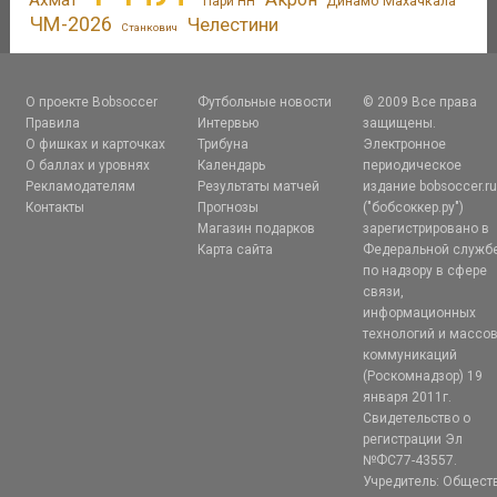
Динамо Махачкала
Пари НН
ЧМ-2026
Челестини
Станкович
О проекте Bobsoccer
Футбольные новости
© 2009 Все права
Правила
Интервью
защищены.
О фишках и карточках
Трибуна
Электронное
О баллах и уровнях
Календарь
периодическое
Рекламодателям
Результаты матчей
издание bobsoccer.r
Контакты
Прогнозы
("бобсоккер.ру")
Магазин подарков
зарегистрировано в
Карта сайта
Федеральной служб
по надзору в сфере
связи,
информационных
технологий и массо
коммуникаций
(Роскомнадзор) 19
января 2011г.
Свидетельство о
регистрации Эл
№ФС77-43557.
Учредитель: Общест