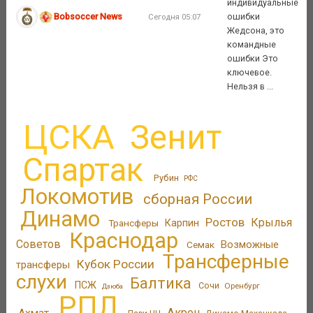
индивидуальные
Bobsoccer News
ошибки
Сегодня 05:07
Жедсона, это
командные
ошибки Это
ключевое.
Нельзя в ...
ЦСКА
Зенит
Спартак
Рубин
РФС
Локомотив
сборная России
Динамо
Ростов
Крылья
Трансферы
Карпин
Краснодар
Советов
Возможные
Семак
Трансферные
Кубок России
трансферы
слухи
Балтика
ПСЖ
Сочи
Оренбург
Дзюба
РПЛ
Акрон
Ахмат