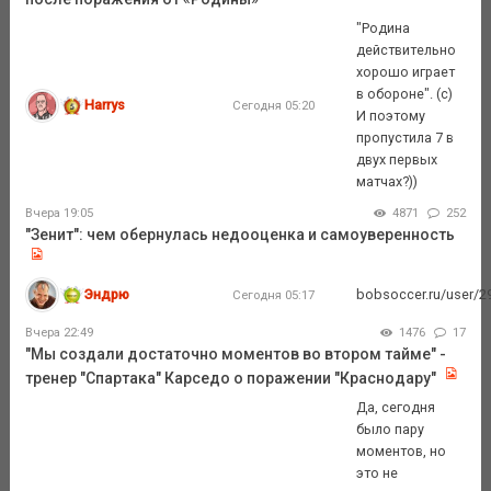
"Родина
действительно
хорошо играет
в обороне". (с)
Harrys
Сегодня 05:20
И поэтому
пропустила 7 в
двух первых
матчах?))
Вчера 19:05
4871
252
"Зенит": чем обернулась недооценка и самоуверенность
Эндрю
bobsoccer.ru/user/29
Сегодня 05:17
Вчера 22:49
1476
17
"Мы создали достаточно моментов во втором тайме" -
тренер "Спартака" Карседо о поражении "Краснодару"
Да, сегодня
было пару
моментов, но
это не