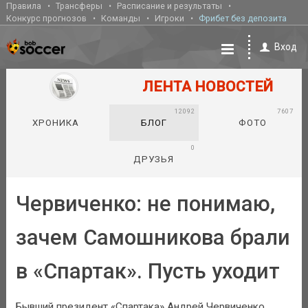
Правила
Трансферы
Расписание и результаты
Конкурс прогнозов
Команды
Игроки
Фрибет без депозита
Вход
ЛЕНТА НОВОСТЕЙ
12092
7607
ХРОНИКА
БЛОГ
ФОТО
0
ДРУЗЬЯ
Червиченко: не понимаю,
зачем Самошникова брали
в «Спартак». Пусть уходит
Бывший президент «Спартака» Андрей Червиченко