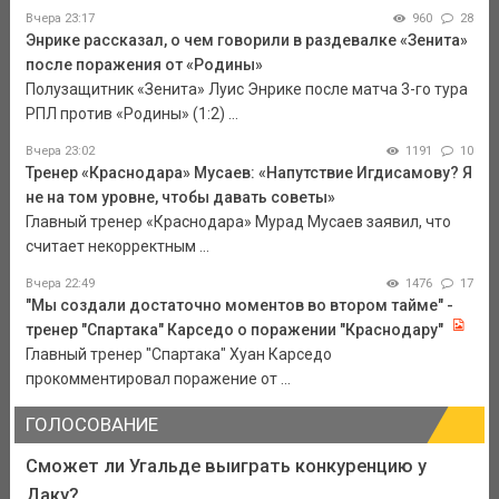
Вчера 23:17
960
28
Энрике рассказал, о чем говорили в раздевалке «Зенита»
после поражения от «Родины»
Полузащитник «Зенита» Луис Энрике после матча 3-го тура
РПЛ против «Родины» (1:2) ...
Вчера 23:02
1191
10
Тренер «Краснодара» Мусаев: «Напутствие Игдисамову? Я
не на том уровне, чтобы давать советы»
Главный тренер «Краснодара» Мурад Мусаев заявил, что
считает некорректным ...
Вчера 22:49
1476
17
"Мы создали достаточно моментов во втором тайме" -
тренер "Спартака" Карседо о поражении "Краснодару"
Главный тренер "Спартака" Хуан Карседо
прокомментировал поражение от ...
ГОЛОСОВАНИЕ
Сможет ли Угальде выиграть конкуренцию у
Даку?