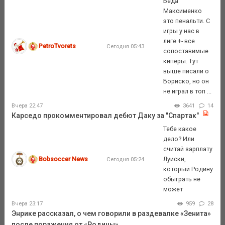
Беда
Максименко
это пенальти. С
игры у нас в
лиге +- все
PetroTvorets
Сегодня 05:43
сопоставимые
киперы. Тут
выше писали о
Бориско, но он
не играл в топ ...
Вчера 22:47
3641
14
Карседо прокомментировал дебют Даку за "Спартак"
Тебе какое
дело? Или
считай зарплату
Bobsoccer News
Луиски,
Сегодня 05:24
который Родину
обыграть не
может
Вчера 23:17
959
28
Энрике рассказал, о чем говорили в раздевалке «Зенита»
после поражения от «Родины»