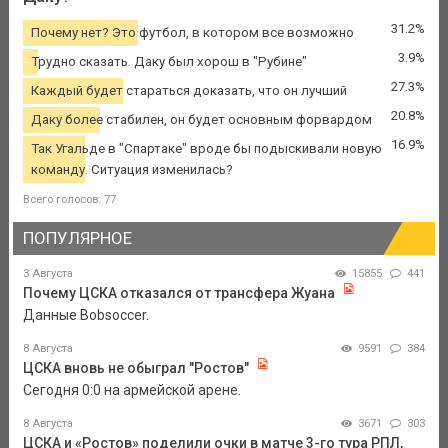
31.2%
Почему нет? Это футбол, в котором все возможно
3.9%
Трудно сказать. Даку был хорош в "Рубине"
27.3%
Каждый будет стараться доказать, что он лучший
20.8%
Даку более стабилен, он будет основным форвардом
16.9%
Так Угальде в "Спартаке" вроде бы подыскивали новую
команду. Ситуация изменилась?
Всего голосов: 77
ПОПУЛЯРНОЕ
3 Августа
15855
441
Почему ЦСКА отказался от трансфера Жуана
Данные Bobsoccer.
8 Августа
9591
384
ЦСКА вновь не обыграл "Ростов"
Сегодня 0:0 на армейской арене.
8 Августа
3671
303
ЦСКА и «Ростов» поделили очки в матче 3-го тура РПЛ,