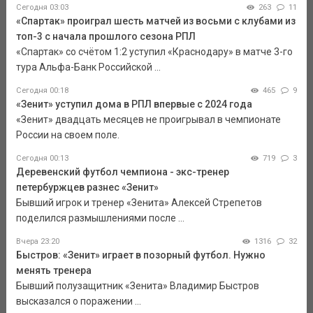
Сегодня 03:03
263
11
«Спартак» проиграл шесть матчей из восьми с клубами из
топ-3 с начала прошлого сезона РПЛ
«Спартак» со счётом 1:2 уступил «Краснодару» в матче 3-го
тура Альфа-Банк Российской ...
Сегодня 00:18
465
9
«Зенит» уступил дома в РПЛ впервые с 2024 года
«Зенит» двадцать месяцев не проигрывал в чемпионате
России на своем поле.
Сегодня 00:13
719
3
Деревенский футбол чемпиона - экс-тренер
петербуржцев разнес «Зенит»
Бывший игрок и тренер «Зенита» Алексей Стрепетов
поделился размышлениями после ...
Вчера 23:20
1316
32
Быстров: «Зенит» играет в позорный футбол. Нужно
менять тренера
Бывший полузащитник «Зенита» Владимир Быстров
высказался о поражении ...