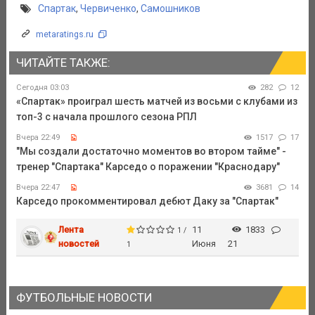
Спартак
,
Червиченко
,
Самошников
metaratings.ru
ЧИТАЙТЕ ТАКЖЕ:
Сегодня 03:03
282
12
«Спартак» проиграл шесть матчей из восьми с клубами из
топ-3 с начала прошлого сезона РПЛ
Вчера 22:49
1517
17
"Мы создали достаточно моментов во втором тайме" -
тренер "Спартака" Карседо о поражении "Краснодару"
Вчера 22:47
3681
14
Карседо прокомментировал дебют Даку за "Спартак"
Лента
11
1833
1 /
новостей
Июня
21
1
ФУТБОЛЬНЫЕ НОВОСТИ