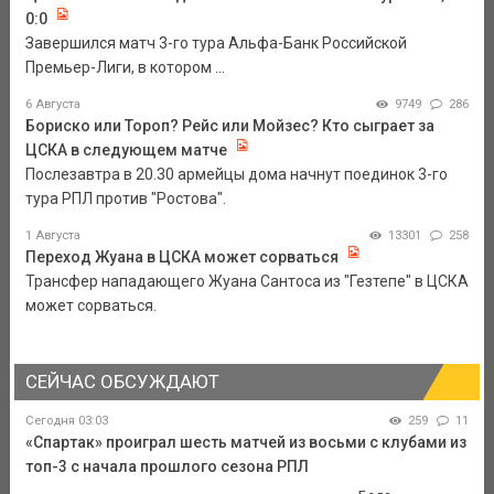
0:0
Завершился матч 3-го тура Альфа-Банк Российской
Премьер-Лиги, в котором ...
6 Августа
9749
286
Бориско или Тороп? Рейс или Мойзес? Кто сыграет за
ЦСКА в следующем матче
Послезавтра в 20.30 армейцы дома начнут поединок 3-го
тура РПЛ против "Ростова".
1 Августа
13301
258
Переход Жуана в ЦСКА может сорваться
Трансфер нападающего Жуана Сантоса из "Гезтепе" в ЦСКА
может сорваться.
СЕЙЧАС ОБСУЖДАЮТ
Сегодня 03:03
259
11
«Спартак» проиграл шесть матчей из восьми с клубами из
топ-3 с начала прошлого сезона РПЛ