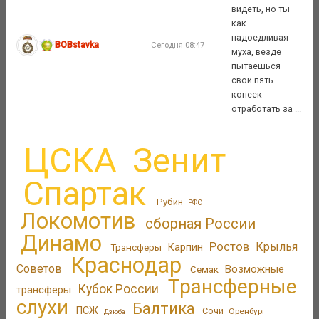
видеть, но ты
как
надоедливая
BOBstavka
Сегодня 08:47
муха, везде
пытаешься
свои пять
копеек
отработать за ...
ЦСКА
Зенит
Спартак
Рубин
РФС
Локомотив
сборная России
Динамо
Ростов
Крылья
Трансферы
Карпин
Краснодар
Советов
Возможные
Семак
Трансферные
Кубок России
трансферы
слухи
Балтика
ПСЖ
Сочи
Оренбург
Дзюба