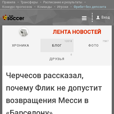
Правила
Трансферы
Расписание и результаты
Конкурс прогнозов
Команды
Игроки
Фрибет без депозита
Вход
ЛЕНТА НОВОСТЕЙ
12018
7587
ХРОНИКА
БЛОГ
ФОТО
0
ДРУЗЬЯ
Черчесов рассказал,
почему Флик не допустит
возвращения Месси в
«Барселону»