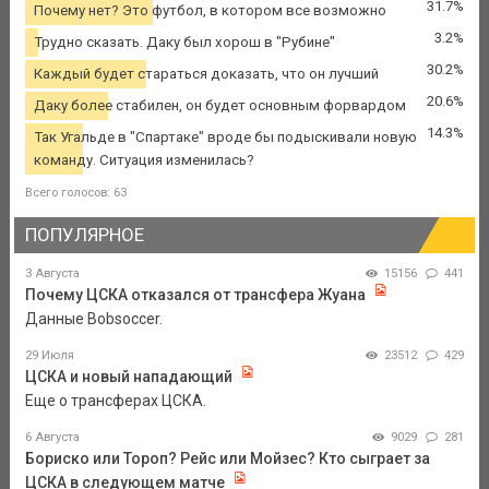
31.7%
Почему нет? Это футбол, в котором все возможно
3.2%
Трудно сказать. Даку был хорош в "Рубине"
30.2%
Каждый будет стараться доказать, что он лучший
20.6%
Даку более стабилен, он будет основным форвардом
14.3%
Так Угальде в "Спартаке" вроде бы подыскивали новую
команду. Ситуация изменилась?
Всего голосов: 63
ПОПУЛЯРНОЕ
3 Августа
15156
441
Почему ЦСКА отказался от трансфера Жуана
Данные Bobsoccer.
29 Июля
23512
429
ЦСКА и новый нападающий
Еще о трансферах ЦСКА.
6 Августа
9029
281
Бориско или Тороп? Рейс или Мойзес? Кто сыграет за
ЦСКА в следующем матче