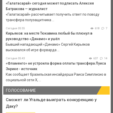
«Галатасарай» сегодня может подписать Алексея
Батракова — журналист
«Галатасарай» рассчитывает получить ответ по поводу
трансфера полузащитника ...
Сегодня 05:55
618
7
Кирьяков: на месте Тюкавина любый бы плюнул в
руководство «Динамо» и ушёл
Бывший нападающий «Динамо» Сергей Кирьяков
высказался об игре форварда ...
Сегодня 05:43
637
14
«Фламенго» не устроила форма оплаты трансфера Луиса
Энрике - источник
Как сообщает бразильская инсайдерша Раиса Симплисио в
социальной сети Х, ...
ГОЛОСОВАНИЕ
Сможет ли Угальде выиграть конкуренцию у
Даку?