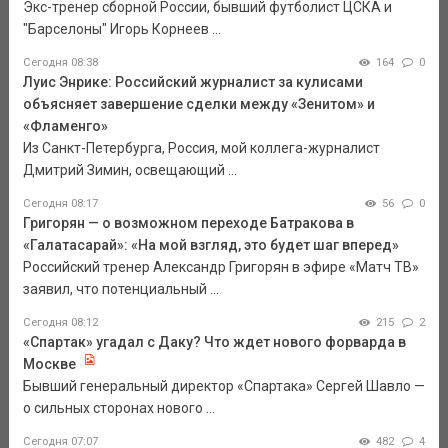
Экс-тренер сборной России, бывший футболист ЦСКА и
"Барселоны" Игорь Корнеев ...
Сегодня 08:38
164
0
Луис Энрике: Российский журналист за кулисами
объясняет завершение сделки между «Зенитом» и
«Фламенго»
Из Санкт-Петербурга, Россия, мой коллега-журналист
Дмитрий Зимин, освещающий ...
Сегодня 08:17
56
0
Григорян — о возможном переходе Батракова в
«Галатасарай»: «На мой взгляд, это будет шаг вперед»
Российский тренер Александр Григорян в эфире «Матч ТВ»
заявил, что потенциальный ...
Сегодня 08:12
215
2
«Спартак» угадал с Даку? Что ждет нового форварда в
Москве
Бывший генеральный директор «Спартака» Сергей Шавло —
о сильных сторонах нового ...
Сегодня 07:07
482
4