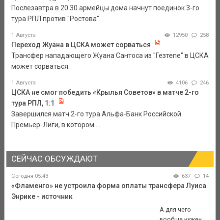
Послезавтра в 20.30 армейцы дома начнут поединок 3-го
тура РПЛ против "Ростова".
1 Августа
12950
258
Переход Жуана в ЦСКА может сорваться
Трансфер нападающего Жуана Сантоса из "Гезтепе" в ЦСКА
может сорваться.
1 Августа
4106
246
ЦСКА не смог победить «Крылья Советов» в матче 2-го
тура РПЛ, 1:1
Завершился матч 2-го тура Альфа-Банк Российской
Премьер-Лиги, в котором ...
СЕЙЧАС ОБСУЖДАЮТ
Сегодня 05:43
637
14
«Фламенго» не устроила форма оплаты трансфера Луиса
Энрике - источник
А для чего
вообще нужен