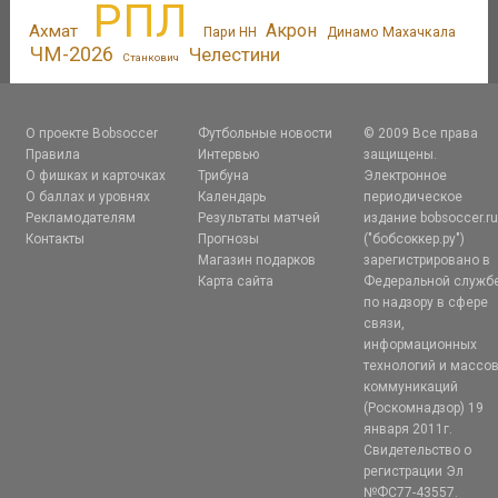
РПЛ
Акрон
Ахмат
Пари НН
Динамо Махачкала
ЧМ-2026
Челестини
Станкович
О проекте Bobsoccer
Футбольные новости
© 2009 Все права
Правила
Интервью
защищены.
О фишках и карточках
Трибуна
Электронное
О баллах и уровнях
Календарь
периодическое
Рекламодателям
Результаты матчей
издание bobsoccer.r
Контакты
Прогнозы
("бобсоккер.ру")
Магазин подарков
зарегистрировано в
Карта сайта
Федеральной служб
по надзору в сфере
связи,
информационных
технологий и массо
коммуникаций
(Роскомнадзор) 19
января 2011г.
Свидетельство о
регистрации Эл
№ФС77-43557.