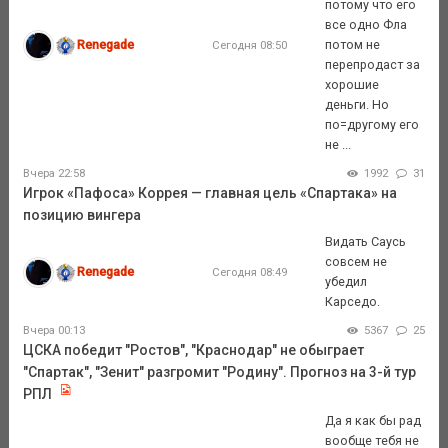
потому что его
все одно Фла
Renegade
потом не
Сегодня 08:50
перепродаст за
хорошие
деньги. Но
по=другому его
не ...
Вчера 22:58
1992
31
Игрок «Пафоса» Коррея — главная цель «Спартака» на
позицию вингера
Видать Саусь
совсем не
Renegade
Сегодня 08:49
убедил
Карседо.
Вчера 00:13
5367
25
ЦСКА победит "Ростов", "Краснодар" не обыграет
"Спартак", "Зенит" разгромит "Родину". Прогноз на 3-й тур
РПЛ
Да я как бы рад
вообще тебя не