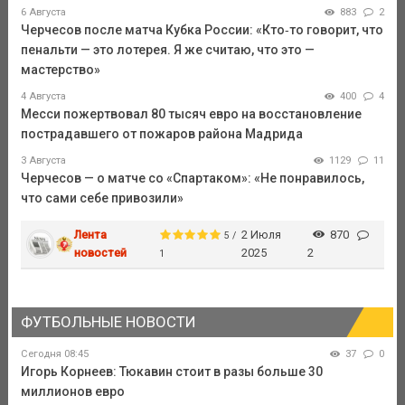
6 Августа
883
2
Черчесов после матча Кубка России: «Кто‑то говорит, что
пенальти — это лотерея. Я же считаю, что это —
мастерство»
4 Августа
400
4
Месси пожертвовал 80 тысяч евро на восстановление
пострадавшего от пожаров района Мадрида
3 Августа
1129
11
Черчесов — о матче со «Спартаком»: «Не понравилось,
что сами себе привозили»
Лента
2 Июля
870
5 /
новостей
2025
2
1
ФУТБОЛЬНЫЕ НОВОСТИ
Сегодня 08:45
37
0
Игорь Корнеев: Тюкавин стоит в разы больше 30
миллионов евро