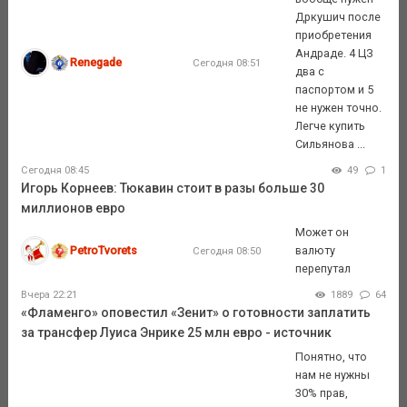
Дркушич после
приобретения
Андраде. 4 ЦЗ
Renegade
Сегодня 08:51
два с
паспортом и 5
не нужен точно.
Легче купить
Сильянова ...
Сегодня 08:45
49
1
Игорь Корнеев: Тюкавин стоит в разы больше 30
миллионов евро
Может он
PetroTvorets
валюту
Сегодня 08:50
перепутал
Вчера 22:21
1889
64
«Фламенго» оповестил «Зенит» о готовности заплатить
за трансфер Луиса Энрике 25 млн евро - источник
Понятно, что
нам не нужны
30% прав,