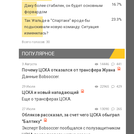
16.7%
Даку более стабилен, он будет основным
форвардом
23.3%
Так Угальде в "Спартаке" вроде бы
подыскивали новую команду. Ситуация
изменилась?
Всего голосов: 30
ПОПУЛЯРНОЕ
3 Августа
14446
441
Почему ЦСКА отказался от трансфера Жуана
Данные Bobsoccer.
29 Июля
22965
429
ЦСКА и новый нападающий
Еще о трансферах ЦСКА.
27 Июля
13090
265
Обляков рассказал, за счет чего ЦСКА обыграл
"Балтику"
Эксперт Bobsoccer пообщался с полузащитником