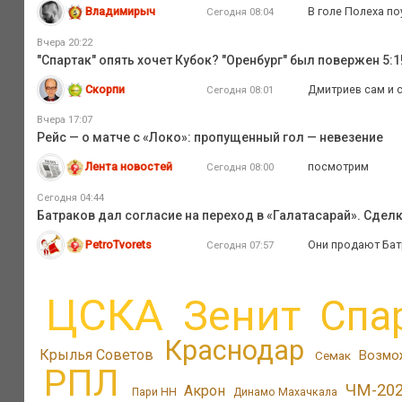
Владимирыч
В голе Полеха по
Сегодня 08:04
Вчера 20:22
"Спартак" опять хочет Кубок? "Оренбург" был повержен 5:1
Скорпи
Дмитриев сам и 
Сегодня 08:01
Вчера 17:07
Рейс — о матче с «Локо»: пропущенный гол — невезение
Лента новостей
посмотрим
Сегодня 08:00
Сегодня 04:44
Батраков дал согласие на переход в «Галатасарай». Сдел
PetroTvorets
Они продают Батр
Сегодня 07:57
ЦСКА
Зенит
Спа
Краснодар
Крылья Советов
Возмо
Семак
РПЛ
ЧМ-20
Акрон
Пари НН
Динамо Махачкала