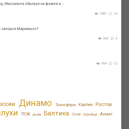
у, Массалыга обыграл на фланге и ...
1081
14
в запорол Маркиньос?
564
4
954
12
Динамо
оссии
Ростов
Трансферы
Карпин
слухи
Балтика
Ахмат
ПСЖ
Сочи
Оренбург
Дзюба