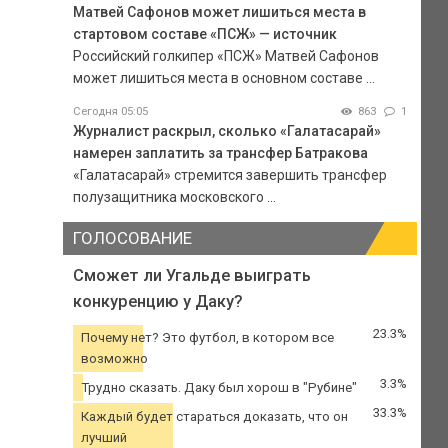
Матвей Сафонов может лишиться места в
стартовом составе «ПСЖ» — источник
Российский голкипер «ПСЖ» Матвей Сафонов
может лишиться места в основном составе ...
Сегодня 05:05
863
1
Журналист раскрыл, сколько «Галатасарай»
намерен заплатить за трансфер Батракова
«Галатасарай» стремится завершить трансфер
полузащитника московского ...
ГОЛОСОВАНИЕ
Сможет ли Угальде выиграть
конкуренцию у Даку?
23.3%
Почему нет? Это футбол, в котором все
возможно
3.3%
Трудно сказать. Даку был хорош в "Рубине"
33.3%
Каждый будет стараться доказать, что он
лучший