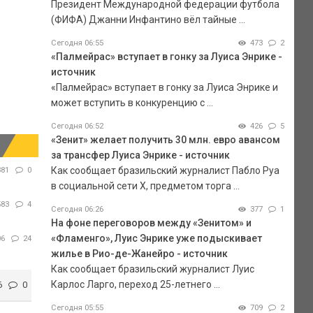
Президент Международной федерации футбола
(ФИФА) Джанни Инфантино вёл тайные ...
Сегодня 06:55
473
2
«Палмейрас» вступает в гонку за Луиса Энрике -
источник
«Палмейрас» вступает в гонку за Луиса Энрике и
может вступить в конкуренцию с ...
Сегодня 06:52
426
5
«Зенит» желает получить 30 млн. евро авансом
за трансфер Луиса Энрике - источник
Как сообщает бразильский журналист Пабло Руа
381
0
в социальной сети Х, предметом торга ...
583
4
Сегодня 06:26
377
1
На фоне переговоров между «Зенитом» и
«Фламенго», Луис Энрике уже подыскивает
06
24
жилье в Рио-де-Жанейро - источник
Как сообщает бразильский журналист Луис
Карлос Ларго, переход 25-летнего ...
6
0
Сегодня 05:55
709
2