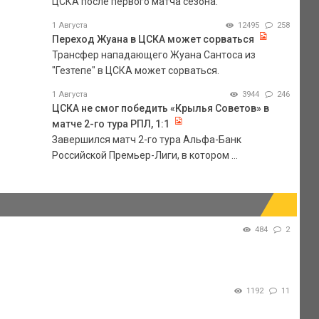
ЦСКА после первого матча сезона.
1 Августа
12495
258
Переход Жуана в ЦСКА может сорваться
Трансфер нападающего Жуана Сантоса из
"Гезтепе" в ЦСКА может сорваться.
1 Августа
3944
246
ЦСКА не смог победить «Крылья Советов» в
матче 2-го тура РПЛ, 1:1
Завершился матч 2-го тура Альфа-Банк
Российской Премьер-Лиги, в котором ...
484
2
1192
11