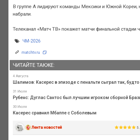
В группе А лидируют команды Мексики и Южной Кореи, н
набрали.
Телеканал «Матч ТВ» покажет матчи финальной стадии ч
ЧМ-2026
matchtv.ru
ЧИТАЙТЕ ТАКЖЕ:
4 Августа
Шалимов: Касерес в эпизоде с пенальти сыграл так, будт
31 Июля
Рубенс: Дуглас Сантос был лучшим игроком сборной Браз
30 Июля
Касерес сравнил Мбаппе с Соболевым
Лента новостей
5 