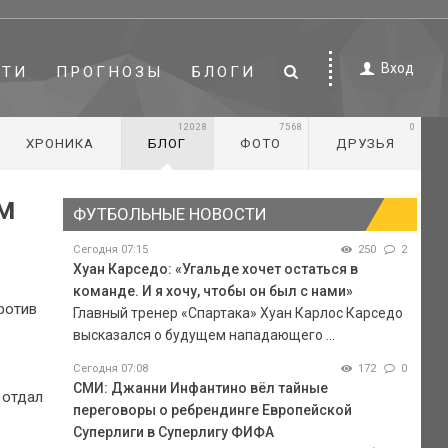
Вход
СТИ
ПРОГНОЗЫ
БЛОГИ
12028
7568
0
ХРОНИКА
БЛОГ
ФОТО
ДРУЗЬЯ
м
ФУТБОЛЬНЫЕ НОВОСТИ
Сегодня 07:15
250
2
Хуан Карседо: «Угальде хочет остаться в
команде. И я хочу, чтобы он был с нами»
ротив
Главный тренер «Спартака» Хуан Карлос Карседо
высказался о будущем нападающего ...
Сегодня 07:08
172
0
СМИ: Джанни Инфантино вёл тайные
 отдал
переговоры о ребрендинге Европейской
Суперлиги в Суперлигу ФИФА