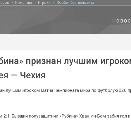
нозов
Команды
Игроки
Фрибет без депозита
НОВО
бина» признан лучшим игроко
ея — Чехия
н лучшим игроком матча чемпионата мира по футболу‑2026 п
 2:1. Бывший полузащитник «Рубина» Хван Ин‑Бом забил гол и