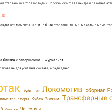
участвовали все трое молодых. Сорокин обыграл в центре и разогнал атак
!
создал эти моменты. И они не были стопроцентными. А сколько моменто
ка близка к завершению — журналист
акова не для усиления состава, а ради денег.
ртак
Локомотив
сборная Р
Рубин
РФС
Трансферные 
Кубок России
жные трансферы
26
Челестини
Станкович