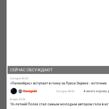
СЕЙЧАС ОБСУЖДАЮТ
Сегодня 06:55
«Палмейрас» вступает в гонку за Луиса Энрике - источник
Renegade
А много корова 
Сегодня 08:05
Вчера 23:34
16-летний Полех стал самым молодым автором гола в ис