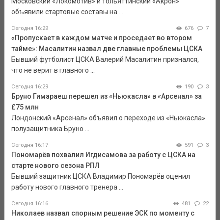
Московский «Локомотив» и тольяттинский «Акрон»
объявили стартовые составы на ...
Сегодня 16:29
676
7
«Пропускает в каждом матче и проседает во втором
тайме»: Масалитин назвал две главные проблемы ЦСКА
Бывший футболист ЦСКА Валерий Масалитин признался,
что не верит в главного ...
Сегодня 16:29
190
3
Бруно Гимараеш перешел из «Ньюкасла» в «Арсенал» за
£75 млн
Лондонский «Арсенал» объявил о переходе из «Ньюкасла»
полузащитника Бруно ...
Сегодня 16:17
591
3
Пономарёв похвалил Игдисамова за работу с ЦСКА на
старте нового сезона РПЛ
Бывший защитник ЦСКА Владимир Пономарёв оценил
работу нового главного тренера ...
Сегодня 16:16
481
22
Николаев назвал спорным решение ЭСК по моменту с