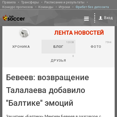
Правила
Трансферы
Расписание и результаты
Конкурс прогнозов
Команды
Игроки
Фрибет без депозита
Вход
ЛЕНТА НОВОСТЕЙ
12038
7594
ХРОНИКА
БЛОГ
ФОТО
0
ДРУЗЬЯ
Бевеев: возвращение
Талалаева добавило
"Балтике" эмоций
Защитник «Балтики» Мингиян Бевеев в разговоре с