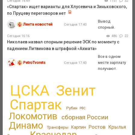
Сегодня 14:49
1151
32
«Спартак» ищет варианты для Хлусевича и Зиньковского,
по Пруцеву переговоров нет
Вывод
Лента новостей
Сегодня 17:40
спорный.
Сегодня 16:16
486
22
Николаев назвал спорным решение ЭСК по моменту с
падением Литвинова в штрафной «Ахмата»
Все в одном
PetroTvorets
месте зарплату
Сегодня 17:40
получают.
ЦСКА
Зенит
Спартак
Рубин
РФС
Локомотив
сборная России
Динамо
Ростов
Крылья
Трансферы
Карпин
Краснодар