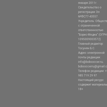
января 2011г.
Свидетельство о
регистрации Эл
№ФС77-43557.
Учредитель: Общест
с ограниченной
ответственностью
"Борис-Медиа" (ОГРН
1095009003572)
Главный редактор:
Тосунян Б.С.
Адрес электронной
почты редакции:
info@bobsoccer.ru;
bobsoccerru@gmail.
Телефон редакции: +
985 719 29 97
Настоящий ресурс
содержит материал
18+