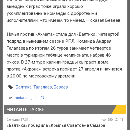
выездных играх тоже играли хорошо
укомплектованные команды с добротными
исполнителями. Что имеем, то имеем, – сказал Бевеев.
Ничья против «Ахмата» стала для «Балтики» четвертой
подряд в нынешнем сезоне РПЛ. Команда Андрея
Талалаева по итогам 26 туров занимает четвертое
место в турнирной таблице чемпионата, набрав 46
очков. В 27-м туре калининградцы сыграют дома
против «Акрона», встреча пройдет 27 апреля и начнется
в 20:00 по московскому времени.
Балтика
,
Талалаев
,
Бевеев
metaratings.ru
ЧИТАЙТЕ ТАКЖЕ:
Сегодня 17:31
280
11
«Балтика» победила «Крылья Советов» в Самаре