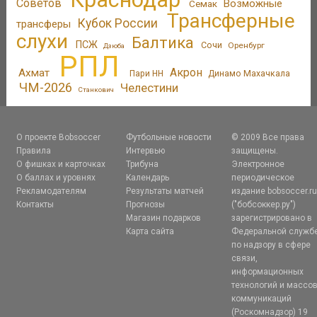
Советов
Возможные
Семак
Трансферные
Кубок России
трансферы
слухи
Балтика
ПСЖ
Сочи
Оренбург
Дзюба
РПЛ
Акрон
Ахмат
Пари НН
Динамо Махачкала
ЧМ-2026
Челестини
Станкович
О проекте Bobsoccer
Футбольные новости
© 2009 Все права
Правила
Интервью
защищены.
О фишках и карточках
Трибуна
Электронное
О баллах и уровнях
Календарь
периодическое
Рекламодателям
Результаты матчей
издание bobsoccer.r
Контакты
Прогнозы
("бобсоккер.ру")
Магазин подарков
зарегистрировано в
Карта сайта
Федеральной служб
по надзору в сфере
связи,
информационных
технологий и массо
коммуникаций
(Роскомнадзор) 19