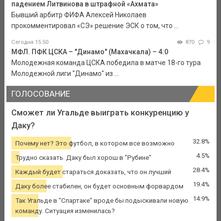
падением Литвинова в штрафной «Ахмата»
Бывший арбитр ФИФА Алексей Николаев
прокомментировал «СЭ» решение ЭСК о том, что ...
Сегодня 15:50
870
9
МФЛ. ПФК ЦСКА – "Динамо" (Махачкала) – 4:0
Молодежная команда ЦСКА победила в матче 18-го тура
Молодежной лиги "Динамо" из ...
ГОЛОСОВАНИЕ
Сможет ли Угальде выиграть конкуренцию у
Даку?
32.8%
Почему нет? Это футбол, в котором все возможно
4.5%
Трудно сказать. Даку был хорош в "Рубине"
28.4%
Каждый будет стараться доказать, что он лучший
19.4%
Даку более стабилен, он будет основным форвардом
14.9%
Так Угальде в "Спартаке" вроде бы подыскивали новую
команду. Ситуация изменилась?