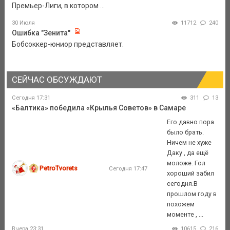
Премьер-Лиги, в котором ...
30 Июля
11712
240
Ошибка "Зенита"
Бобсоккер-юниор представляет.
СЕЙЧАС ОБСУЖДАЮТ
Сегодня 17:31
311
13
«Балтика» победила «Крылья Советов» в Самаре
Его давно пора
было брать.
Ничем не хуже
Даку , да ещё
моложе. Гол
PetroTvorets
Сегодня 17:47
хороший забил
сегодня.В
прошлом году в
похожем
моменте , ...
Вчера 23:31
10615
216