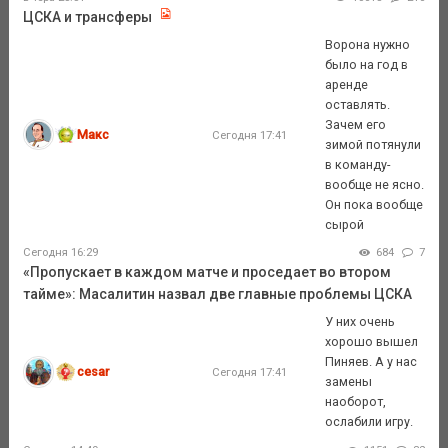
ЦСКА и трансферы
Ворона нужно
было на год в
аренде
оставлять.
Зачем его
Макс
Сегодня 17:41
зимой потянули
в команду-
вообще не ясно.
Он пока вообще
сырой
Сегодня 16:29
684
7
«Пропускает в каждом матче и проседает во втором
тайме»: Масалитин назвал две главные проблемы ЦСКА
У них очень
хорошо вышел
Пиняев. А у нас
cesar
Сегодня 17:41
замены
наоборот,
ослабили игру.