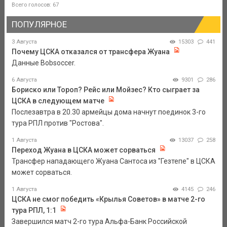
Всего голосов: 67
ПОПУЛЯРНОЕ
3 Августа
15303
441
Почему ЦСКА отказался от трансфера Жуана
Данные Bobsoccer.
6 Августа
9301
286
Бориско или Тороп? Рейс или Мойзес? Кто сыграет за
ЦСКА в следующем матче
Послезавтра в 20.30 армейцы дома начнут поединок 3-го
тура РПЛ против "Ростова".
1 Августа
13037
258
Переход Жуана в ЦСКА может сорваться
Трансфер нападающего Жуана Сантоса из "Гезтепе" в ЦСКА
может сорваться.
1 Августа
4145
246
ЦСКА не смог победить «Крылья Советов» в матче 2-го
тура РПЛ, 1:1
Завершился матч 2-го тура Альфа-Банк Российской