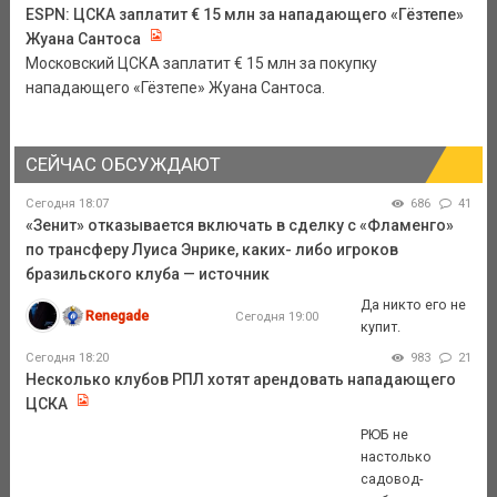
ESPN: ЦСКА заплатит € 15 млн за нападающего «Гёзтепе»
Жуана Сантоса
Московский ЦСКА заплатит € 15 млн за покупку
нападающего «Гёзтепе» Жуана Сантоса.
СЕЙЧАС ОБСУЖДАЮТ
Сегодня 18:07
686
41
«Зенит» отказывается включать в сделку с «Фламенго»
по трансферу Луиса Энрике, каких- либо игроков
бразильского клуба — источник
Да никто его не
Renegade
Сегодня 19:00
купит.
Сегодня 18:20
983
21
Несколько клубов РПЛ хотят арендовать нападающего
ЦСКА
РЮБ не
настолько
садовод-