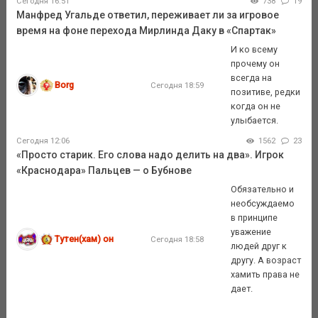
Сегодня 16:51
738
19
Манфред Угальде ответил, переживает ли за игровое
время на фоне перехода Мирлинда Даку в «Спартак»
И ко всему
прочему он
всегда на
Borg
Сегодня 18:59
позитиве, редки
когда он не
улыбается.
Сегодня 12:06
1562
23
«Просто старик. Его слова надо делить на два». Игрок
«Краснодара» Пальцев — о Бубнове
Обязательно и
необсуждаемо
в принципе
уважение
Тутен(хам) он
Сегодня 18:58
людей друг к
другу. А возраст
хамить права не
дает.