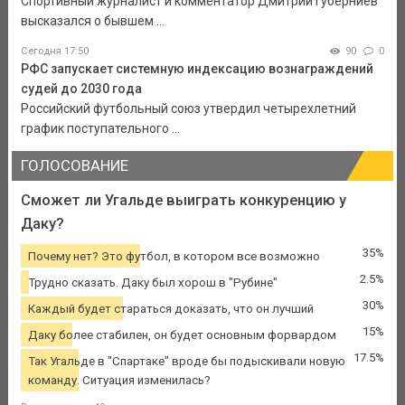
Спортивный журналист и комментатор Дмитрий Губерниев
высказался о бывшем ...
Сегодня 17:50
90
0
РФС запускает системную индексацию вознаграждений
судей до 2030 года
Российский футбольный союз утвердил четырехлетний
график поступательного ...
ГОЛОСОВАНИЕ
Сможет ли Угальде выиграть конкуренцию у
Даку?
35%
Почему нет? Это футбол, в котором все возможно
2.5%
Трудно сказать. Даку был хорош в "Рубине"
30%
Каждый будет стараться доказать, что он лучший
15%
Даку более стабилен, он будет основным форвардом
17.5%
Так Угальде в "Спартаке" вроде бы подыскивали новую
команду. Ситуация изменилась?