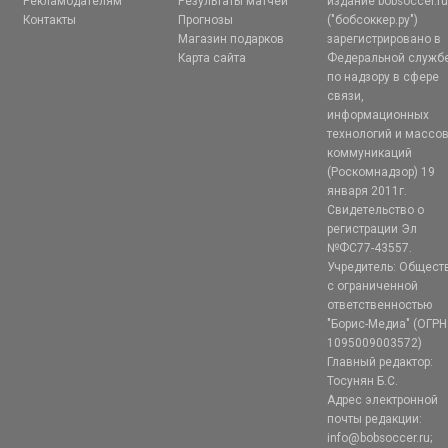
Рекламодателям
Результаты матчей
издание bobsoccer.r
Контакты
Прогнозы
("бобсоккер.ру")
Магазин подарков
зарегистрировано в
Карта сайта
Федеральной служб
по надзору в сфере
связи,
информационных
технологий и массо
коммуникаций
(Роскомнадзор) 19
января 2011г.
Свидетельство о
регистрации Эл
№ФС77-43557.
Учредитель: Общест
с ограниченной
ответственностью
"Борис-Медиа" (ОГРН
1095009003572)
Главный редактор:
Тосунян Б.С.
Адрес электронной
почты редакции:
info@bobsoccer.ru;