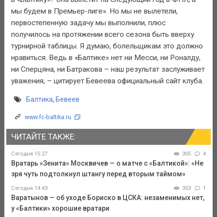
мы будем в Премьер-лиге». Но мы не вылетели,
первостепенную задачу мы выполнили, плюс
получилось на протяжении всего сезона быть вверху
турнирной таблицы. Я думаю, болельщикам это должно
нравиться. Ведь в «Балтике» нет ни Месси, ни Роналду,
ни Сперцяна, ни Батракова – наш результат заслуживает
уважения, – цитирует Бевеева официальный сайт клуба.
Балтика
,
Бевеев
www.fc-baltika.ru
ЧИТАЙТЕ ТАКЖЕ:
Сегодня 15:27
305
4
Вратарь «Зенита» Москвичев — о матче с «Балтикой»: «Не
зря чуть подтолкнул штангу перед вторым таймом»
Сегодня 14:43
353
1
Варатынов — об уходе Бориско в ЦСКА: незаменимых нет,
у «Балтики» хорошие вратари