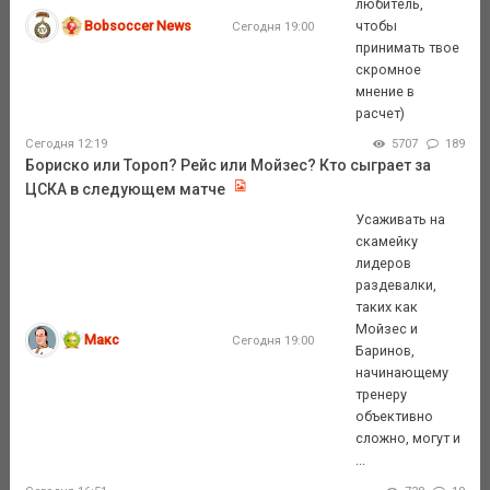
любитель,
Bobsoccer News
чтобы
Сегодня 19:00
принимать твое
скромное
мнение в
расчет)
Сегодня 12:19
5707
189
Бориско или Тороп? Рейс или Мойзес? Кто сыграет за
ЦСКА в следующем матче
Усаживать на
скамейку
лидеров
раздевалки,
таких как
Мойзес и
Макс
Сегодня 19:00
Баринов,
начинающему
тренеру
объективно
сложно, могут и
...