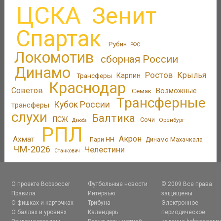
ЦСКА
Зенит
Спартак
Рубин
РФС
Локомотив
сборная России
Динамо
Ростов
Крылья
Трансферы
Карпин
Краснодар
Советов
Возможные
Семак
Трансферные
Кубок России
трансферы
слухи
Балтика
ПСЖ
Сочи
Оренбург
Дзюба
РПЛ
Акрон
Ахмат
Пари НН
Динамо Махачкала
ЧМ-2026
Челестини
Станкович
О проекте Bobsoccer
Футбольные новости
© 2009 Все права
Правила
Интервью
защищены.
О фишках и карточках
Трибуна
Электронное
О баллах и уровнях
Календарь
периодическое