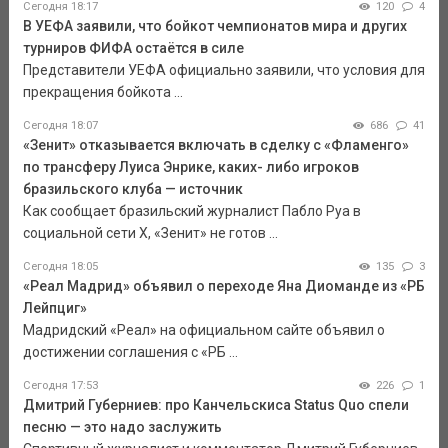
Сегодня 18:17
120
4
В УЕФА заявили, что бойкот чемпионатов мира и других
турниров ФИФА остаётся в силе
Представители УЕФА официально заявили, что условия для
прекращения бойкота ...
Сегодня 18:07
686
41
«Зенит» отказывается включать в сделку с «Фламенго»
по трансферу Луиса Энрике, каких- либо игроков
бразильского клуба — источник
Как сообщает бразильский журналист Пабло Руа в
социальной сети Х, «Зенит» не готов ...
Сегодня 18:05
135
3
«Реал Мадрид» объявил о переходе Яна Диоманде из «РБ
Лейпциг»
Мадридский «Реал» на официальном сайте объявил о
достижении соглашения с «РБ ...
Сегодня 17:53
226
1
Дмитрий Губерниев: про Канчельскиса Status Quo спели
песню — это надо заслужить