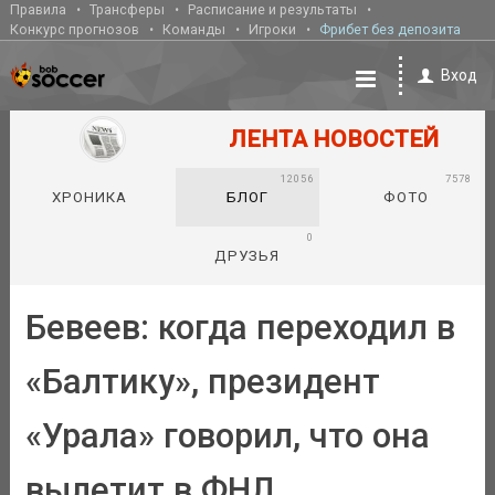
Правила
Трансферы
Расписание и результаты
Конкурс прогнозов
Команды
Игроки
Фрибет без депозита
Вход
ЛЕНТА НОВОСТЕЙ
12056
7578
ХРОНИКА
БЛОГ
ФОТО
0
ДРУЗЬЯ
Бевеев: когда переходил в
«Балтику», президент
«Урала» говорил, что она
вылетит в ФНЛ