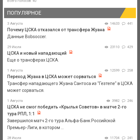
Всего голосов: 40
ПОПУЛЯРНОЕ
3 Августа
14633
441
Почему ЦСКА отказался от трансфера Жуана
Данные Bobsoccer.
29 Июля
23110
429
ЦСКА и новый нападающий
Еще о трансферах ЦСКА.
1 Августа
12599
258
Переход Жуана в ЦСКА может сорваться
Трансфер нападающего Жуана Сантоса из "Гезтепе" в ЦСКА
может сорваться.
1 Августа
3982
246
ЦСКА не смог победить «Крылья Советов» в матче 2-го
тура РПЛ, 1:1
Завершился матч 2-го тура Альфа-Банк Российской
Премьер-Лиги, в котором ...
28 Июля
11704
241