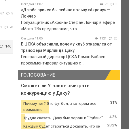
Сегодня 11:07
76
0
«Дзюба принес бы сейчас пользу «Акрону» —
567
5
Лончар
Полузащитник «Акрона» Стефан Лончар в эфире
21
20
«Матч ТВ» предположил, что ...
Сегодня 11:05
1121
20
В ЦСКА объяснили, почему клуб отказался от
146
трансфера Мирлинда Даку
Генеральный директор ЦСКА Роман Бабаев
прокомментировал ситуацию с ...
ГОЛОСОВАНИЕ
Сможет ли Угальде выиграть
конкуренцию у Даку?
31%
Почему нет? Это футбол, в котором все
возможно
4.2%
Трудно сказать. Даку был хорош в "Рубине"
28.2%
Каждый будет стараться доказать, что он