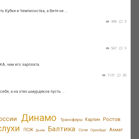
 Кубки и Чемпионства, а Витя не ...
345
3
567
5
А, чем его зарплата.
1121
20
бя, а на этих шмурдяков пусть ...
Динамо
оссии
Ростов
Трансферы
Карпин
слухи
Балтика
Ахмат
ПСЖ
Сочи
Оренбург
Дзюба