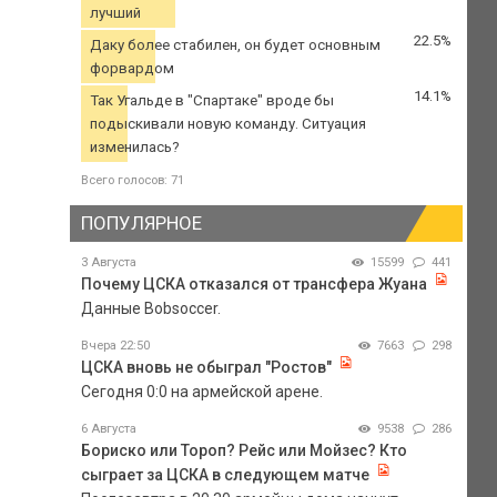
лучший
22.5%
Даку более стабилен, он будет основным
форвардом
14.1%
Так Угальде в "Спартаке" вроде бы
подыскивали новую команду. Ситуация
изменилась?
Всего голосов: 71
ПОПУЛЯРНОЕ
3 Августа
15599
441
Почему ЦСКА отказался от трансфера Жуана
Данные Bobsoccer.
Вчера 22:50
7663
298
ЦСКА вновь не обыграл "Ростов"
Сегодня 0:0 на армейской арене.
6 Августа
9538
286
Бориско или Тороп? Рейс или Мойзес? Кто
сыграет за ЦСКА в следующем матче