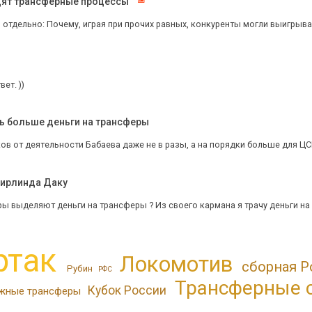
одят трансферные процессы"
я отдельно: Почему, играя при прочих равных, конкуренты могли выигрывать
ет. ))
ь больше деньги на трансферы
в от деятельности Бабаева даже не в разы, а на порядки больше для ЦСК
Мирлинда Даку
ы выделяют деньги на трансферы ? Из своего кармана я трачу деньги на се
ртак
Локомотив
сборная Р
Рубин
РФС
Трансферные 
Кубок России
жные трансферы