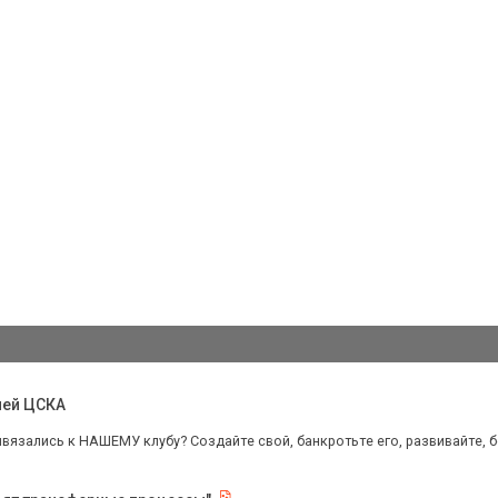
чей ЦСКА
ивязались к НАШЕМУ клубу? Создайте свой, банкротьте его, развивайте, бо