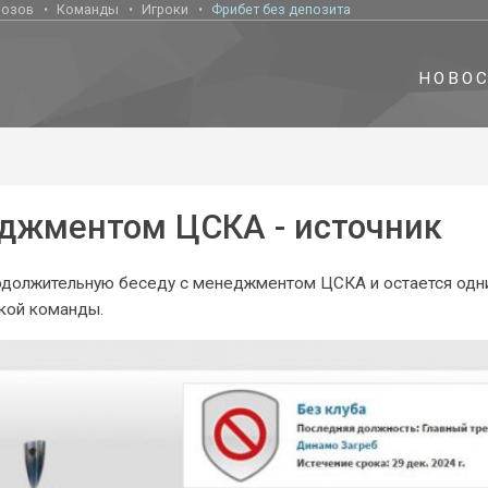
нозов
Команды
Игроки
Фрибет без депозита
НОВО
джментом ЦСКА - источник
родолжительную беседу с менеджментом ЦСКА и остается одн
ской команды.