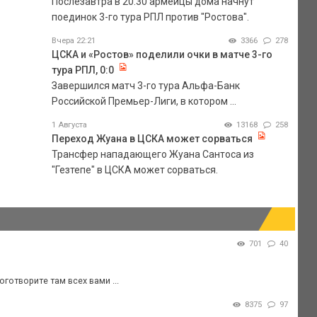
Послезавтра в 20.30 армейцы дома начнут
поединок 3-го тура РПЛ против "Ростова".
Вчера 22:21
3366
278
ЦСКА и «Ростов» поделили очки в матче 3-го
тура РПЛ, 0:0
Завершился матч 3-го тура Альфа-Банк
Российской Премьер-Лиги, в котором ...
1 Августа
13168
258
Переход Жуана в ЦСКА может сорваться
Трансфер нападающего Жуана Сантоса из
"Гезтепе" в ЦСКА может сорваться.
701
40
готворите там всех вами ...
8375
97