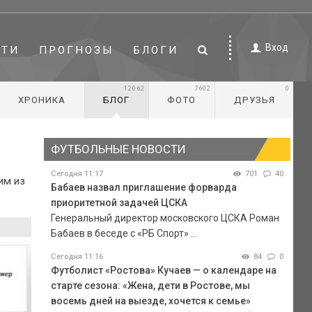
Вход
СТИ
ПРОГНОЗЫ
БЛОГИ
12062
7602
0
ХРОНИКА
БЛОГ
ФОТО
ДРУЗЬЯ
ФУТБОЛЬНЫЕ НОВОСТИ
Сегодня 11:17
701
40
им из
Бабаев назвал приглашение форварда
приоритетной задачей ЦСКА
Генеральный директор московского ЦСКА Роман
Бабаев в беседе с «РБ Спорт» ...
Сегодня 11:16
84
0
Футболист «Ростова» Кучаев — о календаре на
старте сезона: «Жена, дети в Ростове, мы
восемь дней на выезде, хочется к семье»