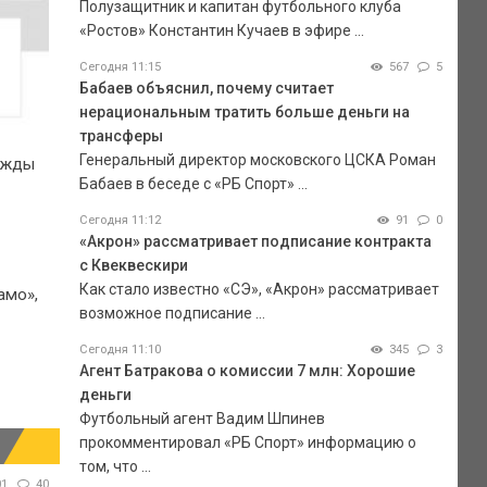
Полузащитник и капитан футбольного клуба
«Ростов» Константин Кучаев в эфире ...
Сегодня 11:15
567
5
Бабаев объяснил, почему считает
нерациональным тратить больше деньги на
трансферы
Генеральный директор московского ЦСКА Роман
ажды
Бабаев в беседе с «РБ Спорт» ...
Сегодня 11:12
91
0
«Акрон» рассматривает подписание контракта
с Квеквескири
Как стало известно «СЭ», «Акрон» рассматривает
амо»,
возможное подписание ...
Сегодня 11:10
345
3
Агент Батракова о комиссии 7 млн: Хорошие
деньги
Футбольный агент Вадим Шпинев
прокомментировал «РБ Спорт» информацию о
том, что ...
01
40