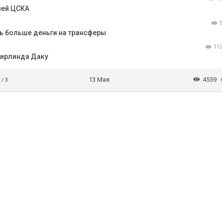
чей ЦСКА
ь больше деньги на трансферы
11
Мирлинда Даку
13 Мая
4559
 / 3