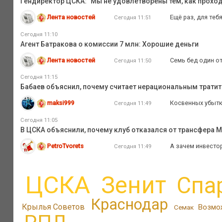
Гендиректор ЦСКА: "Мы не удовлетворены тем, как прох
Лента новостей
Ещё раз, для теб
Сегодня 11:51
Сегодня 11:10
Агент Батракова о комиссии 7 млн: Хорошие деньги
Лента новостей
Семь бед один отв
Сегодня 11:50
Сегодня 11:15
Бабаев объяснил, почему считает нерациональным тратит
maksi999
Косвенных убытко
Сегодня 11:49
Сегодня 11:05
В ЦСКА объяснили, почему клуб отказался от трансфера 
PetroTvorets
А зачем инвестор
Сегодня 11:49
ЦСКА
Зенит
Спа
Краснодар
Крылья Советов
Возмо
Семак