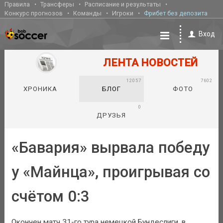
Правила
Трансферы
Расписание и результаты
Конкурс прогнозов
Команды
Игроки
Фрибет без депозита
Вход
ЛЕНТА НОВОСТЕЙ
12057
7602
ХРОНИКА
БЛОГ
ФОТО
0
ДРУЗЬЯ
«Бавария» вырвала победу
у «Майнца», проигрывая со
счётом 0:3
Окончен матч 31-го тура немецкой Бундеслиги, в