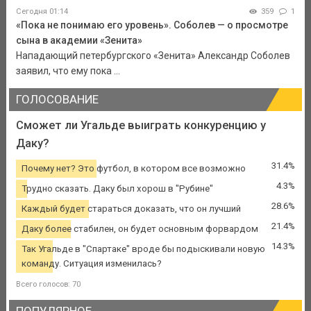
Сегодня 01:14
359
1
«Пока не понимаю его уровень». Соболев — о просмотре
сына в академии «Зенита»
Нападающий петербургского «Зенита» Александр Соболев
заявил, что ему пока ...
ГОЛОСОВАНИЕ
Сможет ли Угальде выиграть конкуренцию у
Даку?
31.4%
Почему нет? Это футбол, в котором все возможно
4.3%
Трудно сказать. Даку был хорош в "Рубине"
28.6%
Каждый будет стараться доказать, что он лучший
21.4%
Даку более стабилен, он будет основным форвардом
14.3%
Так Угальде в "Спартаке" вроде бы подыскивали новую
команду. Ситуация изменилась?
Всего голосов: 70