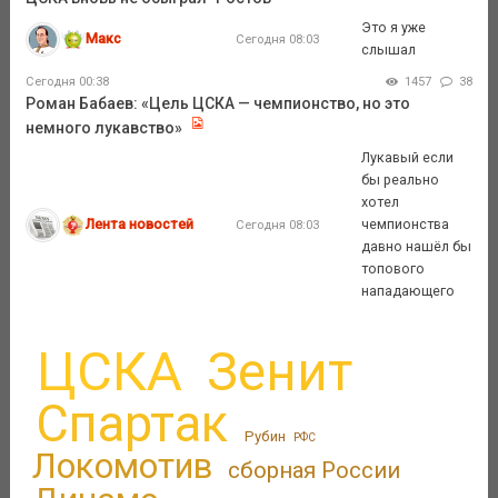
Это я уже
Макс
Сегодня 08:03
слышал
Сегодня 00:38
1457
38
Роман Бабаев: «Цель ЦСКА — чемпионство, но это
немного лукавство»
Лукавый если
бы реально
хотел
Лента новостей
чемпионства
Сегодня 08:03
давно нашёл бы
топового
нападающего
ЦСКА
Зенит
Спартак
Рубин
РФС
Локомотив
сборная России