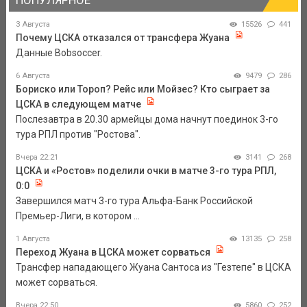
ПОПУЛЯРНОЕ
3 Августа
15526
441
Почему ЦСКА отказался от трансфера Жуана
Данные Bobsoccer.
6 Августа
9479
286
Бориско или Тороп? Рейс или Мойзес? Кто сыграет за
ЦСКА в следующем матче
Послезавтра в 20.30 армейцы дома начнут поединок 3-го
тура РПЛ против "Ростова".
Вчера 22:21
3141
268
ЦСКА и «Ростов» поделили очки в матче 3-го тура РПЛ,
0:0
Завершился матч 3-го тура Альфа-Банк Российской
Премьер-Лиги, в котором ...
1 Августа
13135
258
Переход Жуана в ЦСКА может сорваться
Трансфер нападающего Жуана Сантоса из "Гезтепе" в ЦСКА
может сорваться.
Вчера 22:50
5860
252