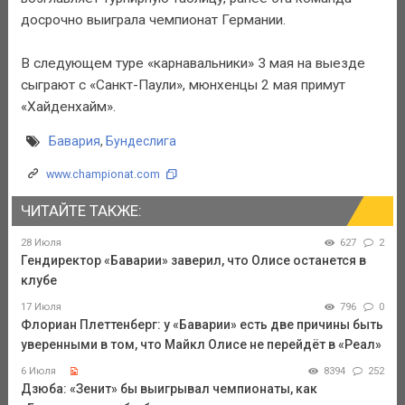
досрочно выиграла чемпионат Германии.
В следующем туре «карнавальники» 3 мая на выезде
сыграют с «Санкт-Паули», мюнхенцы 2 мая примут
«Хайденхайм».
Бавария
,
Бундеслига
www.championat.com
ЧИТАЙТЕ ТАКЖЕ:
28 Июля
627
2
Гендиректор «Баварии» заверил, что Олисе останется в
клубе
17 Июля
796
0
Флориан Плеттенберг: у «Баварии» есть две причины быть
уверенными в том, что Майкл Олисе не перейдёт в «Реал»
6 Июля
8394
252
Дзюба: «Зенит» бы выигрывал чемпионаты, как