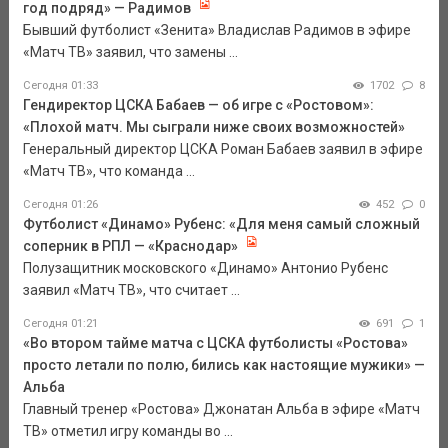
год подряд» — Радимов
Бывший футболист «Зенита» Владислав Радимов в эфире
«Матч ТВ» заявил, что замены ...
Сегодня 01:33
1702
8
Гендиректор ЦСКА Бабаев — об игре с «Ростовом»:
«Плохой матч. Мы сыграли ниже своих возможностей»
Генеральный директор ЦСКА Роман Бабаев заявил в эфире
«Матч ТВ», что команда ...
Сегодня 01:26
452
0
Футболист «Динамо» Рубенс: «Для меня самый сложный
соперник в РПЛ — «Краснодар»
Полузащитник московского «Динамо» Антонио Рубенс
заявил «Матч ТВ», что считает ...
Сегодня 01:21
691
1
«Во втором тайме матча с ЦСКА футболисты «Ростова»
просто летали по полю, бились как настоящие мужики» —
Альба
Главный тренер «Ростова» Джонатан Альба в эфире «Матч
ТВ» отметил игру команды во ...