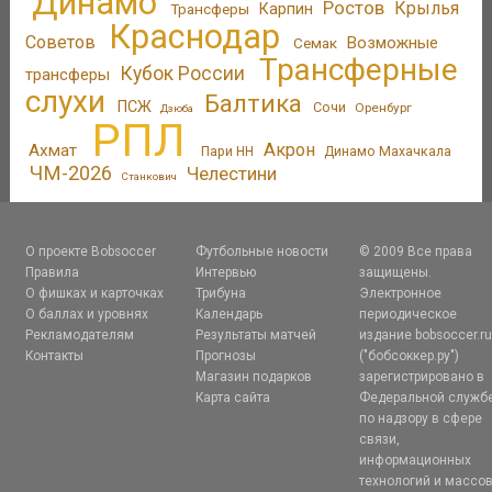
Динамо
Ростов
Крылья
Трансферы
Карпин
Краснодар
Советов
Возможные
Семак
Трансферные
Кубок России
трансферы
слухи
Балтика
ПСЖ
Сочи
Оренбург
Дзюба
РПЛ
Акрон
Ахмат
Пари НН
Динамо Махачкала
ЧМ-2026
Челестини
Станкович
О проекте Bobsoccer
Футбольные новости
© 2009 Все права
Правила
Интервью
защищены.
О фишках и карточках
Трибуна
Электронное
О баллах и уровнях
Календарь
периодическое
Рекламодателям
Результаты матчей
издание bobsoccer.r
Контакты
Прогнозы
("бобсоккер.ру")
Магазин подарков
зарегистрировано в
Карта сайта
Федеральной служб
по надзору в сфере
связи,
информационных
технологий и массо