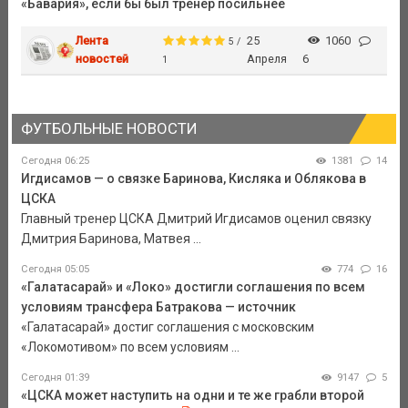
«Бавария», если бы был тренер посильнее
Лента
25
1060
5 /
новостей
Апреля
6
1
ФУТБОЛЬНЫЕ НОВОСТИ
Сегодня 06:25
1381
14
Игдисамов — о связке Баринова, Кисляка и Облякова в
ЦСКА
Главный тренер ЦСКА Дмитрий Игдисамов оценил связку
Дмитрия Баринова, Матвея ...
Сегодня 05:05
774
16
«Галатасарай» и «Локо» достигли соглашения по всем
условиям трансфера Батракова — источник
«Галатасарай» достиг соглашения с московским
«Локомотивом» по всем условиям ...
Сегодня 01:39
9147
5
«ЦСКА может наступить на одни и те же грабли второй