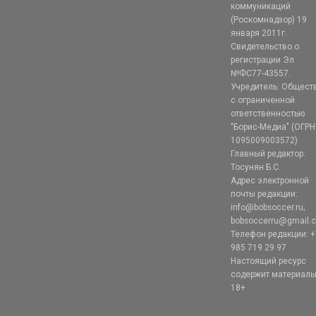
коммуникаций
(Роскомнадзор) 19
января 2011г.
Свидетельство о
регистрации Эл
№ФС77-43557.
Учредитель: Общест
с ограниченной
ответственностью
"Борис-Медиа" (ОГРН
1095009003572)
Главный редактор:
Тосунян Б.С.
Адрес электронной
почты редакции:
info@bobsoccer.ru;
bobsoccerru@gmail.
Телефон редакции: +
985 719 29 97
Настоящий ресурс
содержит материал
18+