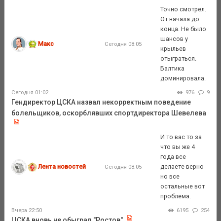
Точно смотрел.
От начала до
конца. Не было
шансов у
Макс
Сегодня 08:05
крыльев
отыграться.
Балтика
доминировала.
Сегодня 01:02
976
9
Гендиректор ЦСКА назвал некорректным поведение
болельщиков, оскорблявших спортдиректора Шевелева
И то вас то за
что вы же 4
года все
Лента новостей
делаете верно
Сегодня 08:05
но все
остальные вот
проблема.
Вчера 22:50
6195
254
ЦСКА вновь не обыграл "Ростов"