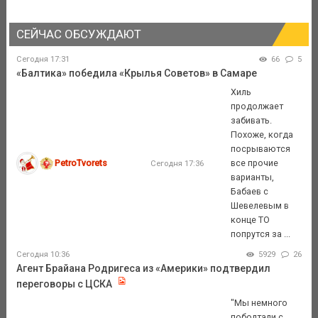
СЕЙЧАС ОБСУЖДАЮТ
Сегодня 17:31
66
5
«Балтика» победила «Крылья Советов» в Самаре
Хиль
продолжает
забивать.
Похоже, когда
посрываются
PetroTvorets
все прочие
Сегодня 17:36
варианты,
Бабаев с
Шевелевым в
конце ТО
попрутся за ...
Сегодня 10:36
5929
26
Агент Брайана Родригеса из «Америки» подтвердил
переговоры с ЦСКА
"Мы немного
поболтали с