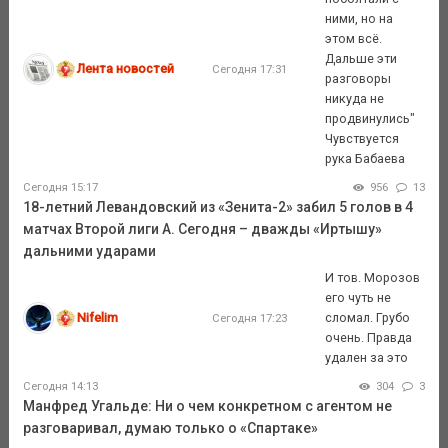
ними, но на
этом всё.
Дальше эти
Лента новостей
Сегодня 17:31
разговоры
никуда не
продвинулись"
Чувствуется
рука Бабаева
Сегодня 15:17
956
13
18-летний Левандовский из «Зенита-2» забил 5 голов в 4
матчах Второй лиги А. Сегодня – дважды «Иртышу»
дальними ударами
И тов. Морозов
его чуть не
Nifelim
сломал. Грубо
Сегодня 17:23
очень. Правда
удален за это
Сегодня 14:13
304
3
Манфред Угальде: Ни о чем конкретном с агентом не
разговаривал, думаю только о «Спартаке»