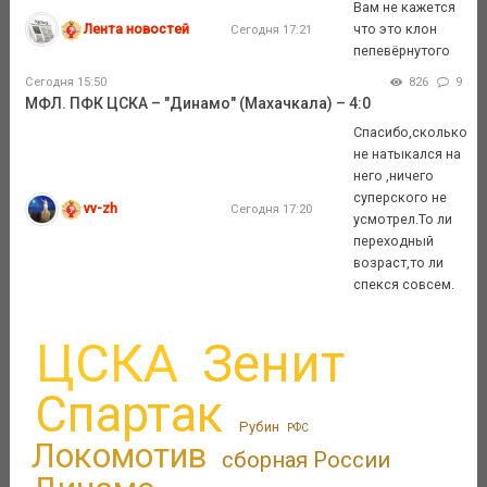
Вам не кажется
Лента новостей
что это клон
Сегодня 17:21
пепевёрнутого
Сегодня 15:50
826
9
МФЛ. ПФК ЦСКА – "Динамо" (Махачкала) – 4:0
Спасибо,сколько
не натыкался на
него ,ничего
суперского не
vv-zh
Сегодня 17:20
усмотрел.То ли
переходный
возраст,то ли
спекся совсем.
ЦСКА
Зенит
Спартак
Рубин
РФС
Локомотив
сборная России