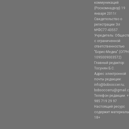
коммуникаций
(Роскомнадзор) 19
января 2011г.
Свидетельство о
регистрации Эл
№ФС77-43557.
Учредитель: Общест
с ограниченной
ответственностью
"Борис-Медиа" (ОГРН
1095009003572)
Главный редактор:
Тосунян Б.С.
Адрес электронной
почты редакции:
info@bobsoccer.ru;
bobsoccerru@gmail.
Телефон редакции: +
985 719 29 97
Настоящий ресурс
содержит материал
18+