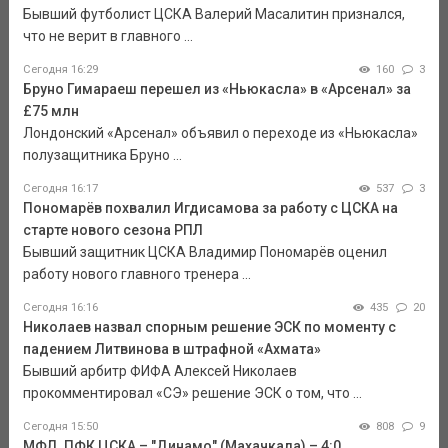
Бывший футболист ЦСКА Валерий Масалитин признался,
что не верит в главного ...
Сегодня 16:29
160
3
Бруно Гимараеш перешел из «Ньюкасла» в «Арсенал» за
£75 млн
Лондонский «Арсенал» объявил о переходе из «Ньюкасла»
полузащитника Бруно ...
Сегодня 16:17
537
3
Пономарёв похвалил Игдисамова за работу с ЦСКА на
старте нового сезона РПЛ
Бывший защитник ЦСКА Владимир Пономарёв оценил
работу нового главного тренера ...
Сегодня 16:16
435
20
Николаев назвал спорным решение ЭСК по моменту с
падением Литвинова в штрафной «Ахмата»
Бывший арбитр ФИФА Алексей Николаев
прокомментировал «СЭ» решение ЭСК о том, что ...
Сегодня 15:50
808
9
МФЛ. ПФК ЦСКА – "Динамо" (Махачкала) – 4:0