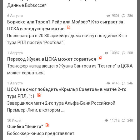
Данные Bobsoccer.
6 Августа
9301
286
Бориско или Тороп? Рейс или Мойзес? Кто сыграет за
ЦСКА в следующем матче
Послезавтра в 20.30 армейцы дома начнут поединок 3-го
тура РПЛ против "Ростова".
1 Августа
13037
258
Переход Жуана в ЦСКА может сорваться
Трансфер нападающего Жуана Сантоса из "Гезтепе" в ЦСКА
может сорваться.
1 Августа
4145
246
ЦСКА не смог победить «Крылья Советов» в матче 2-го
тура РПЛ, 1:1
Завершился матч 2-го тура Альфа-Банк Российской
Премьер-Лиги, в котором ...
30 Июля
11712
240
Ошибка "Зенита"
Бобсоккер-юниор представляет.