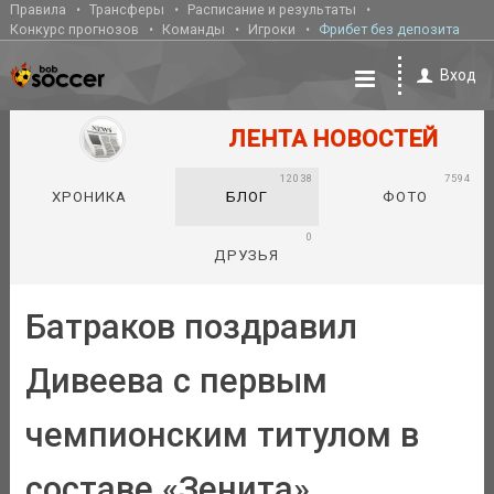
Правила
Трансферы
Расписание и результаты
Конкурс прогнозов
Команды
Игроки
Фрибет без депозита
Вход
ЛЕНТА НОВОСТЕЙ
12038
7594
ХРОНИКА
БЛОГ
ФОТО
0
ДРУЗЬЯ
Батраков поздравил
Дивеева с первым
чемпионским титулом в
составе «Зенита»