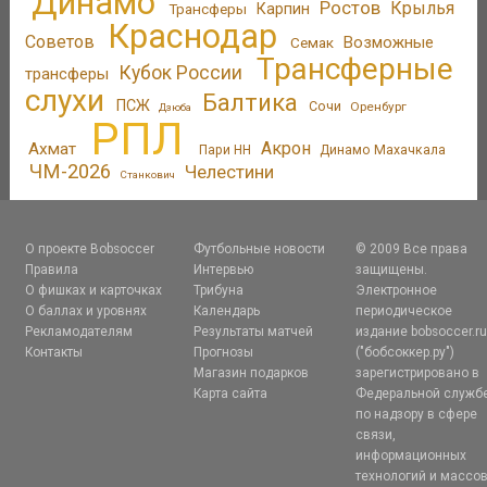
Динамо
Ростов
Крылья
Трансферы
Карпин
Краснодар
Советов
Возможные
Семак
Трансферные
Кубок России
трансферы
слухи
Балтика
ПСЖ
Сочи
Оренбург
Дзюба
РПЛ
Акрон
Ахмат
Пари НН
Динамо Махачкала
ЧМ-2026
Челестини
Станкович
О проекте Bobsoccer
Футбольные новости
© 2009 Все права
Правила
Интервью
защищены.
О фишках и карточках
Трибуна
Электронное
О баллах и уровнях
Календарь
периодическое
Рекламодателям
Результаты матчей
издание bobsoccer.r
Контакты
Прогнозы
("бобсоккер.ру")
Магазин подарков
зарегистрировано в
Карта сайта
Федеральной служб
по надзору в сфере
связи,
информационных
технологий и массо