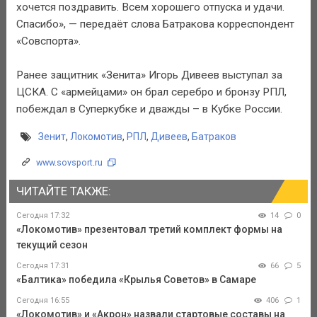
хочется поздравить. Всем хорошего отпуска и удачи.
Спасибо», — передаёт слова Батракова корреспондент
«Совспорта».
Ранее защитник «Зенита» Игорь Дивеев выступал за
ЦСКА. С «армейцами» он брал серебро и бронзу РПЛ,
побеждал в Суперкубке и дважды – в Кубке России.
Зенит
,
Локомотив
,
РПЛ
,
Дивеев
,
Батраков
www.sovsport.ru
ЧИТАЙТЕ ТАКЖЕ:
Сегодня 17:32
14
0
«Локомотив» презентовал третий комплект формы на
текущий сезон
Сегодня 17:31
66
5
«Балтика» победила «Крылья Советов» в Самаре
Сегодня 16:55
406
1
«Локомотив» и «Акрон» назвали стартовые составы на