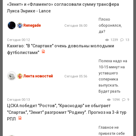
«Зенит» и «Фламенго» согласовали сумму трансфера
Луиса Энрике - Lance
Плохо
Renegade
оборонялся,
Сегодня 06:00
да?
Сегодня 00:12
1239
13
Кахигао: "В "Спартаке" очень довольны молодыми
футболистами"
Полеха надо на
10-15 минут на
уставшего
Лента новостей
Сегодня 05:56
соперника
выпускать.
Будет рвать
Сегодня 00:13
1094
9
ЦСКА победит "Ростов", "Краснодар" не обыграет
"Спартак", "Зенит" разгромит "Родину". Прогноз на 3-й тур
РПЛ
Главное не
привезти себе