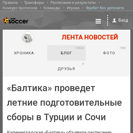
Правила
Трансферы
Расписание и результаты
Конкурс прогнозов
Команды
Игроки
Фрибет без депозита
Вход
ЛЕНТА НОВОСТЕЙ
12022
7581
ХРОНИКА
БЛОГ
ФОТО
0
ДРУЗЬЯ
«Балтика» проведет
летние подготовительные
сборы в Турции и Сочи
Калининградская «Балтика» объявила расписание