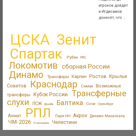
игроков дойдёт
и Игдисамов
донесёт, что ...
ЦСКА
Зенит
Спартак
Рубин
РФС
Локомотив
сборная России
Динамо
Ростов
Крылья
Трансферы
Карпин
Краснодар
Советов
Возможные
Семак
Трансферные
Кубок России
трансферы
слухи
Балтика
ПСЖ
Сочи
Оренбург
Дзюба
РПЛ
Акрон
Ахмат
Пари НН
Динамо Махачкала
ЧМ-2026
Челестини
Станкович