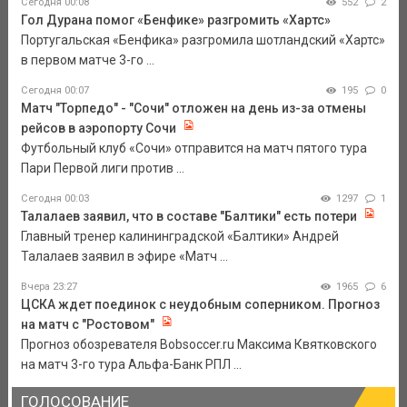
Сегодня 00:08
552
2
Гол Дурана помог «Бенфике» разгромить «Хартс»
Португальская «Бенфика» разгромила шотландский «Хартс»
в первом матче 3-го ...
Сегодня 00:07
195
0
Матч "Торпедо" - "Сочи" отложен на день из-за отмены
рейсов в аэропорту Сочи
Футбольный клуб «Сочи» отправится на матч пятого тура
Пари Первой лиги против ...
Сегодня 00:03
1297
1
Талалаев заявил, что в составе "Балтики" есть потери
Главный тренер калининградской «Балтики» Андрей
Талалаев заявил в эфире «Матч ...
Вчера 23:27
1965
6
ЦСКА ждет поединок с неудобным соперником. Прогноз
на матч с "Ростовом"
Прогноз обозревателя Bobsoccer.ru Максима Квятковского
на матч 3-го тура Альфа-Банк РПЛ ...
ГОЛОСОВАНИЕ