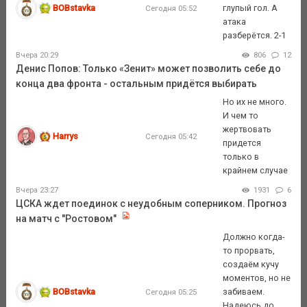
BOBstavka
глупый гол. А
Сегодня 05:52
атака
разберётся. 2-1
Вчера 20:29
806
12
Денис Попов: Только «Зенит» может позволить себе до
конца два фронта - остальным придётся выбирать
Но их не много.
И чем то
жертвовать
Harrys
Сегодня 05:42
придется
только в
крайнем случае
Вчера 23:27
1931
6
ЦСКА ждет поединок с неудобным соперником. Прогноз
на матч с "Ростовом"
Должно когда-
то прорвать,
создаём кучу
моментов, но не
BOBstavka
забиваем.
Сегодня 05:25
Надеюсь до