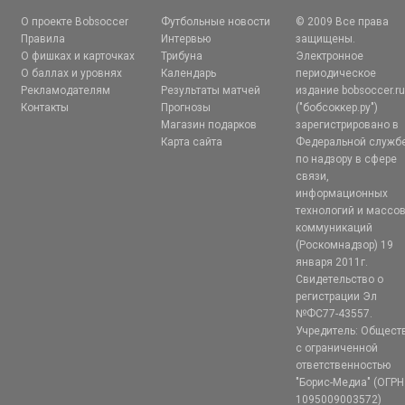
О проекте Bobsoccer
Футбольные новости
© 2009 Все права
Правила
Интервью
защищены.
О фишках и карточках
Трибуна
Электронное
О баллах и уровнях
Календарь
периодическое
Рекламодателям
Результаты матчей
издание bobsoccer.r
Контакты
Прогнозы
("бобсоккер.ру")
Магазин подарков
зарегистрировано в
Карта сайта
Федеральной служб
по надзору в сфере
связи,
информационных
технологий и массо
коммуникаций
(Роскомнадзор) 19
января 2011г.
Свидетельство о
регистрации Эл
№ФС77-43557.
Учредитель: Общест
с ограниченной
ответственностью
"Борис-Медиа" (ОГРН
1095009003572)