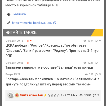
место в турнирной таблице РПЛ.
Балтика
https://t.me/fc_baltika/33966
ЧИТАЙТЕ ТАКЖЕ:
Сегодня 00:13
1094
9
ЦСКА победит "Ростов", "Краснодар" не обыграет
"Спартак", "Зенит" разгромит "Родину". Прогноз на 3-й тур
РПЛ
Сегодня 00:03
1281
1
Талалаев заявил, что в составе "Балтики" есть потери
Вчера 15:27
392
5
Вратарь «Зенита» Москвичев — о матче с «Балтикой»: «Не
зря чуть подтолкнул штангу перед вторым таймом»
Лента новостей
21 Мая
1030
2
1 / 1