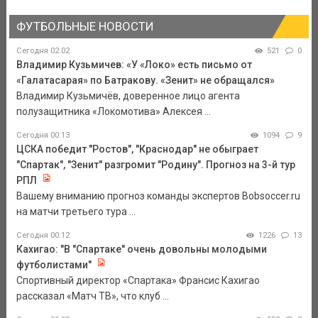
ФУТБОЛЬНЫЕ НОВОСТИ
Сегодня 02:02
521
0
Владимир Кузьмичев: «У «Локо» есть письмо от
«Галатасарая» по Батракову. «Зенит» не обращался»
Владимир Кузьмичёв, доверенное лицо агента
полузащитника «Локомотива» Алексея ...
Сегодня 00:13
1094
9
ЦСКА победит "Ростов", "Краснодар" не обыграет
"Спартак", "Зенит" разгромит "Родину". Прогноз на 3-й тур
РПЛ
Вашему вниманию прогноз команды экспертов Bobsoccer.ru
на матчи третьего тура ...
Сегодня 00:12
1226
13
Кахигао: "В "Спартаке" очень довольны молодыми
футболистами"
Спортивный директор «Спартака» Франсис Кахигао
рассказал «Матч ТВ», что клуб ...