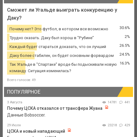
Сможет ли Угальде выиграть конкуренцию у
Даку?
30.6%
Почему нет? Это футбол, в котором все возможно
2%
Трудно сказать. Даку был хорош в "Рубине"
26.5%
Каждый будет стараться доказать, что он лучший
24.5%
Даку более стабилен, он будет основным форвардом
16.3%
Так Угальде в "Спартаке" вроде бы подыскивали новую
команду. Ситуация изменилась?
Всего голосов: 49
ПОПУЛЯРНОЕ
3 Августа
14781
441
Почему ЦСКА отказался от трансфера Жуана
Данные Bobsoccer.
29 Июля
23218
429
ЦСКА и новый нападающий