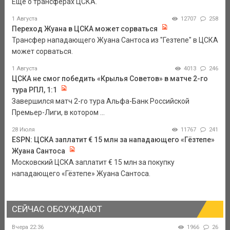
Еще о трансферах ЦСКА.
1 Августа
12707
258
Переход Жуана в ЦСКА может сорваться
Трансфер нападающего Жуана Сантоса из "Гезтепе" в ЦСКА
может сорваться.
1 Августа
4013
246
ЦСКА не смог победить «Крылья Советов» в матче 2-го
тура РПЛ, 1:1
Завершился матч 2-го тура Альфа-Банк Российской
Премьер-Лиги, в котором ...
28 Июля
11767
241
ESPN: ЦСКА заплатит € 15 млн за нападающего «Гёзтепе»
Жуана Сантоса
Московский ЦСКА заплатит € 15 млн за покупку
нападающего «Гёзтепе» Жуана Сантоса.
СЕЙЧАС ОБСУЖДАЮТ
Вчера 22:36
1966
26