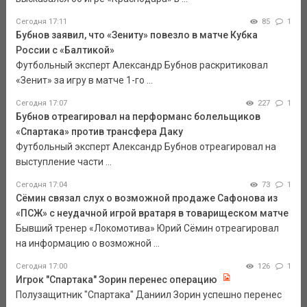
Сегодня 17:11
85
1
Бубнов заявил, что «Зениту» повезло в матче Кубка
России с «Балтикой»
Футбольный эксперт Александр Бубнов раскритиковал
«Зенит» за игру в матче 1-го ...
Сегодня 17:07
227
1
Бубнов отреагировал на перформанс болельщиков
«Спартака» против трансфера Даку
Футбольный эксперт Александр Бубнов отреагировал на
выступление части ...
Сегодня 17:04
73
1
Сёмин связал слух о возможной продаже Сафонова из
«ПСЖ» с неудачной игрой вратаря в товарищеском матче
Бывший тренер «Локомотива» Юрий Сёмин отреагировал
на информацию о возможной ...
Сегодня 17:00
126
1
Игрок "Спартака" Зорин перенес операцию
Полузащитник "Спартака" Даниил Зорин успешно перенес