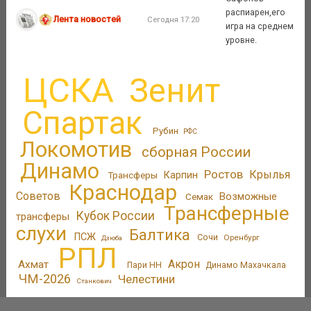
распиарен,его
Лента новостей
Сегодня 17:20
игра на среднем
уровне.
ЦСКА
Зенит
Спартак
Рубин
РФС
Локомотив
сборная России
Динамо
Ростов
Крылья
Трансферы
Карпин
Краснодар
Советов
Возможные
Семак
Трансферные
Кубок России
трансферы
слухи
Балтика
ПСЖ
Сочи
Оренбург
Дзюба
РПЛ
Акрон
Ахмат
Пари НН
Динамо Махачкала
ЧМ-2026
Челестини
Станкович