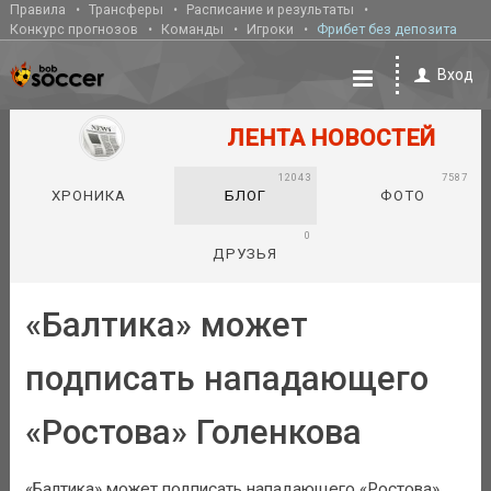
Правила
Трансферы
Расписание и результаты
Конкурс прогнозов
Команды
Игроки
Фрибет без депозита
Вход
ЛЕНТА НОВОСТЕЙ
12043
7587
ХРОНИКА
БЛОГ
ФОТО
0
ДРУЗЬЯ
«Балтика» может
подписать нападающего
«Ростова» Голенкова
«Балтика» может подписать нападающего «Ростова»