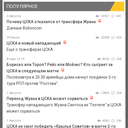
ПОПУЛЯРНОЕ
3 Августа
14957
441
Почему ЦСКА отказался от трансфера Жуана
Данные Bobsoccer.
29 Июля
23358
429
ЦСКА и новый нападающий
Еще о трансферах ЦСКА.
Вчера 12:19
8520
268
Бориско или Тороп? Рейс или Мойзес? Кто сыграет за
ЦСКА в следующем матче
Послезавтра в 20.30 армейцы дома начнут поединок 3-го
тура РПЛ против "Ростова".
1 Августа
12805
258
Переход Жуана в ЦСКА может сорваться
Трансфер нападающего Жуана Сантоса из "Гезтепе" в ЦСКА
может сорваться.
1 Августа
4060
246
ЦСКА не смог победить «Крылья Советов» в матче 2-го