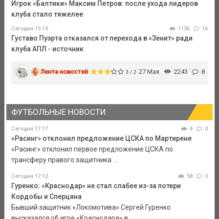
Игрок «Балтики» Максим Петров: после ухода лидеров
клуба стало тяжелее
Сегодня 15:13
1136
16
Густаво Пуэрта отказался от перехода в «Зенит» ради
клуба АПЛ - источник
Лента новостей
27 Мая
2243
8
3 / 2
ФУТБОЛЬНЫЕ НОВОСТИ
Сегодня 17:17
4
0
«Расинг» отклонил предложение ЦСКА по Мартирене
«Расинг» отклонил первое предложение ЦСКА по
трансферу правого защитника ...
Сегодня 17:12
58
0
Гуренко: «Краснодар» не стал слабее из-за потери
Кордобы и Сперцяна
Бывший защитник «Локомотива» Сергей Гуренко
высказался об игре «Краснодара» в ...