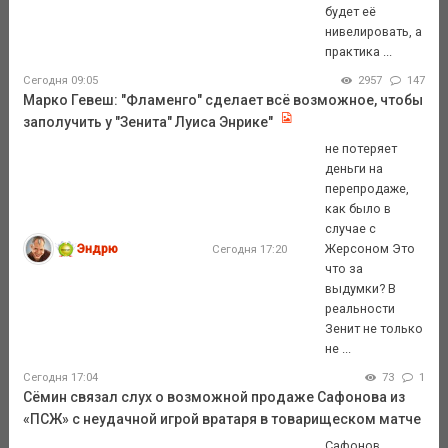
будет её
нивелировать, а
практика ...
Сегодня 09:05
2957
147
Марко Гевеш: "Фламенго" сделает всё возможное, чтобы
заполучить у "Зенита" Луиса Энрике"
не потеряет
деньги на
перепродаже,
как было в
случае с
Эндрю
Жерсоном Это
Сегодня 17:20
что за
выдумки? В
реальности
Зенит не только
не ...
Сегодня 17:04
73
1
Сёмин связал слух о возможной продаже Сафонова из
«ПСЖ» с неудачной игрой вратаря в товарищеском матче
Сафонов