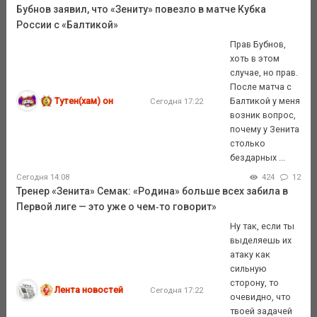
Бубнов заявил, что «Зениту» повезло в матче Кубка
России с «Балтикой»
Прав Бубнов,
хоть в этом
случае, но прав.
После матча с
Тутен(хам) он
Балтикой у меня
Сегодня 17:22
возник вопрос,
почему у Зенита
столько
бездарных ...
Сегодня 14:08
424
12
Тренер «Зенита» Семак: «Родина» больше всех забила в
Первой лиге — это уже о чем‑то говорит»
Ну так, если ты
выделяешь их
атаку как
сильную
сторону, то
Лента новостей
Сегодня 17:22
очевидно, что
твоей задачей