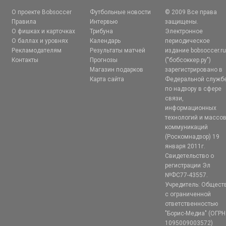
О проекте Bobsoccer
Футбольные новости
© 2009 Все права
Правила
Интервью
защищены.
О фишках и карточках
Трибуна
Электронное
О баллах и уровнях
Календарь
периодическое
Рекламодателям
Результаты матчей
издание bobsoccer.r
Контакты
Прогнозы
("бобсоккер.ру")
Магазин подарков
зарегистрировано в
Карта сайта
Федеральной служб
по надзору в сфере
связи,
информационных
технологий и массо
коммуникаций
(Роскомнадзор) 19
января 2011г.
Свидетельство о
регистрации Эл
№ФС77-43557.
Учредитель: Общест
с ограниченной
ответственностью
"Борис-Медиа" (ОГРН
1095009003572)