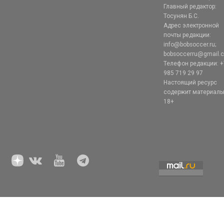
Главный редактор:
Тосунян Б.С.
Адрес электронной
почты редакции:
info@bobsoccer.ru;
bobsoccerru@gmail.
Телефон редакции: +
985 719 29 97
Настоящий ресурс
содержит материал
18+