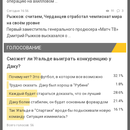
операцию на ахилловом ...
Сегодня 16:56
91
3
Рыжков: считаем, Черданцев отработал чемпионат мира
на своём уровне
Первый заместитель генерального продюсера «Матч ТВ»
Дмитрий Рыжков высказался о ...
ГОЛОСОВАНИЕ
Сможет ли Угальде выиграть конкуренцию у
Даку?
32.1%
Почему нет? Это футбол, в котором все возможно
1.8%
Трудно сказать. Даку был хорош в "Рубине"
28.6%
Каждый будет стараться доказать, что он лучший
21.4%
Даку более стабилен, он будет основным форвардом
16.1%
Так Угальде в "Спартаке" вроде бы подыскивали новую
команду. Ситуация изменилась?
Всего голосов: 56