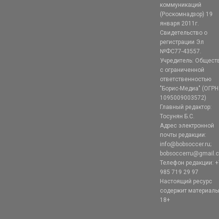
коммуникаций
(Роскомнадзор) 19
января 2011г.
Свидетельство о
регистрации Эл
№ФС77-43557.
Учредитель: Общест
с ограниченной
ответственностью
"Борис-Медиа" (ОГРН
1095009003572)
Главный редактор:
Тосунян Б.С.
Адрес электронной
почты редакции:
info@bobsoccer.ru;
bobsoccerru@gmail.
Телефон редакции: +
985 719 29 97
Настоящий ресурс
содержит материал
18+