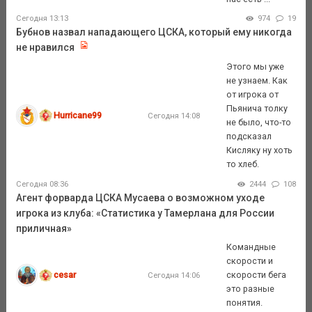
Сегодня 13:13
974
19
Бубнов назвал нападающего ЦСКА, который ему никогда
не нравился
Этого мы уже
не узнаем. Как
от игрока от
Пьянича толку
Hurricane99
Сегодня 14:08
не было, что-то
подсказал
Кисляку ну хоть
то хлеб.
Сегодня 08:36
2444
108
Агент форварда ЦСКА Мусаева о возможном уходе
игрока из клуба: «Статистика у Тамерлана для России
приличная»
Командные
скорости и
cesar
скорости бега
Сегодня 14:06
это разные
понятия.