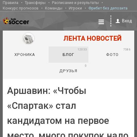
Правила
Трансферы
Расписание и результаты
Конкурс прогнозов
Команды
Игроки
Фрибет без депозита
Вход
ЛЕНТА НОВОСТЕЙ
12033
7586
ХРОНИКА
БЛОГ
ФОТО
0
ДРУЗЬЯ
Аршавин: «Чтобы
«Спартак» стал
кандидатом на первое
место, много покупок надо