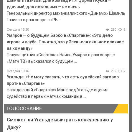
Шамиль Газизов: Для команд РПЛ формат Кубка —
удачный, для остальных — не очень
Генеральный директор махачкалинского «Динамо» Шамиль
Газизов в разговоре с «РБ ...
Сегодня 13:20
280
2
Умяров — о будущем Барко в «Спартаке»: «Это дело
игрока и клуба. Понятно, что у Эсекьеля сильное влияние
на команду»
Полузащитник «Спартака» Наиль Умяров в разговоре с
«Матч ТВ» высказался о будущем ...
Сегодня 13:16
202
2
Угальде: «Не могу сказать, что есть судейский заговор
против «Спартака»
Нападающий «Спартака» Манфред Угальде оценил
судейство в первых матчах команды в ...
ГОЛОСОВАНИЕ
Сможет ли Угальде выиграть конкуренцию у
Даку?