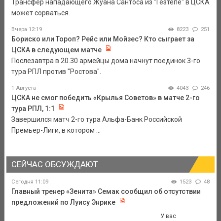
Трансфер нападающего Жуана Сантоса из "Гезтепе" в ЦСКА
может сорваться.
Вчера 12:19
8223
251
Бориско или Тороп? Рейс или Мойзес? Кто сыграет за
ЦСКА в следующем матче
Послезавтра в 20.30 армейцы дома начнут поединок 3-го
тура РПЛ против "Ростова".
1 Августа
4043
246
ЦСКА не смог победить «Крылья Советов» в матче 2-го
тура РПЛ, 1:1
Завершился матч 2-го тура Альфа-Банк Российской
Премьер-Лиги, в котором ...
СЕЙЧАС ОБСУЖДАЮТ
Сегодня 11:09
1523
48
Главный тренер «Зенита» Семак сообщил об отсутствии
предложений по Луису Энрике
У вас