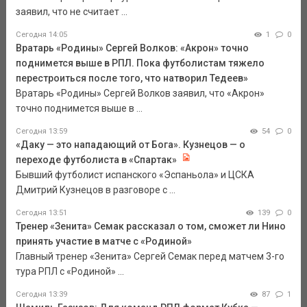
заявил, что не считает ...
Сегодня 14:05
1
0
Вратарь «Родины» Сергей Волков: «Акрон» точно
поднимется выше в РПЛ. Пока футболистам тяжело
перестроиться после того, что натворил Тедеев»
Вратарь «Родины» Сергей Волков заявил, что «Акрон»
точно поднимется выше в ...
Сегодня 13:59
54
0
«Даку — это нападающий от Бога». Кузнецов — о
переходе футболиста в «Спартак»
Бывший футболист испанского «Эспаньола» и ЦСКА
Дмитрий Кузнецов в разговоре с ...
Сегодня 13:51
139
0
Тренер «Зенита» Семак рассказал о том, сможет ли Нино
принять участие в матче с «Родиной»
Главный тренер «Зенита» Сергей Семак перед матчем 3-го
тура РПЛ с «Родиной» ...
Сегодня 13:39
87
1