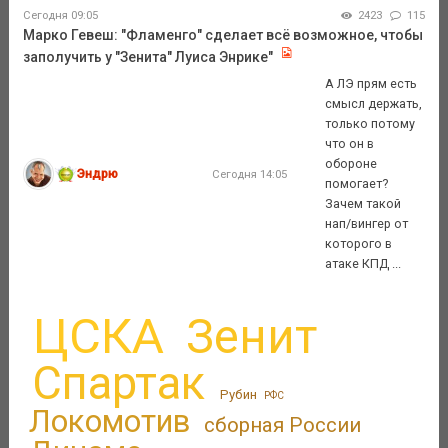
Сегодня 09:05
2423
115
Марко Гевеш: "Фламенго" сделает всё возможное, чтобы
заполучить у "Зенита" Луиса Энрике"
А ЛЭ прям есть
смысл держать,
только потому
что он в
обороне
Эндрю
Сегодня 14:05
помогает?
Зачем такой
нап/вингер от
которого в
атаке КПД ...
ЦСКА
Зенит
Спартак
Рубин
РФС
Локомотив
сборная России