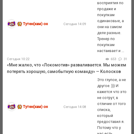
восприятия по
продаже и
покупкам
одинаковые, а
Тутен(хам) он
Сегодня 14:09
они на самом
деле разные.
Тренер по
покупкам
настаивает и ...
Сегодня 10:22
653
31
«Мне жалко, что «Локомотив» разваливается. Мы можем
потерять хорошую, самобытную команду» — Колосков
Это глупое, а не
другое. ))) И
кажется что это
не сотрут, в
отличие от того
Тутен(хам) он
Сегодня 14:08
списка,
который
предоставил я.
Потому что у
нас есть ...