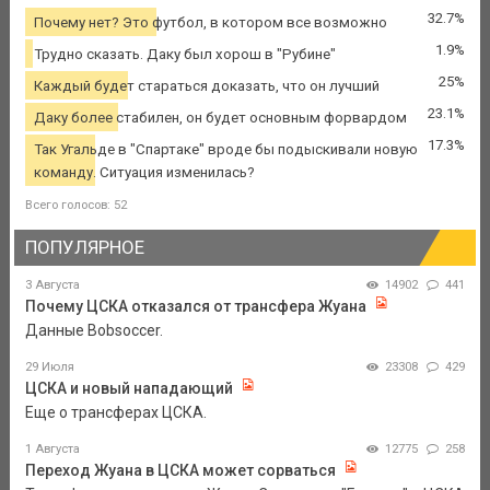
32.7%
Почему нет? Это футбол, в котором все возможно
1.9%
Трудно сказать. Даку был хорош в "Рубине"
25%
Каждый будет стараться доказать, что он лучший
23.1%
Даку более стабилен, он будет основным форвардом
17.3%
Так Угальде в "Спартаке" вроде бы подыскивали новую
команду. Ситуация изменилась?
Всего голосов: 52
ПОПУЛЯРНОЕ
3 Августа
14902
441
Почему ЦСКА отказался от трансфера Жуана
Данные Bobsoccer.
29 Июля
23308
429
ЦСКА и новый нападающий
Еще о трансферах ЦСКА.
1 Августа
12775
258
Переход Жуана в ЦСКА может сорваться