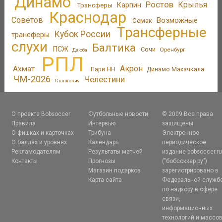
Динамо
Ростов
Крылья
Трансферы
Карпин
Краснодар
Советов
Возможные
Семак
Трансферные
Кубок России
трансферы
слухи
Балтика
ПСЖ
Сочи
Оренбург
Дзюба
РПЛ
Акрон
Ахмат
Пари НН
Динамо Махачкала
ЧМ-2026
Челестини
Станкович
О проекте Bobsoccer
Футбольные новости
© 2009 Все права
Правила
Интервью
защищены.
О фишках и карточках
Трибуна
Электронное
О баллах и уровнях
Календарь
периодическое
Рекламодателям
Результаты матчей
издание bobsoccer.r
Контакты
Прогнозы
("бобсоккер.ру")
Магазин подарков
зарегистрировано в
Карта сайта
Федеральной служб
по надзору в сфере
связи,
информационных
технологий и массо