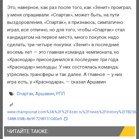
Это, наверное, как раз после того, как «Зенит» проиграл,
у меня спрашивали. «Спартак», может быть, на пути
выздоровления, «Спартак», я признаюсь, симпатично
играл, всё отлично, но для того, чтобы «Спартак» стал
кандидатом на первое место, много покупок надо
сделать, три-четыре покупки. «Зенит» в последние
восемь лет — это главная команда чемпионата, но
«Краснодар» присоединился в последние три года.
«Краснодар» молодцы. У них состоялась команда,
утряслись трансферы и так далее. А главное — у них
игра есть, у «Краснодара», — сказал Аршавин.
Спартак
,
Аршавин
,
РПЛ
www.championat.com%3A%2F%2Fdzen.ru%2Fnews%2Finstory%2Ff82569
5488-558b-8e9f-72981510d0a9
ЧИТАЙТЕ ТАКЖЕ: