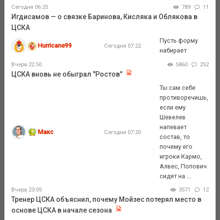
Сегодня 06:25
789
11
Игдисамов — о связке Баринова, Кисляка и Облякова в
ЦСКА
Пусть форму
Hurricane99
Сегодня 07:22
набирает
Вчера 22:50
5860
252
ЦСКА вновь не обыграл "Ростов"
Ты сам себе
противоречишь,
если ему
Шевелев
напевает
Макс
Сегодня 07:20
состав, то
почему его
игроки Кармо,
Алвес, Попович
сидят на ...
Вчера 23:05
3571
12
Тренер ЦСКА объяснил, почему Мойзес потерял место в
основе ЦСКА в начале сезона