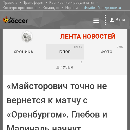
Правила
Трансферы
Расписание и результаты
Конкурс прогнозов
Команды
Игроки
Фрибет без депозита
Вход
ЛЕНТА НОВОСТЕЙ
12057
7602
ХРОНИКА
БЛОГ
ФОТО
0
ДРУЗЬЯ
«Майсторович точно не
вернется к матчу с
«Оренбургом». Глебов и
Маричаль начнут