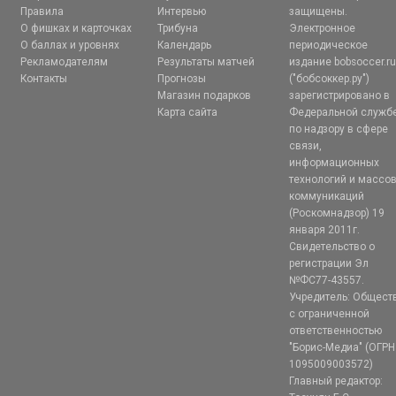
Правила
Интервью
защищены.
О фишках и карточках
Трибуна
Электронное
О баллах и уровнях
Календарь
периодическое
Рекламодателям
Результаты матчей
издание bobsoccer.r
Контакты
Прогнозы
("бобсоккер.ру")
Магазин подарков
зарегистрировано в
Карта сайта
Федеральной служб
по надзору в сфере
связи,
информационных
технологий и массо
коммуникаций
(Роскомнадзор) 19
января 2011г.
Свидетельство о
регистрации Эл
№ФС77-43557.
Учредитель: Общест
с ограниченной
ответственностью
"Борис-Медиа" (ОГРН
1095009003572)
Главный редактор: