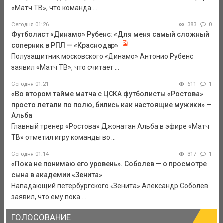
«Матч ТВ», что команда ...
Сегодня 01:26
383
0
Футболист «Динамо» Рубенс: «Для меня самый сложный
соперник в РПЛ — «Краснодар»
Полузащитник московского «Динамо» Антонио Рубенс
заявил «Матч ТВ», что считает ...
Сегодня 01:21
611
1
«Во втором тайме матча с ЦСКА футболисты «Ростова»
просто летали по полю, бились как настоящие мужики» —
Альба
Главный тренер «Ростова» Джонатан Альба в эфире «Матч
ТВ» отметил игру команды во ...
Сегодня 01:14
317
1
«Пока не понимаю его уровень». Соболев — о просмотре
сына в академии «Зенита»
Нападающий петербургского «Зенита» Александр Соболев
заявил, что ему пока ...
ГОЛОСОВАНИЕ