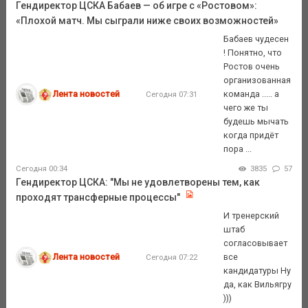
Гендиректор ЦСКА Бабаев — об игре с «Ростовом»:
«Плохой матч. Мы сыграли ниже своих возможностей»
Бабаев чудесен
! Понятно, что
Ростов очень
организованная
Лента новостей
команда ..... а
Сегодня 07:31
чего же ты
будешь мычать
когда придёт
пора ...
Сегодня 00:34
3835
57
Гендиректор ЦСКА: "Мы не удовлетворены тем, как
проходят трансферные процессы"
И тренерский
штаб
согласовывает
Лента новостей
все
Сегодня 07:22
кандидатуры Ну
да, как Вильягру
)))