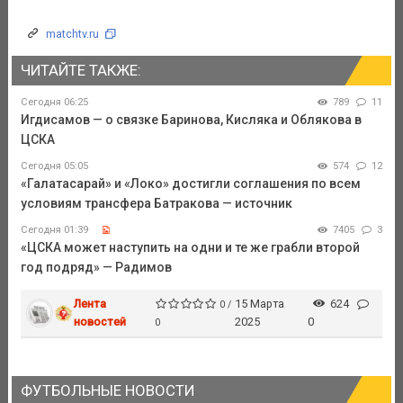
matchtv.ru
ЧИТАЙТЕ ТАКЖЕ:
Сегодня 06:25
789
11
Игдисамов — о связке Баринова, Кисляка и Облякова в
ЦСКА
Сегодня 05:05
574
12
«Галатасарай» и «Локо» достигли соглашения по всем
условиям трансфера Батракова — источник
Сегодня 01:39
7405
3
«ЦСКА может наступить на одни и те же грабли второй
год подряд» — Радимов
Лента
15 Марта
624
0 /
новостей
2025
0
0
ФУТБОЛЬНЫЕ НОВОСТИ