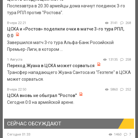
Послезавтра в 20.30 армейцы дома начнут поединок 3-го
тура РПЛ против "Ростова".
Вчера 22:21
3141
268
ЦСКА и «Ростов» поделили очки в матче 3-го тура РПЛ,
0:0
Завершился матч 3-го тура Альфа-Банк Российской
Премьер-Лиги, в котором ...
1 Августа
13135
258
Переход Жуана в ЦСКА может сорваться
Трансфер нападающего Жуана Сантоса из "Гезтепе" в ЦСКА
может сорваться.
Вчера 22:50
5860
252
ЦСКА вновь не обыграл "Ростов"
Сегодня 0:0 на армейской арене.
СЕЙЧАС ОБСУЖДАЮТ
Сегодня 01:33
1460
7