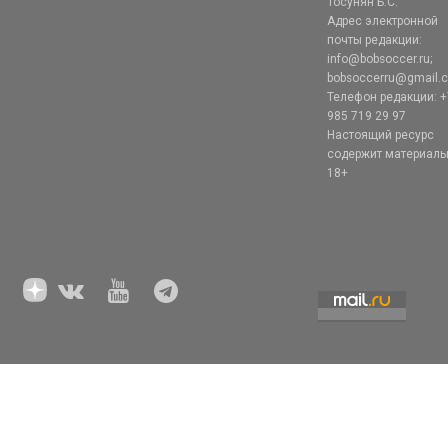
Тосунян Б.С.
Адрес электронной
почты редакции:
info@bobsoccer.ru;
bobsoccerru@gmail.
Телефон редакции: +
985 719 29 97
Настоящий ресурс
содержит материал
18+