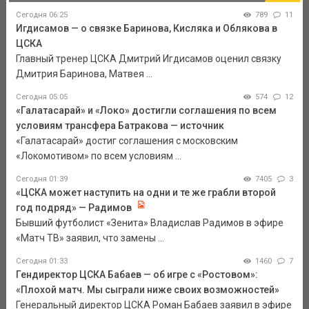
Сегодня 06:25
789
11
Игдисамов — о связке Баринова, Кисляка и Облякова в
ЦСКА
Главный тренер ЦСКА Дмитрий Игдисамов оценил связку
Дмитрия Баринова, Матвея ...
Сегодня 05:05
574
12
«Галатасарай» и «Локо» достигли соглашения по всем
условиям трансфера Батракова — источник
«Галатасарай» достиг соглашения с московским
«Локомотивом» по всем условиям ...
Сегодня 01:39
7405
3
«ЦСКА может наступить на одни и те же грабли второй
год подряд» — Радимов
Бывший футболист «Зенита» Владислав Радимов в эфире
«Матч ТВ» заявил, что замены ...
Сегодня 01:33
1460
7
Гендиректор ЦСКА Бабаев — об игре с «Ростовом»:
«Плохой матч. Мы сыграли ниже своих возможностей»
Генеральный директор ЦСКА Роман Бабаев заявил в эфире