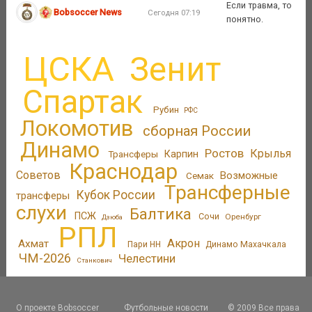
Если травма, то
Bobsoccer News
Сегодня 07:19
понятно.
ЦСКА
Зенит
Спартак
Рубин
РФС
Локомотив
сборная России
Динамо
Ростов
Крылья
Трансферы
Карпин
Краснодар
Советов
Возможные
Семак
Трансферные
Кубок России
трансферы
слухи
Балтика
ПСЖ
Сочи
Оренбург
Дзюба
РПЛ
Акрон
Ахмат
Пари НН
Динамо Махачкала
ЧМ-2026
Челестини
Станкович
О проекте Bobsoccer
Футбольные новости
© 2009 Все права