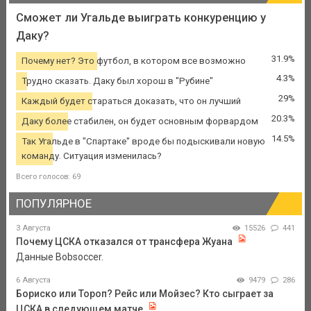
Сможет ли Угальде выиграть конкуренцию у
Даку?
31.9%
Почему нет? Это футбол, в котором все возможно
4.3%
Трудно сказать. Даку был хорош в "Рубине"
29%
Каждый будет стараться доказать, что он лучший
20.3%
Даку более стабилен, он будет основным форвардом
14.5%
Так Угальде в "Спартаке" вроде бы подыскивали новую
команду. Ситуация изменилась?
Всего голосов: 69
ПОПУЛЯРНОЕ
3 Августа
15526
441
Почему ЦСКА отказался от трансфера Жуана
Данные Bobsoccer.
6 Августа
9479
286
Бориско или Тороп? Рейс или Мойзес? Кто сыграет за
ЦСКА в следующем матче