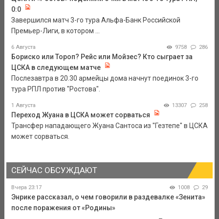
0:0
Завершился матч 3-го тура Альфа-Банк Российской
Премьер-Лиги, в котором ...
6 Августа
9758
286
Бориско или Тороп? Рейс или Мойзес? Кто сыграет за
ЦСКА в следующем матче
Послезавтра в 20.30 армейцы дома начнут поединок 3-го
тура РПЛ против "Ростова".
1 Августа
13307
258
Переход Жуана в ЦСКА может сорваться
Трансфер нападающего Жуана Сантоса из "Гезтепе" в ЦСКА
может сорваться.
СЕЙЧАС ОБСУЖДАЮТ
Вчера 23:17
1008
29
Энрике рассказал, о чем говорили в раздевалке «Зенита»
после поражения от «Родины»