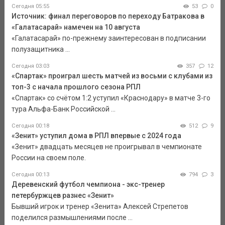
Сегодня 05:55
53
0
Источник: финал переговоров по переходу Батракова в
«Галатасарай» намечен на 10 августа
«Галатасарай» по-прежнему заинтересован в подписании
полузащитника ...
Сегодня 03:03
357
12
«Спартак» проиграл шесть матчей из восьми с клубами из
топ-3 с начала прошлого сезона РПЛ
«Спартак» со счётом 1:2 уступил «Краснодару» в матче 3-го
тура Альфа-Банк Российской ...
Сегодня 00:18
512
9
«Зенит» уступил дома в РПЛ впервые с 2024 года
«Зенит» двадцать месяцев не проигрывал в чемпионате
России на своем поле.
Сегодня 00:13
794
3
Деревенский футбол чемпиона - экс-тренер
петербуржцев разнес «Зенит»
Бывший игрок и тренер «Зенита» Алексей Стрепетов
поделился размышлениями после ...