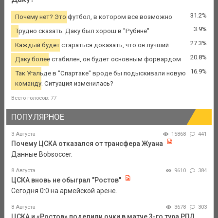
31.2%
Почему нет? Это футбол, в котором все возможно
3.9%
Трудно сказать. Даку был хорош в "Рубине"
27.3%
Каждый будет стараться доказать, что он лучший
20.8%
Даку более стабилен, он будет основным форвардом
16.9%
Так Угальде в "Спартаке" вроде бы подыскивали новую
команду. Ситуация изменилась?
Всего голосов: 77
ПОПУЛЯРНОЕ
3 Августа
15868
441
Почему ЦСКА отказался от трансфера Жуана
Данные Bobsoccer.
8 Августа
9610
384
ЦСКА вновь не обыграл "Ростов"
Сегодня 0:0 на армейской арене.
8 Августа
3678
303
ЦСКА и «Ростов» поделили очки в матче 3-го тура РПЛ,