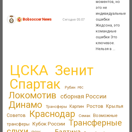
моментов, но
это не
индивидуальные
Bobsoccer News
ошибки
Сегодня 05:07
Жедсона, это
командные
ошибки Это
ключевое.
Нельзя в ...
ЦСКА
Зенит
Спартак
Рубин
РФС
Локомотив
сборная России
Динамо
Ростов
Крылья
Трансферы
Карпин
Краснодар
Советов
Возможные
Семак
Трансферные
Кубок России
трансферы
слухи
Балтика