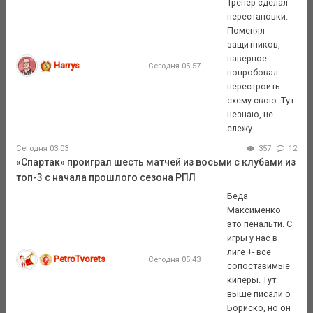
Тренер сделал
перестановки.
Поменял
защитников,
наверное
Harrys
Сегодня 05:57
попробовал
перестроить
схему свою. Тут
незнаю, не
слежу. ...
Сегодня 03:03
357
12
«Спартак» проиграл шесть матчей из восьми с клубами из
топ-3 с начала прошлого сезона РПЛ
Беда
Максименко
это пенальти. С
игры у нас в
лиге +- все
PetroTvorets
Сегодня 05:43
сопоставимые
киперы. Тут
выше писали о
Бориско, но он