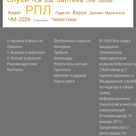
ПСЖ
Сочи
Оренбург
Дзюба
РПЛ
Акрон
Ахмат
Динамо Махачкала
Пари НН
ЧМ-2026
Челестини
Станкович
О проекте Bobsoccer
Футбольные новости
© 2009 Все права
Правила
Интервью
защищены.
О фишках и карточках
Трибуна
Электронное
О баллах и уровнях
Календарь
периодическое
Рекламодателям
Результаты матчей
издание bobsoccer.r
Контакты
Прогнозы
("бобсоккер.ру")
Магазин подарков
зарегистрировано в
Карта сайта
Федеральной служб
по надзору в сфере
связи,
информационных
технологий и массо
коммуникаций
(Роскомнадзор) 19
января 2011г.
Свидетельство о
регистрации Эл