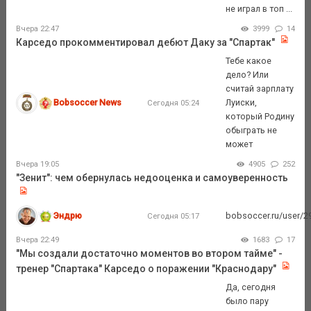
не играл в топ ...
Вчера 22:47
3999
14
Карседо прокомментировал дебют Даку за "Спартак"
Тебе какое
дело? Или
считай зарплату
Bobsoccer News
Луиски,
Сегодня 05:24
который Родину
обыграть не
может
Вчера 19:05
4905
252
"Зенит": чем обернулась недооценка и самоуверенность
Эндрю
bobsoccer.ru/user/29
Сегодня 05:17
Вчера 22:49
1683
17
"Мы создали достаточно моментов во втором тайме" -
тренер "Спартака" Карседо о поражении "Краснодару"
Да, сегодня
было пару