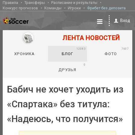
Правила
Трансферы
Расписание и результаты
Конкурс прогнозов
Команды
Игроки
Фрибет без депозита
Вход
ЛЕНТА НОВОСТЕЙ
12083
7607
ХРОНИКА
БЛОГ
ФОТО
0
ДРУЗЬЯ
Бабич не хочет уходить из
«Спартака» без титула:
«Надеюсь, что получится»