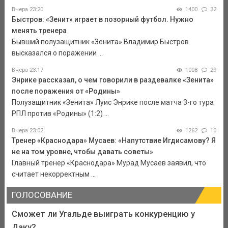
Вчера 23:20
1400
32
Быстров: «Зенит» играет в позорный футбол. Нужно
менять тренера
Бывший полузащитник «Зенита» Владимир Быстров
высказался о поражении ...
Вчера 23:17
1008
29
Энрике рассказал, о чем говорили в раздевалке «Зенита»
после поражения от «Родины»
Полузащитник «Зенита» Луис Энрике после матча 3-го тура
РПЛ против «Родины» (1:2) ...
Вчера 23:02
1262
10
Тренер «Краснодара» Мусаев: «Напутствие Игдисамову? Я
не на том уровне, чтобы давать советы»
Главный тренер «Краснодара» Мурад Мусаев заявил, что
считает некорректным ...
ГОЛОСОВАНИЕ
Сможет ли Угальде выиграть конкуренцию у
Даку?