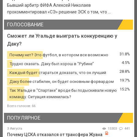
Бывший арбитр ФИФА Алексей Николаев
прокомментировал «СЭ» решение ЭСК о том, что ...
ГОЛОСОВАНИЕ
Сможет ли Угальде выиграть конкуренцию у
Даку?
31.8%
Почему нет? Это футбол, в котором все возможно
4.5%
Трудно сказать. Даку был хорош в "Рубине"
28.8%
Каждый будет стараться доказать, что он лучший
19.7%
Даку более стабилен, он будет основным форвардом
15.2%
Так Угальде в "Спартаке" вроде бы подыскивали новую
команду. Ситуация изменилась?
Всего голосов: 66
ПОПУЛЯРНОЕ
3 Августа
15303
441
Почему ЦСКА отказался от трансфера Жуана