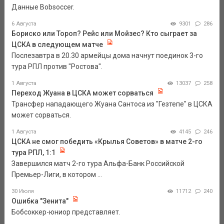
Данные Bobsoccer.
6 Августа
9301
286
Бориско или Тороп? Рейс или Мойзес? Кто сыграет за
ЦСКА в следующем матче
Послезавтра в 20.30 армейцы дома начнут поединок 3-го
тура РПЛ против "Ростова".
1 Августа
13037
258
Переход Жуана в ЦСКА может сорваться
Трансфер нападающего Жуана Сантоса из "Гезтепе" в ЦСКА
может сорваться.
1 Августа
4145
246
ЦСКА не смог победить «Крылья Советов» в матче 2-го
тура РПЛ, 1:1
Завершился матч 2-го тура Альфа-Банк Российской
Премьер-Лиги, в котором ...
30 Июля
11712
240
Ошибка "Зенита"
Бобсоккер-юниор представляет.