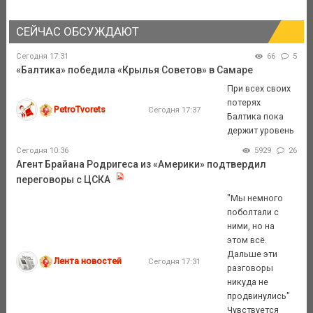
СЕЙЧАС ОБСУЖДАЮТ
Сегодня 17:31
66
5
«Балтика» победила «Крылья Советов» в Самаре
При всех своих
потерях
PetroTvorets
Сегодня 17:37
Балтика пока
держит уровень
Сегодня 10:36
5929
26
Агент Брайана Родригеса из «Америки» подтвердил
переговоры с ЦСКА
"Мы немного
поболтали с
ними, но на
этом всё.
Дальше эти
Лента новостей
Сегодня 17:31
разговоры
никуда не
продвинулись"
Чувствуется