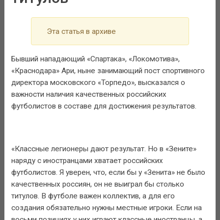
Эта статья в архиве
Бывший нападающий «Спартака», «Локомотива»,
«Краснодара» Ари, ныне занимающий пост спортивного
директора московского «Торпедо», высказался о
важности наличия качественных российских
футболистов в составе для достижения результатов.
«Классные легионеры дают результат. Но в «Зените»
наряду с иностранцами хватает российских
футболистов. Я уверен, что, если бы у «Зенита» не было
качественных россиян, он не выиграл бы столько
титулов. В футболе важен коллектив, а для его
создания обязательно нужны местные игроки. Если на
восьми позициях у них играют классные иностранцы, а