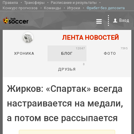
Правила
Трансферы
Расписание и результаты
Конкурс прогнозов
Команды
Игроки
Фрибет без депозита
Вход
ЛЕНТА НОВОСТЕЙ
12047
7595
ХРОНИКА
БЛОГ
ФОТО
0
ДРУЗЬЯ
Жирков: «Спартак» всегда
настраивается на медали,
а потом все рассыпается