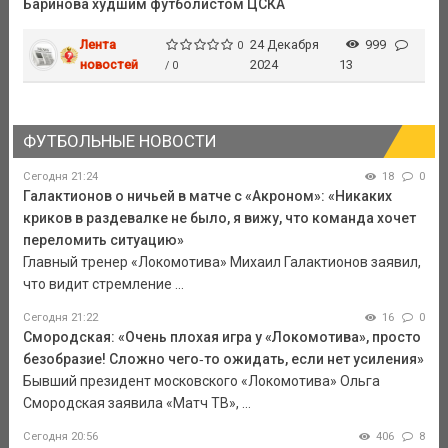
Баринова худшим футболистом ЦСКА
Лента
24 Декабря
999
0
новостей
2024
13
/ 0
ФУТБОЛЬНЫЕ НОВОСТИ
Сегодня 21:24
18
0
Галактионов о ничьей в матче с «Акроном»: «Никаких
криков в раздевалке не было, я вижу, что команда хочет
переломить ситуацию»
Главный тренер «Локомотива» Михаил Галактионов заявил,
что видит стремление ...
Сегодня 21:22
16
0
Смородская: «Очень плохая игра у «Локомотива», просто
безобразие! Сложно чего‑то ожидать, если нет усиления»
Бывший президент московского «Локомотива» Ольга
Смородская заявила «Матч ТВ», ...
Сегодня 20:56
406
8