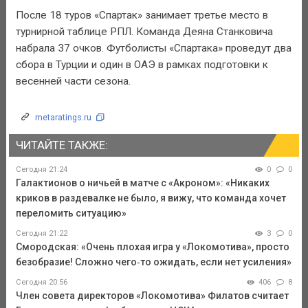
После 18 туров «Спартак» занимает третье место в
турнирной таблице РПЛ. Команда Деяна Станковича
набрала 37 очков. Футболисты «Спартака» проведут два
сбора в Турции и один в ОАЭ в рамках подготовки к
весенней части сезона.
metaratings.ru
ЧИТАЙТЕ ТАКЖЕ:
Сегодня 21:24
0
0
Галактионов о ничьей в матче с «Акроном»: «Никаких
криков в раздевалке не было, я вижу, что команда хочет
переломить ситуацию»
Сегодня 21:22
3
0
Смородская: «Очень плохая игра у «Локомотива», просто
безобразие! Сложно чего‑то ожидать, если нет усиления»
Сегодня 20:56
406
8
Член совета директоров «Локомотива» Филатов считает