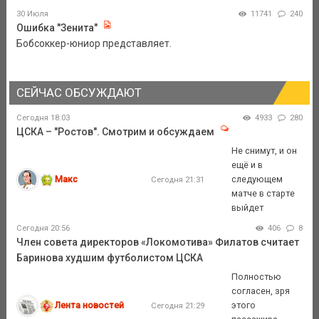
30 Июля
11741
240
Ошибка "Зенита"
Бобсоккер-юниор представляет.
СЕЙЧАС ОБСУЖДАЮТ
Сегодня 18:03
4933
280
ЦСКА – "Ростов". Смотрим и обсуждаем
Не снимут, и он
ещё и в
Макс
следующем
Сегодня 21:31
матче в старте
выйдет
Сегодня 20:56
406
8
Член совета директоров «Локомотива» Филатов считает
Баринова худшим футболистом ЦСКА
Полностью
согласен, зря
Лента новостей
этого
Сегодня 21:29