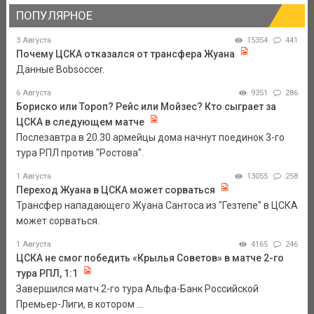
ПОПУЛЯРНОЕ
3 Августа
15354
441
Почему ЦСКА отказался от трансфера Жуана
Данные Bobsoccer.
6 Августа
9351
286
Бориско или Тороп? Рейс или Мойзес? Кто сыграет за
ЦСКА в следующем матче
Послезавтра в 20.30 армейцы дома начнут поединок 3-го
тура РПЛ против "Ростова".
1 Августа
13055
258
Переход Жуана в ЦСКА может сорваться
Трансфер нападающего Жуана Сантоса из "Гезтепе" в ЦСКА
может сорваться.
1 Августа
4165
246
ЦСКА не смог победить «Крылья Советов» в матче 2-го
тура РПЛ, 1:1
Завершился матч 2-го тура Альфа-Банк Российской
Премьер-Лиги, в котором ...