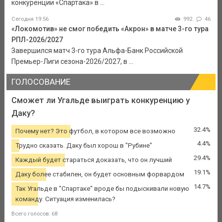
конкуренции «Спартака» в ...
Сегодня 19:56
992
46
«Локомотив» не смог победить «Акрон» в матче 3-го тура
РПЛ-2026/2027
Завершился матч 3-го тура Альфа-Банк Российской
Премьер-Лиги сезона-2026/2027, в ...
ГОЛОСОВАНИЕ
Сможет ли Угальде выиграть конкуренцию у
Даку?
32.4%
Почему нет? Это футбол, в котором все возможно
4.4%
Трудно сказать. Даку был хорош в "Рубине"
29.4%
Каждый будет стараться доказать, что он лучший
19.1%
Даку более стабилен, он будет основным форвардом
14.7%
Так Угальде в "Спартаке" вроде бы подыскивали новую
команду. Ситуация изменилась?
Всего голосов: 68