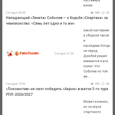
пассажира
взяли.
Сегодня 20:04
848
30
Нападающий «Зенита» Соболев — о борьбе «Спартака» за
чемпионство: «Семь лет одно и то же»
какой наставник
в сборной такой
и
наследник.Когда
он перед
PetroTvorets
Сегодня 21:24
Дзюбой решил
извинится я все
понял. Что
Соболев по той
же ...
Сегодня 19:56
992
46
«Локомотив» не смог победить «Акрон» в матче 3-го тура
РПЛ-2026/2027
Может конечно,
но он игрок
стартового