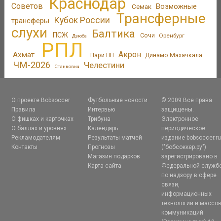
Краснодар
Советов
Возможные
Семак
Трансферные
Кубок России
трансферы
слухи
Балтика
ПСЖ
Сочи
Оренбург
Дзюба
РПЛ
Акрон
Ахмат
Пари НН
Динамо Махачкала
ЧМ-2026
Челестини
Станкович
О проекте Bobsoccer
Футбольные новости
© 2009 Все права
Правила
Интервью
защищены.
О фишках и карточках
Трибуна
Электронное
О баллах и уровнях
Календарь
периодическое
Рекламодателям
Результаты матчей
издание bobsoccer.r
Контакты
Прогнозы
("бобсоккер.ру")
Магазин подарков
зарегистрировано в
Карта сайта
Федеральной служб
по надзору в сфере
связи,
информационных
технологий и массо
коммуникаций