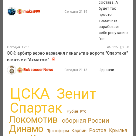
состава. А
будет так
maksi999
Сегодня 21:19
просто
токсичить
заработает
себе репутацию
"не ...
Сегодня 12:11
925
58
ЭСК: арбитр верно назначил пенальти в ворота "Спартака"
в матче с "Ахматом"
Bobsoccer News
Циркачи
Сегодня 21:13
ЦСКА
Зенит
Спартак
Рубин
РФС
Локомотив
сборная России
Динамо
Ростов
Крылья
Трансферы
Карпин