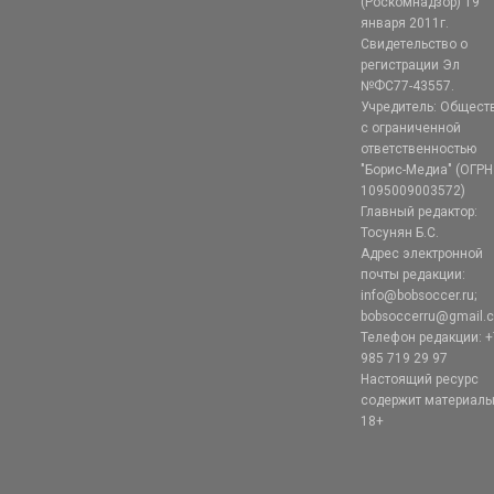
(Роскомнадзор) 19
января 2011г.
Свидетельство о
регистрации Эл
№ФС77-43557.
Учредитель: Общест
с ограниченной
ответственностью
"Борис-Медиа" (ОГРН
1095009003572)
Главный редактор:
Тосунян Б.С.
Адрес электронной
почты редакции:
info@bobsoccer.ru;
bobsoccerru@gmail.
Телефон редакции: +
985 719 29 97
Настоящий ресурс
содержит материал
18+