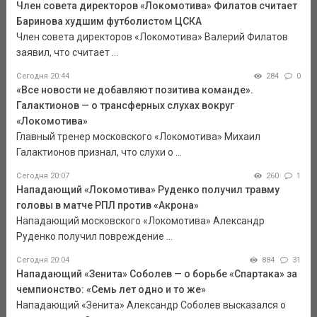
Член совета директоров «Локомотива» Филатов считает
Баринова худшим футболистом ЦСКА
Член совета директоров «Локомотива» Валерий Филатов
заявил, что считает ...
Сегодня 20:44
284
0
«Все новости не добавляют позитива команде».
Галактионов — о трансферных слухах вокруг
«Локомотива»
Главный тренер московского «Локомотива» Михаил
Галактионов признал, что слухи о ...
Сегодня 20:07
260
1
Нападающий «Локомотива» Руденко получил травму
головы в матче РПЛ против «Акрона»
Нападающий московского «Локомотива» Александр
Руденко получил повреждение ...
Сегодня 20:04
884
31
Нападающий «Зенита» Соболев — о борьбе «Спартака» за
чемпионство: «Семь лет одно и то же»
Нападающий «Зенита» Александр Соболев высказался о