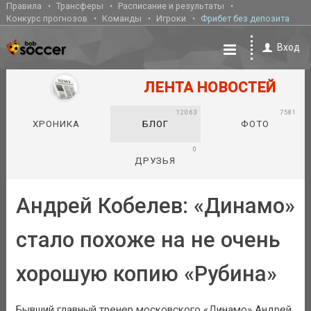
Правила
Трансферы
Расписание и результаты
Конкурс прогнозов
Команды
Игроки
Фрибет без депозита
Вход
ЛЕНТА НОВОСТЕЙ
12063
7581
ХРОНИКА
БЛОГ
ФОТО
0
ДРУЗЬЯ
Андрей Кобелев: «Динамо»
стало похоже на не очень
хорошую копию «Рубина»
Бывший главный тренер московского «Динамо» Андрей