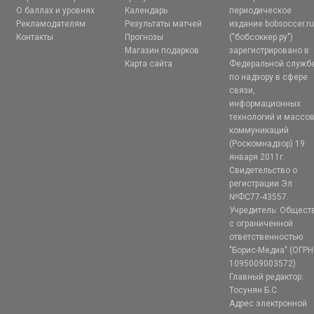
О баллах и уровнях
Календарь
периодическое
Рекламодателям
Результаты матчей
издание bobsoccer.r
Контакты
Прогнозы
("бобсоккер.ру")
Магазин подарков
зарегистрировано в
Карта сайта
Федеральной служб
по надзору в сфере
связи,
информационных
технологий и массо
коммуникаций
(Роскомнадзор) 19
января 2011г.
Свидетельство о
регистрации Эл
№ФС77-43557.
Учредитель: Общест
с ограниченной
ответственностью
"Борис-Медиа" (ОГРН
1095009003572)
Главный редактор:
Тосунян Б.С.
Адрес электронной