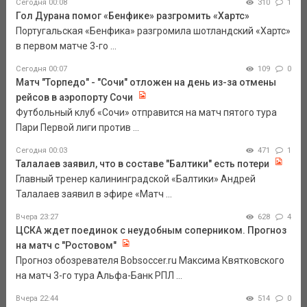
Сегодня 00:08
310
1
Гол Дурана помог «Бенфике» разгромить «Хартс»
Португальская «Бенфика» разгромила шотландский «Хартс»
в первом матче 3-го ...
Сегодня 00:07
109
0
Матч "Торпедо" - "Сочи" отложен на день из-за отмены
рейсов в аэропорту Сочи
Футбольный клуб «Сочи» отправится на матч пятого тура
Пари Первой лиги против ...
Сегодня 00:03
471
1
Талалаев заявил, что в составе "Балтики" есть потери
Главный тренер калининградской «Балтики» Андрей
Талалаев заявил в эфире «Матч ...
Вчера 23:27
628
4
ЦСКА ждет поединок с неудобным соперником. Прогноз
на матч с "Ростовом"
Прогноз обозревателя Bobsoccer.ru Максима Квятковского
на матч 3-го тура Альфа-Банк РПЛ ...
Вчера 22:44
514
0