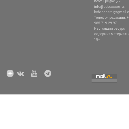
почты редакции:
info@bobsoccer.ru;
bobsoccerru@gmail.
Телефон редакции: +
985 719 29 97
Настоящий ресурс
содержит материал
18+