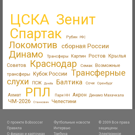
ЦСКА
Зенит
Спартак
Рубин
РФС
Локомотив
сборная России
Динамо
Ростов
Крылья
Трансферы
Карпин
Краснодар
Советов
Возможные
Семак
Трансферные
Кубок России
трансферы
слухи
Балтика
ПСЖ
Сочи
Оренбург
Дзюба
РПЛ
Акрон
Ахмат
Пари НН
Динамо Махачкала
ЧМ-2026
Челестини
Станкович
О проекте Bobsoccer
Футбольные новости
© 2009 Все права
Правила
Интервью
защищены.
О фишках и карточках
Трибуна
Электронное