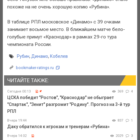
похоже на не очень хорошую копию «Рубина».
В таблице РПЛ московское «Динамо» с 39 очками
занимает восьмое место. В ближайшем матче бело-
голубые примут «Краснодар» в рамках 29-го тура
чемпионата России.
Рубин
,
Динамо
,
Кобелев
bookmaker-ratings.ru
ЧИТАЙТЕ ТАКЖЕ:
Сегодня 00:13
369
4
ЦСКА победит "Ростов", "Краснодар" не обыграет
"Спартак", "Зенит" разгромит "Родину". Прогноз на 3-й тур
РПЛ
Вчера 19:44
837
1
Даку обратился к игрокам и тренерам «Рубина»
Вчера 14:02
2029
3