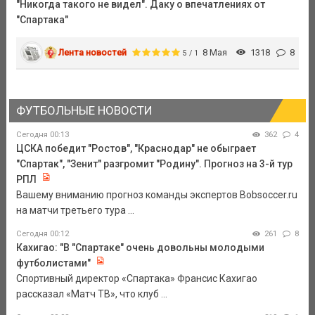
"Никогда такого не видел". Даку о впечатлениях от
"Спартака"
Лента новостей
8 Мая
1318
8
5 / 1
ФУТБОЛЬНЫЕ НОВОСТИ
Сегодня 00:13
362
4
ЦСКА победит "Ростов", "Краснодар" не обыграет
"Спартак", "Зенит" разгромит "Родину". Прогноз на 3-й тур
РПЛ
Вашему вниманию прогноз команды экспертов Bobsoccer.ru
на матчи третьего тура ...
Сегодня 00:12
261
8
Кахигао: "В "Спартаке" очень довольны молодыми
футболистами"
Спортивный директор «Спартака» Франсис Кахигао
рассказал «Матч ТВ», что клуб ...