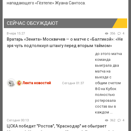
нападающего «Гёзтепе» Жуана Сантоса.
СЕЙЧАС ОБСУЖДАЮТ
Вчера 15:27
356
4
Вратарь «Зенита» Москвичев — о матче с «Балтикой»: «Не
зря чуть подтолкнул штангу перед вторым таймом»
до этого матча
команда
выиграла два
матча на
выезде с
Лента новостей
общим счетом
Сегодня 01:37
8-0 на Кубок
полностью
ротировала
состав вы в
каждом ...
Сегодня 00:13
362
4
ЦСКА победит "Ростов", "Краснодар" не обыграет