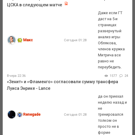
ЦСКА в следующем матче
Даже если ГТ
даст на 5-и
страницах
развернутый
анализ игры
Макс
Сегодня 01:28
Облякова,
членов кружка
Митрича все
равно не
переубедить.
Вчера 22:36
1577
24
«Зенит» и «Фламенго» согласовали сумму трансфера
Луиса Энрике - Lance
да он приехал
неделю назад и
не
Renegade
тренировался
Сегодня 01:28
толком он
просто не в
форме