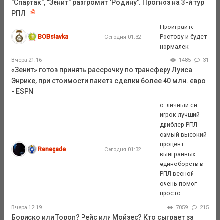
"Спартак", "Зенит" разгромит "Родину". Прогноз на 3-й тур
РПЛ
Проиграйте
BOBstavka
Ростову и будет
Сегодня 01:32
нормалек
Вчера 21:16
1485
31
«Зенит» готов принять рассрочку по трансферу Луиса
Энрике, при стоимости пакета сделки более 40 млн. евро
- ESPN
отличный он
игрок лучший
дриблер РПЛ
самый высокий
процент
Renegade
Сегодня 01:32
выигранных
единоборств в
РПЛ весной
очень помог
просто ...
Вчера 12:19
7059
215
Бориско или Тороп? Рейс или Мойзес? Кто сыграет за