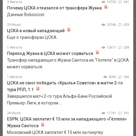
3 Августа
14723
441
Почему ЦСКА отказался от трансфера Жуана
Данные Bobsoccer.
29 Июля
23186
429
ЦСКА и новый нападающий
Еще о трансферах ЦСКА.
1 Августа
12671
258
Переход Жуана в ЦСКА может сорваться
Трансфер нападающего Жуана Сантоса из "Гезтепе" в ЦСКА
может сорваться.
1 Августа
4005
246
ЦСКА не смог победить «Крылья Советов» в матче 2-го
тура РПЛ, 1:1
Завершился матч 2-го тура Альфа-Банк Российской
Премьер-Лиги, в котором ...
28 Июля
11741
241
ESPN: ЦСКА заплатит € 15 млн за нападающего «Гёзтепе»
Жуана Сантоса
Московский ЦСКА заплатит € 15 млн за покупку