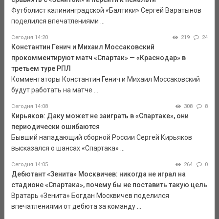
Футболист калининградской «Балтики» Сергей Варатынов
поделился впечатлениями ...
Сегодня 14:20
219
24
Константин Генич и Михаил Моссаковский
прокомментируют матч «Спартак» — «Краснодар» в
третьем туре РПЛ
Комментаторы Константин Генич и Михаил Моссаковский
будут работать на матче ...
Сегодня 14:08
308
8
Кирьяков: Даку может не заиграть в «Спартаке», они
периодически ошибаются
Бывший нападающий сборной России Сергей Кирьяков
высказался о шансах «Спартака» ...
Сегодня 14:05
264
0
Дебютант «Зенита» Москвичев: никогда не играл на
стадионе «Спартака», почему бы не поставить такую цель
Вратарь «Зенита» Богдан Москвичев поделился
впечатлениями от дебюта за команду ...