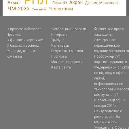
РПЛ
Акрон
Ахмат
Пари НН
Динамо Махачкала
ЧМ-2026
Челестини
Станкович
О проекте Bobsoccer
Футбольные новости
© 2009 Все права
Правила
Интервью
защищены.
О фишках и карточках
Трибуна
Электронное
О баллах и уровнях
Календарь
периодическое
Рекламодателям
Результаты матчей
издание bobsoccer.r
Контакты
Прогнозы
("бобсоккер.ру")
Магазин подарков
зарегистрировано в
Карта сайта
Федеральной служб
по надзору в сфере
связи,
информационных
технологий и массо
коммуникаций
(Роскомнадзор) 19
января 2011г.
Свидетельство о
регистрации Эл
№ФС77-43557.
Учредитель: Общест