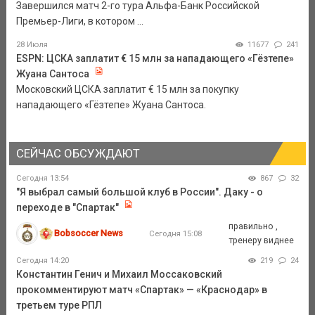
Завершился матч 2-го тура Альфа-Банк Российской
Премьер-Лиги, в котором ...
28 Июля
11677
241
ESPN: ЦСКА заплатит € 15 млн за нападающего «Гёзтепе»
Жуана Сантоса
Московский ЦСКА заплатит € 15 млн за покупку
нападающего «Гёзтепе» Жуана Сантоса.
СЕЙЧАС ОБСУЖДАЮТ
Сегодня 13:54
867
32
"Я выбрал самый большой клуб в России". Даку - о
переходе в "Спартак"
правильно ,
Bobsoccer News
Сегодня 15:08
тренеру виднее
Сегодня 14:20
219
24
Константин Генич и Михаил Моссаковский
прокомментируют матч «Спартак» — «Краснодар» в
третьем туре РПЛ