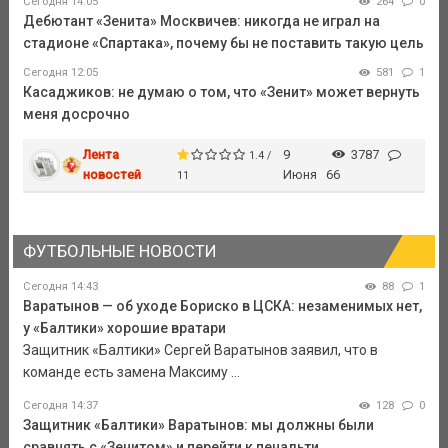
Сегодня 14:05
264
0
Дебютант «Зенита» Москвичев: никогда не играл на
стадионе «Спартака», почему бы не поставить такую цель
Сегодня 12:05
581
1
Касаджиков: не думаю о том, что «Зенит» может вернуть
меня досрочно
Лента
9
3787
1.4 /
новостей
Июня
66
11
ФУТБОЛЬНЫЕ НОВОСТИ
Сегодня 14:43
88
1
Варатынов — об уходе Бориско в ЦСКА: незаменимых нет,
у «Балтики» хорошие вратари
Защитник «Балтики» Сергей Варатынов заявил, что в
команде есть замена Максиму ...
Сегодня 14:37
128
0
Защитник «Балтики» Варатынов: мы должны были
сравнять с «Зенитом» и перейти к пенальти