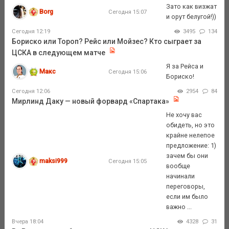
Зато как визжат
Borg
Сегодня 15:07
и орут белугой!))
Сегодня 12:19
3495
134
Бориско или Тороп? Рейс или Мойзес? Кто сыграет за
ЦСКА в следующем матче
Я за Рейса и
Макс
Сегодня 15:06
Бориско!
Сегодня 12:06
2954
84
Мирлинд Даку — новый форвард «Спартака»
Не хочу вас
обидеть, но это
крайне нелепое
предложение: 1)
зачем бы они
maksi999
Сегодня 15:05
вообще
начинали
переговоры,
если им было
важно ...
Вчера 18:04
4328
31