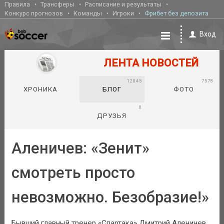
Правила
Трансферы
Расписание и результаты
Конкурс прогнозов
Команды
Игроки
Фрибет без депозита
Вход
ЛЕНТА НОВОСТЕЙ
12045
7578
ХРОНИКА
БЛОГ
ФОТО
0
ДРУЗЬЯ
Аленичев: «Зенит»
смотреть просто
невозможно. Безобразие!»
Бывший главный тренер «Спартака» Дмитрий Аленичев