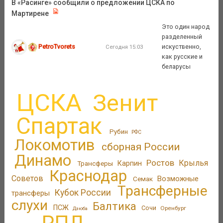
В «Расинге» сообщили о предложении ЦСКА по
Мартирене
Это один народ
разделенный
PetroTvorets
искуственно,
Сегодня 15:03
как русские и
беларусы
ЦСКА
Зенит
Спартак
Рубин
РФС
Локомотив
сборная России
Динамо
Ростов
Крылья
Трансферы
Карпин
Краснодар
Советов
Возможные
Семак
Трансферные
Кубок России
трансферы
слухи
Балтика
ПСЖ
Сочи
Оренбург
Дзюба