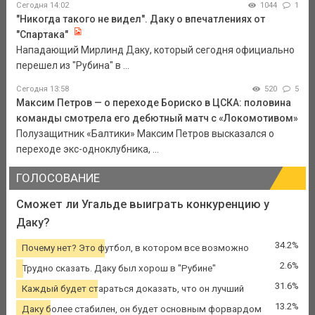
Сегодня 14:02
1044
1
"Никогда такого не видел". Даку о впечатлениях от
"Спартака"
Нападающий Мирлинд Даку, который сегодня официально
перешел из "Рубина" в ...
Сегодня 13:58
520
5
Максим Петров — о переходе Бориско в ЦСКА: половина
команды смотрела его дебютный матч с «Локомотивом»
Полузащитник «Балтики» Максим Петров высказался о
переходе экс-одноклубника, ...
ГОЛОСОВАНИЕ
Сможет ли Угальде выиграть конкуренцию у
Даку?
34.2%
Почему нет? Это футбол, в котором все возможно
2.6%
Трудно сказать. Даку был хорош в "Рубине"
31.6%
Каждый будет стараться доказать, что он лучший
13.2%
Даку более стабилен, он будет основным форвардом