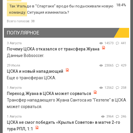
18.4%
Так Угальде в "Спартаке" вроде бы подыскивали новую
команду. Ситуация изменилась?
Всего голосов: 38
ПОПУЛЯРНОЕ
3 Августа
14573
441
Почему ЦСКА отказался от трансфера Жуана
Данные Bobsoccer.
29 Июля
23065
429
ЦСКА и новый нападающий
Еще о трансферах ЦСКА.
1 Августа
12562
258
Переход Жуана в ЦСКА может сорваться
Трансфер нападающего Жуана Сантоса из "Гезтепе" в ЦСКА
может сорваться.
1 Августа
3964
246
ЦСКА не смог победить «Крылья Советов» в матче 2-го
тура РПЛ, 1:1