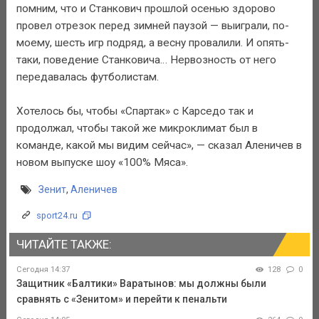
помним, что и Станкович прошлой осенью здорово
провел отрезок перед зимней паузой — выиграли, по-
моему, шесть игр подряд, а весну провалили. И опять-
таки, поведение Станковича… Нервозность от него
передавалась футболистам.
Хотелось бы, чтобы «Спартак» с Карседо так и
продолжал, чтобы такой же микроклимат был в
команде, какой мы видим сейчас», — сказал Аленичев в
новом выпуске шоу «100% Мяса».
Зенит
,
Аленичев
sport24.ru
ЧИТАЙТЕ ТАКЖЕ:
Сегодня 14:37
128
0
Защитник «Балтики» Варатынов: мы должны были
сравнять с «Зенитом» и перейти к пенальти