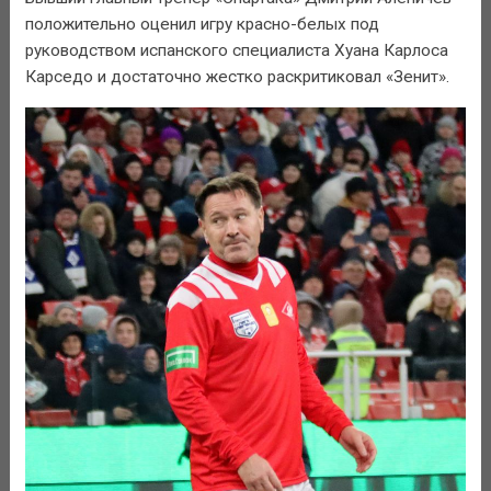
положительно оценил игру красно-белых под
руководством испанского специалиста Хуана Карлоса
Карседо и достаточно жестко раскритиковал «Зенит».