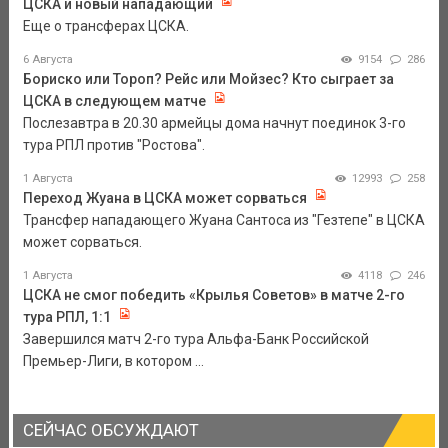
ЦСКА и новый нападающий
Еще о трансферах ЦСКА.
6 Августа
9154
286
Бориско или Тороп? Рейс или Мойзес? Кто сыграет за
ЦСКА в следующем матче
Послезавтра в 20.30 армейцы дома начнут поединок 3-го
тура РПЛ против "Ростова".
1 Августа
12993
258
Переход Жуана в ЦСКА может сорваться
Трансфер нападающего Жуана Сантоса из "Гезтепе" в ЦСКА
может сорваться.
1 Августа
4118
246
ЦСКА не смог победить «Крылья Советов» в матче 2-го
тура РПЛ, 1:1
Завершился матч 2-го тура Альфа-Банк Российской
Премьер-Лиги, в котором ...
СЕЙЧАС ОБСУЖДАЮТ