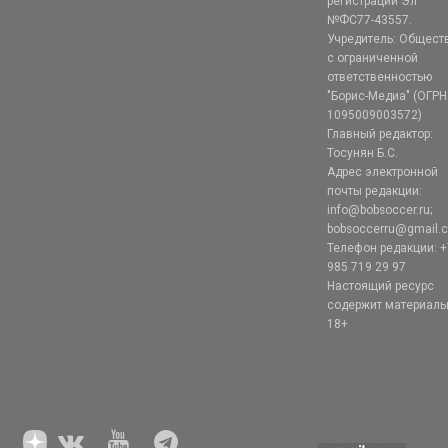
регистрации Эл
№ФС77-43557.
Учредитель: Общест
с ограниченной
ответственностью
"Борис-Медиа" (ОГРН
1095009003572)
Главный редактор:
Тосунян Б.С.
Адрес электронной
почты редакции:
info@bobsoccer.ru;
bobsoccerru@gmail.
Телефон редакции: +
985 719 29 97
Настоящий ресурс
содержит материал
18+