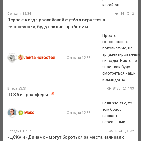
какой он ...
Сегодня 12:34
44
2
Первак: когда российский футбол вернётся в
европейский, будут видны проблемы
Просто
голословные,
популисткие, не
аргументированные
Лента новостей
Сегодня 12:56
выводы. Никто не
знает как будут
смотреться наши
команды на ...
Вчера 23:31
8483
193
ЦСКА и трансферы
Если это так, то
тем более
Макс
Сегодня 12:56
вариант
нереальный.
Сегодня 11:17
1324
32
«ЦСКА и «Динамо» могут бороться за места начиная с