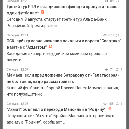
Сегодня 12:29
88
0
Третий тур РПЛ из-за дисквалификации пропустит лишь
один футболист
Сегодня, 8 августа, стартует третий тур Альфа-Банк
Российской Премьер-лиги.
Сегодня 12:11
270
9
ЭСК: арбитр верно назначил пенальти в ворота "Спартака"
в матче с "Ахматом"
Заседание экспертно-судейской комиссии прошло 5
августа.
Сегодня 12:07
74
1
Мамаев: если предложение Батракову от «Галатасарая»
не болтовня, надо рассматривать
Бывший футболист сборной России Павел Мамаев заявил,
что полузащитник ...
Сегодня 12:06
155
1
"Ахмат" объявил о переходе Мансильи в "Родину"
Полузащитник "Ахмата" Брайан Мансилья отправился в
аренду в "Родину", сообщает ...