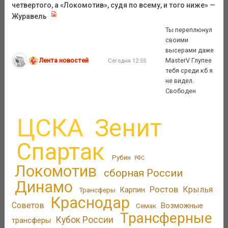
четвертого, а «Локомотив», судя по всему, и того ниже» —
Журавель
Ты переплюнул
своими
высерами даже
Лента новостей
MasterV Глупее
Сегодня 12:55
тебя среди кб я
не видел.
Свободен
ЦСКА
Зенит
Спартак
Рубин
РФС
Локомотив
сборная России
Динамо
Ростов
Крылья
Трансферы
Карпин
Краснодар
Советов
Возможные
Семак
Трансферные
Кубок России
трансферы