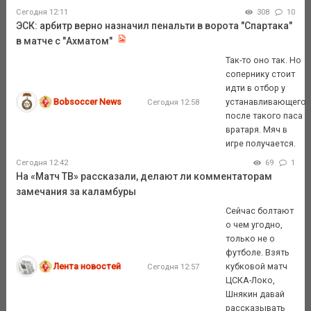
Сегодня 12:11
308
10
ЭСК: арбитр верно назначил пенальти в ворота "Спартака"
в матче с "Ахматом"
Так-то оно так. Но
сопернику стоит
идти в отбор у
Bobsoccer News
устанавливающего
Сегодня 12:58
после такого паса
вратаря. Мяч в
игре получается.
Сегодня 12:42
69
1
На «Матч ТВ» рассказали, делают ли комментаторам
замечания за каламбуры
Сейчас болтают
о чем угодно,
только не о
футболе. Взять
Лента новостей
кубковой матч
Сегодня 12:57
ЦСКА-Локо,
Шнякин давай
рассказывать