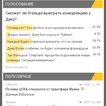
ГОЛОСОВАНИЕ
Сможет ли Угальде выиграть конкуренцию у
Даку?
31.3%
Почему нет? Это футбол, в котором все возможно
4.7%
Трудно сказать. Даку был хорош в "Рубине"
29.7%
Каждый будет стараться доказать, что он лучший
20.3%
Даку более стабилен, он будет основным форвардом
14.1%
Так Угальде в "Спартаке" вроде бы подыскивали новую
команду. Ситуация изменилась?
Всего голосов: 64
ПОПУЛЯРНОЕ
3 Августа
15222
441
Почему ЦСКА отказался от трансфера Жуана
Данные Bobsoccer.
29 Июля
23577
429