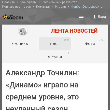
Правила
Трансферы
Расписание и результаты
Конкурс прогнозов
Команды
Игроки
Фрибет без депозита
Вход
ЛЕНТА НОВОСТЕЙ
12029
7594
ХРОНИКА
БЛОГ
ФОТО
0
ДРУЗЬЯ
Александр Точилин:
«Динамо» играло на
среднем уровне, это
неудачный сезон