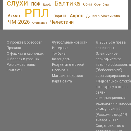
слухи
Балтика
ПСЖ
Сочи
Оренбург
Дзюба
РПЛ
Акрон
Ахмат
Пари НН
Динамо Махачкала
ЧМ-2026
Челестини
Станкович
О проекте Bobsoccer
Футбольные новости
© 2009 Все права
Правила
Интервью
защищены.
О фишках и карточках
Трибуна
Электронное
О баллах и уровнях
Календарь
периодическое
Рекламодателям
Результаты матчей
издание bobsoccer.r
Контакты
Прогнозы
("бобсоккер.ру")
Магазин подарков
зарегистрировано в
Карта сайта
Федеральной служб
по надзору в сфере
связи,
информационных
технологий и массо
коммуникаций
(Роскомнадзор) 19
января 2011г.
Свидетельство о