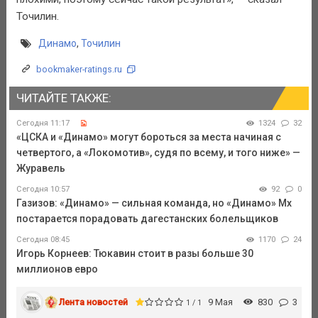
Точилин.
Динамо
,
Точилин
bookmaker-ratings.ru
ЧИТАЙТЕ ТАКЖЕ:
Сегодня 11:17
1324
32
«ЦСКА и «Динамо» могут бороться за места начиная с
четвертого, а «Локомотив», судя по всему, и того ниже» —
Журавель
Сегодня 10:57
92
0
Газизов: «Динамо» — сильная команда, но «Динамо» Мх
постарается порадовать дагестанских болельщиков
Сегодня 08:45
1170
24
Игорь Корнеев: Тюкавин стоит в разы больше 30
миллионов евро
Лента новостей
9 Мая
830
3
1 / 1