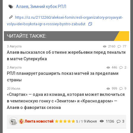
Алаев
,
Зимний кубок РПЛ
https://iz.ru/2112260/aleksei-fomin/esli-organizatory-proyavyat-
volyu-idei-boykota-igr-s-rossiey-bystro-zabudut
ЧИТАЙТЕ ТАКЖЕ:
3 Августа
2160
77
Алаев высказался об отмене жеребьевки перед пенальти
в матче Суперкубка
2 Августа
446
2
РПЛ планирует расширить показ матчей за пределами
страны
20 Июля
999
9
«Спартак» — одна из команд, которая может включиться
в чемпионскую гонку с «Зенитом» и «Краснодаром» —
Алаев о фаворитах сезона
Лента новостей
9 Июня
1136
3
5 / 1