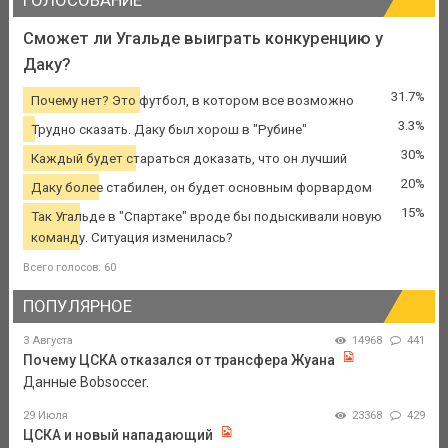
ГОЛОСОВАНИЕ
Сможет ли Угальде выиграть конкуренцию у
Даку?
31.7%
Почему нет? Это футбол, в котором все возможно
3.3%
Трудно сказать. Даку был хорош в "Рубине"
30%
Каждый будет стараться доказать, что он лучший
20%
Даку более стабилен, он будет основным форвардом
15%
Так Угальде в "Спартаке" вроде бы подыскивали новую
команду. Ситуация изменилась?
Всего голосов: 60
ПОПУЛЯРНОЕ
3 Августа
14968
441
Почему ЦСКА отказался от трансфера Жуана
Данные Bobsoccer.
29 Июля
23368
429
ЦСКА и новый нападающий