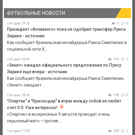
ФУТБОЛЬНЫЕ НОВОСТИ
Сегодня 18:26
0
0
Президент «Фламенго» пока не одобрил трансфер Луиса
Энрике - источник
Как сообщает бразильская инсайдерша Раиса Симплисио в
социальной сети Х, ...
Сегодня 18:09
193
1
«Зенит» ожидал официального предложения по Луису
Энрике еще вчера - источник
Как сообщает бразильская инсайдерша Раиса Симплисио,
«Зенит» ожидает ...
Сегодня 18:00
108
0
"Спартак" и "Краснодар" в играх между собой не любят
счет 0:0. Уже интересно!
«Спартак» в воскресенье 9 августа проводит очень
серьезный матч – против ...
Сегодня 17:43
238
1