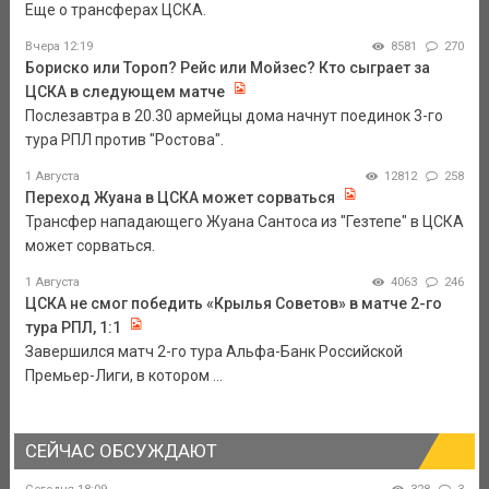
Еще о трансферах ЦСКА.
Вчера 12:19
8581
270
Бориско или Тороп? Рейс или Мойзес? Кто сыграет за
ЦСКА в следующем матче
Послезавтра в 20.30 армейцы дома начнут поединок 3-го
тура РПЛ против "Ростова".
1 Августа
12812
258
Переход Жуана в ЦСКА может сорваться
Трансфер нападающего Жуана Сантоса из "Гезтепе" в ЦСКА
может сорваться.
1 Августа
4063
246
ЦСКА не смог победить «Крылья Советов» в матче 2-го
тура РПЛ, 1:1
Завершился матч 2-го тура Альфа-Банк Российской
Премьер-Лиги, в котором ...
СЕЙЧАС ОБСУЖДАЮТ