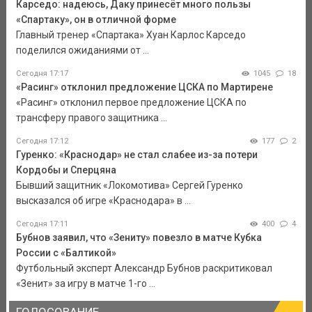
Карседо: надеюсь, Даку принесёт много пользы
«Спартаку», он в отличной форме
Главный тренер «Спартака» Хуан Карлос Карседо
поделился ожиданиями от ...
Сегодня 17:17
1045
18
«Расинг» отклонил предложение ЦСКА по Мартирене
«Расинг» отклонил первое предложение ЦСКА по
трансферу правого защитника ...
Сегодня 17:12
177
2
Гуренко: «Краснодар» не стал слабее из-за потери
Кордобы и Сперцяна
Бывший защитник «Локомотива» Сергей Гуренко
высказался об игре «Краснодара» в ...
Сегодня 17:11
400
4
Бубнов заявил, что «Зениту» повезло в матче Кубка
России с «Балтикой»
Футбольный эксперт Александр Бубнов раскритиковал
«Зенит» за игру в матче 1-го ...