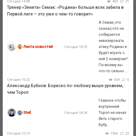
Сегодня 14:08
462
21
Тренер «Зенита» Семак: «Родина» больше всех забила в
Первой лиге — это уже о чем‑то говорит»
А Семак,что
сказал,что не
собирается
нивелировать
Лента новостей
атаку Родины и
Сегодня 18:25
будет играть с
ней 2 номером?
По-моему вы
что-то сильно ...
Сегодня 16:22
654
6
Александр Бубнов: Бориско по-любому выше уровнем,
чем Тороп
Главное чтобы
внутренний
Steil
Тороп не начал
Сегодня 18:24
бить старого
Бубу...
Сегодня 15:13
1366
22