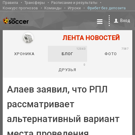
Правила
Трансферы
Расписание и результаты
Конкурс прогнозов
Команды
Игроки
Фрибет без депозита
Вход
ЛЕНТА НОВОСТЕЙ
12043
7587
ХРОНИКА
БЛОГ
ФОТО
0
ДРУЗЬЯ
Алаев заявил, что РПЛ
рассматривает
альтернативный вариант
места проведения