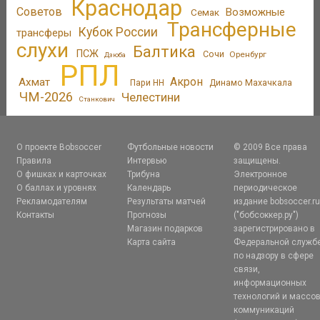
Краснодар
Советов
Возможные
Семак
Трансферные
Кубок России
трансферы
слухи
Балтика
ПСЖ
Сочи
Оренбург
Дзюба
РПЛ
Акрон
Ахмат
Пари НН
Динамо Махачкала
ЧМ-2026
Челестини
Станкович
О проекте Bobsoccer
Футбольные новости
© 2009 Все права
Правила
Интервью
защищены.
О фишках и карточках
Трибуна
Электронное
О баллах и уровнях
Календарь
периодическое
Рекламодателям
Результаты матчей
издание bobsoccer.r
Контакты
Прогнозы
("бобсоккер.ру")
Магазин подарков
зарегистрировано в
Карта сайта
Федеральной служб
по надзору в сфере
связи,
информационных
технологий и массо
коммуникаций