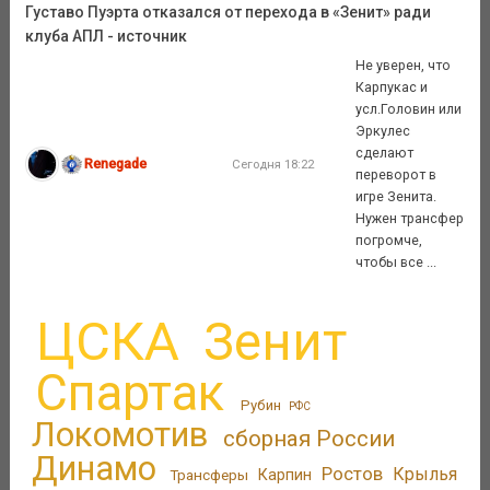
Густаво Пуэрта отказался от перехода в «Зенит» ради
клуба АПЛ - источник
Не уверен, что
Карпукас и
усл.Головин или
Эркулес
сделают
Renegade
Сегодня 18:22
переворот в
игре Зенита.
Нужен трансфер
погромче,
чтобы все ...
ЦСКА
Зенит
Спартак
Рубин
РФС
Локомотив
сборная России
Динамо
Ростов
Крылья
Трансферы
Карпин