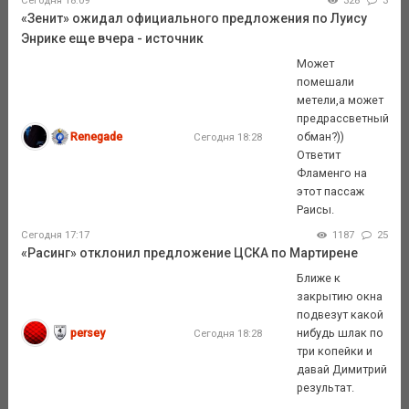
Сегодня 18:09
328
3
«Зенит» ожидал официального предложения по Луису
Энрике еще вчера - источник
Может
помешали
метели,а может
предрассветный
Renegade
обман?))
Сегодня 18:28
Ответит
Фламенго на
этот пассаж
Раисы.
Сегодня 17:17
1187
25
«Расинг» отклонил предложение ЦСКА по Мартирене
Ближе к
закрытию окна
подвезут какой
persey
нибудь шлак по
Сегодня 18:28
три копейки и
давай Димитрий
результат.