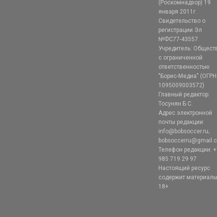
(Роскомнадзор) 19
января 2011г.
Свидетельство о
регистрации Эл
№ФС77-43557.
Учредитель: Общест
с ограниченной
ответственностью
"Борис-Медиа" (ОГРН
1095009003572)
Главный редактор:
Тосунян Б.С.
Адрес электронной
почты редакции:
info@bobsoccer.ru;
bobsoccerru@gmail.
Телефон редакции: +
985 719 29 97
Настоящий ресурс
содержит материал
18+