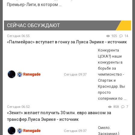
Премьер-Лиги, в котором ...
СЕЙЧАС ОБСУЖДАЮТ
Сегодня 06:55
925
14
«Палмейрас» вступает в гонку за Луиса Энрике - источник
Конкурента
ЦСКА?) наши
конкуренты в
борьбе за
Renegade
чемпионство -
Сегодня 09:37
Спартак и
Краснодар. Вы
просто
соперники по ...
Сегодня 06:52
858
7
«Зенит» желает получить 30 млн. евро авансом за
трансфер Луиса Энрике - источник
Смело.
Renegade
Сегодня 09:37
Заскринил.)