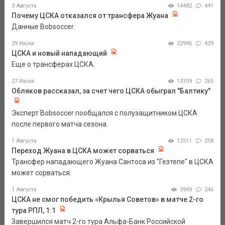
3 Августа
14482
441
Почему ЦСКА отказался от трансфера Жуана
Данные Bobsoccer.
29 Июля
22995
429
ЦСКА и новый нападающий
Еще о трансферах ЦСКА.
27 Июля
13109
265
Обляков рассказал, за счет чего ЦСКА обыграл "Балтику"
Эксперт Bobsoccer пообщался с полузащитником ЦСКА
после первого матча сезона.
1 Августа
12511
258
Переход Жуана в ЦСКА может сорваться
Трансфер нападающего Жуана Сантоса из "Гезтепе" в ЦСКА
может сорваться.
1 Августа
3949
246
ЦСКА не смог победить «Крылья Советов» в матче 2-го
тура РПЛ, 1:1
Завершился матч 2-го тура Альфа-Банк Российской