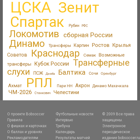
ЦСКА
Зенит
Спартак
Рубин
РФС
Локомотив
сборная России
Динамо
Ростов
Крылья
Трансферы
Карпин
Краснодар
Советов
Возможные
Семак
Трансферные
Кубок России
трансферы
слухи
Балтика
ПСЖ
Сочи
Оренбург
Дзюба
РПЛ
Акрон
Ахмат
Пари НН
Динамо Махачкала
ЧМ-2026
Челестини
Станкович
О проекте Bobsoccer
Футбольные новости
© 2009 Все права
Правила
Интервью
защищены.
О фишках и карточках
Трибуна
Электронное
О баллах и уровнях
Календарь
периодическое
Рекламодателям
Результаты матчей
издание bobsoccer.r