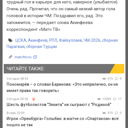
трудный гол в карьере для него, наверное (улыбается).
Очень рад. Прочитал, что он самый низкий автор гола
головой в истории ЧМ. Поздравил его, рад. Это
запомнится, — передает слова Акинфеева
корреспондент «Матч ТВ».
ЦСКА
,
Акинфеев
,
РПЛ
,
Файзуллаев
,
ЧМ-2026
,
сборная
Парагвая
,
сборная Турции
matchtv.ru
ЧИТАЙТЕ ТАКЖЕ:
Сегодня 08:54
519
4
Пономарёв – о словах Баринова: «Это неприлично, он не
имеет права так говорить»
Сегодня 00:50
13309
17
Шесть футболистов "Зенита" не сыграют с "Родиной"
Вчера 23:09
479
0
Игрок «Оренбурга» Голыбин: в матче со «Спартаком» всё
пошло не так