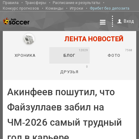
Правила
Трансферы
Расписание и результаты
Конкурс прогнозов
Команды
Игроки
Фрибет без депозита
Вход
ЛЕНТА НОВОСТЕЙ
12029
7568
ХРОНИКА
БЛОГ
ФОТО
0
ДРУЗЬЯ
Акинфеев пошутил, что
Файзуллаев забил на
ЧМ‑2026 самый трудный
гол в карьере