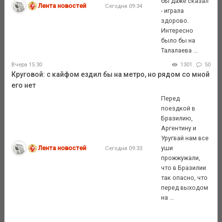
бы даже сказал
Лента новостей
Сегодня 09:34
- играла
здорово.
Интересно
было бы на
Талалаева ...
Вчера 15:30
1301
50
Круговой: с кайфом ездил бы на метро, но рядом со мной
его нет
Перед
поездкой в
Бразилию,
Аргентину и
Уругвай нам все
Лента новостей
уши
Сегодня 09:33
прожжужали,
что в Бразилии
так опасно, что
перед выходом
на ...