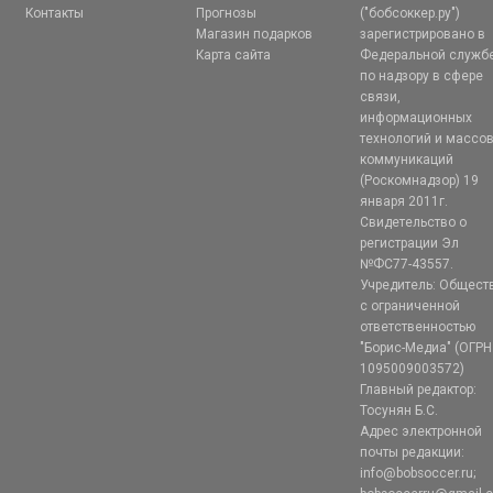
Контакты
Прогнозы
("бобсоккер.ру")
Магазин подарков
зарегистрировано в
Карта сайта
Федеральной служб
по надзору в сфере
связи,
информационных
технологий и массо
коммуникаций
(Роскомнадзор) 19
января 2011г.
Свидетельство о
регистрации Эл
№ФС77-43557.
Учредитель: Общест
с ограниченной
ответственностью
"Борис-Медиа" (ОГРН
1095009003572)
Главный редактор:
Тосунян Б.С.
Адрес электронной
почты редакции:
info@bobsoccer.ru;