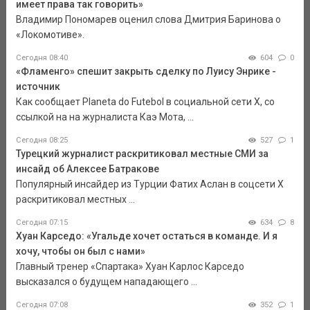
имеет права так говорить»
Владимир Пономарев оценил слова Дмитрия Баринова о
«Локомотиве».
Сегодня 08:40
604
0
«Фламенго» спешит закрыть сделку по Луису Энрике -
источник
Как сообщает Planeta do Futebol в социальной сети Х, со
ссылкой на на журналиста Каэ Мота, ...
Сегодня 08:25
527
1
Турецкий журналист раскритиковал местные СМИ за
инсайд об Алексее Батракове
Популярный инсайдер из Турции Фатих Аслан в соцсети X
раскритиковал местных ...
Сегодня 07:15
634
8
Хуан Карседо: «Угальде хочет остаться в команде. И я
хочу, чтобы он был с нами»
Главный тренер «Спартака» Хуан Карлос Карседо
высказался о будущем нападающего ...
Сегодня 07:08
352
1