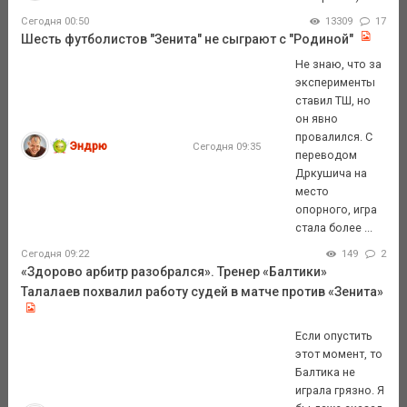
Сегодня 00:50
13309
17
Шесть футболистов "Зенита" не сыграют с "Родиной"
Не знаю, что за
эксперименты
ставил ТШ, но
он явно
провалился. С
Эндрю
Сегодня 09:35
переводом
Дркушича на
место
опорного, игра
стала более ...
Сегодня 09:22
149
2
«Здорово арбитр разобрался». Тренер «Балтики»
Талалаев похвалил работу судей в матче против «Зенита»
Если опустить
этот момент, то
Балтика не
играла грязно. Я