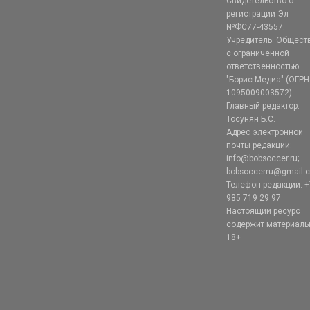
Свидетельство о
регистрации Эл
№ФС77-43557.
Учредитель: Общест
с ограниченной
ответственностью
"Борис-Медиа" (ОГРН
1095009003572)
Главный редактор:
Тосунян Б.С.
Адрес электронной
почты редакции:
info@bobsoccer.ru;
bobsoccerru@gmail.
Телефон редакции: +
985 719 29 97
Настоящий ресурс
содержит материал
18+