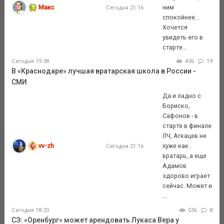
Макс
ним
Сегодня 21:16
спокойнее...
Хочется
увидеть его в
старте...
Сегодня 19:38
436
19
В «Краснодаре» лучшая вратарская школа в России -
СМИ
Да и ладно с
Бориско,
Сафонов - в
старте в финале
ЛЧ, Агкацев не
vv-zh
хуже как
Сегодня 21:16
вратарь, а еще
Адамов
здорово играет
сейчас. Может и
...
Сегодня 18:20
536
8
СЭ: «Оренбург» может арендовать Лукаса Вера у