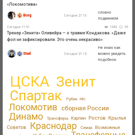
«Локомотива»
словно
Borg
Сегодня 21:15
подменили
Сегодня 11:51
1545
59
Тренер «Зенита» Оливейра — о травме Кондакова: «Даже
фол не зафиксировали. Это очень некрасиво»
Не знаю как
Steil
можно увидеть
Сегодня 21:13
подобное.
ЦСКА
Зенит
Спартак
Рубин
РФС
Локомотив
сборная России
Динамо
Ростов
Крылья
Трансферы
Карпин
Краснодар
Советов
Возможные
Семак
Трансферные