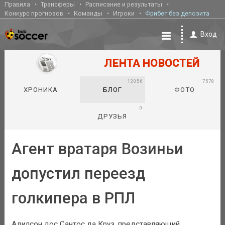
Правила
Трансферы
Расписание и результаты
Конкурс прогнозов
Команды
Игроки
Фрибет без депозита
Вход
ЛЕНТА НОВОСТЕЙ
12056
7578
ХРОНИКА
БЛОГ
ФОТО
0
ДРУЗЬЯ
Агент вратаря Возиньи
допустил переезд
голкипера в РПЛ
Адилсон дос Сантос да Круз, представляющий