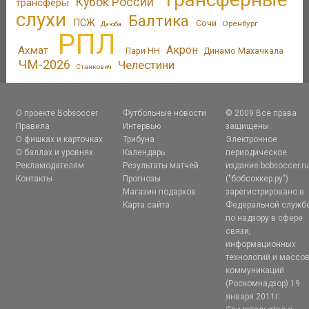
Кубок России
трансферы
слухи
Балтика
ПСЖ
Сочи
Оренбург
Дзюба
РПЛ
Акрон
Ахмат
Пари НН
Динамо Махачкала
ЧМ-2026
Челестини
Станкович
О проекте Bobsoccer
Футбольные новости
© 2009 Все права
Правила
Интервью
защищены.
О фишках и карточках
Трибуна
Электронное
О баллах и уровнях
Календарь
периодическое
Рекламодателям
Результаты матчей
издание bobsoccer.r
Контакты
Прогнозы
("бобсоккер.ру")
Магазин подарков
зарегистрировано в
Карта сайта
Федеральной служб
по надзору в сфере
связи,
информационных
технологий и массо
коммуникаций
(Роскомнадзор) 19
января 2011г.