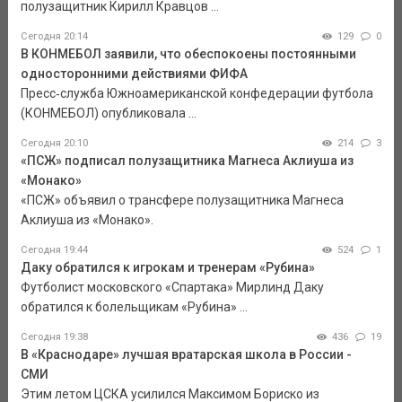
полузащитник Кирилл Кравцов ...
Сегодня 20:14
129
0
В КОНМЕБОЛ заявили, что обеспокоены постоянными
односторонними действиями ФИФА
Пресс‑служба Южноамериканской конфедерации футбола
(КОНМЕБОЛ) опубликовала ...
Сегодня 20:10
214
3
«ПСЖ» подписал полузащитника Магнеса Аклиуша из
«Монако»
«ПСЖ» объявил о трансфере полузащитника Магнеса
Аклиуша из «Монако».
Сегодня 19:44
524
1
Даку обратился к игрокам и тренерам «Рубина»
Футболист московского «Спартака» Мирлинд Даку
обратился к болельщикам «Рубина» ...
Сегодня 19:38
436
19
В «Краснодаре» лучшая вратарская школа в России -
СМИ
Этим летом ЦСКА усилился Максимом Бориско из