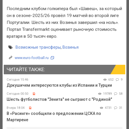
Последним клубом голкипера был «Шавеш», за который
он в сезоне-2025/26 провёл 19 матчей во второй лиге
Португалии. Шесть из них Возинья завершил «на ноль».
Портал Transfermarkt оценивает рыночную стоимость
вратаря в 50 тысяч евро.
Возможные трансферы
,
Возинья
www.euro-football.ru
ЧИТАЙТЕ ТАКЖЕ:
Сегодня 15:46
652
9
Дркушичем интересуются клубы из Испании и Турции
Сегодня 00:50
19789
58
Шесть футболистов "Зенита" не сыграют с "Родиной"
Вчера 18:04
4731
31
В «Расинге» сообщили о предложении ЦСКА по
Мартирене