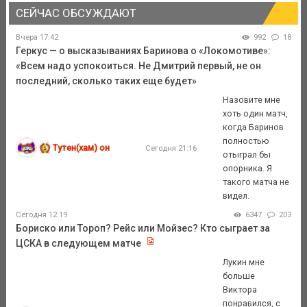
СЕЙЧАС ОБСУЖДАЮТ
Вчера 17:42
992
18
Геркус — о высказываниях Баринова о «Локомотиве»:
«Всем надо успокоиться. Не Дмитрий первый, не он
последний, сколько таких еще будет»
Назовите мне
хоть один матч,
когда Баринов
полностью
Тутен(хам) он
Сегодня 21:16
отыграл бы
опорника. Я
такого матча не
видел.
Сегодня 12:19
6347
203
Бориско или Тороп? Рейс или Мойзес? Кто сыграет за
ЦСКА в следующем матче
Лукин мне
больше
Виктора
понравился, с