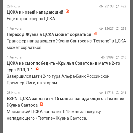
29 Июля
23138
429
ЦСКА и новый нападающий
Еще о трансферах ЦСКА.
1 Августа
12627
258
Переход Жуана в ЦСКА может сорваться
Трансфер нападающего Жуана Сантоса из "Гезтепе" в ЦСКА
может сорваться.
1 Августа
3989
246
ЦСКА не смог победить «Крылья Советов» в матче 2-го
тура РПЛ, 1:1
Завершился матч 2-го тура Альфа-Банк Российской
Премьер-Лиги, в котором ...
28 Июля
11716
241
ESPN: ЦСКА заплатит € 15 млн за нападающего «Гёзтепе»
Жуана Сантоса
Московский ЦСКА заплатит € 15 млн за покупку
нападающего «Гёзтепе» Жуана Сантоса.