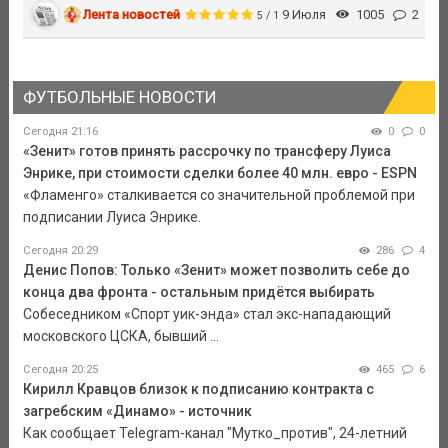
Лента новостей
9 Июля
1005
2
5 / 1
ФУТБОЛЬНЫЕ НОВОСТИ
Сегодня 21:16
0
0
«Зенит» готов принять рассрочку по трансферу Луиса
Энрике, при стоимости сделки более 40 млн. евро - ESPN
«Фламенго» сталкивается со значительной проблемой при
подписании Луиса Энрике.
Сегодня 20:29
286
4
Денис Попов: Только «Зенит» может позволить себе до
конца два фронта - остальным придётся выбирать
Собеседником «Спорт уик-энда» стал экс-нападающий
московского ЦСКА, бывший ...
Сегодня 20:25
465
6
Кирилл Кравцов близок к подписанию контракта с
загребским «Динамо» - источник
Как сообщает Telegram-канал "Мутко_против", 24-летний